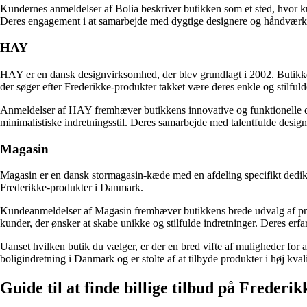
Kundernes anmeldelser af Bolia beskriver butikken som et sted, hvor ku
Deres engagement i at samarbejde med dygtige designere og håndværkere 
HAY
HAY er en dansk designvirksomhed, der blev grundlagt i 2002. Butikken 
der søger efter Frederikke-produkter takket være deres enkle og stilfuld
Anmeldelser af HAY fremhæver butikkens innovative og funktionelle des
minimalistiske indretningsstil. Deres samarbejde med talentfulde design
Magasin
Magasin er en dansk stormagasin-kæde med en afdeling specifikt dediker
Frederikke-produkter i Danmark.
Kundeanmeldelser af Magasin fremhæver butikkens brede udvalg af produkt
kunder, der ønsker at skabe unikke og stilfulde indretninger. Deres erf
Uanset hvilken butik du vælger, er der en bred vifte af muligheder for 
boligindretning i Danmark og er stolte af at tilbyde produkter i høj kval
Guide til at finde billige tilbud på Frederi