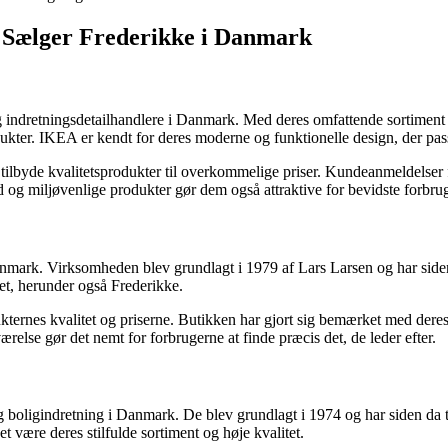
 Sælger Frederikke i Danmark
 indretningsdetailhandlere i Danmark. Med deres omfattende sortiment a
ter. IKEA er kendt for deres moderne og funktionelle design, der passer 
t tilbyde kvalitetsprodukter til overkommelige priser. Kundeanmeldelse
g miljøvenlige produkter gør dem også attraktive for bevidste forbrug
anmark. Virksomheden blev grundlagt i 1979 af Lars Larsen og har side
met, herunder også Frederikke.
ternes kvalitet og priserne. Butikken har gjort sig bemærket med deres e
relse gør det nemt for forbrugerne at finde præcis det, de leder efter.
 boligindretning i Danmark. De blev grundlagt i 1974 og har siden da t
t være deres stilfulde sortiment og høje kvalitet.