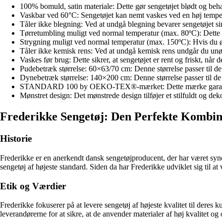
100% bomuld, satin materiale: Dette gør sengetøjet blødt og behag
Vaskbar ved 60°C: Sengetøjet kan nemt vaskes ved en høj temperat
Tåler ikke blegning: Ved at undgå blegning bevarer sengetøjet sin 
Tørretumbling muligt ved normal temperatur (max. 80ºC): Dette gør 
Strygning muligt ved normal temperatur (max. 150ºC): Hvis du øn
Tåler ikke kemisk rens: Ved at undgå kemisk rens undgår du unød
Vaskes før brug: Dette sikrer, at sengetøjet er rent og friskt, når d
Pudebetræk størrelse: 60×63/70 cm: Denne størrelse passer til de
Dynebetræk størrelse: 140×200 cm: Denne størrelse passer til de
STANDARD 100 by OEKO-TEX®-mærket: Dette mærke garanterer, at
Mønstret design: Det mønstrede design tilføjer et stilfuldt og dek
Frederikke Sengetøj: Den Perfekte Kombina
Historie
Frederikke er en anerkendt dansk sengetøjproducent, der har været syn
sengetøj af højeste standard. Siden da har Frederikke udviklet sig til a
Etik og Værdier
Frederikke fokuserer på at levere sengetøj af højeste kvalitet til de
leverandørerne for at sikre, at de anvender materialer af høj kvalitet 