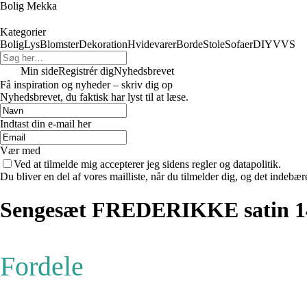
Bolig Mekka
Kategorier
Bolig
Lys
Blomster
Dekoration
Hvidevarer
Borde
Stole
Sofaer
DIY
VVS
Min side
Registrér dig
Nyhedsbrevet
Få inspiration og nyheder – skriv dig op
Nyhedsbrevet, du faktisk har lyst til at læse.
Indtast din e-mail her
Vær med
Ved at tilmelde mig accepterer jeg sidens regler og datapolitik.
Du bliver en del af vores mailliste, når du tilmelder dig, og det indebæ
Sengesæt FREDERIKKE satin 14
Fordele