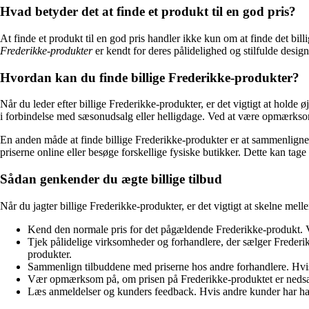
Hvad betyder det at finde et produkt til en god pris?
At finde et produkt til en god pris handler ikke kun om at finde det bill
Frederikke-produkter
er kendt for deres pålidelighed og stilfulde design
Hvordan kan du finde billige Frederikke-produkter?
Når du leder efter billige Frederikke-produkter, er det vigtigt at holde 
i forbindelse med sæsonudsalg eller helligdage. Ved at være opmærksom p
En anden måde at finde billige Frederikke-produkter er at sammenligne 
priserne online eller besøge forskellige fysiske butikker. Dette kan tage
Sådan genkender du ægte billige tilbud
Når du jagter billige Frederikke-produkter, er det vigtigt at skelne mel
Kend den normale pris for det pågældende Frederikke-produkt. Ved 
Tjek pålidelige virksomheder og forhandlere, der sælger Frederik
produkter.
Sammenlign tilbuddene med priserne hos andre forhandlere. Hvis et
Vær opmærksom på, om prisen på Frederikke-produktet er nedsat i
Læs anmeldelser og kunders feedback. Hvis andre kunder har haft p