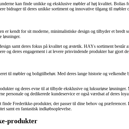
nderne kan finde unikke og eksklusive møbler af høj kvalitet. Bolias fo
bidrager til deres unikke sortiment og innovative tilgang til møbler o
er kendt for sit moderne, minimalistiske design og tilbyder et bredt so
e løsninger.
ign samt deres fokus på kvalitet og æstetik. HAYs sortiment består af 
ere og deres engagement i at levere prisvindende produkter har gjort dem
et til møbler og boligtilbehør. Med deres lange historie og velkendte b
er og deres evne til at tilbyde eksklusive og luksuriøse løsninger. Mag
arne personale og dedikerede kundeservice er også værdsat af deres loya
at finde Frederikke-produkter, der passer til dine behov og præferencer.
itet samt en fantastisk indkøbsoplevelse.
kke-produkter