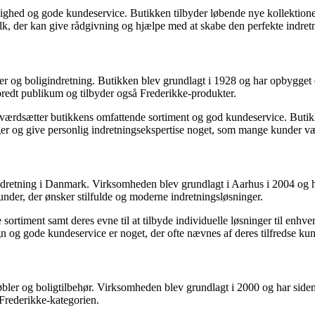
ghed og gode kundeservice. Butikken tilbyder løbende nye kollektioner, 
olk, der kan give rådgivning og hjælpe med at skabe den perfekte indret
øbler og boligindretning. Butikken blev grundlagt i 1928 og har opbygg
bredt publikum og tilbyder også Frederikke-produkter.
 værdsætter butikkens omfattende sortiment og god kundeservice. Butikk
nger og give personlig indretningsekspertise noget, som mange kunder væ
dretning i Danmark. Virksomheden blev grundlagt i Aarhus i 2004 og har 
under, der ønsker stilfulde og moderne indretningsløsninger.
ortiment samt deres evne til at tilbyde individuelle løsninger til enh
gn og gode kundeservice er noget, der ofte nævnes af deres tilfredse kun
bler og boligtilbehør. Virksomheden blev grundlagt i 2000 og har siden 
 Frederikke-kategorien.