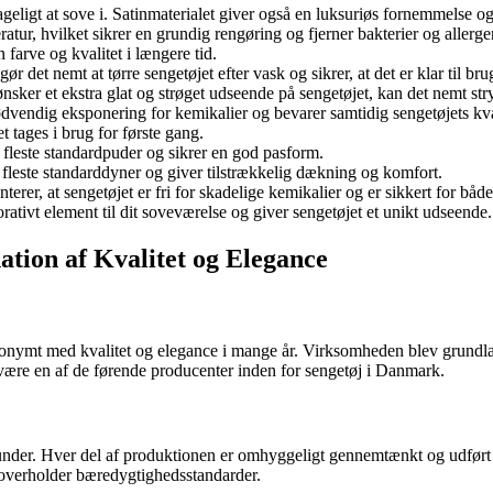
eligt at sove i. Satinmaterialet giver også en luksuriøs fornemmelse og 
ur, hvilket sikrer en grundig rengøring og fjerner bakterier og allerge
farve og kvalitet i længere tid.
det nemt at tørre sengetøjet efter vask og sikrer, at det er klar til brug
sker et ekstra glat og strøget udseende på sengetøjet, kan det nemt st
vendig eksponering for kemikalier og bevarer samtidig sengetøjets kval
et tages i brug for første gang.
 fleste standardpuder og sikrer en god pasform.
 fleste standarddyner og giver tilstrækkelig dækning og komfort.
 sengetøjet er fri for skadelige kemikalier og er sikkert for både 
orativt element til dit soveværelse og giver sengetøjet et unikt udseende.
tion af Kvalitet og Elegance
onymt med kvalitet og elegance i mange år. Virksomheden blev grundlag
t være en af de førende producenter inden for sengetøj i Danmark.
res kunder. Hver del af produktionen er omhyggeligt gennemtænkt og ud
og overholder bæredygtighedsstandarder.