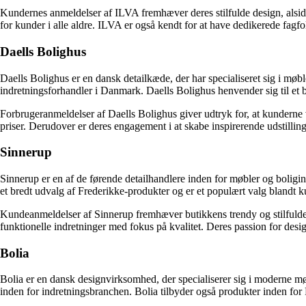
Kundernes anmeldelser af ILVA fremhæver deres stilfulde design, alsidi
for kunder i alle aldre. ILVA er også kendt for at have dedikerede fagf
Daells Bolighus
Daells Bolighus er en dansk detailkæde, der har specialiseret sig i m
indretningsforhandler i Danmark. Daells Bolighus henvender sig til et 
Forbrugeranmeldelser af Daells Bolighus giver udtryk for, at kunderne
priser. Derudover er deres engagement i at skabe inspirerende udstilli
Sinnerup
Sinnerup er en af de førende detailhandlere inden for møbler og boligin
et bredt udvalg af Frederikke-produkter og er et populært valg blandt k
Kundeanmeldelser af Sinnerup fremhæver butikkens trendy og stilfulde s
funktionelle indretninger med fokus på kvalitet. Deres passion for desi
Bolia
Bolia er en dansk designvirksomhed, der specialiserer sig i moderne mø
inden for indretningsbranchen. Bolia tilbyder også produkter inden for