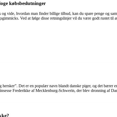
kloge købsbeslutninger
s og vide, hvordan man finder billige tilbud, kan du spare penge og samt
mmicks. Ved at følge disse retningslinjer vil du være godt rustet til at
ig hersker”. Det er en populær navn blandt danske piger, og det bærer en
insesse Frederikke af Mecklenburg-Schwerin, der blev dronning af Dan
ikke?