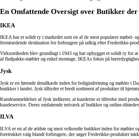
En Omfattende Oversigt over Butikker der
IKEA
IKEA har et solidt ry i markedet som en af de mest populære møbel- og
fremtrædende destination for forbrugere på udkig efter Frederikke-produk
Virksomheden blev grundlagt i 1943 og har opbygget et solidt ry for a
af fladpakke-møbler og enkel montage. IKEAs fokus på bæredygtighed o
Jysk
Jysk er en førende detailkæde inden for boligindretning og møbler i D
butikker i landet. Jysk tilbyder et bredt sortiment af produkter til hjem
Kundeanmeldelser af Jysk indikerer, at kunderne er tilfredse med produk
kundeservice. Deres omfattende netværk af butikker og online-tilstedevæ
ILVA
ILVA er en af de ældste og mest velkendte butikker inden for møbler og
foretrukket valg blandt forbrugere, der søger Frederikke-produkter takke