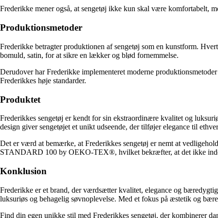
Frederikke mener også, at sengetøj ikke kun skal være komfortabelt, me
Produktionsmetoder
Frederikke betragter produktionen af sengetøj som en kunstform. Hver
bomuld, satin, for at sikre en lækker og blød fornemmelse.
Derudover har Frederikke implementeret moderne produktionsmetoder for a
Frederikkes høje standarder.
Produktet
Frederikkes sengetøj er kendt for sin ekstraordinære kvalitet og luksur
design giver sengetøjet et unikt udseende, der tilføjer elegance til ethve
Det er værd at bemærke, at Frederikkes sengetøj er nemt at vedligehol
STANDARD 100 by OEKO-TEX®, hvilket bekræfter, at det ikke indeho
Konklusion
Frederikke er et brand, der værdsætter kvalitet, elegance og bæredygti
luksuriøs og behagelig søvnoplevelse. Med et fokus på æstetik og bæredyg
Find din egen unikke stil med Frederikkes sengetøj, der kombinerer da