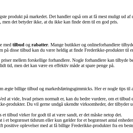
igste produkt på markedet. Det handler også om at få mest muligt ud af di
, men det betyder ikke, at du ikke kan finde dem til en god pris.
øje med
tilbud
og
rabatter
. Mange butikker og onlineforhandlere tilbyder
å disse tilbud kan du være heldig at finde Frederikke-produkter til en 
priser mellem forskellige forhandlere. Nogle forhandlere kan tilbyde b
 lidt tid, men det kan være en effektiv måde at spare penge på.
lem ægte billige tilbud og markedsføringsgimmicks. Her er nogle tips til
at vide, hvad prisen normalt er, kan du bedre vurdere, om et tilbud er 
ke-produkter. Du vil gerne undgå ukendte virksomheder, der tilbyder uov
 tilbud virker for godt til at være sandt, er det måske netop det.
 et begrænset tidsrum eller kun gælder for et begrænset antal enheder.
ositive oplevelser med at få billige Frederikke-produkter fra en bestem