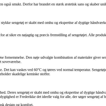
n også smukt. Derfor har brandet en stærk æstetisk sans og skaber unikk
t stykke sengetøj er skabt med omhu og ekspertise af dygtige håndvær
t sikre en nøjagtig og præcis fremstilling af sengetøjet. Alle produkter
iøse fornemmelse. Den nøje udvalgte kombination af materialer giver sen
rt soveværelse.
de. Det kan vaskes ved 60°C og tørres ved normal temperatur. Sengetøje
lder skadelige kemiske stoffer.
ghed. Deres sengetøj er skabt med omhu og ekspertise af dygtige håndvær
tighed er Frederikke det ideelle valg for alle, der søger sengetøj af hø
nsk design og komfort.