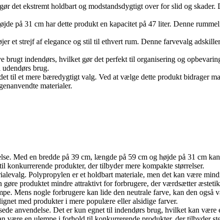
t gør det ekstremt holdbart og modstandsdygtigt over for slid og skader
e på 31 cm har dette produkt en kapacitet på 47 liter. Denne rummeligh
jer et strejf af elegance og stil til ethvert rum. Denne farvevalg adskil
live brugt indendørs, hvilket gør det perfekt til organisering og opbevari
il udendørs brug.
 det til et mere bæredygtigt valg. Ved at vælge dette produkt bidrager man
 genanvendte materialer.
relse. Med en bredde på 39 cm, længde på 59 cm og højde på 31 cm kan d
til konkurrerende produkter, der tilbyder mere kompakte størrelser.
ialevalg. Polypropylen er et holdbart materiale, men det kan være mind
n gøre produktet mindre attraktivt for forbrugere, der værdsætter æstetik 
pe. Mens nogle forbrugere kan lide den neutrale farve, kan den også vær
gnet med produkter i mere populære eller alsidige farver.
ede anvendelse. Det er kun egnet til indendørs brug, hvilket kan være 
 være en ulempe i forhold til konkurrerende produkter, der tilbyder stør