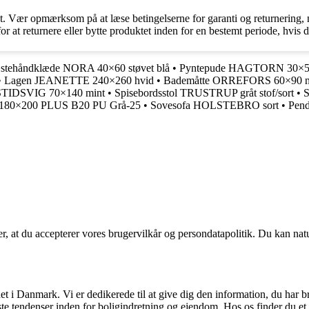
. Vær opmærksom på at læse betingelserne for garanti og returnering, n
or at returnere eller bytte produktet inden for en bestemt periode, hvis du
stehåndklæde NORA 40×60 støvet blå
•
Pyntepude HAGTORN 30×5
•
Lagen JEANETTE 240×260 hvid
•
Bademåtte ORREFORS 60×90 n
STIDSVIG 70×140 mint
•
Spisebordsstol TRUSTRUP gråt stof/sort
•
S
 180×200 PLUS B20 PU Grå-25
•
Sovesofa HOLSTEBRO sort
•
Pen
rer, at du accepterer vores brugervilkår og persondatapolitik. Du kan nat
t i Danmark. Vi er dedikerede til at give dig den information, du har b
te tendenser inden for boligindretning og ejendom. Hos os finder du et 