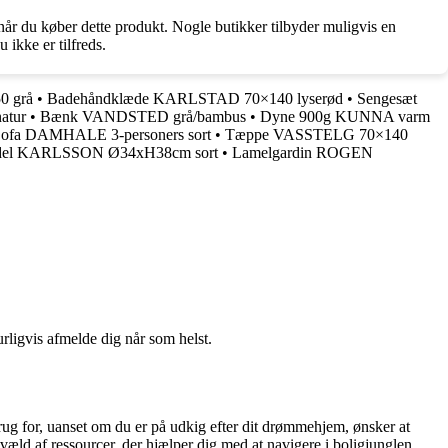
år du køber dette produkt. Nogle butikker tilbyder muligvis en
 ikke er tilfreds.
0 grå
•
Badehåndklæde KARLSTAD 70×140 lyserød
•
Sengesæt
atur
•
Bænk VANDSTED grå/bambus
•
Dyne 900g KUNNA varm
ofa DAMHALE 3-personers sort
•
Tæppe VASSTELG 70×140
del KARLSSON Ø34xH38cm sort
•
Lamelgardin ROGEN
urligvis afmelde dig når som helst.
rug for, uanset om du er på udkig efter dit drømmehjem, ønsker at
væld af ressourcer, der hjælper dig med at navigere i boligjunglen.