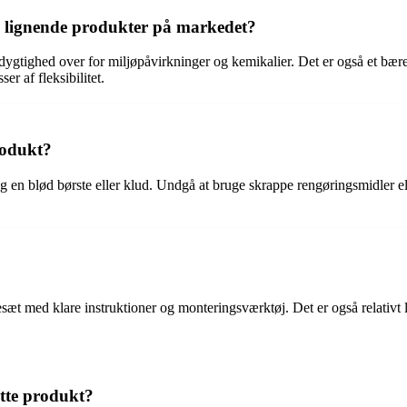
d lignende produkter på markedet?
ygtighed over for miljøpåvirkninger og kemikalier. Det er også et bæred
r af fleksibilitet.
rodukt?
 en blød børste eller klud. Undgå at bruge skrappe rengøringsmidler ell
sæt med klare instruktioner og monteringsværktøj. Det er også relativt let
ette produkt?