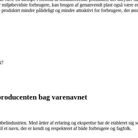
r miljøbevidste forbrugere, kan brugen af genanvendt plast også være 
roduktet mindre pålideligt og mindre attraktivt for forbrugere, der ønsk
47
producenten bag varenavnet
belindustrien. Med årtier af erfaring og ekspertise har de etableret sig
til et navn, der er kendt og respekteret af både forbrugere og fagfolk.