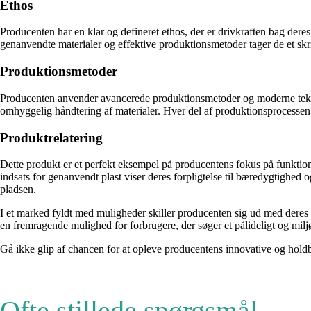
Ethos
Producenten har en klar og defineret ethos, der er drivkraften bag der
genanvendte materialer og effektive produktionsmetoder tager de et sk
Produktionsmetoder
Producenten anvender avancerede produktionsmetoder og moderne teknologi
omhyggelig håndtering af materialer. Hver del af produktionsprocessen e
Produktrelatering
Dette produkt er et perfekt eksempel på producentens fokus på funktionali
indsats for genanvendt plast viser deres forpligtelse til bæredygtighed
pladsen.
I et marked fyldt med muligheder skiller producenten sig ud med deres 
en fremragende mulighed for forbrugere, der søger et pålideligt og milj
Gå ikke glip af chancen for at opleve producentens innovative og holdb
Ofte stillede spørgsmål