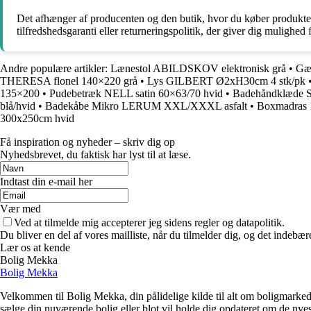
Det afhænger af producenten og den butik, hvor du køber produktet
tilfredshedsgaranti eller returneringspolitik, der giver dig mulighed f
Andre populære artikler:
Lænestol ABILDSKOV elektronisk grå
•
Gæ
THERESA flonel 140×220 grå
•
Lys GILBERT Ø2xH30cm 4 stk/pk
135×200
•
Pudebetræk NELL satin 60×63/70 hvid
•
Badehåndklæde 
blå/hvid
•
Badekåbe Mikro LERUM XXL/XXXL asfalt
•
Boxmadras
300x250cm hvid
Få inspiration og nyheder – skriv dig op
Nyhedsbrevet, du faktisk har lyst til at læse.
Indtast din e-mail her
Vær med
Ved at tilmelde mig accepterer jeg sidens regler og datapolitik.
Du bliver en del af vores mailliste, når du tilmelder dig, og det indebæ
Lær os at kende
Bolig Mekka
Bolig Mekka
Velkommen til Bolig Mekka, din pålidelige kilde til alt om boligmarkede
sælge din nuværende bolig eller blot vil holde dig opdateret om de nyes