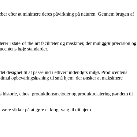
ræber efter at minimere deres påvirkning på naturen. Gennem brugen af
er i state-of-the-art faciliteter og maskiner, der muliggør præcision og
ducentens høje standarder.
det designet til at passe ind i ethvert indendørs miljø. Producentens
 optimal opbevaringsløsning til små hjem, der ønsker at maksimere
 historie, ethos, produktionsmetoder og produktrelatering gør dem til
re sikker på at gøre et klogt valg til dit hjem.