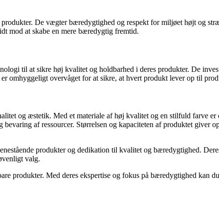
es produkter. De vægter bæredygtighed og respekt for miljøet højt og st
ridt mod at skabe en mere bæredygtig fremtid.
 til at sikre høj kvalitet og holdbarhed i deres produkter. De invester
r omhyggeligt overvåget for at sikre, at hvert produkt lever op til pro
tet og æstetik. Med et materiale af høj kvalitet og en stilfuld farve er 
 og bevaring af ressourcer. Størrelsen og kapaciteten af produktet giver
enestående produkter og dedikation til kvalitet og bæredygtighed. Deres
øvenligt valg.
are produkter. Med deres ekspertise og fokus på bæredygtighed kan du væ