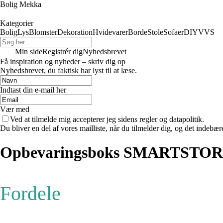
Bolig Mekka
Kategorier
Bolig
Lys
Blomster
Dekoration
Hvidevarer
Borde
Stole
Sofaer
DIY
VVS
Min side
Registrér dig
Nyhedsbrevet
Få inspiration og nyheder – skriv dig op
Nyhedsbrevet, du faktisk har lyst til at læse.
Indtast din e-mail her
Vær med
Ved at tilmelde mig accepterer jeg sidens regler og datapolitik.
Du bliver en del af vores mailliste, når du tilmelder dig, og det indebæ
Opbevaringsboks SMARTSTOR
Fordele