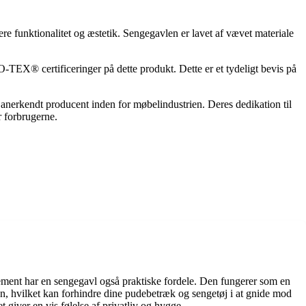
 funktionalitet og æstetik. Sengegavlen er lavet af vævet materiale
® certificeringer på dette produkt. Dette er et tydeligt bevis på
n anerkendt producent inden for møbelindustrien. Deres dedikation til
r forbrugerne.
element har en sengegavl også praktiske fordele. Den fungerer som en
gen, hvilket kan forhindre dine pudebetræk og sengetøj i at gnide mod
giver en vis følelse af privatliv og hygge.