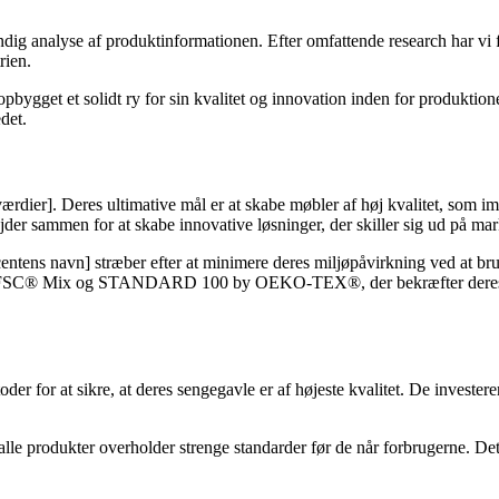
undig analyse af produktinformationen. Efter omfattende research har vi
rien.
opbygget et solidt ry for sin kvalitet og innovation inden for produkti
det.
[værdier]. Deres ultimative mål er at skabe møbler af høj kvalitet, som
der sammen for at skabe innovative løsninger, der skiller sig ud på mar
entens navn] stræber efter at minimere deres miljøpåvirkning ved at bru
som FSC® Mix og STANDARD 100 by OEKO-TEX®, der bekræfter deres enga
or at sikre, at deres sengegavle er af højeste kvalitet. De investerer i
alle produkter overholder strenge standarder før de når forbrugerne. Det