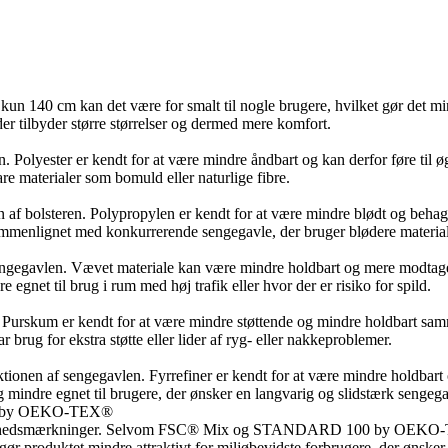
un 140 cm kan det være for smalt til nogle brugere, hvilket gør det min
r tilbyder større størrelser og dermed mere komfort.
ren. Polyester er kendt for at være mindre åndbart og kan derfor føre ti
 materialer som bomuld eller naturlige fibre.
en af bolsteren. Polypropylen er kendt for at være mindre blødt og beh
ammenlignet med konkurrerende sengegavle, der bruger blødere material
sengegavlen. Vævet materiale kan være mindre holdbart og mere modtagel
egnet til brug i rum med høj trafik eller hvor der er risiko for spild.
n. Purskum er kendt for at være mindre støttende og mindre holdbart s
 brug for ekstra støtte eller lider af ryg- eller nakkeproblemer.
uktionen af sengegavlen. Fyrrefiner er kendt for at være mindre holdbar
mindre egnet til brugere, der ønsker en langvarig og slidstærk sengega
00 by OEKO-TEX®
 sundhedsmærkninger. Selvom FSC® Mix og STANDARD 100 by OEKO-TEX®
e gør produktet mindre attraktivt for miljøbevidste forbrugere, der ønsk