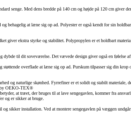
standard senge. Med dens bredde på 140 cm og højde på 120 cm giver den e
og behagelig at læne sig op ad. Polyester er også kendt for sin holdbarh
 giver ekstra styrke og stabilitet. Polypropylen er et holdbart materiale
og dybde til dit soveværelse. Det vævede design giver også en følelse af 
støttende overflade at læne sig op ad. Purskum tilpasser sig din krop o
rhed og naturlige skønhed. Fyrrefiner er et solidt og stabilt materiale, d
00 by OEKO-TEX®
etyder, at træet, der bruges til at lave sengegavlen, kommer fra ans
r og er sikker at bruge.
og sikker installation. Ved at montere sengegavlen på væggen undgår du,