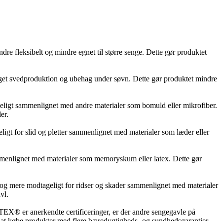
dre fleksibelt og mindre egnet til større senge. Dette gør produktet
l øget svedproduktion og ubehag under søvn. Dette gør produktet mindre
ageligt sammenlignet med andre materialer som bomuld eller mikrofiber.
er.
igt for slid og pletter sammenlignet med materialer som læder eller
ammenlignet med materialer som memoryskum eller latex. Dette gør
t og mere modtageligt for ridser og skader sammenlignet med materialer
vl.
 er anerkendte certificeringer, er der andre sengegavle på
er at købe produkter med flere bæredygtigheds- og sundhedsgarantier.