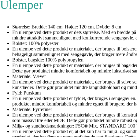
Ulemper
Størrelse: Bredde: 140 cm, Højde: 120 cm, Dybde: 8 cm
En ulempe ved dette produkt er dets størrelse. Med en bredde på k
mindre attraktivt sammenlignet med konkurrerende sengegavle, de
Bolster: 100% polyester
En ulempe ved dette produkt er materialet, der bruges til bolste
behageligt sammenlignet med sengegavle, der bruger mere åndbare
Bolster, bagside: 100% polypropylen
En ulempe ved dette produkt er materialet, der bruges til bagsid
Dette gør produktet mindre komfortabelt og mindre luksuriøst s
Materiale: Vævet
En ulempe ved dette produkt er materialet, der bruges til selve 
kunstlæder. Dette gør produktet mindre langtidsholdbart og mindre 
Fyld: Purskum
En ulempe ved dette produkt er fyldet, der bruges i sengegavle
produktet mindre komfortabelt og mindre egnet til brugere, der har
Materiale: Fyrrefiner
En ulempe ved dette produkt er materialet, der bruges til konstr
som massivt træ eller MDF. Dette gør produktet mindre robust og 
Miljø- og sundhedsmærkninger: FSC® Mix, STANDARD 1
En ulempe ved dette produkt er, at det kun har to miljø- og
markedet, der har flere og mere omfattende certificeringer. Dett