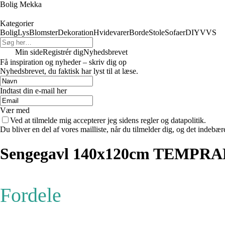
Bolig Mekka
Kategorier
Bolig
Lys
Blomster
Dekoration
Hvidevarer
Borde
Stole
Sofaer
DIY
VVS
Min side
Registrér dig
Nyhedsbrevet
Få inspiration og nyheder – skriv dig op
Nyhedsbrevet, du faktisk har lyst til at læse.
Indtast din e-mail her
Vær med
Ved at tilmelde mig accepterer jeg sidens regler og datapolitik.
Du bliver en del af vores mailliste, når du tilmelder dig, og det indebæ
Sengegavl 140x120cm TEMPR
Fordele