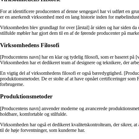
For at identificere producenten af denne sengegavl har vi udført en gr
er en anerkendt virksomhed med en lang historie inden for møbelindust
Virksomheden blev grundlagt for over [årstal] år siden og har siden da 
stilfulde møbler har gjort dem til en af de førende producenter på marke
Virksomhedens Filosofi
[Producentens navn] har en klar og tydelig filosofi, som er baseret på 
Virksomheden har et dedikeret team af designere og teknikere, der arbej
En vigtig del af virksomhedens filosofi er også bæredygtighed. [Produc
produktionsmetoder. De er stolte af at have opnået certificeringer 
forbrugerne.
Produktionsmetoder
[Producentens navn] anvender moderne og avancerede produktionsmetoder f
holdbare, komfortable og stilfulde.
Virksomheden har også et dedikeret kvalitetskontrolteam, der sikrer, at 
til de høje forventninger, som kunderne har.