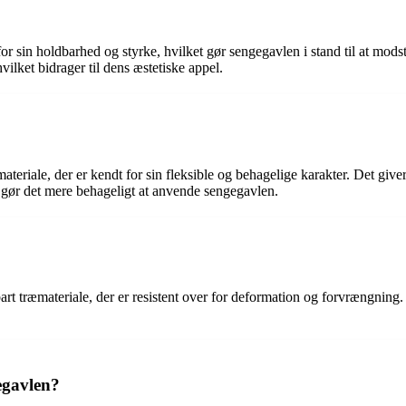
r sin holdbarhed og styrke, hvilket gør sengegavlen i stand til at modst
vilket bidrager til dens æstetiske appel.
teriale, der er kendt for sin fleksible og behagelige karakter. Det give
gør det mere behageligt at anvende sengegavlen.
rt træmateriale, der er resistent over for deformation og forvrængning. D
egavlen?