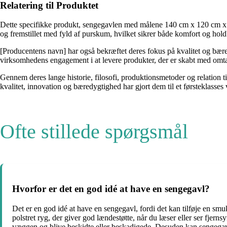
Relatering til Produktet
Dette specifikke produkt, sengegavlen med målene 140 cm x 120 cm x 8
og fremstillet med fyld af purskum, hvilket sikrer både komfort og hol
[Producentens navn] har også bekræftet deres fokus på kvalitet og 
virksomhedens engagement i at levere produkter, der er skabt med omt
Gennem deres lange historie, filosofi, produktionsmetoder og relation t
kvalitet, innovation og bæredygtighed har gjort dem til et førsteklasses 
Ofte stillede spørgsmål
Hvorfor er det en god idé at have en sengegavl?
Det er en god idé at have en sengegavl, fordi det kan tilføje en sm
polstret ryg, der giver god lændestøtte, når du læser eller ser fje
væggen og blive beskidte eller beskadigede. Desuden kan sengegavlen