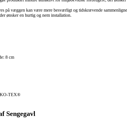
es på væggen kan være mere besværligt og tidskrævende sammenlignet m
der ønsker en hurtig og nem installation.
de: 8 cm
EKO-TEX®
af Sengegavl