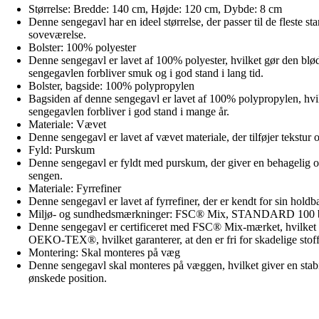
Størrelse: Bredde: 140 cm, Højde: 120 cm, Dybde: 8 cm
Denne sengegavl har en ideel størrelse, der passer til de fleste 
soveværelse.
Bolster: 100% polyester
Denne sengegavl er lavet af 100% polyester, hvilket gør den blød 
sengegavlen forbliver smuk og i god stand i lang tid.
Bolster, bagside: 100% polypropylen
Bagsiden af denne sengegavl er lavet af 100% polypropylen, hvilket
sengegavlen forbliver i god stand i mange år.
Materiale: Vævet
Denne sengegavl er lavet af vævet materiale, der tilføjer tekstur 
Fyld: Purskum
Denne sengegavl er fyldt med purskum, der giver en behagelig og 
sengen.
Materiale: Fyrrefiner
Denne sengegavl er lavet af fyrrefiner, der er kendt for sin holdba
Miljø- og sundhedsmærkninger: FSC® Mix, STANDARD 1
Denne sengegavl er certificeret med FSC® Mix-mærket, hvilket b
OEKO-TEX®, hvilket garanterer, at den er fri for skadelige stoffe
Montering: Skal monteres på væg
Denne sengegavl skal monteres på væggen, hvilket giver en stabil 
ønskede position.