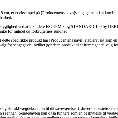
 cm, er et eksempel på [Producentens navn]s engagement i at kombinere
dbarhed.
bæredygtighed ved at inkludere FSC® Mix og STANDARD 100 by OEKO-TEX
anke for miljøet og forbrugernes sundhed.
il dette specifikke produkt har [Producentens navn] etableret sig som e
valg for sengegavle, hvilket gør dette produkt til et fremragende valg fo
uk og stilfuld vægdekoration til dit soveværelse. Udover det æstetiske 
rnsyn i sengen. Sengegavlen kan også fungere som en beskyttelse til væg
 også skabe en opdeling mellem sengen og resten af ​​værelset, hvilket 