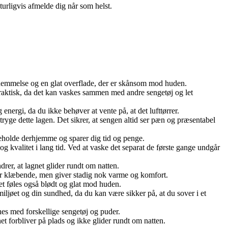
turligvis afmelde dig når som helst.
fornemmelse og en glat overflade, der er skånsom mod huden.
å praktisk, da det kan vaskes sammen med andre sengetøj og let
 energi, da du ikke behøver at vente på, at det lufttørrer.
tryge dette lagen. Det sikrer, at sengen altid ser pæn og præsentabel
igeholde derhjemme og sparer dig tid og penge.
e og kvalitet i lang tid. Ved at vaske det separat de første gange undgår
rer, at lagnet glider rundt om natten.
eller klæbende, men giver stadig nok varme og komfort.
Det føles også blødt og glat mod huden.
 miljøet og din sundhed, da du kan være sikker på, at du sover i et
hes med forskellige sengetøj og puder.
net forbliver på plads og ikke glider rundt om natten.