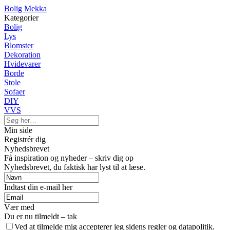
Bolig Mekka
Kategorier
Bolig
Lys
Blomster
Dekoration
Hvidevarer
Borde
Stole
Sofaer
DIY
VVS
Min side
Registrér dig
Nyhedsbrevet
Få inspiration og nyheder – skriv dig op
Nyhedsbrevet, du faktisk har lyst til at læse.
Indtast din e-mail her
Vær med
Du er nu tilmeldt – tak
Ved at tilmelde mig accepterer jeg sidens regler og datapolitik.