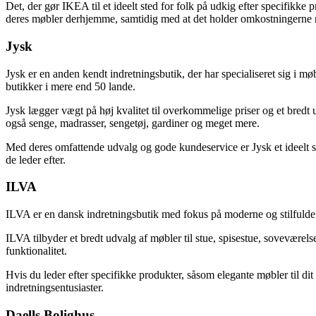
Det, der gør IKEA til et ideelt sted for folk på udkig efter specifikke
deres møbler derhjemme, samtidig med at det holder omkostningerne 
Jysk
Jysk er en anden kendt indretningsbutik, der har specialiseret sig i 
butikker i mere end 50 lande.
Jysk lægger vægt på høj kvalitet til overkommelige priser og et bredt u
også senge, madrasser, sengetøj, gardiner og meget mere.
Med deres omfattende udvalg og gode kundeservice er Jysk et ideelt ste
de leder efter.
ILVA
ILVA er en dansk indretningsbutik med fokus på moderne og stilfulde m
ILVA tilbyder et bredt udvalg af møbler til stue, spisestue, soveværels
funktionalitet.
Hvis du leder efter specifikke produkter, såsom elegante møbler til di
indretningsentusiaster.
Daells Bolighus