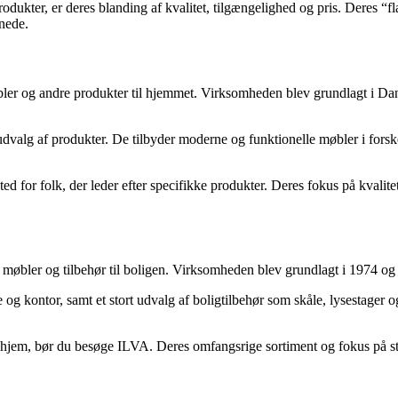
 produkter, er deres blanding af kvalitet, tilgængelighed og pris. Deres 
nede.
møbler og andre produkter til hjemmet. Virksomheden blev grundlagt i D
dvalg af produkter. De tilbyder moderne og funktionelle møbler i forskel
d for folk, der leder efter specifikke produkter. Deres fokus på kvalite
øbler og tilbehør til boligen. Virksomheden blev grundlagt i 1974 og e
e og kontor, samt et stort udvalg af boligtilbehør som skåle, lysestager
t hjem, bør du besøge ILVA. Deres omfangsrige sortiment og fokus på stil