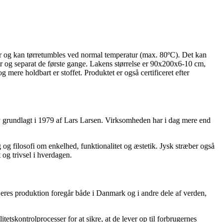
ur og kan tørretumbles ved normal temperatur (max. 80ºC). Det kan
er og separat de første gange. Lakens størrelse er 90x200x6-10 cm,
g mere holdbart er stoffet. Produktet er også certificeret efter
ev grundlagt i 1979 af Lars Larsen. Virksomheden har i dag mere end
 og filosofi om enkelhed, funktionalitet og æstetik. Jysk stræber også
 og trivsel i hverdagen.
. Deres produktion foregår både i Danmark og i andre dele af verden,
tskontrolprocesser for at sikre, at de lever op til forbrugernes