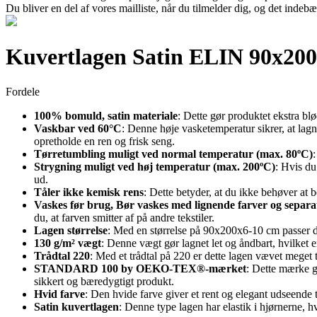
Du bliver en del af vores mailliste, når du tilmelder dig, og det indeb
Kuvertlagen Satin ELIN 90x200
Fordele
100% bomuld, satin materiale
: Dette gør produktet ekstra bl
Vaskbar ved 60°C
: Denne høje vasketemperatur sikrer, at lagn
opretholde en ren og frisk seng.
Tørretumbling muligt ved normal temperatur (max. 80ºC)
Strygning muligt ved høj temperatur (max. 200ºC)
: Hvis du
ud.
Tåler ikke kemisk rens
: Dette betyder, at du ikke behøver at
Vaskes før brug, Bør vaskes med lignende farver og separat
du, at farven smitter af på andre tekstiler.
Lagen størrelse
: Med en størrelse på 90x200x6-10 cm passer det
130 g/m² vægt
: Denne vægt gør lagnet let og åndbart, hvilket e
Trådtal 220
: Med et trådtal på 220 er dette lagen vævet meget 
STANDARD 100 by OEKO-TEX®-mærket
: Dette mærke ga
sikkert og bæredygtigt produkt.
Hvid farve
: Den hvide farve giver et rent og elegant udseende 
Satin kuvertlagen
: Denne type lagen har elastik i hjørnerne, hv