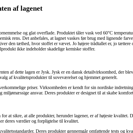
ten af lagenet
fornemmelse og glat overflade. Produktet tåler vask ved 60°C temperat
emisk rens. Det anbefales, at lagnet vaskes før brug med lignende farv
r den tæthed, hvor stoffet er vævet. Jo højere trådtallet er, jo tættere o
odukt ikke indeholder skadelige kemiske stoffer.
nten af dette lagen er Jysk. Jysk er en dansk detailvirksomhed, der bl
valg af kvalitetsprodukter til soveværelset og hjemmet generelt.
l overkommelige priser. Virksomheden er kendt for sin nordiske indretning
g miljømæssige ansvar. Deres produkter er designet til at skabe komfort
or at sikre, at alle produkter, herunder lagener, er af højeste kvalitet
 deres værdier og forpligtelse til kvalitet.
alitetsstandarder. Deres produkter gennemgår omfattende tests og kvalite