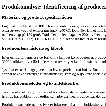
Produktanalyse: Identificering af producen
Materiale og produkt specifikationer
Lagematerialet består af 100% bomuldssatin, som giver en luksuriøs 
også stryges ved høj temperatur (max. 200ºC). Dog tåler lagnet ikke k
med en vægt på 130 g/m². Trådtallet på dette lagen er 220, hvilket angive
STANDARD 100 by OEKO-TEX®, hvilket bekræfter, at dette tekstilpr
Producentens historie og filosofi
Efter en grundig analyse og forskning kan det konkluderes, at produce
3000 butikker i over 50 lande verden over og er kendt for sit brede ud
Jysk har et stærkt engagement i at levere produkter af høj kvalitet ti
efter at have et bæredygtigt produktionssystem og respektere sociale o
Produktionsmetoder og kvalitetskontrol
Jysk har et eget design- og produktions team, der arbejder tæt sammen f
hvor de har etableret troværdige samarbejder med producenter, der deler
Produktionsmetoderne hos Jysk er fokuseret på at opretholde strenge kv