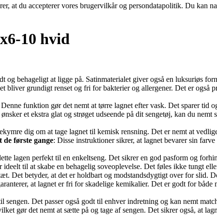
ærer, at du accepterer vores brugervilkår og persondatapolitik. Du kan na
x6-10 hvid
ødt og behageligt at ligge på. Satinmaterialet giver også en luksuriøs 
et bliver grundigt renset og fri for bakterier og allergener. Det er ogs
: Denne funktion gør det nemt at tørre lagnet efter vask. Det sparer tid og
 ønsker et ekstra glat og strøget udseende på dit sengetøj, kan du nemt s
 bekymre dig om at tage lagnet til kemisk rensning. Det er nemt at vedl
 de første gange
: Disse instruktioner sikrer, at lagnet bevarer sin farv
te lagen perfekt til en enkeltseng. Det sikrer en god pasform og forhind
r ideelt til at skabe en behagelig soveoplevelse. Det føles ikke tungt 
tæt. Det betyder, at det er holdbart og modstandsdygtigt over for slid. 
ranterer, at lagnet er fri for skadelige kemikalier. Det er godt for både
til sengen. Det passer også godt til enhver indretning og kan nemt matc
ilket gør det nemt at sætte på og tage af sengen. Det sikrer også, at lag