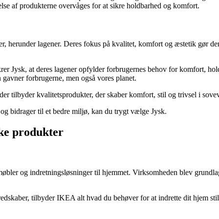
relse af produkterne overvåges for at sikre holdbarhed og komfort.
r, herunder lagener. Deres fokus på kvalitet, komfort og æstetik gør dem
sikrer Jysk, at deres lagener opfylder forbrugernes behov for komfort, 
n gavner forbrugerne, men også vores planet.
, der tilbyder kvalitetsprodukter, der skaber komfort, stil og trivsel i sove
v og bidrager til et bedre miljø, kan du trygt vælge Jysk.
kke produkter
 møbler og indretningsløsninger til hjemmet. Virksomheden blev grundlag
redskaber, tilbyder IKEA alt hvad du behøver for at indrette dit hjem s