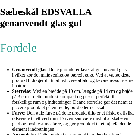
Sæbeskål EDSVALLA
genanvendt glas gul
Fordele
Genanvendt glas
: Dette produkt er lavet af genanvendt glas,
hvilket gør det miljøvenligt og bæredygtigt. Ved at vælge dette
produkt bidrager du til at reducere affald og bevare ressourcerne
i naturen.
Størrelse
: Med en bredde på 10 cm, længde på 14 cm og højde
på 3 cm er dette produkt kompakt og passer perfekt til
forskellige rum og indretninger. Denne størrelse gør det nemt at
placere produktet på en hylde, bord eller i et skab.
Farve
: Den gule farve på dette produkt tilføjer et friskt og livligt
udseende til ethvert rum. Farven kan være med til at skabe en
glad og positiv atmosfære, og gør produktet til et iøjnefaldende
element i indretningen.
Anvendelse
: Dette produkt er designet til indendørs brug,