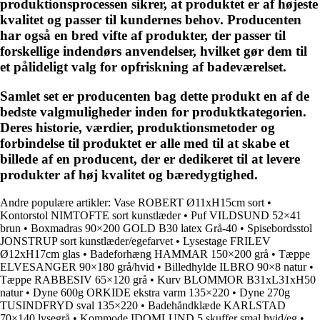
produktionsprocessen sikrer, at produktet er af højeste
kvalitet og passer til kundernes behov. Producenten
har også en bred vifte af produkter, der passer til
forskellige indendørs anvendelser, hvilket gør dem til
et pålideligt valg for opfriskning af badeværelset.
Samlet set er producenten bag dette produkt en af de
bedste valgmuligheder inden for produktkategorien.
Deres historie, værdier, produktionsmetoder og
forbindelse til produktet er alle med til at skabe et
billede af en producent, der er dedikeret til at levere
produkter af høj kvalitet og bæredygtighed.
Andre populære artikler:
Vase ROBERT Ø11xH15cm sort
•
Kontorstol NIMTOFTE sort kunstlæder
•
Puf VILDSUND 52×41
brun
•
Boxmadras 90×200 GOLD B30 latex Grå-40
•
Spisebordsstol
JONSTRUP sort kunstlæder/egefarvet
•
Lysestage FRILEV
Ø12xH17cm glas
•
Badeforhæng HAMMAR 150×200 grå
•
Tæppe
ELVESANGER 90×180 grå/hvid
•
Billedhylde ILBRO 90×8 natur
•
Tæppe RABBESIV 65×120 grå
•
Kurv BLOMMOR B31xL31xH50
natur
•
Dyne 600g ORKIDE ekstra varm 135×220
•
Dyne 270g
TUSINDFRYD sval 135×220
•
Badehåndklæde KARLSTAD
70×140 lysegrå
•
Kommode IDOMLUND 5 skuffer smal hvid/eg
•