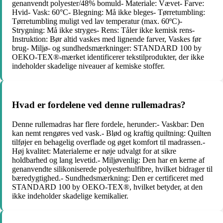
genanvendt polyester/48% bomuld- Materiale: Vævet- Farve:
Hvid- Vask: 60°C- Blegning: Må ikke bleges- Tørretumbling:
Tørretumbling muligt ved lav temperatur (max. 60ºC)-
Strygning: Må ikke stryges- Rens: Tåler ikke kemisk rens-
Instruktion: Bør altid vaskes med lignende farver, Vaskes før
brug- Miljø- og sundhedsmærkninger: STANDARD 100 by
OEKO-TEX®-mærket identificerer tekstilprodukter, der ikke
indeholder skadelige niveauer af kemiske stoffer.
Hvad er fordelene ved denne rullemadras?
Denne rullemadras har flere fordele, herunder:- Vaskbar: Den
kan nemt rengøres ved vask.- Blød og kraftig quiltning: Quilten
tilføjer en behagelig overflade og øget komfort til madrassen.-
Høj kvalitet: Materialerne er nøje udvalgt for at sikre
holdbarhed og lang levetid.- Miljøvenlig: Den har en kerne af
genanvendte silikoniserede polyesterhulfibre, hvilket bidrager til
bæredygtighed.- Sundhedsmærkning: Den er certificeret med
STANDARD 100 by OEKO-TEX®, hvilket betyder, at den
ikke indeholder skadelige kemikalier.