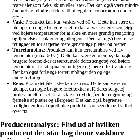
materialer som f.eks. skum eller latex. Det kan også være mindre
åndbart og mindre effektivt til at regulere temperaturen under
søvn.
Vask
: Produktet kan kun vaskes ved 60°C. Dette kan være en
ulempe, da nogle brugere foretrækker at vaske deres sengetøj
ved højere temperaturer for at sikre en mere grundig rengøring
og fjernelse af bakterier og allergener. Det kan også begrænse
muligheden for at fjerne mere genstridige pletter og pletter.
Tørretumbling
: Produktet kan kun tørretumbles ved lav
temperatur (max. 60ºC). Dette kan være en ulempe, da nogle
brugere foretrækker at tørretumble deres sengetøj ved højere
temperaturer for at opnå en hurtigere og mere effektiv tørring.
Det kan også forlænge tørretumblingstiden og øge
energiforbruget.
Rens
: Produktet tåler ikke kemisk rens. Dette kan være en
ulempe, da nogle brugere foretrækker at få deres sengetøj
professionelt renset for at sikre en dybdegående rengøring og
fjernelse af pletter og allergener. Det kan også begrænse
muligheden for at opretholde produktets udseende og kvalitet
over tid.
Producentanalyse: Find ud af hvilken
producent der står bag denne vaskbare