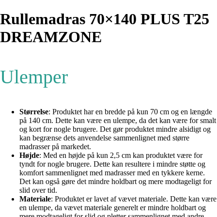
Rullemadras 70×140 PLUS T25
DREAMZONE
Ulemper
Størrelse
: Produktet har en bredde på kun 70 cm og en længde
på 140 cm. Dette kan være en ulempe, da det kan være for smalt
og kort for nogle brugere. Det gør produktet mindre alsidigt og
kan begrænse dets anvendelse sammenlignet med større
madrasser på markedet.
Højde
: Med en højde på kun 2,5 cm kan produktet være for
tyndt for nogle brugere. Dette kan resultere i mindre støtte og
komfort sammenlignet med madrasser med en tykkere kerne.
Det kan også gøre det mindre holdbart og mere modtageligt for
slid over tid.
Materiale
: Produktet er lavet af vævet materiale. Dette kan være
en ulempe, da vævet materiale generelt er mindre holdbart og
mere modtageligt for slid og pletter sammenlignet med andre