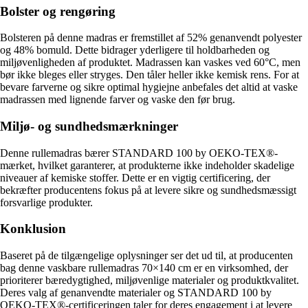
Bolster og rengøring
Bolsteren på denne madras er fremstillet af 52% genanvendt polyester
og 48% bomuld. Dette bidrager yderligere til holdbarheden og
miljøvenligheden af ​​produktet. Madrassen kan vaskes ved 60°C, men
bør ikke bleges eller stryges. Den tåler heller ikke kemisk rens. For at
bevare farverne og sikre optimal hygiejne anbefales det altid at vaske
madrassen med lignende farver og vaske den før brug.
Miljø- og sundhedsmærkninger
Denne rullemadras bærer STANDARD 100 by OEKO-TEX®-
mærket, hvilket garanterer, at produkterne ikke indeholder skadelige
niveauer af kemiske stoffer. Dette er en vigtig certificering, der
bekræfter producentens fokus på at levere sikre og sundhedsmæssigt
forsvarlige produkter.
Konklusion
Baseret på de tilgængelige oplysninger ser det ud til, at producenten
bag denne vaskbare rullemadras 70×140 cm er en virksomhed, der
prioriterer bæredygtighed, miljøvenlige materialer og produktkvalitet.
Deres valg af genanvendte materialer og STANDARD 100 by
OEKO-TEX®-certificeringen taler for deres engagement i at levere