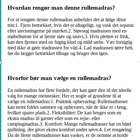
Hvordan rengør man denne rullemadras?
For at rengøre denne rullemadras anbefales det at følge disse
trin:1. Fjern betrækket, hvis det er aftageligt, og vask det separat
efter anvisningerne på mærket.2. Støvsug madrassen med en
møbelbørste for at fjerne støv og snavs.3. Hvis pletten er frisk,
kan den fjernes med en fugtig klud og mild sæbe. Vær forsigtig
med ikke at gøre madrassen for våd.4. Lad madrassen tørre helt,
før du lægger betrækket tilbage og bruger den igen.
Hvorfor bør man vælge en rullemadras?
En rullemadras har flere fordele, der kan gøre den til det ideelle
valg for mange mennesker. Her er nogle af grundene til at
vælge en rullemadras:1. Praktisk opbevaring: Rullemadrasser
kan nemt foldes sammen og opbevares, når de ikke er i brug,
hvilket sparer plads.2. Fleksibilitet: De kan bruges som en
ekstra madras til gæster eller som en rejse- eller
campingmadras.3. Komfort: Mange rullemadrasser har en blød
quiltning, der giver ekstra komfort under søvn.4. Let rengøring:
Da de fleste rullemadrasser kan vaskes, er de nemme at holde