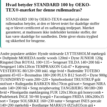
Hvad betyder STANDARD 100 by OEKO-
TEX®-mærket for denne rullemadras?
STANDARD 100 by OEKO-TEX®-mærket på denne
rullemadras betyder, at den er blevet testet for skadelige stoffer
og er blevet certificeret af en uafhængig tredjepart. Mærket
garanterer, at madrassen ikke indeholder kemiske stoffer, der
kan være skadelige for sundheden. Dette giver ekstra tryghed
og sikkerhed for brugerne.
Andre populære artikler:
Hynde stolesæde LYTTESHOLM mørkegrå
•
Duftpinde MOHEDA nordic woods 120ml
•
Dyne JUNIOR 120g
Ringsted Dun ROYAL 100×135
•
Sengesæt TILDA 140×200 blå
•
Sengegavl 140x120cm TEMPRAKON Grå-47
•
Køjeseng
VESTERVIG 80/120×200 inkl. stige hvid
•
Bademåtte TOTEBO
gummi 45×65
•
Boxmadras 180×200 PLUS B12 Sort-05
•
Dyne 900g
TUSINDFRYD varm 200×220
•
Spisebordsstol TRUSTRUP gråt
stof/sort
•
Rullegardin BARKEN 80x170cm grå/sort
•
Sengsæt NIRA
satin 140×200 blå
•
Seng m/opbevaring TANGBJERG 90/180×200
hvid
•
Plisségardin mørklægning FUR 120x130cm grå honeycomb
•
Pudebetræk INGE 50×90 lysegrå
•
Faconlagen FRIDA 180x200x35
sort
•
Tæppe SOLSIKKE 160×230 natur
•
Sengesæt INES percale
140×200 mørkeblå
•
Bordlampe MARKUS Ø25xH35cm grå
•