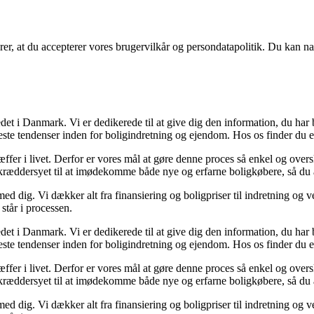
ærer, at du accepterer vores brugervilkår og persondatapolitik. Du kan na
det i Danmark. Vi er dedikerede til at give dig den information, du har
ste tendenser inden for boligindretning og ejendom. Hos os finder du et
træffer i livet. Derfor er vores mål at gøre denne proces så enkel og ove
 skræddersyet til at imødekomme både nye og erfarne boligkøbere, så du a
ed dig. Vi dækker alt fra finansiering og boligpriser til indretning og ve
står i processen.
det i Danmark. Vi er dedikerede til at give dig den information, du har
ste tendenser inden for boligindretning og ejendom. Hos os finder du et
træffer i livet. Derfor er vores mål at gøre denne proces så enkel og ove
 skræddersyet til at imødekomme både nye og erfarne boligkøbere, så du a
ed dig. Vi dækker alt fra finansiering og boligpriser til indretning og ve