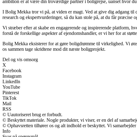
ambition er at være din troværdige partner i boligrejse, uanset hvor du 
I Bolig Mekka tror vi på, at viden er magt. Ved at give dig adgang til 
research og ekspertvurderinger, så du kan stole på, at du får præcise o
Vi stræber efter at skabe en engagerende og inspirerende platform, hvo
forstå de forskellige aspekter af ejendomshandler, er vi her for at støtt
Bolig Mekka eksisterer for at gøre boligdrømme til virkelighed. Vi øn
os sammen tage skridtene mod dit næste boligprojekt.
Del og vis omsorg
X
Facebook
Instagram
LinkedIn
YouTube
Pinterest
TikTok
Mail
RSS
© Uautoriseret brug er forbudt.
© Beskyttet materiale. Nogle produkter, vi viser, er en del af samarbe
© Ophavsretten tilhører os og alt indhold er beskyttet. Vi samarbejder
Info
Svar på spørgsmål