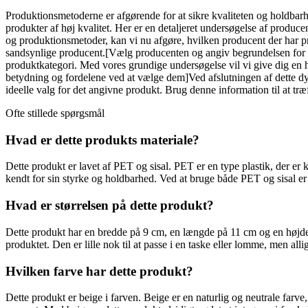
Produktionsmetoderne er afgørende for at sikre kvaliteten og holdbarh
produkter af høj kvalitet. Her er en detaljeret undersøgelse af produ
og produktionsmetoder, kan vi nu afgøre, hvilken producent der har 
sandsynlige producent.[Vælg producenten og angiv begrundelsen for id
produktkategori. Med vores grundige undersøgelse vil vi give dig en he
betydning og fordelene ved at vælge dem]Ved afslutningen af dette dy
ideelle valg for det angivne produkt. Brug denne information til at tr
Ofte stillede spørgsmål
Hvad er dette produkts materiale?
Dette produkt er lavet af PET og sisal. PET er en type plastik, der er 
kendt for sin styrke og holdbarhed. Ved at bruge både PET og sisal er
Hvad er størrelsen på dette produkt?
Dette produkt har en bredde på 9 cm, en længde på 11 cm og en højde
produktet. Den er lille nok til at passe i en taske eller lomme, men allig
Hvilken farve har dette produkt?
Dette produkt er beige i farven. Beige er en naturlig og neutrale farve,