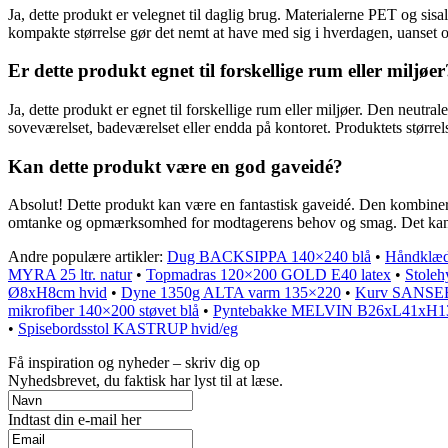
Ja, dette produkt er velegnet til daglig brug. Materialerne PET og sis
kompakte størrelse gør det nemt at have med sig i hverdagen, uanset o
Er dette produkt egnet til forskellige rum eller miljøer
Ja, dette produkt er egnet til forskellige rum eller miljøer. Den neutrale
soveværelset, badeværelset eller endda på kontoret. Produktets størrelse o
Kan dette produkt være en god gaveidé?
Absolut! Dette produkt kan være en fantastisk gaveidé. Den kombinere
omtanke og opmærksomhed for modtagerens behov og smag. Det kan vær
Andre populære artikler:
Dug BACKSIPPA 140×240 blå
•
Håndklæ
MYRA 25 ltr. natur
•
Topmadras 120×200 GOLD E40 latex
•
Stole
Ø8xH8cm hvid
•
Dyne 1350g ALTA varm 135×220
•
Kurv SANSEBI
mikrofiber 140×200 støvet blå
•
Pyntebakke MELVIN B26xL41xH1
•
Spisebordsstol KASTRUP hvid/eg
Få inspiration og nyheder – skriv dig op
Nyhedsbrevet, du faktisk har lyst til at læse.
Indtast din e-mail her