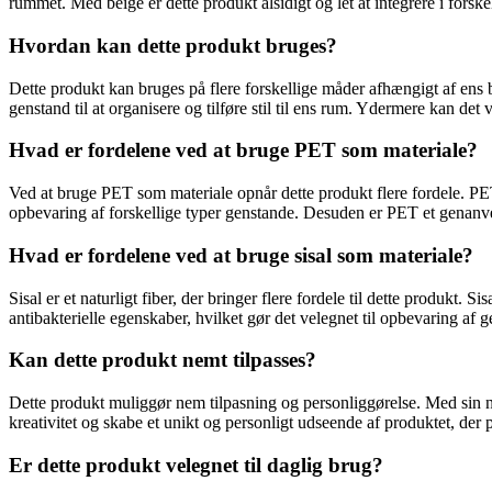
rummet. Med beige er dette produkt alsidigt og let at integrere i forske
Hvordan kan dette produkt bruges?
Dette produkt kan bruges på flere forskellige måder afhængigt af en
genstand til at organisere og tilføre stil til ens rum. Ydermere kan det 
Hvad er fordelene ved at bruge PET som materiale?
Ved at bruge PET som materiale opnår dette produkt flere fordele. PET 
opbevaring af forskellige typer genstande. Desuden er PET et genanven
Hvad er fordelene ved at bruge sisal som materiale?
Sisal er et naturligt fiber, der bringer flere fordele til dette produkt.
antibakterielle egenskaber, hvilket gør det velegnet til opbevaring af 
Kan dette produkt nemt tilpasses?
Dette produkt muliggør nem tilpasning og personliggørelse. Med sin ne
kreativitet og skabe et unikt og personligt udseende af produktet, der pa
Er dette produkt velegnet til daglig brug?