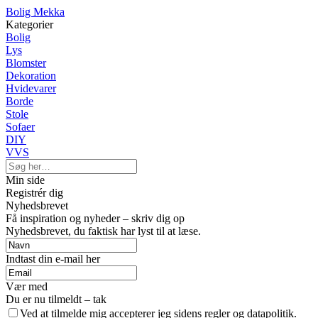
Bolig Mekka
Kategorier
Bolig
Lys
Blomster
Dekoration
Hvidevarer
Borde
Stole
Sofaer
DIY
VVS
Min side
Registrér dig
Nyhedsbrevet
Få inspiration og nyheder – skriv dig op
Nyhedsbrevet, du faktisk har lyst til at læse.
Indtast din e-mail her
Vær med
Du er nu tilmeldt – tak
Ved at tilmelde mig accepterer jeg sidens regler og datapolitik.