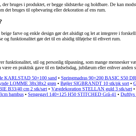
al, der bruges i produktet, er begge slidstærke og holdbare. De kan mod
m det bruges til opbevaring eller dekoration af ens rum.
?
 beige farve og enkle design gør det alsidigt og let at integrere i forskell
g funktionalitet gør det til en alsidig tilføjelse til ethvert rum.
r funktionalitet, stil og personlig tilpasning, som mange mennesker v
e en praktisk gave til en fødselsdag, jubilæum eller enhver anden sæ
de KARLSTAD 50×100 sand
•
Springmadras 90×200 BASIC S50
hynde LOMME 38x38x2 grøn
•
Bøjler SIGBRANDT 10 stk/pk sort
•
G
E B33/40 cm 2 stk/sæt
•
Vægdekoration STELLAN guld 3 stk/sæt
3cm bambus
•
Sengegavl 140×125 H50 STITCHED Grå-41
•
Duftly