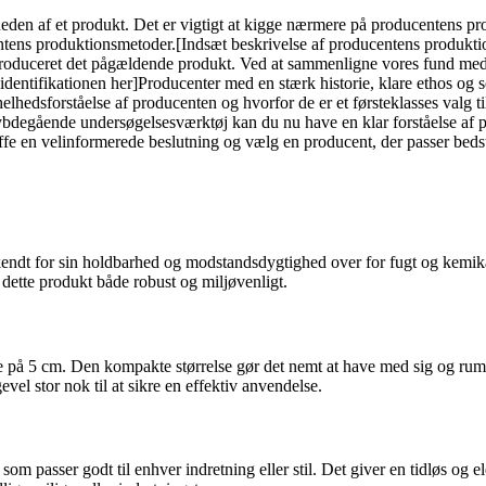
eden af et produkt. Det er vigtigt at kigge nærmere på producentens prod
centens produktionsmetoder.[Indsæt beskrivelse af producentens produkti
produceret det pågældende produkt. Ved at sammenligne vores fund med 
entifikationen her]Producenter med en stærk historie, klare ethos og so
lhedsforståelse af producenten og hvorfor de er et førsteklasses valg t
bdegående undersøgelsesværktøj kan du nu have en klar forståelse af pr
æffe en velinformerede beslutning og vælg en producent, der passer bedst
kendt for sin holdbarhed og modstandsdygtighed over for fugt og kemikali
 dette produkt både robust og miljøvenligt.
 på 5 cm. Den kompakte størrelse gør det nemt at have med sig og rumm
evel stor nok til at sikre en effektiv anvendelse.
 som passer godt til enhver indretning eller stil. Det giver en tidløs og