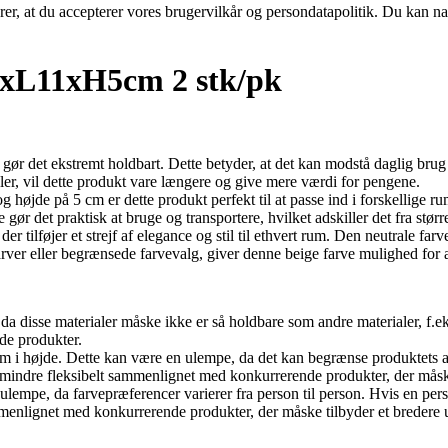
ærer, at du accepterer vores brugervilkår og persondatapolitik. Du kan na
xL11xH5cm 2 stk/pk
t gør det ekstremt holdbart. Dette betyder, at det kan modstå daglig brug
ler, vil dette produkt vare længere og give mere værdi for pengene.
højde på 5 cm er dette produkt perfekt til at passe ind i forskellige r
 gør det praktisk at bruge og transportere, hvilket adskiller det fra stør
r tilføjer et strejf af elegance og stil til ethvert rum. Den neutrale far
er eller begrænsede farvevalg, giver denne beige farve mulighed for al
 da disse materialer måske ikke er så holdbare som andre materialer, f.e
nde produkter.
cm i højde. Dette kan være en ulempe, da det kan begrænse produktets a
 mindre fleksibelt sammenlignet med konkurrerende produkter, der måske
 ulempe, da farvepræferencer varierer fra person til person. Hvis en per
mmenlignet med konkurrerende produkter, der måske tilbyder et bredere u