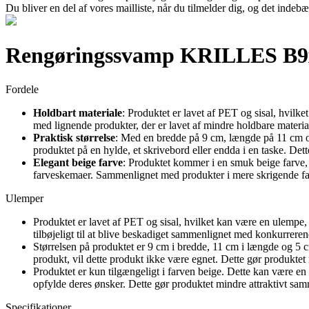
Du bliver en del af vores mailliste, når du tilmelder dig, og det indeb
Rengøringssvamp KRILLES B9
Fordele
Holdbart materiale
: Produktet er lavet af PET og sisal, hvilke
med lignende produkter, der er lavet af mindre holdbare materia
Praktisk størrelse
: Med en bredde på 9 cm, længde på 11 cm og 
produktet på en hylde, et skrivebord eller endda i en taske. Dette
Elegant beige farve
: Produktet kommer i en smuk beige farve, de
farveskemaer. Sammenlignet med produkter i mere skrigende farv
Ulemper
Produktet er lavet af PET og sisal, hvilket kan være en ulempe,
tilbøjeligt til at blive beskadiget sammenlignet med konkurrere
Størrelsen på produktet er 9 cm i bredde, 11 cm i længde og 5 
produkt, vil dette produkt ikke være egnet. Dette gør produktet
Produktet er kun tilgængeligt i farven beige. Dette kan være en
opfylde deres ønsker. Dette gør produktet mindre attraktivt sa
Specifikationer