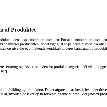
en af Produktet
roduktet uden at specificere producenten. For at identificere producent
analyserer producenten, er det vigtigt at se på deres historie, værdier 
centen og give dig et omfattende kendskab til deres baggrund og produkt
eres erfaring og ekspertise inden for produktkategorien. Vi vil nu kigg
 her]
roduktudvikling og produktion. Det er afgørende at forstå, hvad der driv
lse af, hvordan de lever op til forventningerne til produktet.[Indsæt pr