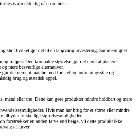
turligvis afmelde dig når som helst.
 og slid, hvilket gør det til en langvarig investering. Sammenlignet
um og miljøer. Den kompakte størrelse gør det nemt at placere
re og mere besværlige alternativer.
ve gør det nemt at matche med forskellige indretningsstile og
sidig brug og æstetisk appel.
ks. metal eller træ. Dette kan gøre produktet mindre holdbart og mere
nvendelsesmuligheder. Hvis man har brug for et større eller mindre
 tilbyder forskellige størrelsesmuligheder.
son foretrækker en anden farve end beige, vil dette produkt ikke
dvalg af farver.