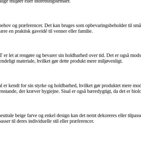
llige miljøer eller indretningstemaer.
s behov og præferencer. Det kan bruges som opbevaringsbeholder til små
være en praktisk gaveidé til venner eller familie.
er let at rengøre og bevarer sin holdbarhed over tid. Det er også modsta
deligt materiale, hvilket gør dette produkt mere miljøvenligt.
 Sisal er kendt for sin styrke og holdbarhed, hvilket gør produktet mere m
genstande, der kræver hygiejne. Sisal er også bæredygtigt, da det er bio
utrale beige farve og enkel design kan det nemt dekoreres eller tilpas
sser til deres individuelle stil eller præferencer.