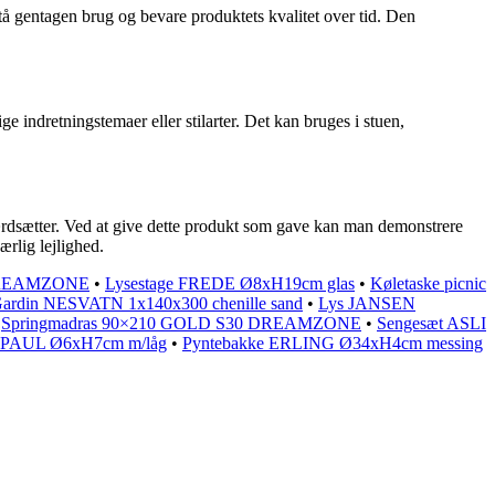
stå gentagen brug og bevare produktets kvalitet over tid. Den
ige indretningstemaer eller stilarter. Det kan bruges i stuen,
ærdsætter. Ved at give dette produkt som gave kan man demonstrere
rlig lejlighed.
 DREAMZONE
•
Lysestage FREDE Ø8xH19cm glas
•
Køletaske picnic
ardin NESVATN 1x140x300 chenille sand
•
Lys JANSEN
•
Springmadras 90×210 GOLD S30 DREAMZONE
•
Sengesæt ASLI
s PAUL Ø6xH7cm m/låg
•
Pyntebakke ERLING Ø34xH4cm messing