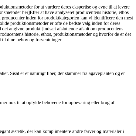
uktionsmetoder for at vurdere deres ekspertise og evne til at levere
onsmetoder her]Efter at have analyseret producentens historie, ethos
producenter inden for produktkategorien kan vi identificere den mest
lide produktionsmetoder er ofte de bedste valg inden for deres
il det angivne produkt.[Indsæt afsluttende afsnit om producentens
oducentens historie, ethos, produktionsmetoder og hvorfor de er det
 til dine behov og forventninger.
er. Sisal er et naturligt fiber, der stammer fra agaveplanten og er
er nok til at opfylde behovene for opbevaring eller brug af
 elegant æstetik, der kan komplimentere andre farver og materialer i