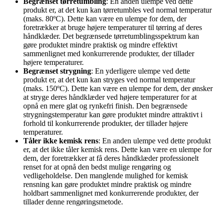
Begrænset tørretumbling
: En anden ulempe ved dette
produkt er, at det kun kan tørretumbles ved normal temperatur
(maks. 80ºC). Dette kan være en ulempe for dem, der
foretrækker at bruge højere temperaturer til tørring af deres
håndklæder. Det begrænsede tørretumblingsspektrum kan
gøre produktet mindre praktisk og mindre effektivt
sammenlignet med konkurrerende produkter, der tillader
højere temperaturer.
Begrænset strygning
: En yderligere ulempe ved dette
produkt er, at det kun kan stryges ved normal temperatur
(maks. 150ºC). Dette kan være en ulempe for dem, der ønsker
at stryge deres håndklæder ved højere temperaturer for at
opnå en mere glat og rynkefri finish. Den begrænsede
strygningstemperatur kan gøre produktet mindre attraktivt i
forhold til konkurrerende produkter, der tillader højere
temperaturer.
Tåler ikke kemisk rens
: En anden ulempe ved dette produkt
er, at det ikke tåler kemisk rens. Dette kan være en ulempe for
dem, der foretrækker at få deres håndklæder professionelt
renset for at opnå den bedst mulige rengøring og
vedligeholdelse. Den manglende mulighed for kemisk
rensning kan gøre produktet mindre praktisk og mindre
holdbart sammenlignet med konkurrerende produkter, der
tillader denne rengøringsmetode.