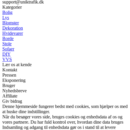
support@uniktrafik.dk
Kategorier
Bolig
Lys
Blomster
Dekoration
Hvidevarer
Borde
Stole
Sofaer
DIY
VVS
Lær os at kende
Kontakt
Pressen
Eksponering
Bruger
Nyhedsbreve
Affiliate
Giv bidrag
Denne hjemmeside fungerer bedst med cookies, som hjælper os med
at huske dine indstillinger.
Når du besøger vores side, bruges cookies og enhedsdata af os og
vores partnere. Du har fuld kontrol over, hvordan dine data bruges
Indsamling og adgang til enhedsdata gør os i stand til at levere