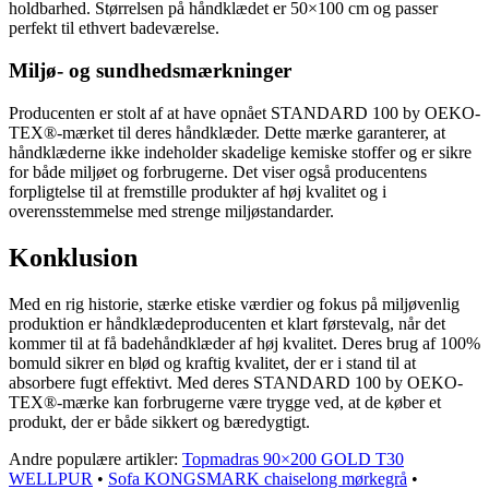
holdbarhed. Størrelsen på håndklædet er 50×100 cm og passer
perfekt til ethvert badeværelse.
Miljø- og sundhedsmærkninger
Producenten er stolt af at have opnået STANDARD 100 by OEKO-
TEX®-mærket til deres håndklæder. Dette mærke garanterer, at
håndklæderne ikke indeholder skadelige kemiske stoffer og er sikre
for både miljøet og forbrugerne. Det viser også producentens
forpligtelse til at fremstille produkter af høj kvalitet og i
overensstemmelse med strenge miljøstandarder.
Konklusion
Med en rig historie, stærke etiske værdier og fokus på miljøvenlig
produktion er håndklædeproducenten et klart førstevalg, når det
kommer til at få badehåndklæder af høj kvalitet. Deres brug af 100%
bomuld sikrer en blød og kraftig kvalitet, der er i stand til at
absorbere fugt effektivt. Med deres STANDARD 100 by OEKO-
TEX®-mærke kan forbrugerne være trygge ved, at de køber et
produkt, der er både sikkert og bæredygtigt.
Andre populære artikler:
Topmadras 90×200 GOLD T30
WELLPUR
•
Sofa KONGSMARK chaiselong mørkegrå
•