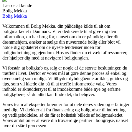
Lær os at kende
Bolig Mekka
Bolig Mekka
Velkommen til Bolig Mekka, din pålidelige kilde til alt om
boligmarkedet i Danmark. Vi er dedikerede til at give dig den
information, du har brug for, uanset om du er på udkig efter dit
drømmehjem, ønsker at sælge din nuværende bolig eller blot vil
holde dig opdateret om de nyeste tendenser inden for
boligindretning og ejendom. Hos os finder du et væld af ressourcer,
der hjælper dig med at navigere i boligjunglen.
Vi forstår, at boligkøb og salg er nogle af de største beslutninger, du
træffer i livet. Derfor er vores mål at gøre denne proces så enkel og
overskuelig som muligt. Vi tilbyder dybdegående artikler, guides og
tips, som vil klæde dig på til at træffe informerede valg. Vores
indhold er skræddersyet til at imødekomme både nye og erfarne
boligkøbere, så du altid kan finde det, du behøver.
Vores team af eksperter brænder for at dele deres viden og erfaringer
med dig. Vi dækker alt fra finansiering og boligpriser til indretning
og vedligeholdelse, så du får et holistisk billede af boligmarkedet.
Vores ambition er at være din troværdige partner i boligrejse, uanset
hvor du står i processen.