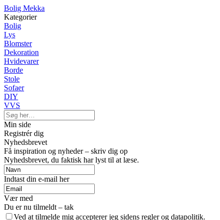
Bolig Mekka
Kategorier
Bolig
Lys
Blomster
Dekoration
Hvidevarer
Borde
Stole
Sofaer
DIY
VVS
Min side
Registrér dig
Nyhedsbrevet
Få inspiration og nyheder – skriv dig op
Nyhedsbrevet, du faktisk har lyst til at læse.
Indtast din e-mail her
Vær med
Du er nu tilmeldt – tak
Ved at tilmelde mig accepterer jeg sidens regler og datapolitik.