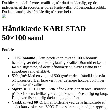
Du bliver en del af vores mailliste, når du tilmelder dig, og det
indebærer, at du accepterer vores brugervilkår og persondatapolitik.
Du kan naturligvis afmelde dig når som helst.
Håndklæde KARLSTAD
50×100 sand
Fordele
100% bomuld
: Dette produkt er lavet af 100% bomuld,
hvilket giver det en blød og kraftig kvalitet. Bomuld er kendt
for sin sugeevne, så dette håndklæde vil være i stand til at
absorbere vand effektivt.
500 g/m²
: Med en vægt på 500 g/m² er dette håndklæde tykt
og luksuriøst. Den høje vægt gør det mere holdbart og giver
en følelse af kvalitet.
Størrelse 50×100 cm
: Dette håndklæde har en ideel størrelse
på 50×100 cm, hvilket gør det praktisk til både ansigt og krop.
Det giver tilstrækkelig dækning og komfort.
Vaskbar ved 60°C
: En af fordelene ved dette håndklæde er,
at det kan vaskes ved 60°C. Dette sikrer en grundig rengøring