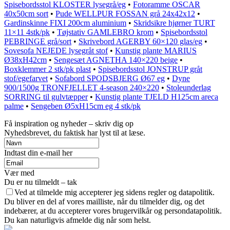
Spisebordsstol KLOSTER lysegrå/eg
•
Fotoramme OSCAR
40x50cm sort
•
Pude WELLPUR FOSSAN grå 24x42x12
•
Gardinskinne FIXI 200cm aluminium
•
Skridsikre hjørner TURT
11×11 4stk/pk
•
Tøjstativ GAMLEBRO krom
•
Spisebordsstol
PEBRINGE grå/sort
•
Skrivebord AGERBY 60×120 glas/eg
•
Sovesofa NEJEDE lysegråt stof
•
Kunstig plante MARIUS
Ø38xH42cm
•
Sengesæt AGNETHA 140×220 beige
•
Boxklemmer 2 stk/pk plast
•
Spisebordsstol JONSTRUP gråt
stof/egefarvet
•
Sofabord SPODSBJERG Ø67 eg
•
Dyne
900/1500g TRONFJELLET 4-season 240×220
•
Stoleunderlag
SORRING til gulvtæpper
•
Kunstig plante TJELD H125cm areca
palme
•
Sengeben Ø5xH15cm eg 4 stk/pk
Få inspiration og nyheder – skriv dig op
Nyhedsbrevet, du faktisk har lyst til at læse.
Indtast din e-mail her
Vær med
Du er nu tilmeldt – tak
Ved at tilmelde mig accepterer jeg sidens regler og datapolitik.
Du bliver en del af vores mailliste, når du tilmelder dig, og det
indebærer, at du accepterer vores brugervilkår og persondatapolitik.
Du kan naturligvis afmelde dig når som helst.