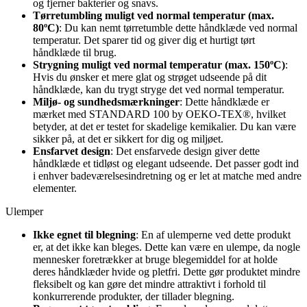
og fjerner bakterier og snavs.
Tørretumbling muligt ved normal temperatur (max.
80ºC)
: Du kan nemt tørretumble dette håndklæde ved normal
temperatur. Det sparer tid og giver dig et hurtigt tørt
håndklæde til brug.
Strygning muligt ved normal temperatur (max. 150ºC)
:
Hvis du ønsker et mere glat og strøget udseende på dit
håndklæde, kan du trygt stryge det ved normal temperatur.
Miljø- og sundhedsmærkninger
: Dette håndklæde er
mærket med STANDARD 100 by OEKO-TEX®, hvilket
betyder, at det er testet for skadelige kemikalier. Du kan være
sikker på, at det er sikkert for dig og miljøet.
Ensfarvet design
: Det ensfarvede design giver dette
håndklæde et tidløst og elegant udseende. Det passer godt ind
i enhver badeværelsesindretning og er let at matche med andre
elementer.
Ulemper
Ikke egnet til blegning
: En af ulemperne ved dette produkt
er, at det ikke kan bleges. Dette kan være en ulempe, da nogle
mennesker foretrækker at bruge blegemiddel for at holde
deres håndklæder hvide og pletfri. Dette gør produktet mindre
fleksibelt og kan gøre det mindre attraktivt i forhold til
konkurrerende produkter, der tillader blegning.