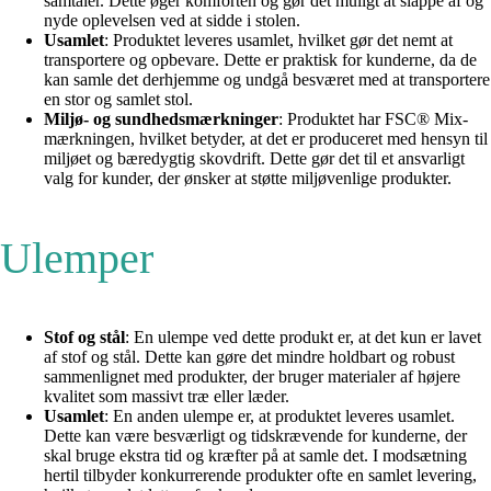
samtaler. Dette øger komforten og gør det muligt at slappe af og
nyde oplevelsen ved at sidde i stolen.
Usamlet
: Produktet leveres usamlet, hvilket gør det nemt at
transportere og opbevare. Dette er praktisk for kunderne, da de
kan samle det derhjemme og undgå besværet med at transportere
en stor og samlet stol.
Miljø- og sundhedsmærkninger
: Produktet har FSC® Mix-
mærkningen, hvilket betyder, at det er produceret med hensyn til
miljøet og bæredygtig skovdrift. Dette gør det til et ansvarligt
valg for kunder, der ønsker at støtte miljøvenlige produkter.
Ulemper
Stof og stål
: En ulempe ved dette produkt er, at det kun er lavet
af stof og stål. Dette kan gøre det mindre holdbart og robust
sammenlignet med produkter, der bruger materialer af højere
kvalitet som massivt træ eller læder.
Usamlet
: En anden ulempe er, at produktet leveres usamlet.
Dette kan være besværligt og tidskrævende for kunderne, der
skal bruge ekstra tid og kræfter på at samle det. I modsætning
hertil tilbyder konkurrerende produkter ofte en samlet levering,