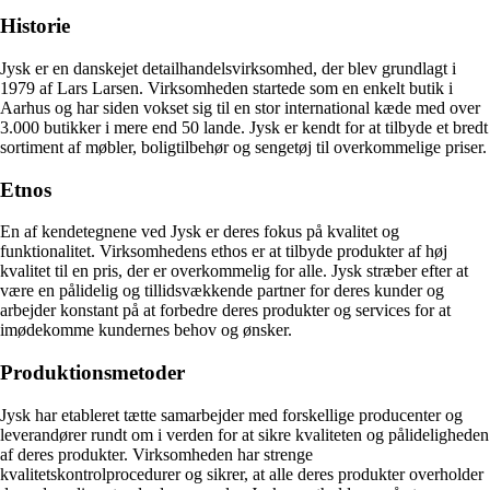
Historie
Jysk er en danskejet detailhandelsvirksomhed, der blev grundlagt i
1979 af Lars Larsen. Virksomheden startede som en enkelt butik i
Aarhus og har siden vokset sig til en stor international kæde med over
3.000 butikker i mere end 50 lande. Jysk er kendt for at tilbyde et bredt
sortiment af møbler, boligtilbehør og sengetøj til overkommelige priser.
Etnos
En af kendetegnene ved Jysk er deres fokus på kvalitet og
funktionalitet. Virksomhedens ethos er at tilbyde produkter af høj
kvalitet til en pris, der er overkommelig for alle. Jysk stræber efter at
være en pålidelig og tillidsvækkende partner for deres kunder og
arbejder konstant på at forbedre deres produkter og services for at
imødekomme kundernes behov og ønsker.
Produktionsmetoder
Jysk har etableret tætte samarbejder med forskellige producenter og
leverandører rundt om i verden for at sikre kvaliteten og pålideligheden
af deres produkter. Virksomheden har strenge
kvalitetskontrolprocedurer og sikrer, at alle deres produkter overholder