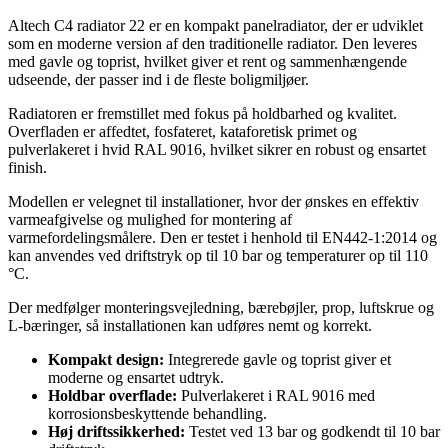
Altech C4 radiator 22 er en kompakt panelradiator, der er udviklet
som en moderne version af den traditionelle radiator. Den leveres
med gavle og toprist, hvilket giver et rent og sammenhængende
udseende, der passer ind i de fleste boligmiljøer.
Radiatoren er fremstillet med fokus på holdbarhed og kvalitet.
Overfladen er affedtet, fosfateret, kataforetisk primet og
pulverlakeret i hvid RAL 9016, hvilket sikrer en robust og ensartet
finish.
Modellen er velegnet til installationer, hvor der ønskes en effektiv
varmeafgivelse og mulighed for montering af
varmefordelingsmålere. Den er testet i henhold til EN442-1:2014 og
kan anvendes ved driftstryk op til 10 bar og temperaturer op til 110
°C.
Der medfølger monteringsvejledning, bærebøjler, prop, luftskrue og
L-bæringer, så installationen kan udføres nemt og korrekt.
Kompakt design:
Integrerede gavle og toprist giver et
moderne og ensartet udtryk.
Holdbar overflade:
Pulverlakeret i RAL 9016 med
korrosionsbeskyttende behandling.
Høj driftssikkerhed:
Testet ved 13 bar og godkendt til 10 bar