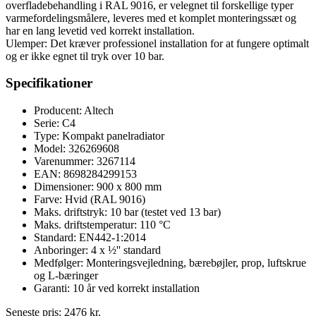
overfladebehandling i RAL 9016, er velegnet til forskellige typer
varmefordelingsmålere, leveres med et komplet monteringssæt og
har en lang levetid ved korrekt installation.
Ulemper: Det kræver professionel installation for at fungere optimalt
og er ikke egnet til tryk over 10 bar.
Specifikationer
Producent: Altech
Serie: C4
Type: Kompakt panelradiator
Model: 326269608
Varenummer: 3267114
EAN: 8698284299153
Dimensioner: 900 x 800 mm
Farve: Hvid (RAL 9016)
Maks. driftstryk: 10 bar (testet ved 13 bar)
Maks. driftstemperatur: 110 °C
Standard: EN442-1:2014
Anboringer: 4 x ½'' standard
Medfølger: Monteringsvejledning, bærebøjler, prop, luftskrue
og L-bæringer
Garanti: 10 år ved korrekt installation
Seneste pris:
2476
kr.