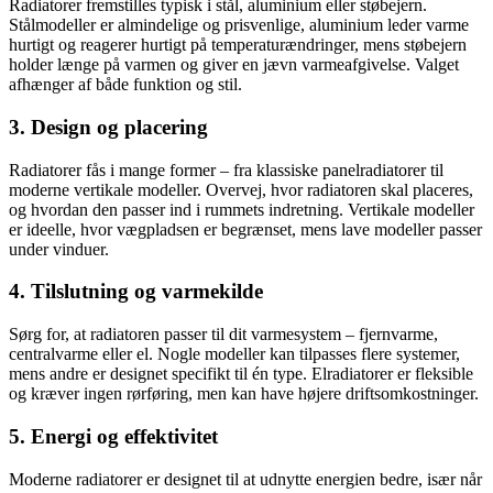
Radiatorer fremstilles typisk i stål, aluminium eller støbejern.
Stålmodeller er almindelige og prisvenlige, aluminium leder varme
hurtigt og reagerer hurtigt på temperaturændringer, mens støbejern
holder længe på varmen og giver en jævn varmeafgivelse. Valget
afhænger af både funktion og stil.
3. Design og placering
Radiatorer fås i mange former – fra klassiske panelradiatorer til
moderne vertikale modeller. Overvej, hvor radiatoren skal placeres,
og hvordan den passer ind i rummets indretning. Vertikale modeller
er ideelle, hvor vægpladsen er begrænset, mens lave modeller passer
under vinduer.
4. Tilslutning og varmekilde
Sørg for, at radiatoren passer til dit varmesystem – fjernvarme,
centralvarme eller el. Nogle modeller kan tilpasses flere systemer,
mens andre er designet specifikt til én type. Elradiatorer er fleksible
og kræver ingen rørføring, men kan have højere driftsomkostninger.
5. Energi og effektivitet
Moderne radiatorer er designet til at udnytte energien bedre, især når