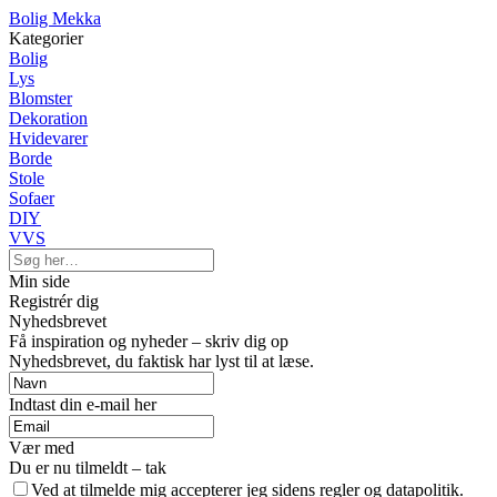
Bolig Mekka
Kategorier
Bolig
Lys
Blomster
Dekoration
Hvidevarer
Borde
Stole
Sofaer
DIY
VVS
Min side
Registrér dig
Nyhedsbrevet
Få inspiration og nyheder – skriv dig op
Nyhedsbrevet, du faktisk har lyst til at læse.
Indtast din e-mail her
Vær med
Du er nu tilmeldt – tak
Ved at tilmelde mig accepterer jeg sidens regler og datapolitik.