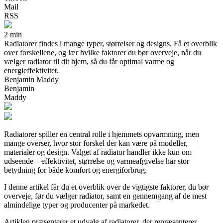
Mail
RSS
2 min
Radiatorer findes i mange typer, størrelser og designs. Få et overblik
over forskellene, og lær hvilke faktorer du bør overveje, når du
vælger radiator til dit hjem, så du får optimal varme og
energieffektivitet.
Benjamin Maddy
Benjamin
Maddy
Radiatorer spiller en central rolle i hjemmets opvarmning, men
mange overser, hvor stor forskel der kan være på modeller,
materialer og design. Valget af radiator handler ikke kun om
udseende – effektivitet, størrelse og varmeafgivelse har stor
betydning for både komfort og energiforbrug.
I denne artikel får du et overblik over de vigtigste faktorer, du bør
overveje, før du vælger radiator, samt en gennemgang af de mest
almindelige typer og producenter på markedet.
Artiklen præsenterer et udvalg af radiatorer, der repræsenterer