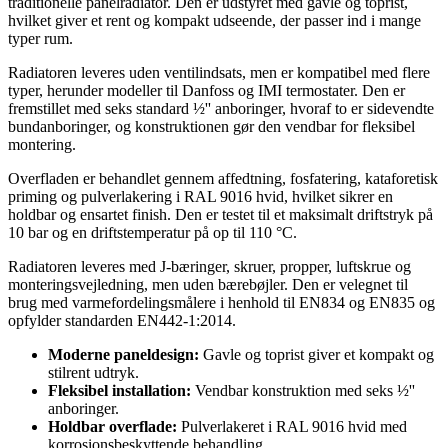
traditionelle panelradiator. Den er udstyret med gavle og toprist,
hvilket giver et rent og kompakt udseende, der passer ind i mange
typer rum.
Radiatoren leveres uden ventilindsats, men er kompatibel med flere
typer, herunder modeller til Danfoss og IMI termostater. Den er
fremstillet med seks standard ½'' anboringer, hvoraf to er sidevendte
bundanboringer, og konstruktionen gør den vendbar for fleksibel
montering.
Overfladen er behandlet gennem affedtning, fosfatering, kataforetisk
priming og pulverlakering i RAL 9016 hvid, hvilket sikrer en
holdbar og ensartet finish. Den er testet til et maksimalt driftstryk på
10 bar og en driftstemperatur på op til 110 °C.
Radiatoren leveres med J-bæringer, skruer, propper, luftskrue og
monteringsvejledning, men uden bærebøjler. Den er velegnet til
brug med varmefordelingsmålere i henhold til EN834 og EN835 og
opfylder standarden EN442-1:2014.
Moderne paneldesign:
Gavle og toprist giver et kompakt og
stilrent udtryk.
Fleksibel installation:
Vendbar konstruktion med seks ½''
anboringer.
Holdbar overflade:
Pulverlakeret i RAL 9016 hvid med
korrosionsbeskyttende behandling.