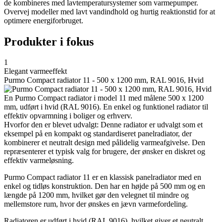
de kombineres med lavtemperatursystemer som varmepumper.
Overvej modeller med lavt vandindhold og hurtig reaktionstid for at
optimere energiforbruget.
Produkter i fokus
1
Elegant varmeeffekt
Purmo Compact radiator 11 - 500 x 1200 mm, RAL 9016, Hvid
En Purmo Compact radiator i model 11 med målene 500 x 1200
mm, udført i hvid (RAL 9016). En enkel og funktionel radiator til
effektiv opvarmning i boliger og erhverv.
Hvorfor den er blevet udvalgt: Denne radiator er udvalgt som et
eksempel på en kompakt og standardiseret panelradiator, der
kombinerer et neutralt design med pålidelig varmeafgivelse. Den
repræsenterer et typisk valg for brugere, der ønsker en diskret og
effektiv varmeløsning.
Purmo Compact radiator 11 er en klassisk panelradiator med en
enkel og tidløs konstruktion. Den har en højde på 500 mm og en
længde på 1200 mm, hvilket gør den velegnet til mindre og
mellemstore rum, hvor der ønskes en jævn varmefordeling.
Radiatoren er udført i hvid (RAL 9016), hvilket giver et neutralt