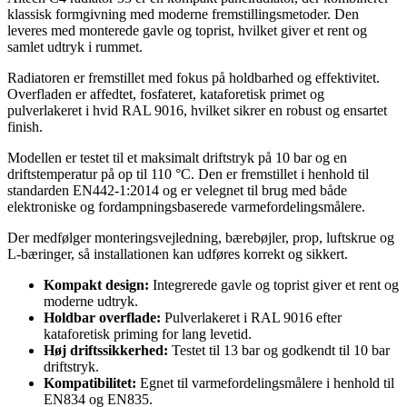
klassisk formgivning med moderne fremstillingsmetoder. Den
leveres med monterede gavle og toprist, hvilket giver et rent og
samlet udtryk i rummet.
Radiatoren er fremstillet med fokus på holdbarhed og effektivitet.
Overfladen er affedtet, fosfateret, kataforetisk primet og
pulverlakeret i hvid RAL 9016, hvilket sikrer en robust og ensartet
finish.
Modellen er testet til et maksimalt driftstryk på 10 bar og en
driftstemperatur på op til 110 °C. Den er fremstillet i henhold til
standarden EN442-1:2014 og er velegnet til brug med både
elektroniske og fordampningsbaserede varmefordelingsmålere.
Der medfølger monteringsvejledning, bærebøjler, prop, luftskrue og
L-bæringer, så installationen kan udføres korrekt og sikkert.
Kompakt design:
Integrerede gavle og toprist giver et rent og
moderne udtryk.
Holdbar overflade:
Pulverlakeret i RAL 9016 efter
kataforetisk priming for lang levetid.
Høj driftssikkerhed:
Testet til 13 bar og godkendt til 10 bar
driftstryk.
Kompatibilitet:
Egnet til varmefordelingsmålere i henhold til
EN834 og EN835.