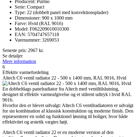
Producent: Purmo
Serie: Compact
Type: 22 (dobbelt panel med konvektionsplader)
Dimensioner: 900 x 1000 mm
Farve: Hvid (RAL 9016)
Model: F062209010010300
EAN: 5704747657118
Varenummer: 3269053
Seneste pris:
2967
kr.
Se detaljer
Mere information
6
Effektiv varmefordeling
Altech C6 ventil radiator 22 - 500 x 1400 mm, RAL 9016, Hvid
En dobbeltlags panelradiator fra Altech med ventiltilslutning,
designet til effektiv varmeafgivelse og et stilrent udtryk i hvid RAL
9016.
Hvorfor den er blevet udvalgt: Altech C6 ventilradiatoren er udvalgt
for sin kombination af klassisk konstruktion og moderne finish. Den
repræsenterer en solid og funktionel løsning til boliger, hvor både
effektivitet og æstetik vægtes højt.
Altech C6 ventil radiator 22 er en moderne version af den