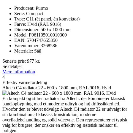
Producent: Purmo
Serie: Compact
Type: C11 (ét panel, én konvektor)
Farve: Hvid (RAL 9016)
Dimensioner: 500 x 1000 mm
Model: F061105010010300
EAN: 5704747655350
Varenummer: 3268586
Materiale: Stål
Seneste pris:
977
kr.
Se detaljer
Mere information
4
Effektiv varmefordeling
Altech C4 radiator 22 - 600 x 1800 mm, RAL 9016, Hvid
En kompakt og stilren radiator fra Altech, der kombinerer klassisk
panelopbygning med et moderne udtryk og høj driftssikkerhed.
Hvorfor den er blevet udvalgt: Altech C4 radiator 22 er udvalgt for
sin kombination af klassisk konstruktion, moderne
overfladebehandling og solid ydeevne. Den repræsenterer et typisk
valg for brugere, der ønsker en effektiv og æstetisk radiator til
boligen.