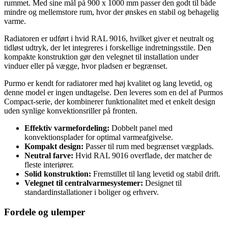
rummet. Med sine mål på 900 x 1000 mm passer den godt til både
mindre og mellemstore rum, hvor der ønskes en stabil og behagelig
varme.
Radiatoren er udført i hvid RAL 9016, hvilket giver et neutralt og
tidløst udtryk, der let integreres i forskellige indretningsstile. Den
kompakte konstruktion gør den velegnet til installation under
vinduer eller på vægge, hvor pladsen er begrænset.
Purmo er kendt for radiatorer med høj kvalitet og lang levetid, og
denne model er ingen undtagelse. Den leveres som en del af Purmos
Compact-serie, der kombinerer funktionalitet med et enkelt design
uden synlige konvektionsriller på fronten.
Effektiv varmefordeling:
Dobbelt panel med
konvektionsplader for optimal varmeafgivelse.
Kompakt design:
Passer til rum med begrænset vægplads.
Neutral farve:
Hvid RAL 9016 overflade, der matcher de
fleste interiører.
Solid konstruktion:
Fremstillet til lang levetid og stabil drift.
Velegnet til centralvarmesystemer:
Designet til
standardinstallationer i boliger og erhverv.
Fordele og ulemper