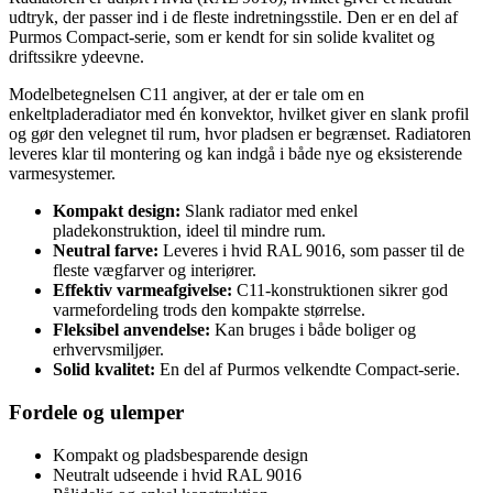
udtryk, der passer ind i de fleste indretningsstile. Den er en del af
Purmos Compact-serie, som er kendt for sin solide kvalitet og
driftssikre ydeevne.
Modelbetegnelsen C11 angiver, at der er tale om en
enkeltpladeradiator med én konvektor, hvilket giver en slank profil
og gør den velegnet til rum, hvor pladsen er begrænset. Radiatoren
leveres klar til montering og kan indgå i både nye og eksisterende
varmesystemer.
Kompakt design:
Slank radiator med enkel
pladekonstruktion, ideel til mindre rum.
Neutral farve:
Leveres i hvid RAL 9016, som passer til de
fleste vægfarver og interiører.
Effektiv varmeafgivelse:
C11-konstruktionen sikrer god
varmefordeling trods den kompakte størrelse.
Fleksibel anvendelse:
Kan bruges i både boliger og
erhvervsmiljøer.
Solid kvalitet:
En del af Purmos velkendte Compact-serie.
Fordele og ulemper
Kompakt og pladsbesparende design
Neutralt udseende i hvid RAL 9016