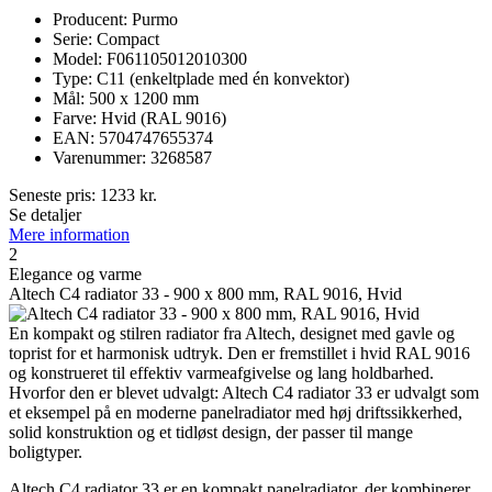
Producent: Purmo
Serie: Compact
Model: F061105012010300
Type: C11 (enkeltplade med én konvektor)
Mål: 500 x 1200 mm
Farve: Hvid (RAL 9016)
EAN: 5704747655374
Varenummer: 3268587
Seneste pris:
1233
kr.
Se detaljer
Mere information
2
Elegance og varme
Altech C4 radiator 33 - 900 x 800 mm, RAL 9016, Hvid
En kompakt og stilren radiator fra Altech, designet med gavle og
toprist for et harmonisk udtryk. Den er fremstillet i hvid RAL 9016
og konstrueret til effektiv varmeafgivelse og lang holdbarhed.
Hvorfor den er blevet udvalgt: Altech C4 radiator 33 er udvalgt som
et eksempel på en moderne panelradiator med høj driftssikkerhed,
solid konstruktion og et tidløst design, der passer til mange
boligtyper.
Altech C4 radiator 33 er en kompakt panelradiator, der kombinerer