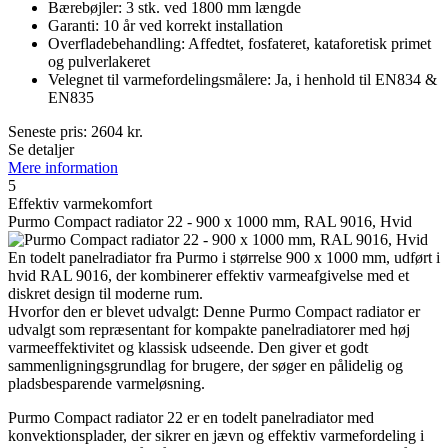
Bærebøjler: 3 stk. ved 1800 mm længde
Garanti: 10 år ved korrekt installation
Overfladebehandling: Affedtet, fosfateret, kataforetisk primet
og pulverlakeret
Velegnet til varmefordelingsmålere: Ja, i henhold til EN834 &
EN835
Seneste pris:
2604
kr.
Se detaljer
Mere information
5
Effektiv varmekomfort
Purmo Compact radiator 22 - 900 x 1000 mm, RAL 9016, Hvid
En todelt panelradiator fra Purmo i størrelse 900 x 1000 mm, udført i
hvid RAL 9016, der kombinerer effektiv varmeafgivelse med et
diskret design til moderne rum.
Hvorfor den er blevet udvalgt: Denne Purmo Compact radiator er
udvalgt som repræsentant for kompakte panelradiatorer med høj
varmeeffektivitet og klassisk udseende. Den giver et godt
sammenligningsgrundlag for brugere, der søger en pålidelig og
pladsbesparende varmeløsning.
Purmo Compact radiator 22 er en todelt panelradiator med
konvektionsplader, der sikrer en jævn og effektiv varmefordeling i