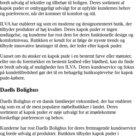
bredt udvalg af tekstiler og tilbehør til boligen. Deres sortiment af
kapok puder er omhyggeligt udvalgt for at opfylde kundernes behov
og præferencer, når det kommer til komfort og stil.
ILVA har etableret sig som en moderne og designorienteret butik, der
tilbyder produkter af høj kvalitet. Deres kapok puder er ingen
undtagelse, og kunderne har rost dem for deres funktionelle design og
komfortniveau. Butikken er kendt for at følge de nyeste trends og
tilbyde innovative løsninger til dem, der leder efter kapok puder.
Uanset om du ønsker en kapok pude i en bestemt farve eller mønster,
eller om du foretrækker en bestemt fasthed eller blødhed, kan du finde
et bredt udvalg af muligheder hos ILVA. Deres kundeservice og fokus
på kundetilfredshed gør det til en behagelig butiksoplevelse for kapok
pude-købere.
Daells Bolighus
Daells Bolighus er en dansk familieejet virksomhed, der har etableret
sig som en af de mest populære møbelbutikker i landet. Deres
sortiment af kapok puder er nøje udvalgt for at imødekomme
forskellige præferencer og behov.
Kunderne har rost Daells Bolighus for deres fremragende kundeservice
og brede udvalg af produkter. Butikken tilbyder kapok puder i