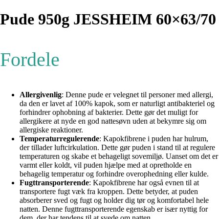
Pude 950g JESSHEIM 60×63/70
Fordele
Allergivenlig
: Denne pude er velegnet til personer med allergi,
da den er lavet af 100% kapok, som er naturligt antibakteriel og
forhindrer ophobning af bakterier. Dette gør det muligt for
allergikere at nyde en god nattesøvn uden at bekymre sig om
allergiske reaktioner.
Temperaturregulerende
: Kapokfibrene i puden har hulrum,
der tillader luftcirkulation. Dette gør puden i stand til at regulere
temperaturen og skabe et behageligt sovemiljø. Uanset om det er
varmt eller koldt, vil puden hjælpe med at opretholde en
behagelig temperatur og forhindre overophedning eller kulde.
Fugttransporterende
: Kapokfibrene har også evnen til at
transportere fugt væk fra kroppen. Dette betyder, at puden
absorberer sved og fugt og holder dig tør og komfortabel hele
natten. Denne fugttransporterende egenskab er især nyttig for
dem, der har tendens til at svede om natten.