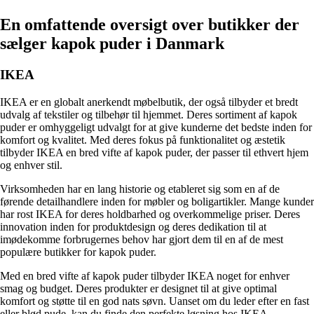
En omfattende oversigt over butikker der
sælger kapok puder i Danmark
IKEA
IKEA er en globalt anerkendt møbelbutik, der også tilbyder et bredt
udvalg af tekstiler og tilbehør til hjemmet. Deres sortiment af kapok
puder er omhyggeligt udvalgt for at give kunderne det bedste inden for
komfort og kvalitet. Med deres fokus på funktionalitet og æstetik
tilbyder IKEA en bred vifte af kapok puder, der passer til ethvert hjem
og enhver stil.
Virksomheden har en lang historie og etableret sig som en af de
førende detailhandlere inden for møbler og boligartikler. Mange kunder
har rost IKEA for deres holdbarhed og overkommelige priser. Deres
innovation inden for produktdesign og deres dedikation til at
imødekomme forbrugernes behov har gjort dem til en af de mest
populære butikker for kapok puder.
Med en bred vifte af kapok puder tilbyder IKEA noget for enhver
smag og budget. Deres produkter er designet til at give optimal
komfort og støtte til en god nats søvn. Uanset om du leder efter en fast
eller blød pude, kan du finde den perfekte løsning hos IKEA.