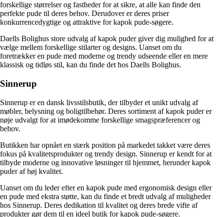
forskellige størrelser og fastheder for at sikre, at alle kan finde den
perfekte pude til deres behov. Derudover er deres priser
konkurrencedygtige og attraktive for kapok pude-søgere.
Daells Bolighus store udvalg af kapok puder giver dig mulighed for at
vælge mellem forskellige stilarter og designs. Uanset om du
foretrækker en pude med moderne og trendy udseende eller en mere
klassisk og tidløs stil, kan du finde det hos Daells Bolighus.
Sinnerup
Sinnerup er en dansk livsstilsbutik, der tilbyder et unikt udvalg af
møbler, belysning og boligtilbehør. Deres sortiment af kapok puder er
nøje udvalgt for at imødekomme forskellige smagspræferencer og
behov.
Butikken har opnået en stærk position på markedet takket være deres
fokus på kvalitetsprodukter og trendy design. Sinnerup er kendt for at
tilbyde moderne og innovative løsninger til hjemmet, herunder kapok
puder af høj kvalitet.
Uanset om du leder efter en kapok pude med ergonomisk design eller
en pude med ekstra støtte, kan du finde et bredt udvalg af muligheder
hos Sinnerup. Deres dedikation til kvalitet og deres brede vifte af
produkter gør dem til en ideel butik for kapok pude-søgere.