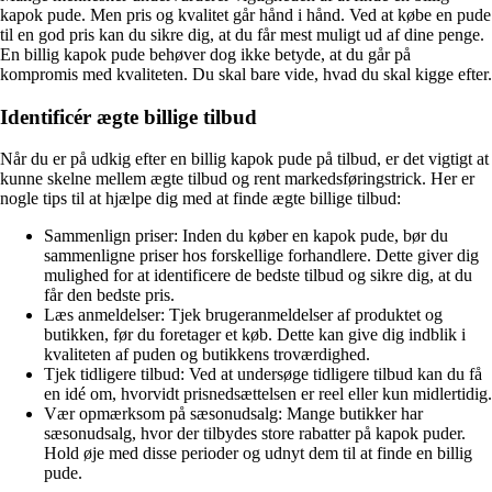
kapok pude. Men pris og kvalitet går hånd i hånd. Ved at købe en pude
til en god pris kan du sikre dig, at du får mest muligt ud af dine penge.
En billig kapok pude behøver dog ikke betyde, at du går på
kompromis med kvaliteten. Du skal bare vide, hvad du skal kigge efter.
Identificér ægte billige tilbud
Når du er på udkig efter en billig kapok pude på tilbud, er det vigtigt at
kunne skelne mellem ægte tilbud og rent markedsføringstrick. Her er
nogle tips til at hjælpe dig med at finde ægte billige tilbud:
Sammenlign priser: Inden du køber en kapok pude, bør du
sammenligne priser hos forskellige forhandlere. Dette giver dig
mulighed for at identificere de bedste tilbud og sikre dig, at du
får den bedste pris.
Læs anmeldelser: Tjek brugeranmeldelser af produktet og
butikken, før du foretager et køb. Dette kan give dig indblik i
kvaliteten af puden og butikkens troværdighed.
Tjek tidligere tilbud: Ved at undersøge tidligere tilbud kan du få
en idé om, hvorvidt prisnedsættelsen er reel eller kun midlertidig.
Vær opmærksom på sæsonudsalg: Mange butikker har
sæsonudsalg, hvor der tilbydes store rabatter på kapok puder.
Hold øje med disse perioder og udnyt dem til at finde en billig
pude.