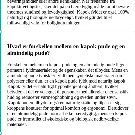
bevaringsmidler eller andre kemikalier. Når frøhårene fra
kapoktræet høstes, sker det på en bæredygtig måde for at bevare
træernes sundhed og levedygtighed. Kapok fyldet er også 100%
naturligt og biologisk nedbrydeligt, hvilket gør det til et
miljøvenligt valg for boligindretningen.
Hvad er forskellen mellem en kapok pude og en
almindelig pude?
Forskellen mellem en kapok pude og en almindelig pude ligger
primært i fyldmaterialet og de egenskaber, det tilbyder. Mens en
almindelig pude typisk er fyldt med syntetiske materialer som
polyester eller dun, er en kapok pude fyldt med naturlig kapok.
Kapok fyldet er naturligt hypoallergent og åndbart, hvilket
betyder, at det er velegnet til personer med allergier eller sensitiv
hud og reducerer varmeophobning og sveden under søvn.
Kapok puden tilbyder også en naturlig støtte og tilpasser sig
kroppens konturer for optimal komfort og ergonomi. Derudover
er en almindelig pude normalt ikke bæredygtig, mens en kapok
pude er fremstillet af økologiske og biologisk nedbrydelige
materialer.