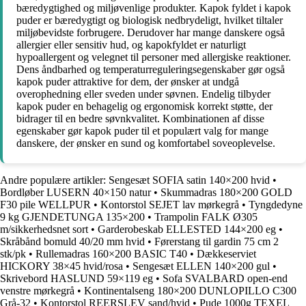
bæredygtighed og miljøvenlige produkter. Kapok fyldet i kapok
puder er bæredygtigt og biologisk nedbrydeligt, hvilket tiltaler
miljøbevidste forbrugere. Derudover har mange danskere også
allergier eller sensitiv hud, og kapokfyldet er naturligt
hypoallergent og velegnet til personer med allergiske reaktioner.
Dens åndbarhed og temperaturreguleringsegenskaber gør også
kapok puder attraktive for dem, der ønsker at undgå
overophedning eller sveden under søvnen. Endelig tilbyder
kapok puder en behagelig og ergonomisk korrekt støtte, der
bidrager til en bedre søvnkvalitet. Kombinationen af disse
egenskaber gør kapok puder til et populært valg for mange
danskere, der ønsker en sund og komfortabel soveoplevelse.
Andre populære artikler:
Sengesæt SOFIA satin 140×200 hvid
•
Bordløber LUSERN 40×150 natur
•
Skummadras 180×200 GOLD
F30 pile WELLPUR
•
Kontorstol SEJET lav mørkegrå
•
Tyngdedyne
9 kg GJENDETUNGA 135×200
•
Trampolin FALK Ø305
m/sikkerhedsnet sort
•
Garderobeskab ELLESTED 144×200 eg
•
Skråbånd bomuld 40/20 mm hvid
•
Førerstang til gardin 75 cm 2
stk/pk
•
Rullemadras 160×200 BASIC T40
•
Dækkeserviet
HICKORY 38×45 hvid/rosa
•
Sengesæt ELLEN 140×200 gul
•
Skrivebord HASLUND 59×119 eg
•
Sofa SVALBARD open-end
venstre mørkegrå
•
Kontinentalseng 180×200 DUNLOPILLO C300
Grå-32
•
Kontorstol REERSLEV sand/hvid
•
Pude 1000g TEXEL