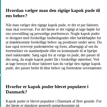
Hvordan vælger man den rigtige kapok pude til
ens behov?
Når man vælger den rigtige kapok pude, er der et par faktorer,
man skal overveje. For det første er det vigtigt at tage højde for
ens sovestilling og personlige præferencer. Nogle kapok puder
er designet med forskellige fasthedsgrader eller hældehøjder for
at imødekomme forskellige behov og positioner under søvn. Du
kan også overveje pudestørrelse og form, afhængigt af om du
foretrækker en standardpude eller en konturpude til at hjælpe
med nakkestøtte. Sørg også for at vælge en pude, der passer til
din seng, da nogle kapok puder fås i forskellige størrelser. Ved
at tage hensyn til disse faktorer kan du vælge den rigtige kapok
pude, der passer bedst til dine behov og foretrukne sovemønster.
Hvorfor er kapok puder blevet populære i
Danmark?
Kapok puder er blevet populære i Danmark af flere grunde. For
det første er danskere generelt opmærksomme på