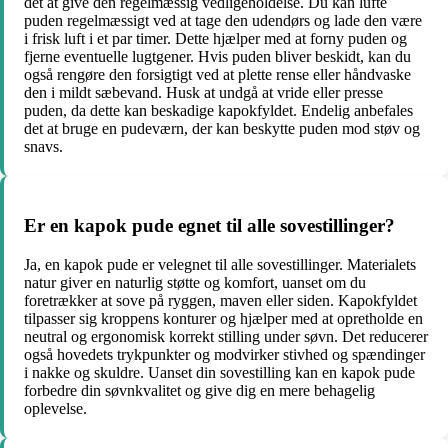
det at give den regelmæssig vedligeholdelse. Du kan lufte
puden regelmæssigt ved at tage den udendørs og lade den være
i frisk luft i et par timer. Dette hjælper med at forny puden og
fjerne eventuelle lugtgener. Hvis puden bliver beskidt, kan du
også rengøre den forsigtigt ved at plette rense eller håndvaske
den i mildt sæbevand. Husk at undgå at vride eller presse
puden, da dette kan beskadige kapokfyldet. Endelig anbefales
det at bruge en pudeværn, der kan beskytte puden mod støv og
snavs.
Er en kapok pude egnet til alle sovestillinger?
Ja, en kapok pude er velegnet til alle sovestillinger. Materialets
natur giver en naturlig støtte og komfort, uanset om du
foretrækker at sove på ryggen, maven eller siden. Kapokfyldet
tilpasser sig kroppens konturer og hjælper med at opretholde en
neutral og ergonomisk korrekt stilling under søvn. Det reducerer
også hovedets trykpunkter og modvirker stivhed og spændinger
i nakke og skuldre. Uanset din sovestilling kan en kapok pude
forbedre din søvnkvalitet og give dig en mere behagelig
oplevelse.