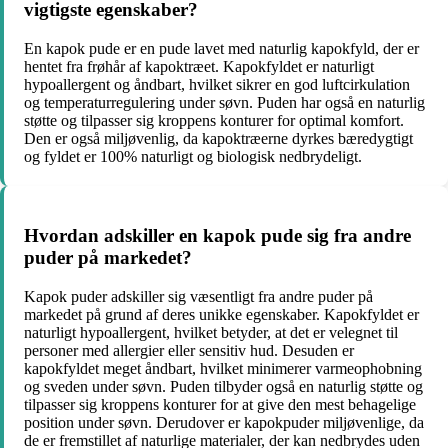
vigtigste egenskaber?
En kapok pude er en pude lavet med naturlig kapokfyld, der er
hentet fra frøhår af kapoktræet. Kapokfyldet er naturligt
hypoallergent og åndbart, hvilket sikrer en god luftcirkulation
og temperaturregulering under søvn. Puden har også en naturlig
støtte og tilpasser sig kroppens konturer for optimal komfort.
Den er også miljøvenlig, da kapoktræerne dyrkes bæredygtigt
og fyldet er 100% naturligt og biologisk nedbrydeligt.
Hvordan adskiller en kapok pude sig fra andre
puder på markedet?
Kapok puder adskiller sig væsentligt fra andre puder på
markedet på grund af deres unikke egenskaber. Kapokfyldet er
naturligt hypoallergent, hvilket betyder, at det er velegnet til
personer med allergier eller sensitiv hud. Desuden er
kapokfyldet meget åndbart, hvilket minimerer varmeophobning
og sveden under søvn. Puden tilbyder også en naturlig støtte og
tilpasser sig kroppens konturer for at give den mest behagelige
position under søvn. Derudover er kapokpuder miljøvenlige, da
de er fremstillet af naturlige materialer, der kan nedbrydes uden