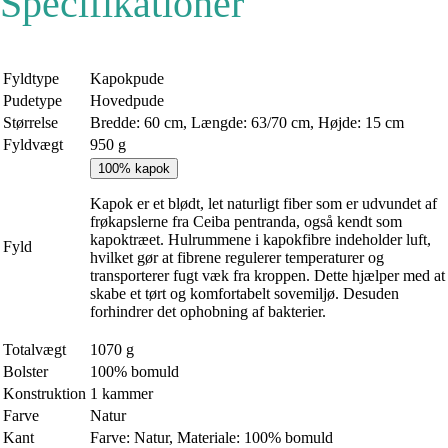
Specifikationer
Fyldtype
Kapokpude
Pudetype
Hovedpude
Størrelse
Bredde: 60 cm, Længde: 63/70 cm, Højde: 15 cm
Fyldvægt
950 g
100% kapok
Kapok er et blødt, let naturligt fiber som er udvundet af
frøkapslerne fra Ceiba pentranda, også kendt som
kapoktræet. Hulrummene i kapokfibre indeholder luft,
Fyld
hvilket gør at fibrene regulerer temperaturer og
transporterer fugt væk fra kroppen. Dette hjælper med at
skabe et tørt og komfortabelt sovemiljø. Desuden
forhindrer det ophobning af bakterier.
Totalvægt
1070 g
Bolster
100% bomuld
Konstruktion
1 kammer
Farve
Natur
Kant
Farve: Natur, Materiale: 100% bomuld