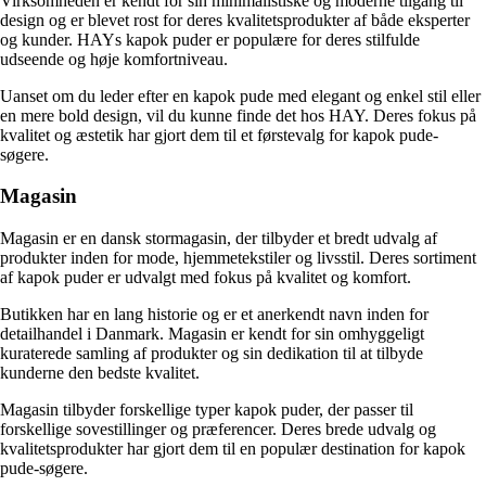
Virksomheden er kendt for sin minimalistiske og moderne tilgang til
design og er blevet rost for deres kvalitetsprodukter af både eksperter
og kunder. HAYs kapok puder er populære for deres stilfulde
udseende og høje komfortniveau.
Uanset om du leder efter en kapok pude med elegant og enkel stil eller
en mere bold design, vil du kunne finde det hos HAY. Deres fokus på
kvalitet og æstetik har gjort dem til et førstevalg for kapok pude-
søgere.
Magasin
Magasin er en dansk stormagasin, der tilbyder et bredt udvalg af
produkter inden for mode, hjemmetekstiler og livsstil. Deres sortiment
af kapok puder er udvalgt med fokus på kvalitet og komfort.
Butikken har en lang historie og er et anerkendt navn inden for
detailhandel i Danmark. Magasin er kendt for sin omhyggeligt
kuraterede samling af produkter og sin dedikation til at tilbyde
kunderne den bedste kvalitet.
Magasin tilbyder forskellige typer kapok puder, der passer til
forskellige sovestillinger og præferencer. Deres brede udvalg og
kvalitetsprodukter har gjort dem til en populær destination for kapok
pude-søgere.