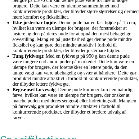
længde på 63/70 cm kan denne pude være for lille til nogle
brugere. Dette kan være en ulempe sammenlignet med
konkurrerende produkter, der tilbyder større størrelser og dermed
mere komfort og fleksibilitet.
Ikke justerbar højde
: Denne pude har en fast højde på 15 cm,
hvilket kan være en ulempe for brugere, der foretrækker at
justere højden på deres pude for at opnå den mest behagelige
sovestilling. Manglen på justerbarhed gør denne pude mindre
fleksibel og kan gøre den mindre attraktiv i forhold til
konkurrerende produkter, der tilbyder justerbare højder.
Tung fyldvægt
: Med en fyldvægt på 950 g kan denne pude
være tungere end andre puder på markedet. Dette kan være en
ulempe for brugere, der foretrækker en lettere pude, da den
tunge vægt kan være ubehagelig og svær at håndtere. Dette gør
produktet mindre attraktivt i forhold til konkurrerende produkter,
der tilbyder lettere fyldvægte.
Begrænset farvevalg
: Denne pude kommer kun i en naturlig
farve, hvilket kan være en ulempe for brugere, der ønsker at
matche puden med deres sengetøj eller indretningsstil. Manglen
på farvevalg gør produktet mindre attraktivt i forhold til
konkurrerende produkter, der tilbyder et bredere udvalg af
farver.