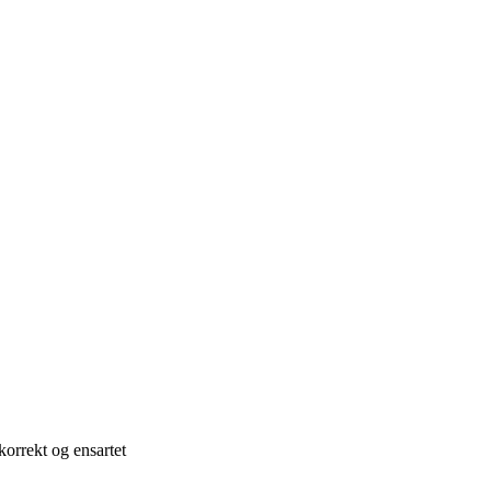
e
orrekt og ensartet