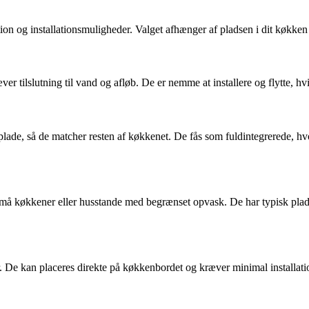
ktion og installationsmuligheder. Valget afhænger af pladsen i dit køkke
r tilslutning til vand og afløb. De er nemme at installere og flytte, hvil
lade, så de matcher resten af køkkenet. De fås som fuldintegrerede, hvor
må køkkener eller husstande med begrænset opvask. De har typisk plads
De kan placeres direkte på køkkenbordet og kræver minimal installation