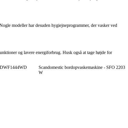
g. Nogle modeller har desuden hygiejneprogrammer, der vasker ved
nktioner og lavere energiforbrug. Husk også at tage højde for
e - DWF1444WD
Scandomestic bordopvaskemaskine - SFO 2203
W