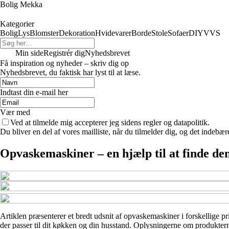
Bolig Mekka
Kategorier
Bolig
Lys
Blomster
Dekoration
Hvidevarer
Borde
Stole
Sofaer
DIY
VVS
Min side
Registrér dig
Nyhedsbrevet
Få inspiration og nyheder – skriv dig op
Nyhedsbrevet, du faktisk har lyst til at læse.
Indtast din e-mail her
Vær med
Ved at tilmelde mig accepterer jeg sidens regler og datapolitik.
Du bliver en del af vores mailliste, når du tilmelder dig, og det indebæ
Opvaskemaskiner – en hjælp til at finde den
Artiklen præsenterer et bredt udsnit af opvaskemaskiner i forskellige pr
der passer til dit køkken og din husstand. Oplysningerne om produkterne 