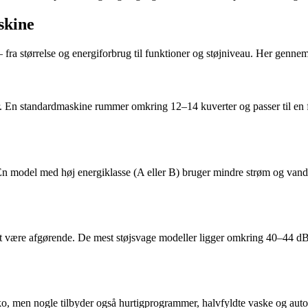
skine
– fra størrelse og energiforbrug til funktioner og støjniveau. Her gennem
rter. En standardmaskine rummer omkring 12–14 kuverter og passer til e
En model med høj energiklasse (A eller B) bruger mindre strøm og vand,
være afgørende. De mest støjsvage modeller ligger omkring 40–44 dB, hvi
ko, men nogle tilbyder også hurtigprogrammer, halvfyldte vaske og au