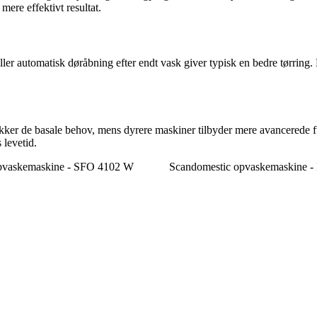
ere effektivt resultat.
ller automatisk døråbning efter endt vask giver typisk en bedre tørrin
kker de basale behov, mens dyrere maskiner tilbyder mere avancerede fu
 levetid.
pvaskemaskine - SFO 4102 W
Scandomestic opvaskemaskin