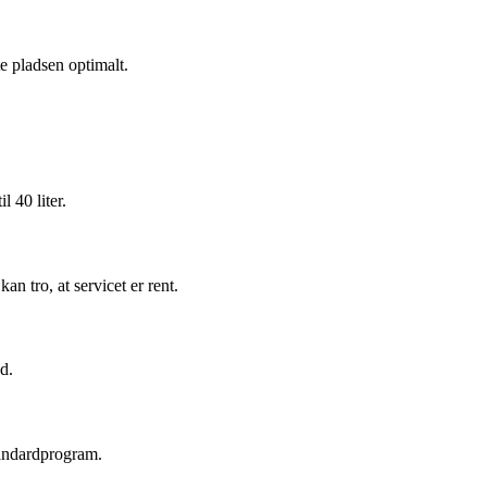
e pladsen optimalt.
 40 liter.
n tro, at servicet er rent.
d.
standardprogram.