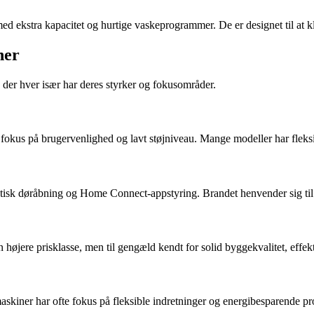
med ekstra kapacitet og hurtige vaskeprogrammer. De er designet til at k
ner
der hver især har deres styrker og fokusområder.
fokus på brugervenlighed og lavt støjniveau. Mange modeller har fleksi
isk døråbning og Home Connect-appstyring. Brandet henvender sig til d
 højere prisklasse, men til gengæld kendt for solid byggekvalitet, effek
skiner har ofte fokus på fleksible indretninger og energibesparende pr