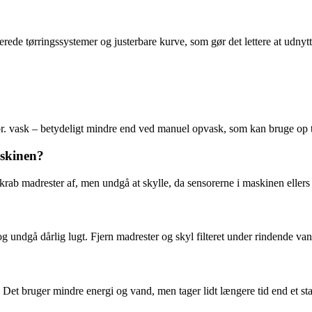
e tørringssystemer og justerbare kurve, som gør det lettere at udnytt
 vask – betydeligt mindre end ved manuel opvask, som kan bruge op til
askinen?
rab madrester af, men undgå at skylle, da sensorerne i maskinen ellers ka
g undgå dårlig lugt. Fjern madrester og skyl filteret under rindende van
sk. Det bruger mindre energi og vand, men tager lidt længere tid end et 