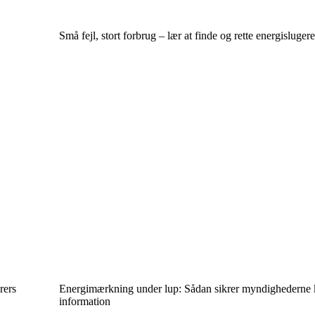
Små fejl, stort forbrug – lær at finde og rette energisluger
rers
Energimærkning under lup: Sådan sikrer myndighederne k
information