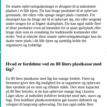
De smarte opbevaringsløsninger er designet til at maksimere
pladsen i et lille hjem. Du kan bruge produktet til at opbevare
genstande, der ellers ville optage meget plads i rummet. For
eksempel kan du bruge det til at opbevare tøj, sko eller sengetøj
under sengen for at frigøre skabsplads. Du kan også stable flere
af disse produkter oven på hinanden for at spare gulvplads eller
bruge dem som en erstatning for traditionelle kommoder eller
reoler. Ved at udnytte disse smarte opbevaringsløsninger kan du
skabe mere plads i dit lille hjem og samtidig holde det
organiseret og ryddeligt.
Hvad er fordelene ved en 80 liters plastkasse med
låg?
En 80 liters plastkasse med låg har mange fordele. Først og
fremmest giver den dig mulighed for at organisere og opbevare
dine ejendele på en nem og effektiv måde. Den store kapacitet
på 80 liter betyder, at du kan opbevare mange ting i kassen.
Låget sikrer, at indholdet forbliver beskyttet mod støv, snavs og
fugt. Den holdbare plastkonstruktion gør kassen slidstærk og
velegnet til langvarig opbevaring. Du kan også stable flere