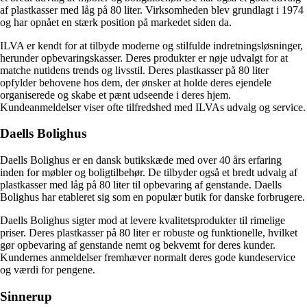
af plastkasser med låg på 80 liter. Virksomheden blev grundlagt i 1974
og har opnået en stærk position på markedet siden da.
ILVA er kendt for at tilbyde moderne og stilfulde indretningsløsninger,
herunder opbevaringskasser. Deres produkter er nøje udvalgt for at
matche nutidens trends og livsstil. Deres plastkasser på 80 liter
opfylder behovene hos dem, der ønsker at holde deres ejendele
organiserede og skabe et pænt udseende i deres hjem.
Kundeanmeldelser viser ofte tilfredshed med ILVAs udvalg og service.
Daells Bolighus
Daells Bolighus er en dansk butikskæde med over 40 års erfaring
inden for møbler og boligtilbehør. De tilbyder også et bredt udvalg af
plastkasser med låg på 80 liter til opbevaring af genstande. Daells
Bolighus har etableret sig som en populær butik for danske forbrugere.
Daells Bolighus sigter mod at levere kvalitetsprodukter til rimelige
priser. Deres plastkasser på 80 liter er robuste og funktionelle, hvilket
gør opbevaring af genstande nemt og bekvemt for deres kunder.
Kundernes anmeldelser fremhæver normalt deres gode kundeservice
og værdi for pengene.
Sinnerup