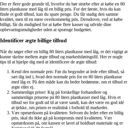
Der er flere gode grunde til, hvorfor du bør stræbe efter at købe en 80
liters plastkasse med låg til en billig pris. For det første, hvis du kan
finde et godt tilbud, kan du spare penge. Du får stadig den samme
kvalitet, men til en mere overkommelig pris. Derudover, ved at købe
billigt, får du mulighed for at købe flere kasser og udvide dine
opbevaringsmuligheder uden at sprænge budgettet.
Identificer ægte billige tilbud
Når du søger efter en billig 80 liters plastkasse med låg, er det vigtigt at
kunne skelne mellem ægte tilbud og markedsføringsfif. Her er nogle
tips til at hjælpe dig med at identificere de ægte tilbud:
Kend den normale pris: Før du begynder at lede efter tilbud, så
sæt dig ind i, hvad den normale pris for en 80 liters plastkasse
med låg er. På den måde kan du bedre bedømme, om et tilbud er
ægte eller ej.
Sammenlign priser: Kig på forskellige forhandlere og
sammenlign priserne på 80 liters plastkasser med låg. Hvis et
tilbud ser for godt ud til at være sandt, kan det være en god idé
at tjekke, om prisen er realistisk i forhold til markedet.
Vær opmærksom på kvaliteten: Selvom du leder efter en billig
pris, skal du ikke gå på kompromis med kvaliteten. Vær
opmærksom på, om kassen er lavet af holdbart materiale og er