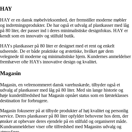
HAY
HAY er en dansk møbelvirksomhed, der fremstiller moderne møbler
og indretningsprodukter. De har også et udvalg af plastkasser med låg
på 80 liter, der passer ind i deres minimalistiske designfokus. HAY er
kendt som en innovativ og stilfuld butik.
HAYs plastkasser på 80 liter er designet med et rent og enkelt
udseende. De er både praktiske og æstetiske, hvilket gør dem
velegnede til moderne og minimalistiske hjem. Kundernes anmeldelser
fremhæver ofte HAYs innovative design og kvalitet.
Magasin
Magasin, en velrenommeret dansk varehuskæde, tilbyder også et
udvalg af plastkasser med låg på 80 liter. Med sin lange historie og
høje kundetilfredshed har Magasin opnået status som en førsteklasses
destination for forbrugere.
Magasin fokuserer på at tilbyde produkter af høj kvalitet og personlig
service. Deres plastkasser på 80 liter opfylder behovene hos dem, der
ønsker at opbevare deres ejendele på en stilfuld og organiseret måde.
Kundeanmeldelser viser ofte tilfredshed med Magasins udvalg og
atmosfære.