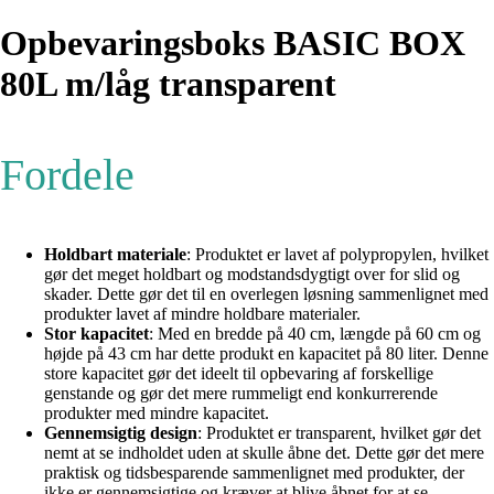
Opbevaringsboks BASIC BOX
80L m/låg transparent
Fordele
Holdbart materiale
: Produktet er lavet af polypropylen, hvilket
gør det meget holdbart og modstandsdygtigt over for slid og
skader. Dette gør det til en overlegen løsning sammenlignet med
produkter lavet af mindre holdbare materialer.
Stor kapacitet
: Med en bredde på 40 cm, længde på 60 cm og
højde på 43 cm har dette produkt en kapacitet på 80 liter. Denne
store kapacitet gør det ideelt til opbevaring af forskellige
genstande og gør det mere rummeligt end konkurrerende
produkter med mindre kapacitet.
Gennemsigtig design
: Produktet er transparent, hvilket gør det
nemt at se indholdet uden at skulle åbne det. Dette gør det mere
praktisk og tidsbesparende sammenlignet med produkter, der
ikke er gennemsigtige og kræver at blive åbnet for at se