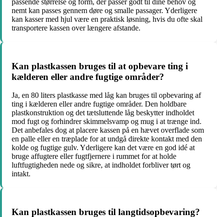
passende størrelse og form, der passer godt til dine behov og
nemt kan passes gennem døre og smalle passager. Yderligere
kan kasser med hjul være en praktisk løsning, hvis du ofte skal
transportere kassen over længere afstande.
Kan plastkassen bruges til at opbevare ting i
kælderen eller andre fugtige områder?
Ja, en 80 liters plastkasse med låg kan bruges til opbevaring af
ting i kælderen eller andre fugtige områder. Den holdbare
plastkonstruktion og det tætsluttende låg beskytter indholdet
mod fugt og forhindrer skimmelsvamp og mug i at trænge ind.
Det anbefales dog at placere kassen på en hævet overflade som
en palle eller en træplade for at undgå direkte kontakt med den
kolde og fugtige gulv. Yderligere kan det være en god idé at
bruge affugtere eller fugtfjernere i rummet for at holde
luftfugtigheden nede og sikre, at indholdet forbliver tørt og
intakt.
Kan plastkassen bruges til langtidsopbevaring?