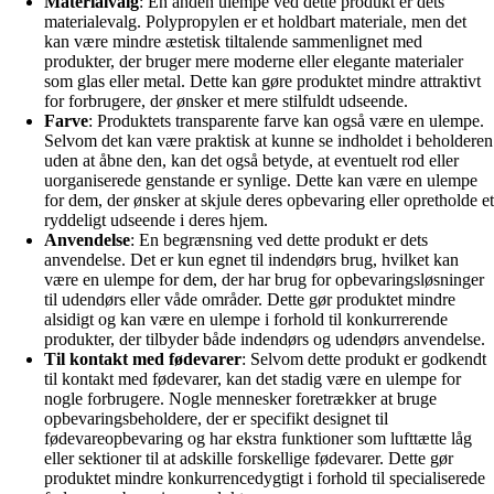
Materialvalg
: En anden ulempe ved dette produkt er dets
materialevalg. Polypropylen er et holdbart materiale, men det
kan være mindre æstetisk tiltalende sammenlignet med
produkter, der bruger mere moderne eller elegante materialer
som glas eller metal. Dette kan gøre produktet mindre attraktivt
for forbrugere, der ønsker et mere stilfuldt udseende.
Farve
: Produktets transparente farve kan også være en ulempe.
Selvom det kan være praktisk at kunne se indholdet i beholderen
uden at åbne den, kan det også betyde, at eventuelt rod eller
uorganiserede genstande er synlige. Dette kan være en ulempe
for dem, der ønsker at skjule deres opbevaring eller opretholde et
ryddeligt udseende i deres hjem.
Anvendelse
: En begrænsning ved dette produkt er dets
anvendelse. Det er kun egnet til indendørs brug, hvilket kan
være en ulempe for dem, der har brug for opbevaringsløsninger
til udendørs eller våde områder. Dette gør produktet mindre
alsidigt og kan være en ulempe i forhold til konkurrerende
produkter, der tilbyder både indendørs og udendørs anvendelse.
Til kontakt med fødevarer
: Selvom dette produkt er godkendt
til kontakt med fødevarer, kan det stadig være en ulempe for
nogle forbrugere. Nogle mennesker foretrækker at bruge
opbevaringsbeholdere, der er specifikt designet til
fødevareopbevaring og har ekstra funktioner som lufttætte låg
eller sektioner til at adskille forskellige fødevarer. Dette gør
produktet mindre konkurrencedygtigt i forhold til specialiserede