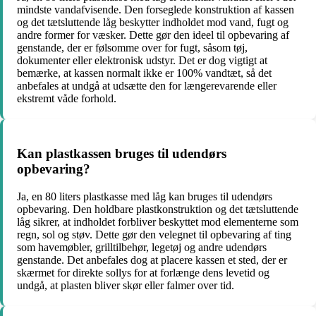
mindste vandafvisende. Den forseglede konstruktion af kassen
og det tætsluttende låg beskytter indholdet mod vand, fugt og
andre former for væsker. Dette gør den ideel til opbevaring af
genstande, der er følsomme over for fugt, såsom tøj,
dokumenter eller elektronisk udstyr. Det er dog vigtigt at
bemærke, at kassen normalt ikke er 100% vandtæt, så det
anbefales at undgå at udsætte den for længerevarende eller
ekstremt våde forhold.
Kan plastkassen bruges til udendørs
opbevaring?
Ja, en 80 liters plastkasse med låg kan bruges til udendørs
opbevaring. Den holdbare plastkonstruktion og det tætsluttende
låg sikrer, at indholdet forbliver beskyttet mod elementerne som
regn, sol og støv. Dette gør den velegnet til opbevaring af ting
som havemøbler, grilltilbehør, legetøj og andre udendørs
genstande. Det anbefales dog at placere kassen et sted, der er
skærmet for direkte sollys for at forlænge dens levetid og
undgå, at plasten bliver skør eller falmer over tid.