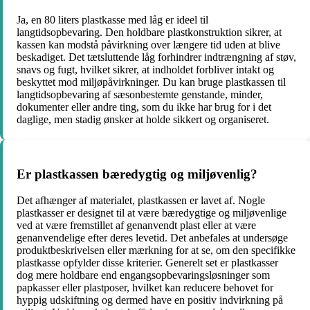
Ja, en 80 liters plastkasse med låg er ideel til
langtidsopbevaring. Den holdbare plastkonstruktion sikrer, at
kassen kan modstå påvirkning over længere tid uden at blive
beskadiget. Det tætsluttende låg forhindrer indtrængning af støv,
snavs og fugt, hvilket sikrer, at indholdet forbliver intakt og
beskyttet mod miljøpåvirkninger. Du kan bruge plastkassen til
langtidsopbevaring af sæsonbestemte genstande, minder,
dokumenter eller andre ting, som du ikke har brug for i det
daglige, men stadig ønsker at holde sikkert og organiseret.
Er plastkassen bæredygtig og miljøvenlig?
Det afhænger af materialet, plastkassen er lavet af. Nogle
plastkasser er designet til at være bæredygtige og miljøvenlige
ved at være fremstillet af genanvendt plast eller at være
genanvendelige efter deres levetid. Det anbefales at undersøge
produktbeskrivelsen eller mærkning for at se, om den specifikke
plastkasse opfylder disse kriterier. Generelt set er plastkasser
dog mere holdbare end engangsopbevaringsløsninger som
papkasser eller plastposer, hvilket kan reducere behovet for
hyppig udskiftning og dermed have en positiv indvirkning på