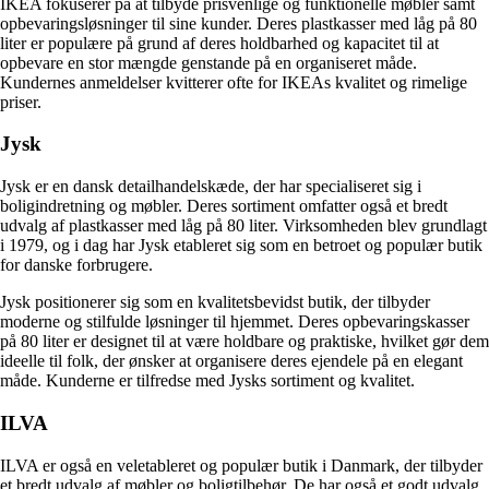
IKEA fokuserer på at tilbyde prisvenlige og funktionelle møbler samt
opbevaringsløsninger til sine kunder. Deres plastkasser med låg på 80
liter er populære på grund af deres holdbarhed og kapacitet til at
opbevare en stor mængde genstande på en organiseret måde.
Kundernes anmeldelser kvitterer ofte for IKEAs kvalitet og rimelige
priser.
Jysk
Jysk er en dansk detailhandelskæde, der har specialiseret sig i
boligindretning og møbler. Deres sortiment omfatter også et bredt
udvalg af plastkasser med låg på 80 liter. Virksomheden blev grundlagt
i 1979, og i dag har Jysk etableret sig som en betroet og populær butik
for danske forbrugere.
Jysk positionerer sig som en kvalitetsbevidst butik, der tilbyder
moderne og stilfulde løsninger til hjemmet. Deres opbevaringskasser
på 80 liter er designet til at være holdbare og praktiske, hvilket gør dem
ideelle til folk, der ønsker at organisere deres ejendele på en elegant
måde. Kunderne er tilfredse med Jysks sortiment og kvalitet.
ILVA
ILVA er også en veletableret og populær butik i Danmark, der tilbyder
et bredt udvalg af møbler og boligtilbehør. De har også et godt udvalg