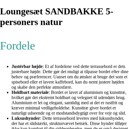
Loungesæt SANDBAKKE 5-
personers natur
Fordele
Justérbar højde
: Et af fordelene ved dette terrassebord er dets
justerbare højde. Dette gør det muligt at tilpasse bordet efter dine
behov og præferencer. Uanset om du ønsker at bruge det som et
spisebord eller et lavere kaffebord, kan du nemt justere højden
og skabe den perfekte atmosfære.
Holdbart materiale
: Bordet er lavet af aluminium og kunsttræ,
hvilket gør det ekstremt holdbart og velegnet til udendørs brug.
Aluminium er let og elegant, samtidig med at det er rustfrit og
kræver minimal vedligeholdelse. Kunsttræ giver bordet et
naturligt udseende og er modstandsdygtigt over for vejr og slid.
Luksushynder
: Dette terrassebord leveres med luksushynder,
der har et slidstærkt, strukturvævet betræk. Disse hynder tilføjer
ikke kun komfort til din siddeoplevelse, men de er også designet