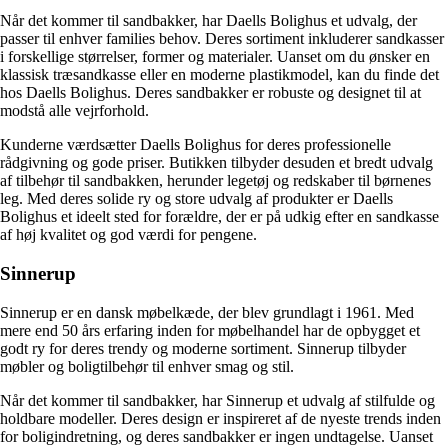
Når det kommer til sandbakker, har Daells Bolighus et udvalg, der
passer til enhver families behov. Deres sortiment inkluderer sandkasser
i forskellige størrelser, former og materialer. Uanset om du ønsker en
klassisk træsandkasse eller en moderne plastikmodel, kan du finde det
hos Daells Bolighus. Deres sandbakker er robuste og designet til at
modstå alle vejrforhold.
Kunderne værdsætter Daells Bolighus for deres professionelle
rådgivning og gode priser. Butikken tilbyder desuden et bredt udvalg
af tilbehør til sandbakken, herunder legetøj og redskaber til børnenes
leg. Med deres solide ry og store udvalg af produkter er Daells
Bolighus et ideelt sted for forældre, der er på udkig efter en sandkasse
af høj kvalitet og god værdi for pengene.
Sinnerup
Sinnerup er en dansk møbelkæde, der blev grundlagt i 1961. Med
mere end 50 års erfaring inden for møbelhandel har de opbygget et
godt ry for deres trendy og moderne sortiment. Sinnerup tilbyder
møbler og boligtilbehør til enhver smag og stil.
Når det kommer til sandbakker, har Sinnerup et udvalg af stilfulde og
holdbare modeller. Deres design er inspireret af de nyeste trends inden
for boligindretning, og deres sandbakker er ingen undtagelse. Uanset