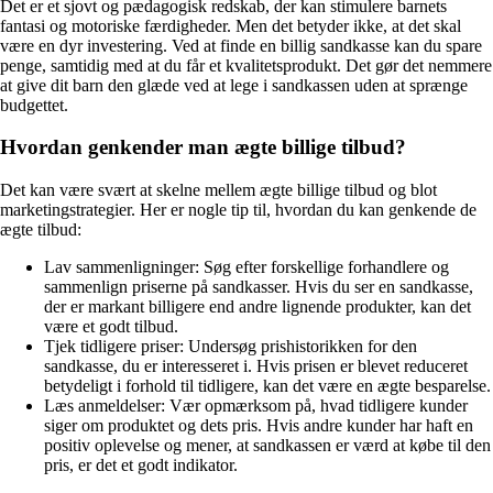
Det er et sjovt og pædagogisk redskab, der kan stimulere barnets
fantasi og motoriske færdigheder. Men det betyder ikke, at det skal
være en dyr investering. Ved at finde en billig sandkasse kan du spare
penge, samtidig med at du får et kvalitetsprodukt. Det gør det nemmere
at give dit barn den glæde ved at lege i sandkassen uden at sprænge
budgettet.
Hvordan genkender man ægte billige tilbud?
Det kan være svært at skelne mellem ægte billige tilbud og blot
marketingstrategier. Her er nogle tip til, hvordan du kan genkende de
ægte tilbud:
Lav sammenligninger: Søg efter forskellige forhandlere og
sammenlign priserne på sandkasser. Hvis du ser en sandkasse,
der er markant billigere end andre lignende produkter, kan det
være et godt tilbud.
Tjek tidligere priser: Undersøg prishistorikken for den
sandkasse, du er interesseret i. Hvis prisen er blevet reduceret
betydeligt i forhold til tidligere, kan det være en ægte besparelse.
Læs anmeldelser: Vær opmærksom på, hvad tidligere kunder
siger om produktet og dets pris. Hvis andre kunder har haft en
positiv oplevelse og mener, at sandkassen er værd at købe til den
pris, er det et godt indikator.