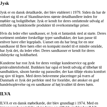
Jysk
Jysk er en dansk detailkæde, der blev etableret i 1979. Siden da har de
vokset sig til en af Skandinaviens største detailhandlere inden for
møbler og boligtilbehør. Jysk er kendt for deres omfattende udvalg af
stilfulde og funktionelle produkter til overkommelige priser.
Hvis du leder efter sandkasser, er Jysk et fantastisk sted at starte. Deres
sortiment omfatter forskellige typer sandbakker, der kan passe til
enhver have eller legeplads. Uanset om du har brug for en stor
sandkasse til flere børn eller en kompakt model til et mindre område,
har Jysk det, du leder efter. Deres sandkasser er kendt for deres
slidstyrke og holdbarhed.
Kunderne har rost Jysk for deres venlige kundeservice og gode
priskvalitetsforhold. Butikken har også et bredt udvalg af tilbehør til
sandbakken, såsom bænke og parasoller, der kan tilføje ekstra komfort
og sjov til legen. Med deres bekvemme placeringer på tværs af
Danmark er Jysk det perfekte sted for forældre, der ønsker en god
handelsoplevelse og en sandkasse af høj kvalitet til deres børn.
ILVA
ILVA er en dansk møbelkæde, der blev grundlagt i 1974. Med en