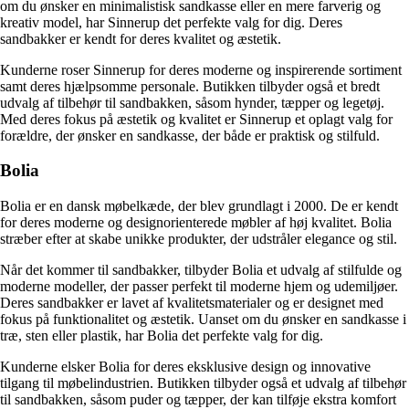
om du ønsker en minimalistisk sandkasse eller en mere farverig og
kreativ model, har Sinnerup det perfekte valg for dig. Deres
sandbakker er kendt for deres kvalitet og æstetik.
Kunderne roser Sinnerup for deres moderne og inspirerende sortiment
samt deres hjælpsomme personale. Butikken tilbyder også et bredt
udvalg af tilbehør til sandbakken, såsom hynder, tæpper og legetøj.
Med deres fokus på æstetik og kvalitet er Sinnerup et oplagt valg for
forældre, der ønsker en sandkasse, der både er praktisk og stilfuld.
Bolia
Bolia er en dansk møbelkæde, der blev grundlagt i 2000. De er kendt
for deres moderne og designorienterede møbler af høj kvalitet. Bolia
stræber efter at skabe unikke produkter, der udstråler elegance og stil.
Når det kommer til sandbakker, tilbyder Bolia et udvalg af stilfulde og
moderne modeller, der passer perfekt til moderne hjem og udemiljøer.
Deres sandbakker er lavet af kvalitetsmaterialer og er designet med
fokus på funktionalitet og æstetik. Uanset om du ønsker en sandkasse i
træ, sten eller plastik, har Bolia det perfekte valg for dig.
Kunderne elsker Bolia for deres eksklusive design og innovative
tilgang til møbelindustrien. Butikken tilbyder også et udvalg af tilbehør
til sandbakken, såsom puder og tæpper, der kan tilføje ekstra komfort