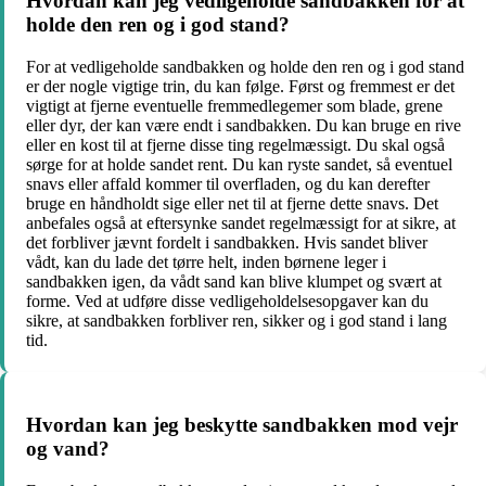
Hvordan kan jeg vedligeholde sandbakken for at
holde den ren og i god stand?
For at vedligeholde sandbakken og holde den ren og i god stand
er der nogle vigtige trin, du kan følge. Først og fremmest er det
vigtigt at fjerne eventuelle fremmedlegemer som blade, grene
eller dyr, der kan være endt i sandbakken. Du kan bruge en rive
eller en kost til at fjerne disse ting regelmæssigt. Du skal også
sørge for at holde sandet rent. Du kan ryste sandet, så eventuel
snavs eller affald kommer til overfladen, og du kan derefter
bruge en håndholdt sige eller net til at fjerne dette snavs. Det
anbefales også at eftersynke sandet regelmæssigt for at sikre, at
det forbliver jævnt fordelt i sandbakken. Hvis sandet bliver
vådt, kan du lade det tørre helt, inden børnene leger i
sandbakken igen, da vådt sand kan blive klumpet og svært at
forme. Ved at udføre disse vedligeholdelsesopgaver kan du
sikre, at sandbakken forbliver ren, sikker og i god stand i lang
tid.
Hvordan kan jeg beskytte sandbakken mod vejr
og vand?