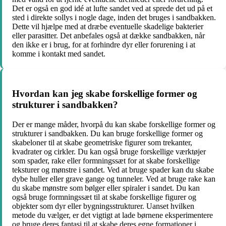
Det er også en god idé at lufte sandet ved at sprede det ud på et
sted i direkte sollys i nogle dage, inden det bruges i sandbakken.
Dette vil hjælpe med at dræbe eventuelle skadelige bakterier
eller parasitter. Det anbefales også at dække sandbakken, når
den ikke er i brug, for at forhindre dyr eller forurening i at
komme i kontakt med sandet.
Hvordan kan jeg skabe forskellige former og
strukturer i sandbakken?
Der er mange måder, hvorpå du kan skabe forskellige former og
strukturer i sandbakken. Du kan bruge forskellige former og
skabeloner til at skabe geometriske figurer som trekanter,
kvadrater og cirkler. Du kan også bruge forskellige værktøjer
som spader, rake eller formningssæt for at skabe forskellige
teksturer og mønstre i sandet. Ved at bruge spader kan du skabe
dybe huller eller grave gange og tunneler. Ved at bruge rake kan
du skabe mønstre som bølger eller spiraler i sandet. Du kan
også bruge formningssæt til at skabe forskellige figurer og
objekter som dyr eller bygningsstrukturer. Uanset hvilken
metode du vælger, er det vigtigt at lade børnene eksperimentere
og bruge deres fantasi til at skabe deres egne formationer i