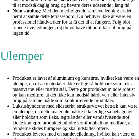
til at modstå daglig brug og bevare deres udseende i lang tid.
Nem samling
: Med den medfølgende samlevejledning er det
nemt at samle dette terrassebord. Du behøver ikke at være en
professionel håndværker for at få det til at fungere. Følg blot
trinene i vejledningen, og du vil have dit bord klar til brug på
ingen tid.
Ulemper
Produktet er lavet af aluminium og kunsttræ, hvilket kan være en
ulempe, da disse materialer ikke er lige så holdbare som f.eks.
massivt træ eller rustfrit stål. Dette gør produktet mindre robust
og kan medføre, at det ikke kan modstå hårdt vejr eller intensiv
brug på samme måde som konkurrerende produkter.
Luksushynderne med slidstærkt, strukturvævet betræk kan være
en ulempe, da dette materiale måske ikke er lige så behageligt
eller holdbart som f.eks. ægte læder eller vandafvisende stof.
Dette kan gøre produktet mindre komfortabelt og medføre, at
hynderne slides hurtigere og skal udskiftes oftere.
Produktet leveres med en samlevejledning, hvilket kan være en