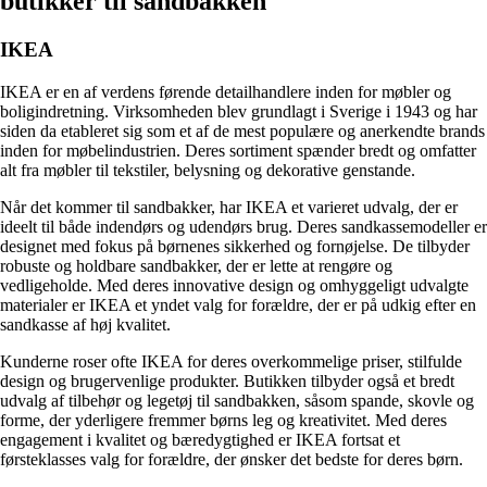
butikker til sandbakken
IKEA
IKEA er en af verdens førende detailhandlere inden for møbler og
boligindretning. Virksomheden blev grundlagt i Sverige i 1943 og har
siden da etableret sig som et af de mest populære og anerkendte brands
inden for møbelindustrien. Deres sortiment spænder bredt og omfatter
alt fra møbler til tekstiler, belysning og dekorative genstande.
Når det kommer til sandbakker, har IKEA et varieret udvalg, der er
ideelt til både indendørs og udendørs brug. Deres sandkassemodeller er
designet med fokus på børnenes sikkerhed og fornøjelse. De tilbyder
robuste og holdbare sandbakker, der er lette at rengøre og
vedligeholde. Med deres innovative design og omhyggeligt udvalgte
materialer er IKEA et yndet valg for forældre, der er på udkig efter en
sandkasse af høj kvalitet.
Kunderne roser ofte IKEA for deres overkommelige priser, stilfulde
design og brugervenlige produkter. Butikken tilbyder også et bredt
udvalg af tilbehør og legetøj til sandbakken, såsom spande, skovle og
forme, der yderligere fremmer børns leg og kreativitet. Med deres
engagement i kvalitet og bæredygtighed er IKEA fortsat et
førsteklasses valg for forældre, der ønsker det bedste for deres børn.