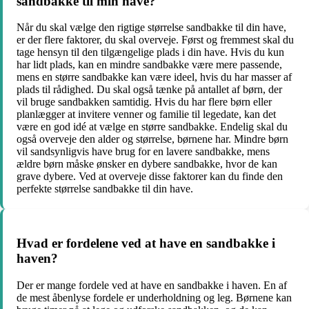
sandbakke til min have?
Når du skal vælge den rigtige størrelse sandbakke til din have,
er der flere faktorer, du skal overveje. Først og fremmest skal du
tage hensyn til den tilgængelige plads i din have. Hvis du kun
har lidt plads, kan en mindre sandbakke være mere passende,
mens en større sandbakke kan være ideel, hvis du har masser af
plads til rådighed. Du skal også tænke på antallet af børn, der
vil bruge sandbakken samtidig. Hvis du har flere børn eller
planlægger at invitere venner og familie til legedate, kan det
være en god idé at vælge en større sandbakke. Endelig skal du
også overveje den alder og størrelse, børnene har. Mindre børn
vil sandsynligvis have brug for en lavere sandbakke, mens
ældre børn måske ønsker en dybere sandbakke, hvor de kan
grave dybere. Ved at overveje disse faktorer kan du finde den
perfekte størrelse sandbakke til din have.
Hvad er fordelene ved at have en sandbakke i
haven?
Der er mange fordele ved at have en sandbakke i haven. En af
de mest åbenlyse fordele er underholdning og leg. Børnene kan