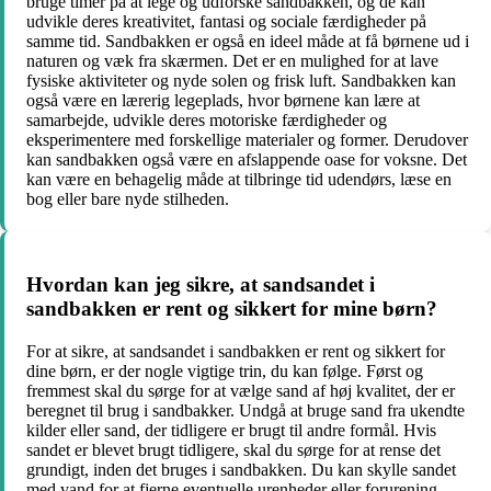
bruge timer på at lege og udforske sandbakken, og de kan
udvikle deres kreativitet, fantasi og sociale færdigheder på
samme tid. Sandbakken er også en ideel måde at få børnene ud i
naturen og væk fra skærmen. Det er en mulighed for at lave
fysiske aktiviteter og nyde solen og frisk luft. Sandbakken kan
også være en lærerig legeplads, hvor børnene kan lære at
samarbejde, udvikle deres motoriske færdigheder og
eksperimentere med forskellige materialer og former. Derudover
kan sandbakken også være en afslappende oase for voksne. Det
kan være en behagelig måde at tilbringe tid udendørs, læse en
bog eller bare nyde stilheden.
Hvordan kan jeg sikre, at sandsandet i
sandbakken er rent og sikkert for mine børn?
For at sikre, at sandsandet i sandbakken er rent og sikkert for
dine børn, er der nogle vigtige trin, du kan følge. Først og
fremmest skal du sørge for at vælge sand af høj kvalitet, der er
beregnet til brug i sandbakker. Undgå at bruge sand fra ukendte
kilder eller sand, der tidligere er brugt til andre formål. Hvis
sandet er blevet brugt tidligere, skal du sørge for at rense det
grundigt, inden det bruges i sandbakken. Du kan skylle sandet
med vand for at fjerne eventuelle urenheder eller forurening.