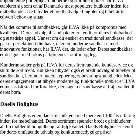
imponerende portefølje af moderne og stilfulde møbler har ILVA
etableret sig som en af Danmarks mest populære butikker inden for
møbelhandel. De tilbyder et bredt udvalg af møbler og tilbehør til
ethvert behov og smag.
Når det kommer til sandbakker, går ILVA ikke på kompromis med
kvaliteten. Deres udvalg af sandbakker er kendt for deres holdbarhed
og æstetiske appel. Uanset om du ønsker en traditionel sandkasse, der
passer perfekt ind i din have, eller en moderne sandkasse med
innovative funktioner, har ILVA det, du leder efter. Deres sandbakker
er designet med fokus på børnenes komfort og leg.
Kunderne sætter pris på ILVA for deres fremragende kundeservice og
stilfulde sortiment. Butikken tilbyder også et bredt udvalg af tilbehør til
sandbakken, herunder puder, tæpper og opbevaringsmuligheder. Med
deres engagement i at tilbyde moderne og funktionelle møbler er ILVA
et must-visit sted for forældre, der søger en sandkasse af høj kvalitet til
deres børn.
Daells Bolighus
Daells Bolighus er en dansk detailkæde med mere end 100 års erfaring
inden for møbelhandel. Deres sortiment spænder bredt og inkluderer
alt fra møbler til boligtilbehør af høj kvalitet. Daells Bolighus er kendt
for deres omfattende udvalg og konkurrencedygtige priser.