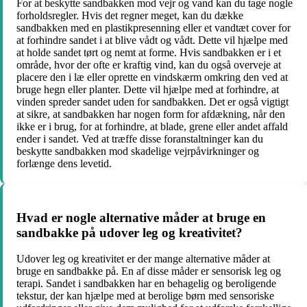
For at beskytte sandbakken mod vejr og vand kan du tage nogle
forholdsregler. Hvis det regner meget, kan du dække
sandbakken med en plastikpresenning eller et vandtæt cover for
at forhindre sandet i at blive vådt og vådt. Dette vil hjælpe med
at holde sandet tørt og nemt at forme. Hvis sandbakken er i et
område, hvor der ofte er kraftig vind, kan du også overveje at
placere den i læ eller oprette en vindskærm omkring den ved at
bruge hegn eller planter. Dette vil hjælpe med at forhindre, at
vinden spreder sandet uden for sandbakken. Det er også vigtigt
at sikre, at sandbakken har nogen form for afdækning, når den
ikke er i brug, for at forhindre, at blade, grene eller andet affald
ender i sandet. Ved at træffe disse foranstaltninger kan du
beskytte sandbakken mod skadelige vejrpåvirkninger og
forlænge dens levetid.
Hvad er nogle alternative måder at bruge en
sandbakke på udover leg og kreativitet?
Udover leg og kreativitet er der mange alternative måder at
bruge en sandbakke på. En af disse måder er sensorisk leg og
terapi. Sandet i sandbakken har en behagelig og beroligende
tekstur, der kan hjælpe med at berolige børn med sensoriske