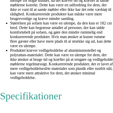
ulempe for nogle kunder, da det kræver tid og kræfter at samle
møblerne korrekt. Dette kan være en udfordring for dem, der
ikke er vant til at samle møbler eller ikke har det rette værktøj til
rådighed. Konkurrerende produkter kan måske være mere
brugervenlige og kræve mindre samling.
Størrelsen på sofaen kan være en ulempe, da den kun er 182 cm
bred. Dette kan begrænse antallet af personer, der kan sidde
komfortabelt på sofaen, og gøre den mindre rummelig end
konkurrerende produkter. Hvis man ønsker at kunne rumme
flere gæster eller have mere plads til at strække sig ud, kan dette
være en ulempe.
Produktet kræver vedligeholdelse af aluminiumsstellet og
polyrattan-materialet. Dette kan være en ulempe for dem, der
ikke ønsker at bruge tid og kræfter på at rengøre og vedligeholde
møblerne regelmæssigt. Konkurrerende produkter, der er lavet af
mere vedligeholdelsesfrie materialer som plastik eller rustfrit stål,
kan være mere attraktive for dem, der ønsker minimal
vedligeholdelse.
Specifikationer