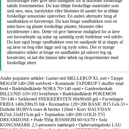
udfordringer eller give dem mulighed for at udforske forskellige
taktile fornemmelser. Du kan tilføje forskellige materialer som
små sten, mos, træstykker eller blomster til sandet for at tilføje
forskellige sensoriske oplevelser. En anden alternativ brug af
sandbakken er haveterapi. Du kan bruge sandbakken som en
mini-have og plante forskellige planter, blomster eller
krydderurter i den. Dette vil give børnene mulighed for at lære
om havearbejde og natur og samtidig nyde fordelene ved udeliv.
Du kan også bruge sandbakken som en sandpude til at slappe af
og læse en bog eller ligge ned og nyde solen. Der er mange
alternative måder at bruge en sandbakke på udover leg og
kreativitet, så lad din fantasi løbe løbsk og eksperimenter med
forskellige ideer.
Andre populære artikler:
Gamer-stol MELLERUP XL sort
•
Tæppe
MOGOP 140×200 sort/hvid
•
Kommode TAPDRUP 5 skuffer smal
hvid
•
Badehåndklæde NORA 70×140 sand
•
Garderobeskab
BILLUND 119×193 hvid/beton
•
Badehåndklæde POKEMON
70×140
•
Sækkestol SNEKKERSTEN 60x90x60 grå
•
Faconlagen
FRIDA 140x200x35 blå
•
Boxmadras 120×200 BASIC B15 Grå-33
•
Duftolie HURVA roses & berries 120ml
•
Kurv HALVDAN
B25xL33xH15cm grå
•
Topmadras 140×200 GOLD T55
DREAMZONE
•
Pude 950g JESSHEIM 60×63/70
•
Sofa
KONGSMARK 2,5-personers mørkegrå
•
Opbevaringsboks LAU