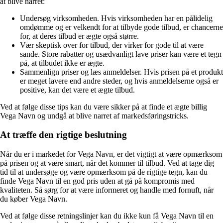
at blive narret:
Undersøg virksomheden. Hvis virksomheden har en pålidelig
omdømme og er velkendt for at tilbyde gode tilbud, er chancerne
for, at deres tilbud er ægte også større.
Vær skeptisk over for tilbud, der virker for gode til at være
sande. Store rabatter og usædvanligt lave priser kan være et tegn
på, at tilbudet ikke er ægte.
Sammenlign priser og læs anmeldelser. Hvis prisen på et produkt
er meget lavere end andre steder, og hvis anmeldelserne også er
positive, kan det være et ægte tilbud.
Ved at følge disse tips kan du være sikker på at finde et ægte billig
Vega Navn og undgå at blive narret af markedsføringstricks.
At træffe den rigtige beslutning
Når du er i markedet for Vega Navn, er det vigtigt at være opmærksom
på prisen og at være smart, når det kommer til tilbud. Ved at tage dig
tid til at undersøge og være opmærksom på de rigtige tegn, kan du
finde Vega Navn til en god pris uden at gå på kompromis med
kvaliteten. Så sørg for at være informeret og handle med fornuft, når
du køber Vega Navn.
Ved at følge disse retningslinjer kan du ikke kun få Vega Navn til en