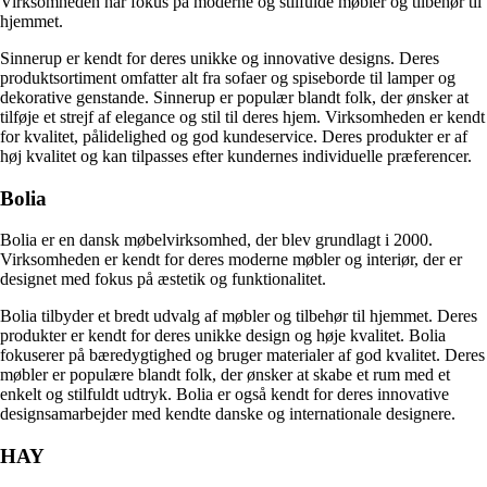
Virksomheden har fokus på moderne og stilfulde møbler og tilbehør til
hjemmet.
Sinnerup er kendt for deres unikke og innovative designs. Deres
produktsortiment omfatter alt fra sofaer og spiseborde til lamper og
dekorative genstande. Sinnerup er populær blandt folk, der ønsker at
tilføje et strejf af elegance og stil til deres hjem. Virksomheden er kendt
for kvalitet, pålidelighed og god kundeservice. Deres produkter er af
høj kvalitet og kan tilpasses efter kundernes individuelle præferencer.
Bolia
Bolia er en dansk møbelvirksomhed, der blev grundlagt i 2000.
Virksomheden er kendt for deres moderne møbler og interiør, der er
designet med fokus på æstetik og funktionalitet.
Bolia tilbyder et bredt udvalg af møbler og tilbehør til hjemmet. Deres
produkter er kendt for deres unikke design og høje kvalitet. Bolia
fokuserer på bæredygtighed og bruger materialer af god kvalitet. Deres
møbler er populære blandt folk, der ønsker at skabe et rum med et
enkelt og stilfuldt udtryk. Bolia er også kendt for deres innovative
designsamarbejder med kendte danske og internationale designere.
HAY