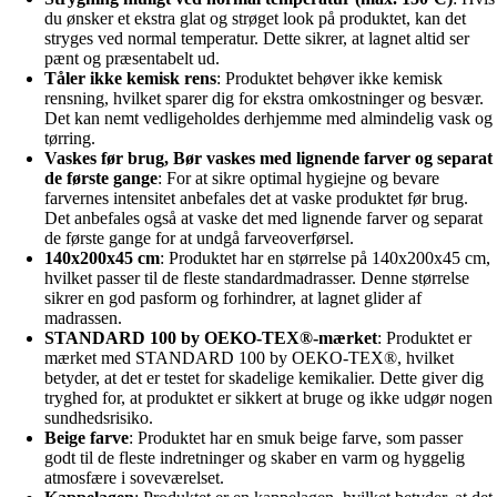
du ønsker et ekstra glat og strøget look på produktet, kan det
stryges ved normal temperatur. Dette sikrer, at lagnet altid ser
pænt og præsentabelt ud.
Tåler ikke kemisk rens
: Produktet behøver ikke kemisk
rensning, hvilket sparer dig for ekstra omkostninger og besvær.
Det kan nemt vedligeholdes derhjemme med almindelig vask og
tørring.
Vaskes før brug, Bør vaskes med lignende farver og separat
de første gange
: For at sikre optimal hygiejne og bevare
farvernes intensitet anbefales det at vaske produktet før brug.
Det anbefales også at vaske det med lignende farver og separat
de første gange for at undgå farveoverførsel.
140x200x45 cm
: Produktet har en størrelse på 140x200x45 cm,
hvilket passer til de fleste standardmadrasser. Denne størrelse
sikrer en god pasform og forhindrer, at lagnet glider af
madrassen.
STANDARD 100 by OEKO-TEX®-mærket
: Produktet er
mærket med STANDARD 100 by OEKO-TEX®, hvilket
betyder, at det er testet for skadelige kemikalier. Dette giver dig
tryghed for, at produktet er sikkert at bruge og ikke udgør nogen
sundhedsrisiko.
Beige farve
: Produktet har en smuk beige farve, som passer
godt til de fleste indretninger og skaber en varm og hyggelig
atmosfære i soveværelset.