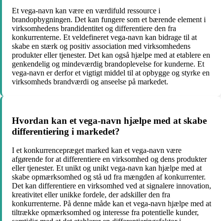
Et vega-navn kan være en værdifuld ressource i
brandopbygningen. Det kan fungere som et bærende element i
virksomhedens brandidentitet og differentiere den fra
konkurrenterne. Et veldefineret vega-navn kan bidrage til at
skabe en stærk og positiv association med virksomhedens
produkter eller tjenester. Det kan også hjælpe med at etablere en
genkendelig og mindeværdig brandoplevelse for kunderne. Et
vega-navn er derfor et vigtigt middel til at opbygge og styrke en
virksomheds brandværdi og anseelse på markedet.
Hvordan kan et vega-navn hjælpe med at skabe
differentiering i markedet?
I et konkurrencepræget marked kan et vega-navn være
afgørende for at differentiere en virksomhed og dens produkter
eller tjenester. Et unikt og unikt vega-navn kan hjælpe med at
skabe opmærksomhed og stå ud fra mængden af ​​konkurrenter.
Det kan differentiere en virksomhed ved at signalere innovation,
kreativitet eller unikke fordele, der adskiller den fra
konkurrenterne. På denne måde kan et vega-navn hjælpe med at
tiltrække opmærksomhed og interesse fra potentielle kunder,