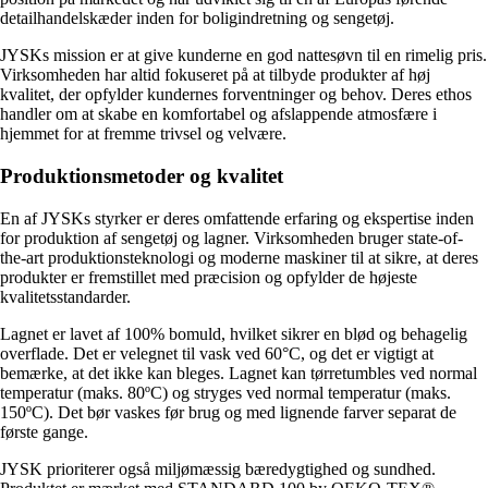
detailhandelskæder inden for boligindretning og sengetøj.
JYSKs mission er at give kunderne en god nattesøvn til en rimelig pris.
Virksomheden har altid fokuseret på at tilbyde produkter af høj
kvalitet, der opfylder kundernes forventninger og behov. Deres ethos
handler om at skabe en komfortabel og afslappende atmosfære i
hjemmet for at fremme trivsel og velvære.
Produktionsmetoder og kvalitet
En af JYSKs styrker er deres omfattende erfaring og ekspertise inden
for produktion af sengetøj og lagner. Virksomheden bruger state-of-
the-art produktionsteknologi og moderne maskiner til at sikre, at deres
produkter er fremstillet med præcision og opfylder de højeste
kvalitetsstandarder.
Lagnet er lavet af 100% bomuld, hvilket sikrer en blød og behagelig
overflade. Det er velegnet til vask ved 60°C, og det er vigtigt at
bemærke, at det ikke kan bleges. Lagnet kan tørretumbles ved normal
temperatur (maks. 80ºC) og stryges ved normal temperatur (maks.
150ºC). Det bør vaskes før brug og med lignende farver separat de
første gange.
JYSK prioriterer også miljømæssig bæredygtighed og sundhed.