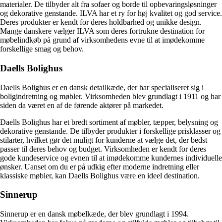
materialer. De tilbyder alt fra sofaer og borde til opbevaringsløsninger
og dekorative genstande. ILVA har et ry for høj kvalitet og god service.
Deres produkter er kendt for deres holdbarhed og unikke design.
Mange danskere vælger ILVA som deres fortrukne destination for
møbelindkøb på grund af virksomhedens evne til at imødekomme
forskellige smag og behov.
Daells Bolighus
Daells Bolighus er en dansk detailkæde, der har specialiseret sig i
boligindretning og møbler. Virksomheden blev grundlagt i 1911 og har
siden da været en af ​​de førende aktører på markedet.
Daells Bolighus har et bredt sortiment af møbler, tæpper, belysning og
dekorative genstande. De tilbyder produkter i forskellige prisklasser og
stilarter, hvilket gør det muligt for kunderne at vælge det, der bedst
passer til deres behov og budget. Virksomheden er kendt for deres
gode kundeservice og evnen til at imødekomme kundernes individuelle
ønsker. Uanset om du er på udkig efter moderne indretning eller
klassiske møbler, kan Daells Bolighus være en ideel destination.
Sinnerup
Sinnerup er en dansk møbelkæde, der blev grundlagt i 1994.