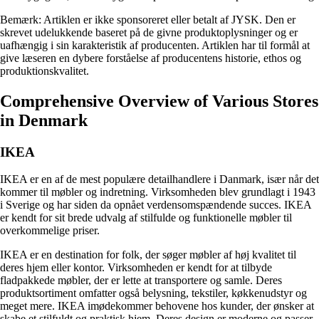
Bemærk: Artiklen er ikke sponsoreret eller betalt af JYSK. Den er
skrevet udelukkende baseret på de givne produktoplysninger og er
uafhængig i sin karakteristik af producenten. Artiklen har til formål at
give læseren en dybere forståelse af producentens historie, ethos og
produktionskvalitet.
Comprehensive Overview of Various Stores
in Denmark
IKEA
IKEA er en af ​​de mest populære detailhandlere i Danmark, især når det
kommer til møbler og indretning. Virksomheden blev grundlagt i 1943
i Sverige og har siden da opnået verdensomspændende succes. IKEA
er kendt for sit brede udvalg af stilfulde og funktionelle møbler til
overkommelige priser.
IKEA er en destination for folk, der søger møbler af høj kvalitet til
deres hjem eller kontor. Virksomheden er kendt for at tilbyde
fladpakkede møbler, der er lette at transportere og samle. Deres
produktsortiment omfatter også belysning, tekstiler, køkkenudstyr og
meget mere. IKEA imødekommer behovene hos kunder, der ønsker at
skabe et stilfuldt og praktisk hjem. Deres design er moderne og passer