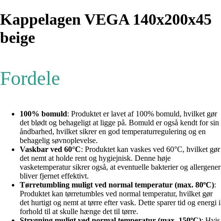
Kappelagen VEGA 140x200x45
beige
Fordele
100% bomuld
: Produktet er lavet af 100% bomuld, hvilket gør
det blødt og behageligt at ligge på. Bomuld er også kendt for sin
åndbarhed, hvilket sikrer en god temperaturregulering og en
behagelig søvnoplevelse.
Vaskbar ved 60°C
: Produktet kan vaskes ved 60°C, hvilket gør
det nemt at holde rent og hygiejnisk. Denne høje
vasketemperatur sikrer også, at eventuelle bakterier og allergener
bliver fjernet effektivt.
Tørretumbling muligt ved normal temperatur (max. 80ºC)
:
Produktet kan tørretumbles ved normal temperatur, hvilket gør
det hurtigt og nemt at tørre efter vask. Dette sparer tid og energi i
forhold til at skulle hænge det til tørre.
Strygning muligt ved normal temperatur (max. 150ºC)
: Hvis