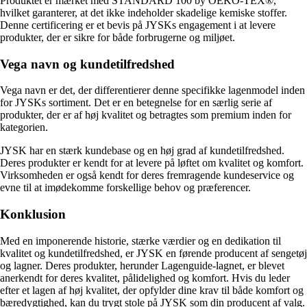
Produktet er mærket med STANDARD 100 by OEKO-TEX®,
hvilket garanterer, at det ikke indeholder skadelige kemiske stoffer.
Denne certificering er et bevis på JYSKs engagement i at levere
produkter, der er sikre for både forbrugerne og miljøet.
Vega navn og kundetilfredshed
Vega navn er det, der differentierer denne specifikke lagenmodel inden
for JYSKs sortiment. Det er en betegnelse for en særlig serie af
produkter, der er af høj kvalitet og betragtes som premium inden for
kategorien.
JYSK har en stærk kundebase og en høj grad af kundetilfredshed.
Deres produkter er kendt for at levere på løftet om kvalitet og komfort.
Virksomheden er også kendt for deres fremragende kundeservice og
evne til at imødekomme forskellige behov og præferencer.
Konklusion
Med en imponerende historie, stærke værdier og en dedikation til
kvalitet og kundetilfredshed, er JYSK en førende producent af sengetøj
og lagner. Deres produkter, herunder Lagenguide-lagnet, er blevet
anerkendt for deres kvalitet, pålidelighed og komfort. Hvis du leder
efter et lagen af høj kvalitet, der opfylder dine krav til både komfort og
bæredygtighed, kan du trygt stole på JYSK som din producent af valg.