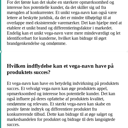
For det første kan det skabe en stærkere opmærksomhed og
interesse hos potentielle kunder, da det skiller sig ud fra
mængden af ​​konkurrenter. Et unikt vega-navn kan også være
lettere at beskytte juridisk, da det er mindre tilbøjeligt til at
overlappe med eksisterende varemærker. Det kan hjælpe med at
etablere et unikt brand og differentieringsfaktor i markedet.
Endelig kan et unikt vega-navn være mere mindeværdigt og let
identificerbart for kunderne, hvilket kan bidrage til øget
brandgenkendelse og omdømme.
Hvilken indflydelse kan et vega-navn have på
produktets succes?
Et vega-navn kan have en betydelig indvirkning på produktets
succes. Et velvalgt vega-navn kan øge produktets appel,
opmærksomhed og interesse hos potentielle kunder. Det kan
også influere på deres opfattelse af produktets kvalitet,
omdømme og relevans. Et stærkt vega-navn kan skabe en
positiv første indtryk og differentiere produktet fra
konkurrerende tilbud. Dette kan bidrage til at øge salget og
markedsandelen for produktet og bidrage til dets langsigtede
succes.