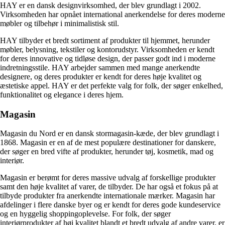
HAY er en dansk designvirksomhed, der blev grundlagt i 2002.
Virksomheden har opnået international anerkendelse for deres moderne
møbler og tilbehør i minimalistisk stil.
HAY tilbyder et bredt sortiment af produkter til hjemmet, herunder
møbler, belysning, tekstiler og kontorudstyr. Virksomheden er kendt
for deres innovative og tidløse design, der passer godt ind i moderne
indretningsstile. HAY arbejder sammen med mange anerkendte
designere, og deres produkter er kendt for deres høje kvalitet og
æstetiske appel. HAY er det perfekte valg for folk, der søger enkelhed,
funktionalitet og elegance i deres hjem.
Magasin
Magasin du Nord er en dansk stormagasin-kæde, der blev grundlagt i
1868. Magasin er en af ​​de mest populære destinationer for danskere,
der søger en bred vifte af produkter, herunder tøj, kosmetik, mad og
interiør.
Magasin er berømt for deres massive udvalg af forskellige produkter
samt den høje kvalitet af varer, de tilbyder. De har også et fokus på at
tilbyde produkter fra anerkendte internationale mærker. Magasin har
afdelinger i flere danske byer og er kendt for deres gode kundeservice
og en hyggelig shoppingoplevelse. For folk, der søger
interiørprodukter af høj kvalitet blandt et bredt udvalg af andre varer, er