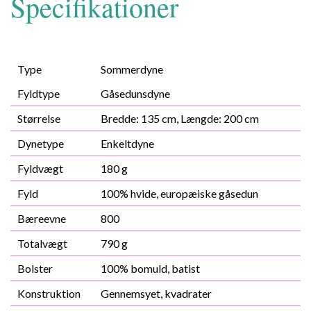
Specifikationer
Type
Sommerdyne
Fyldtype
Gåsedunsdyne
Størrelse
Bredde: 135 cm, Længde: 200 cm
Dynetype
Enkeltdyne
Fyldvægt
180 g
Fyld
100% hvide, europæiske gåsedun
Bæreevne
800
Totalvægt
790 g
Bolster
100% bomuld, batist
Konstruktion
Gennemsyet, kvadrater