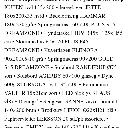
KUPEN sval 135×200
•
Jerseylagen JETTE
180x200x35 hvid
•
Badeforhæng HAMMAR
180×230 grå
•
Springmadras 160×200 PLUS S15
DREAMZONE
•
Hyndetaske LJUV B45xL125xH55
cm
•
Skummadras 60×120 PLUS F45
DREAMZONE
•
Kuvertlagen ELENORA
90x200x6-10 grå
•
Springmadras 90×200 GOLD
S45 DREAMZONE
•
Sofabord RANDERUP Ø75
sort
•
Sofabord AGERBY 60×100 glas/eg
•
Dyne
600g STORSOLA sval 135×200
•
Fotoramme
VALTER 15x21cm sort
•
LED bloklys KLAUS
Ø8xH10cm grå
•
Sengesæt SANNE vasket bomuld
140×200 brun
•
Brødkurv LIFIOL Ø22xH21 blå
•
Papirservietter LERSSON 20 stk/pk assorteret
•
Sengesæt EMILY percale 140×220 blå
•
Kuvertlagen