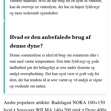
varmere måneder. Hvis du har brug for en dyne til vinteren,
kan du overveje en vinterdyne, der har en højere fyldvægt
og mere isolerende egenskaber.
Hvad er den anbefalede brug af
denne dyne?
Denne sommerdyne er ideel til brug om sommeren eller i
rum med varme temperaturer. Den lette fyldvægt og gode
åndbarhed gør det behageligt at sove under dynerne og
undgå overophedning. Det kan også være et godt valg for
dem, der har tendens til at sove varmt og vil undgå at vågne
op svedende om natten.
Andre populære artikler:
Badelagen NORA 100×150
hvid
•
Sengesæt WILMA 140×200 pink
•
Dyne 400g