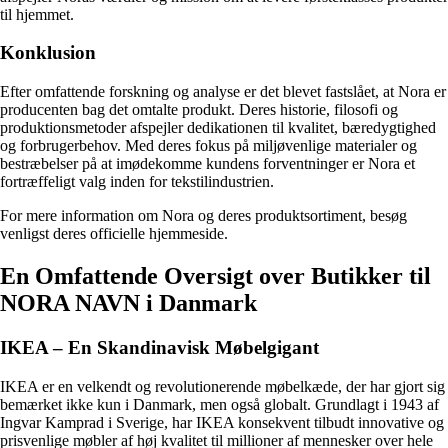
til hjemmet.
Konklusion
Efter omfattende forskning og analyse er det blevet fastslået, at Nora er
producenten bag det omtalte produkt. Deres historie, filosofi og
produktionsmetoder afspejler dedikationen til kvalitet, bæredygtighed
og forbrugerbehov. Med deres fokus på miljøvenlige materialer og
bestræbelser på at imødekomme kundens forventninger er Nora et
fortræffeligt valg inden for tekstilindustrien.
For mere information om Nora og deres produktsortiment, besøg
venligst deres officielle hjemmeside.
En Omfattende Oversigt over Butikker til
NORA NAVN i Danmark
IKEA – En Skandinavisk Møbelgigant
IKEA er en velkendt og revolutionerende møbelkæde, der har gjort sig
bemærket ikke kun i Danmark, men også globalt. Grundlagt i 1943 af
Ingvar Kamprad i Sverige, har IKEA konsekvent tilbudt innovative og
prisvenlige møbler af høj kvalitet til millioner af mennesker over hele