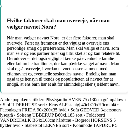
Hvilke faktorer skal man overveje, når man
vælger navnet Nora?
Når man vælger navnet Nora, er der flere faktorer, man skal
overveje. Først og fremmest er det vigtigt at overveje ens
personlige smag og præferencer. Man skal vælge et navn, som
man selv og ens partner føler sig tiltrukket af og kan relatere til.
Derudover er det også vigtigt at tænke på eventuelle familie-
eller kulturelle traditioner, der kan påvirke valget af navn. Man
skal også overveje, hvordan navnet passer sammen med
efternavnet og eventuelle søskendes navne. Endelig kan man
også tage hensyn til trends og populariteten af navnet for at
undgå, at ens barn har et alt for almindeligt eller sjældent navn.
Andre populære artikler:
Plisségardin HVEN 75x130cm grå up/down
•
Stol ILDERHUSE sort
•
Krus ALF stentøj 40cl Ø9xH9cm blå
•
Faconlagen FRIDA 90x200x35 hvid
•
Sofa GEDVED 3-personers
lysegrå
•
Solseng UBBERUP B60xL183 sort
•
Foldebord
VANDREFALK B64xL63cm hårdttræ
•
Bogreol HORSENS 5
hylder hvid
•
Stabelstol LEKNES sort
•
Kommode TAPDRUP 5