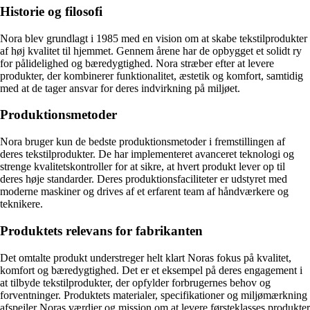
Historie og filosofi
Nora blev grundlagt i 1985 med en vision om at skabe tekstilprodukter
af høj kvalitet til hjemmet. Gennem årene har de opbygget et solidt ry
for pålidelighed og bæredygtighed. Nora stræber efter at levere
produkter, der kombinerer funktionalitet, æstetik og komfort, samtidig
med at de tager ansvar for deres indvirkning på miljøet.
Produktionsmetoder
Nora bruger kun de bedste produktionsmetoder i fremstillingen af
deres tekstilprodukter. De har implementeret avanceret teknologi og
strenge kvalitetskontroller for at sikre, at hvert produkt lever op til
deres høje standarder. Deres produktionsfaciliteter er udstyret med
moderne maskiner og drives af et erfarent team af håndværkere og
teknikere.
Produktets relevans for fabrikanten
Det omtalte produkt understreger helt klart Noras fokus på kvalitet,
komfort og bæredygtighed. Det er et eksempel på deres engagement i
at tilbyde tekstilprodukter, der opfylder forbrugernes behov og
forventninger. Produktets materialer, specifikationer og miljømærkning
afspejler Noras værdier og mission om at levere førsteklasses produkter