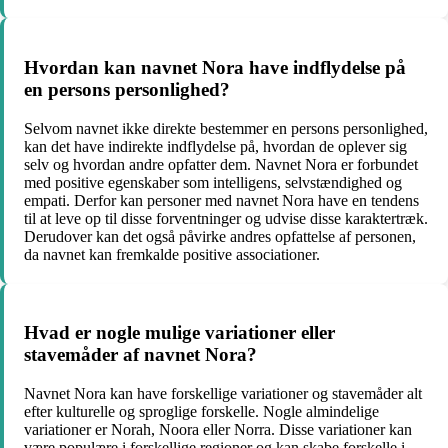
Hvordan kan navnet Nora have indflydelse på
en persons personlighed?
Selvom navnet ikke direkte bestemmer en persons personlighed,
kan det have indirekte indflydelse på, hvordan de oplever sig
selv og hvordan andre opfatter dem. Navnet Nora er forbundet
med positive egenskaber som intelligens, selvstændighed og
empati. Derfor kan personer med navnet Nora have en tendens
til at leve op til disse forventninger og udvise disse karaktertræk.
Derudover kan det også påvirke andres opfattelse af personen,
da navnet kan fremkalde positive associationer.
Hvad er nogle mulige variationer eller
stavemåder af navnet Nora?
Navnet Nora kan have forskellige variationer og stavemåder alt
efter kulturelle og sproglige forskelle. Nogle almindelige
variationer er Norah, Noora eller Norra. Disse variationer kan
være populære i forskellige regioner og kan skabe forskelle i