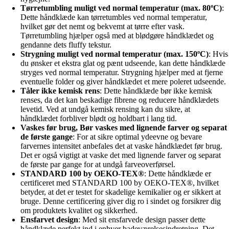
Tørretumbling muligt ved normal temperatur (max. 80ºC)
:
Dette håndklæde kan tørretumbles ved normal temperatur,
hvilket gør det nemt og bekvemt at tørre efter vask.
Tørretumbling hjælper også med at blødgøre håndklædet og
gendanne dets fluffy tekstur.
Strygning muligt ved normal temperatur (max. 150ºC)
: Hvis
du ønsker et ekstra glat og pænt udseende, kan dette håndklæde
stryges ved normal temperatur. Strygning hjælper med at fjerne
eventuelle folder og giver håndklædet et mere poleret udseende.
Tåler ikke kemisk rens
: Dette håndklæde bør ikke kemisk
renses, da det kan beskadige fibrene og reducere håndklædets
levetid. Ved at undgå kemisk rensing kan du sikre, at
håndklædet forbliver blødt og holdbart i lang tid.
Vaskes før brug, Bør vaskes med lignende farver og separat
de første gange
: For at sikre optimal ydeevne og bevare
farvernes intensitet anbefales det at vaske håndklædet før brug.
Det er også vigtigt at vaske det med lignende farver og separat
de første par gange for at undgå farveoverførsel.
STANDARD 100 by OEKO-TEX®
: Dette håndklæde er
certificeret med STANDARD 100 by OEKO-TEX®, hvilket
betyder, at det er testet for skadelige kemikalier og er sikkert at
bruge. Denne certificering giver dig ro i sindet og forsikrer dig
om produktets kvalitet og sikkerhed.
Ensfarvet design
: Med sit ensfarvede design passer dette
håndklæde perfekt ind i enhver badeværelsesindretning. Det