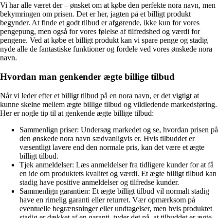
Vi har alle været der – ønsket om at købe den perfekte nora navn, men
bekymringen om prisen. Det er her, jagten på et billigt produkt
begynder. At finde et godt tilbud er afgørende, ikke kun for vores
pengepung, men også for vores følelse af tilfredshed og værdi for
pengene. Ved at købe et billigt produkt kan vi spare penge og stadig
nyde alle de fantastiske funktioner og fordele ved vores ønskede nora
navn.
Hvordan man genkender ægte billige tilbud
Når vi leder efter et billigt tilbud på en nora navn, er det vigtigt at
kunne skelne mellem ægte billige tilbud og vildledende markedsføring.
Her er nogle tip til at genkende ægte billige tilbud:
Sammenlign priser: Undersøg markedet og se, hvordan prisen på
den ønskede nora navn sædvanligvis er. Hvis tilbuddet er
væsentligt lavere end den normale pris, kan det være et ægte
billigt tilbud.
Tjek anmeldelser: Læs anmeldelser fra tidligere kunder for at få
en ide om produktets kvalitet og værdi. Et ægte billigt tilbud kan
stadig have positive anmeldelser og tilfredse kunder.
Sammenlign garantien: Et ægte billigt tilbud vil normalt stadig
have en rimelig garanti eller returret. Vær opmærksom på
eventuelle begrænsninger eller undtagelser, men hvis produktet
stadig er dækket af en garanti, tyder det på, at tilbuddet er ægte.