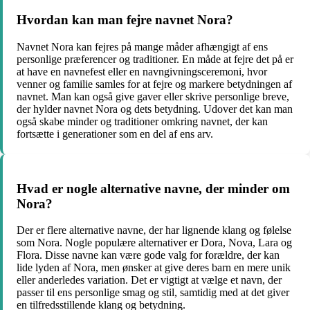
Hvordan kan man fejre navnet Nora?
Navnet Nora kan fejres på mange måder afhængigt af ens
personlige præferencer og traditioner. En måde at fejre det på er
at have en navnefest eller en navngivningsceremoni, hvor
venner og familie samles for at fejre og markere betydningen af
navnet. Man kan også give gaver eller skrive personlige breve,
der hylder navnet Nora og dets betydning. Udover det kan man
også skabe minder og traditioner omkring navnet, der kan
fortsætte i generationer som en del af ens arv.
Hvad er nogle alternative navne, der minder om
Nora?
Der er flere alternative navne, der har lignende klang og følelse
som Nora. Nogle populære alternativer er Dora, Nova, Lara og
Flora. Disse navne kan være gode valg for forældre, der kan
lide lyden af Nora, men ønsker at give deres barn en mere unik
eller anderledes variation. Det er vigtigt at vælge et navn, der
passer til ens personlige smag og stil, samtidig med at det giver
en tilfredsstillende klang og betydning.