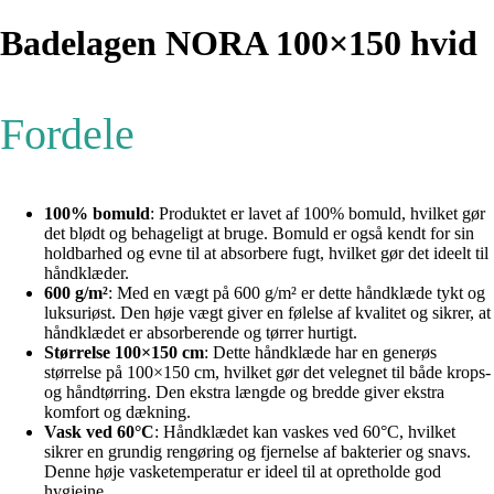
Badelagen NORA 100×150 hvid
Fordele
100% bomuld
: Produktet er lavet af 100% bomuld, hvilket gør
det blødt og behageligt at bruge. Bomuld er også kendt for sin
holdbarhed og evne til at absorbere fugt, hvilket gør det ideelt til
håndklæder.
600 g/m²
: Med en vægt på 600 g/m² er dette håndklæde tykt og
luksuriøst. Den høje vægt giver en følelse af kvalitet og sikrer, at
håndklædet er absorberende og tørrer hurtigt.
Størrelse 100×150 cm
: Dette håndklæde har en generøs
størrelse på 100×150 cm, hvilket gør det velegnet til både krops-
og håndtørring. Den ekstra længde og bredde giver ekstra
komfort og dækning.
Vask ved 60°C
: Håndklædet kan vaskes ved 60°C, hvilket
sikrer en grundig rengøring og fjernelse af bakterier og snavs.
Denne høje vasketemperatur er ideel til at opretholde god
hygiejne.