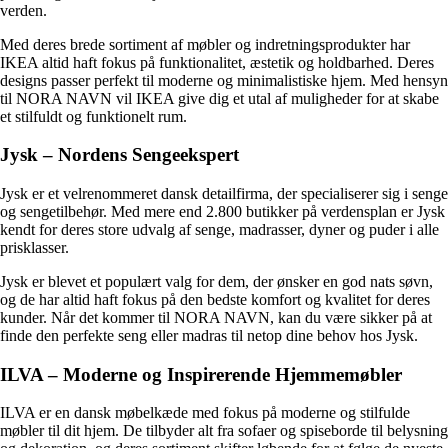
verden.
Med deres brede sortiment af møbler og indretningsprodukter har
IKEA altid haft fokus på funktionalitet, æstetik og holdbarhed. Deres
designs passer perfekt til moderne og minimalistiske hjem. Med hensyn
til NORA NAVN vil IKEA give dig et utal af muligheder for at skabe
et stilfuldt og funktionelt rum.
Jysk – Nordens Sengeekspert
Jysk er et velrenommeret dansk detailfirma, der specialiserer sig i senge
og sengetilbehør. Med mere end 2.800 butikker på verdensplan er Jysk
kendt for deres store udvalg af senge, madrasser, dyner og puder i alle
prisklasser.
Jysk er blevet et populært valg for dem, der ønsker en god nats søvn,
og de har altid haft fokus på den bedste komfort og kvalitet for deres
kunder. Når det kommer til NORA NAVN, kan du være sikker på at
finde den perfekte seng eller madras til netop dine behov hos Jysk.
ILVA – Moderne og Inspirerende Hjemmemøbler
ILVA er en dansk møbelkæde med fokus på moderne og stilfulde
møbler til dit hjem. De tilbyder alt fra sofaer og spiseborde til belysning