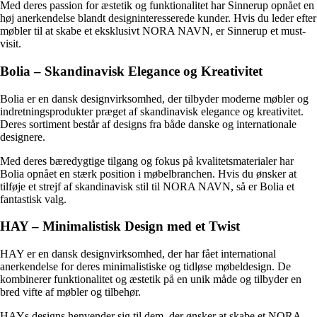
Med deres passion for æstetik og funktionalitet har Sinnerup opnået en
høj anerkendelse blandt designinteresserede kunder. Hvis du leder efter
møbler til at skabe et eksklusivt NORA NAVN, er Sinnerup et must-
visit.
Bolia – Skandinavisk Elegance og Kreativitet
Bolia er en dansk designvirksomhed, der tilbyder moderne møbler og
indretningsprodukter præget af skandinavisk elegance og kreativitet.
Deres sortiment består af designs fra både danske og internationale
designere.
Med deres bæredygtige tilgang og fokus på kvalitetsmaterialer har
Bolia opnået en stærk position i møbelbranchen. Hvis du ønsker at
tilføje et strejf af skandinavisk stil til NORA NAVN, så er Bolia et
fantastisk valg.
HAY – Minimalistisk Design med et Twist
HAY er en dansk designvirksomhed, der har fået international
anerkendelse for deres minimalistiske og tidløse møbeldesign. De
kombinerer funktionalitet og æstetik på en unik måde og tilbyder en
bred vifte af møbler og tilbehør.
HAYs designs henvender sig til dem, der ønsker at skabe et NORA