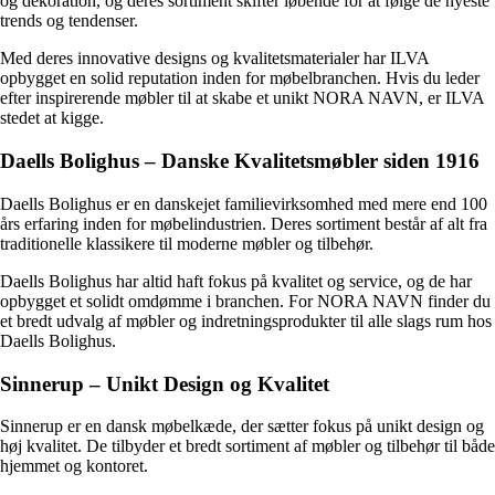
og dekoration, og deres sortiment skifter løbende for at følge de nyeste
trends og tendenser.
Med deres innovative designs og kvalitetsmaterialer har ILVA
opbygget en solid reputation inden for møbelbranchen. Hvis du leder
efter inspirerende møbler til at skabe et unikt NORA NAVN, er ILVA
stedet at kigge.
Daells Bolighus – Danske Kvalitetsmøbler siden 1916
Daells Bolighus er en danskejet familievirksomhed med mere end 100
års erfaring inden for møbelindustrien. Deres sortiment består af alt fra
traditionelle klassikere til moderne møbler og tilbehør.
Daells Bolighus har altid haft fokus på kvalitet og service, og de har
opbygget et solidt omdømme i branchen. For NORA NAVN finder du
et bredt udvalg af møbler og indretningsprodukter til alle slags rum hos
Daells Bolighus.
Sinnerup – Unikt Design og Kvalitet
Sinnerup er en dansk møbelkæde, der sætter fokus på unikt design og
høj kvalitet. De tilbyder et bredt sortiment af møbler og tilbehør til både
hjemmet og kontoret.