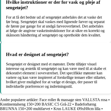
Hvilke instruktioner er der for vask og pleje af
sengetøjet?
For at få det bedste ud af sengetøjet anbefales det at vaske det
før brug. Sengetøjet skal vaskes med lignende farver og separat
de første par gange for at undgå farveoverførsel. Det anbefales
at følge de angivne vaskeinstruktioner for at sikre en korrekt og
skånsom håndtering af sengetøjet og opretholde dets kvalitet.
Hvad er designet af sengetøjet?
Sengetøjet er designet med et mønster. Dette tilføjer visuel
interesse og æstetik til sengetøjet og kan være med til at skabe et
dekorativt element i soveværelset. Det specifikke mønster kan
variere og kan være inspireret af forskellige temaer eller stilarter,
hvilket giver mulighed for at vælge et design, der passer til
individuelle præferencer og indretningsstil.
Andre populære artikler:
Face roller & massage sten VALLSTA rosa
•
Kontinentalseng 150×200 BASIC C5 Grå-22
•
Badeforhæng
BRUNNA 150×200 multifarvet
•
Krus LAUKE Ø9xH8cm lilla
•