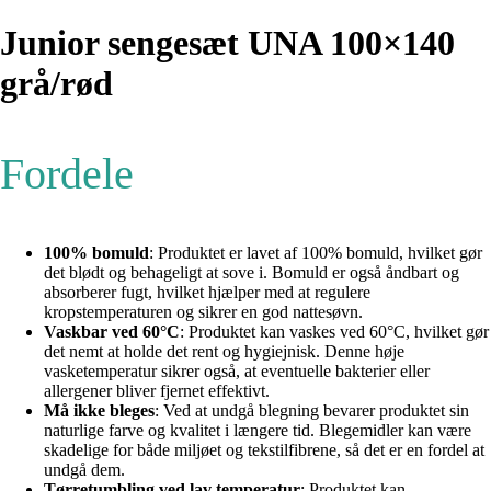
Junior sengesæt UNA 100×140
grå/rød
Fordele
100% bomuld
: Produktet er lavet af 100% bomuld, hvilket gør
det blødt og behageligt at sove i. Bomuld er også åndbart og
absorberer fugt, hvilket hjælper med at regulere
kropstemperaturen og sikrer en god nattesøvn.
Vaskbar ved 60°C
: Produktet kan vaskes ved 60°C, hvilket gør
det nemt at holde det rent og hygiejnisk. Denne høje
vasketemperatur sikrer også, at eventuelle bakterier eller
allergener bliver fjernet effektivt.
Må ikke bleges
: Ved at undgå blegning bevarer produktet sin
naturlige farve og kvalitet i længere tid. Blegemidler kan være
skadelige for både miljøet og tekstilfibrene, så det er en fordel at
undgå dem.
Tørretumbling ved lav temperatur
: Produktet kan