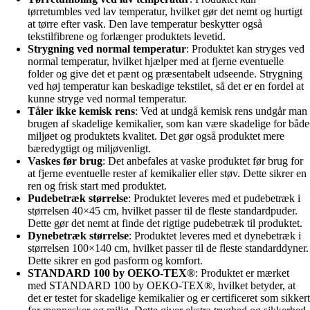
tørretumbles ved lav temperatur, hvilket gør det nemt og hurtigt
at tørre efter vask. Den lave temperatur beskytter også
tekstilfibrene og forlænger produktets levetid.
Strygning ved normal temperatur
: Produktet kan stryges ved
normal temperatur, hvilket hjælper med at fjerne eventuelle
folder og give det et pænt og præsentabelt udseende. Strygning
ved høj temperatur kan beskadige tekstilet, så det er en fordel at
kunne stryge ved normal temperatur.
Tåler ikke kemisk rens
: Ved at undgå kemisk rens undgår man
brugen af skadelige kemikalier, som kan være skadelige for både
miljøet og produktets kvalitet. Det gør også produktet mere
bæredygtigt og miljøvenligt.
Vaskes før brug
: Det anbefales at vaske produktet før brug for
at fjerne eventuelle rester af kemikalier eller støv. Dette sikrer en
ren og frisk start med produktet.
Pudebetræk størrelse
: Produktet leveres med et pudebetræk i
størrelsen 40×45 cm, hvilket passer til de fleste standardpuder.
Dette gør det nemt at finde det rigtige pudebetræk til produktet.
Dynebetræk størrelse
: Produktet leveres med et dynebetræk i
størrelsen 100×140 cm, hvilket passer til de fleste standarddyner.
Dette sikrer en god pasform og komfort.
STANDARD 100 by OEKO-TEX®
: Produktet er mærket
med STANDARD 100 by OEKO-TEX®, hvilket betyder, at
det er testet for skadelige kemikalier og er certificeret som sikkert