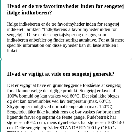
Hvad er de tre favoritnyheder inden for sengetøj
ifølge indkøberen?
Ifølge indkøberen er de tre favoritnyheder inden for sengetøj
indikeret i artiklen “Indkøberens 3 favoritnyheder inden for
sengetøj”. Disse er de sengetøjstyper og designs, som
indkøberen anbefaler og finder særligt attraktive. For at få mere
specifik information om disse nyheder kan du læse artiklen i
linket.
Hvad er vigtigt at vide om sengetøj generelt?
Det er vigtigt at have en grundlæggende forståelse af sengetøj
for at kunne vælge det rigtige produkt. Sengetøj er lavet af
100% bomuld og kan vaskes ved 60°C. Det skal ikke bleges,
og det kan tørretumbles ved lav temperatur (max. 60ºC).
Strygning er muligt ved normal temperatur (max. 150ºC).
Sengetøjet tåler ikke kemisk rens og bør vaskes før brug med
lignende farver og separat de første gange. Pudebetræk har
størrelsen 40×45 cm, mens dynebetræk har størrelsen 100×140
cm. Dette sengetøj opfylder STANDARD 100 by OEKO-