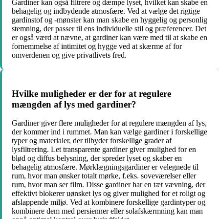
Gardiner kan også filtrere og dæmpe lyset, hvilket kan skabe en
behagelig og indbydende atmosfære. Ved at vælge det rigtige
gardinstof og -mønster kan man skabe en hyggelig og personlig
stemning, der passer til ens individuelle stil og præferencer. Det
er også værd at nævne, at gardiner kan være med til at skabe en
fornemmelse af intimitet og hygge ved at skærme af for
omverdenen og give privatlivets fred.
Hvilke muligheder er der for at regulere
mængden af lys med gardiner?
Gardiner giver flere muligheder for at regulere mængden af lys,
der kommer ind i rummet. Man kan vælge gardiner i forskellige
typer og materialer, der tilbyder forskellige grader af
lysfiltrering. Let transparente gardiner giver mulighed for en
blød og diffus belysning, der spreder lyset og skaber en
behagelig atmosfære. Mørklægningsgardiner er velegnede til
rum, hvor man ønsker totalt mørke, f.eks. soveværelser eller
rum, hvor man ser film. Disse gardiner har en tæt vævning, der
effektivt blokerer uønsket lys og giver mulighed for et roligt og
afslappende miljø. Ved at kombinere forskellige gardintyper og
kombinere dem med persienner eller solafskærmning kan man