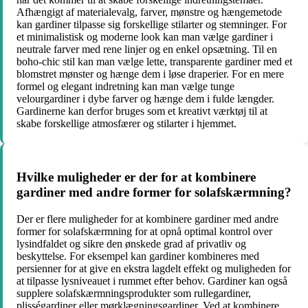
Afhængigt af materialevalg, farver, mønstre og hængemetode
kan gardiner tilpasse sig forskellige stilarter og stemninger. For
et minimalistisk og moderne look kan man vælge gardiner i
neutrale farver med rene linjer og en enkel opsætning. Til en
boho-chic stil kan man vælge lette, transparente gardiner med et
blomstret mønster og hænge dem i løse draperier. For en mere
formel og elegant indretning kan man vælge tunge
velourgardiner i dybe farver og hænge dem i fulde længder.
Gardinerne kan derfor bruges som et kreativt værktøj til at
skabe forskellige atmosfærer og stilarter i hjemmet.
Hvilke muligheder er der for at kombinere
gardiner med andre former for solafskærmning?
Der er flere muligheder for at kombinere gardiner med andre
former for solafskærmning for at opnå optimal kontrol over
lysindfaldet og sikre den ønskede grad af privatliv og
beskyttelse. For eksempel kan gardiner kombineres med
persienner for at give en ekstra lagdelt effekt og muligheden for
at tilpasse lysniveauet i rummet efter behov. Gardiner kan også
supplere solafskærmningsprodukter som rullegardiner,
plisségardiner eller mørklægningsgardiner. Ved at kombinere