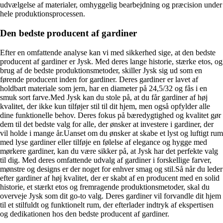
udvælgelse af materialer, omhyggelig bearbejdning og præcision under
hele produktionsprocessen.
Den bedste producent af gardiner
Efter en omfattende analyse kan vi med sikkerhed sige, at den bedste
producent af gardiner er Jysk. Med deres lange historie, stærke etos, og
brug af de bedste produktionsmetoder, skiller Jysk sig ud som en
førende producent inden for gardiner. Deres gardiner er lavet af
holdbart materiale som jern, har en diameter på 24,5/32 og fås i en
smuk sort farve.Med Jysk kan du stole på, at du får gardiner af høj
kvalitet, der ikke kun tilføjer stil til dit hjem, men også opfylder alle
dine funktionelle behov. Deres fokus på bæredygtighed og kvalitet gør
dem til det bedste valg for alle, der ønsker at investere i gardiner, der
vil holde i mange år.Uanset om du ønsker at skabe et lyst og luftigt rum
med lyse gardiner eller tilføje en følelse af elegance og hygge med
mørkere gardiner, kan du være sikker på, at Jysk har det perfekte valg
til dig. Med deres omfattende udvalg af gardiner i forskellige farver,
mønstre og designs er der noget for enhver smag og stil.Så når du leder
efter gardiner af høj kvalitet, der er skabt af en producent med en solid
historie, et stærkt etos og fremragende produktionsmetoder, skal du
overveje Jysk som dit go-to valg. Deres gardiner vil forvandle dit hjem
til et stilfuldt og funktionelt rum, der efterlader indtryk af ekspertisen
og dedikationen hos den bedste producent af gardiner.