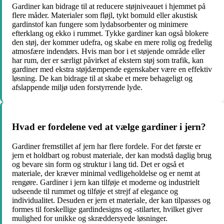
Gardiner kan bidrage til at reducere støjniveauet i hjemmet på
flere måder. Materialer som fløjl, tykt bomuld eller akustisk
gardinstof kan fungere som lydabsorbenter og minimere
efterklang og ekko i rummet. Tykke gardiner kan også blokere
den støj, der kommer udefra, og skabe en mere rolig og fredelig
atmosfære indendørs. Hvis man bor i et støjende område eller
har rum, der er særligt påvirket af ekstern støj som trafik, kan
gardiner med ekstra støjdæmpende egenskaber være en effektiv
løsning. De kan bidrage til at skabe et mere behageligt og
afslappende miljø uden forstyrrende lyde.
Hvad er fordelene ved at vælge gardiner i jern?
Gardiner fremstillet af jern har flere fordele. For det første er
jern et holdbart og robust materiale, der kan modstå daglig brug
og bevare sin form og struktur i lang tid. Det er også et
materiale, der kræver minimal vedligeholdelse og er nemt at
rengøre. Gardiner i jern kan tilføje et moderne og industrielt
udseende til rummet og tilføje et strejf af elegance og
individualitet. Desuden er jern et materiale, der kan tilpasses og
formes til forskellige gardindesigns og -stilarter, hvilket giver
mulighed for unikke og skræddersyede løsninger.