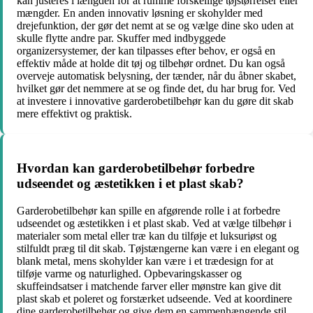
kan justeres i længden for at rumme forskellige tøjstørrelser eller
mængder. En anden innovativ løsning er skohylder med
drejefunktion, der gør det nemt at se og vælge dine sko uden at
skulle flytte andre par. Skuffer med indbyggede
organizersystemer, der kan tilpasses efter behov, er også en
effektiv måde at holde dit tøj og tilbehør ordnet. Du kan også
overveje automatisk belysning, der tænder, når du åbner skabet,
hvilket gør det nemmere at se og finde det, du har brug for. Ved
at investere i innovative garderobetilbehør kan du gøre dit skab
mere effektivt og praktisk.
Hvordan kan garderobetilbehør forbedre
udseendet og æstetikken i et plast skab?
Garderobetilbehør kan spille en afgørende rolle i at forbedre
udseendet og æstetikken i et plast skab. Ved at vælge tilbehør i
materialer som metal eller træ kan du tilføje et luksuriøst og
stilfuldt præg til dit skab. Tøjstængerne kan være i en elegant og
blank metal, mens skohylder kan være i et trædesign for at
tilføje varme og naturlighed. Opbevaringskasser og
skuffeindsatser i matchende farver eller mønstre kan give dit
plast skab et poleret og forstærket udseende. Ved at koordinere
dine garderobetilbehør og give dem en sammenhængende stil