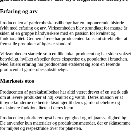
Erfaring og arv
Producenten af ​​garderobeskabstilbehør har en imponerende historie
fyldt med erfaring og arv. Virksomheden blev grundlagt for mange år
siden af en gruppe håndværkere med en passion for kvalitet og
funktionalitet. Gennem årene har producenten konstant stræbt efter at
fremstille produkter af højeste standard.
Virksomheden startede som en lille lokal producent og har siden vokset
betydeligt, hvilket afspejler deres ekspertise og popularitet i branchen.
Med årtiers erfaring har producenten etableret sig som en førende
producent af garderobeskabstilbehør.
Mærkeets etos
Producenten af garskabstilbehør har altid været drevet af en stærk etik
om at levere produkter af høj kvalitet og værdi. Deres mission er at
tilbyde kunderne de bedste løsninger til deres garderobebehov og
maksimere funktionaliteten i deres hjem.
Producenten prioriterer også bæredygtighed og miljøansvarlighed højt.
De anvender kun materialer og produktionsmetoder, der er skånsomme
for miljøet og respektfulde over for planeten.