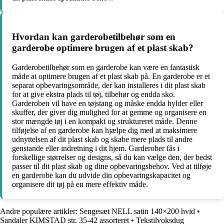
Hvordan kan garderobetilbehør som en
garderobe optimere brugen af et plast skab?
Garderobetilbehør som en garderobe kan være en fantastisk
måde at optimere brugen af et plast skab på. En garderobe er et
separat opbevaringsområde, der kan installeres i dit plast skab
for at give ekstra plads til tøj, tilbehør og endda sko.
Garderoben vil have en tøjstang og måske endda hylder eller
skuffer, der giver dig mulighed for at gemme og organisere en
stor mængde tøj i en kompakt og struktureret måde. Denne
tilføjelse af en garderobe kan hjælpe dig med at maksimere
udnyttelsen af dit plast skab og skabe mere plads til andre
genstande eller indretning i dit hjem. Garderober fås i
forskellige størrelser og designs, så du kan vælge den, der bedst
passer til dit plast skab og dine opbevaringsbehov. Ved at tilføje
en garderobe kan du udvide din opbevaringskapacitet og
organisere dit tøj på en mere effektiv måde.
Andre populære artikler:
Sengesæt NELL satin 140×200 hvid
•
Sandaler KIMSTAD str. 35-42 assorteret
•
Tekstilvoksdug