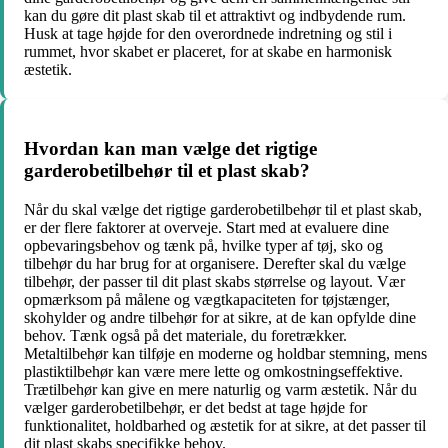
kan du gøre dit plast skab til et attraktivt og indbydende rum.
Husk at tage højde for den overordnede indretning og stil i
rummet, hvor skabet er placeret, for at skabe en harmonisk
æstetik.
Hvordan kan man vælge det rigtige
garderobetilbehør til et plast skab?
Når du skal vælge det rigtige garderobetilbehør til et plast skab,
er der flere faktorer at overveje. Start med at evaluere dine
opbevaringsbehov og tænk på, hvilke typer af tøj, sko og
tilbehør du har brug for at organisere. Derefter skal du vælge
tilbehør, der passer til dit plast skabs størrelse og layout. Vær
opmærksom på målene og vægtkapaciteten for tøjstænger,
skohylder og andre tilbehør for at sikre, at de kan opfylde dine
behov. Tænk også på det materiale, du foretrækker.
Metaltilbehør kan tilføje en moderne og holdbar stemning, mens
plastiktilbehør kan være mere lette og omkostningseffektive.
Trætilbehør kan give en mere naturlig og varm æstetik. Når du
vælger garderobetilbehør, er det bedst at tage højde for
funktionalitet, holdbarhed og æstetik for at sikre, at det passer til
dit plast skabs specifikke behov.