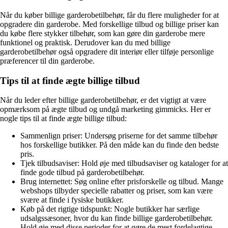
Når du køber billige garderobetilbehør, får du flere muligheder for at
opgradere din garderobe. Med forskellige tilbud og billige priser kan
du købe flere stykker tilbehør, som kan gøre din garderobe mere
funktionel og praktisk. Derudover kan du med billige
garderobetilbehør også opgradere dit interiør eller tilføje personlige
præferencer til din garderobe.
Tips til at finde ægte billige tilbud
Når du leder efter billige garderobetilbehør, er det vigtigt at være
opmærksom på ægte tilbud og undgå marketing gimmicks. Her er
nogle tips til at finde ægte billige tilbud:
Sammenlign priser: Undersøg priserne for det samme tilbehør
hos forskellige butikker. På den måde kan du finde den bedste
pris.
Tjek tilbudsaviser: Hold øje med tilbudsaviser og kataloger for at
finde gode tilbud på garderobetilbehør.
Brug internettet: Søg online efter prisforskelle og tilbud. Mange
webshops tilbyder specielle rabatter og priser, som kan være
svære at finde i fysiske butikker.
Køb på det rigtige tidspunkt: Nogle butikker har særlige
udsalgssæsoner, hvor du kan finde billige garderobetilbehør.
Hold øje med disse perioder for at gøre de mest fordelagtige