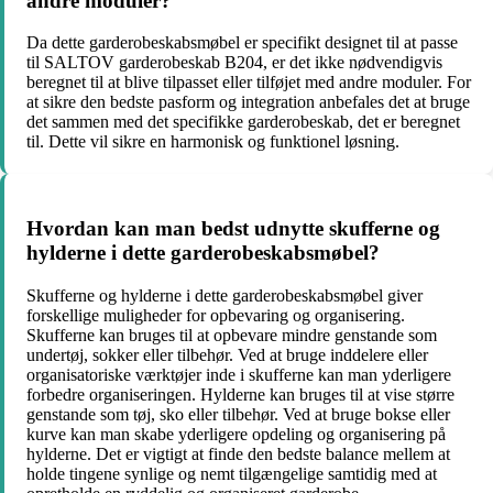
andre moduler?
Da dette garderobeskabsmøbel er specifikt designet til at passe
til SALTOV garderobeskab B204, er det ikke nødvendigvis
beregnet til at blive tilpasset eller tilføjet med andre moduler. For
at sikre den bedste pasform og integration anbefales det at bruge
det sammen med det specifikke garderobeskab, det er beregnet
til. Dette vil sikre en harmonisk og funktionel løsning.
Hvordan kan man bedst udnytte skufferne og
hylderne i dette garderobeskabsmøbel?
Skufferne og hylderne i dette garderobeskabsmøbel giver
forskellige muligheder for opbevaring og organisering.
Skufferne kan bruges til at opbevare mindre genstande som
undertøj, sokker eller tilbehør. Ved at bruge inddelere eller
organisatoriske værktøjer inde i skufferne kan man yderligere
forbedre organiseringen. Hylderne kan bruges til at vise større
genstande som tøj, sko eller tilbehør. Ved at bruge bokse eller
kurve kan man skabe yderligere opdeling og organisering på
hylderne. Det er vigtigt at finde den bedste balance mellem at
holde tingene synlige og nemt tilgængelige samtidig med at