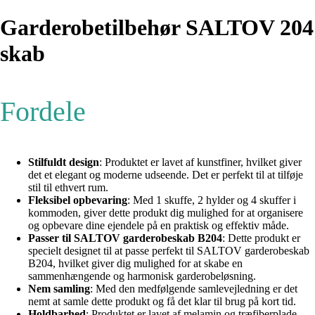
Garderobetilbehør SALTOV 204
skab
Fordele
Stilfuldt design
: Produktet er lavet af kunstfiner, hvilket giver
det et elegant og moderne udseende. Det er perfekt til at tilføje
stil til ethvert rum.
Fleksibel opbevaring
: Med 1 skuffe, 2 hylder og 4 skuffer i
kommoden, giver dette produkt dig mulighed for at organisere
og opbevare dine ejendele på en praktisk og effektiv måde.
Passer til SALTOV garderobeskab B204
: Dette produkt er
specielt designet til at passe perfekt til SALTOV garderobeskab
B204, hvilket giver dig mulighed for at skabe en
sammenhængende og harmonisk garderobeløsning.
Nem samling
: Med den medfølgende samlevejledning er det
nemt at samle dette produkt og få det klar til brug på kort tid.
Holdbarhed
: Produktet er lavet af melamin og træfiberplade,