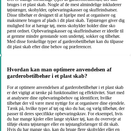
bruges i et plast skab. Nogle af de mest almindelige inkluderer
tøjstænger, skohylder, opbevaringskasser og skuffeindsatser.
Disse tilbehør er designet til at hjælpe med at organisere og
maksimere brugen af plads i dit plast skab. Tøjstænger giver dig
mulighed for at hænge tøj, mens skohylder holder dine sko
pænt ordnet. Opbevaringskasser og skuffeindsatser er ideelle til
at gemme mindre genstande som undertøj, sokker og tilbehør.
Med disse forskellige typer af garderobetilbehør kan du tilpasse
dit plast skab efter dine behov og præferencer.
Hvordan kan man optimere anvendelsen af
garderobetilbehør i et plast skab?
For at optimere anvendelsen af garderobetilbehør i et plast skab
er det vigtigt at tænke på funktionalitet og effektivitet. Start med
at analysere dine opbevaringsbehov og identificer, hvilke
tilbehør der vil være mest nyttige for at organisere dine ejendele.
Tænk på, hvilke typer af tøj og sko du har, og vælg tilbehør, der
passer til deres specifikke opbevaringskrav. For eksempel, hvis
du har mange kjoler eller lange stykker tøj, kan du overveje at
tilføje ekstra tøjstænger eller en tøjstangforlænger til dit skab.
Hvis du har mange sko, kan du bruge flere skohylder eller en