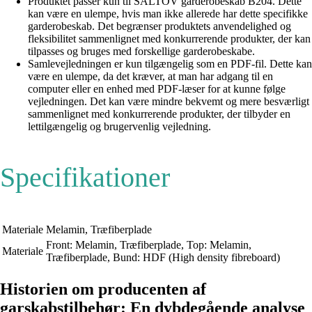
Produktet passer kun til SALTOV garderobeskab B204. Dette
kan være en ulempe, hvis man ikke allerede har dette specifikke
garderobeskab. Det begrænser produktets anvendelighed og
fleksibilitet sammenlignet med konkurrerende produkter, der kan
tilpasses og bruges med forskellige garderobeskabe.
Samlevejledningen er kun tilgængelig som en PDF-fil. Dette kan
være en ulempe, da det kræver, at man har adgang til en
computer eller en enhed med PDF-læser for at kunne følge
vejledningen. Det kan være mindre bekvemt og mere besværligt
sammenlignet med konkurrerende produkter, der tilbyder en
lettilgængelig og brugervenlig vejledning.
Specifikationer
Materiale
Melamin, Træfiberplade
Front: Melamin, Træfiberplade, Top: Melamin,
Materiale
Træfiberplade, Bund: HDF (High density fibreboard)
Historien om producenten af ​​
garskabstilbehør: En dybdegående analyse