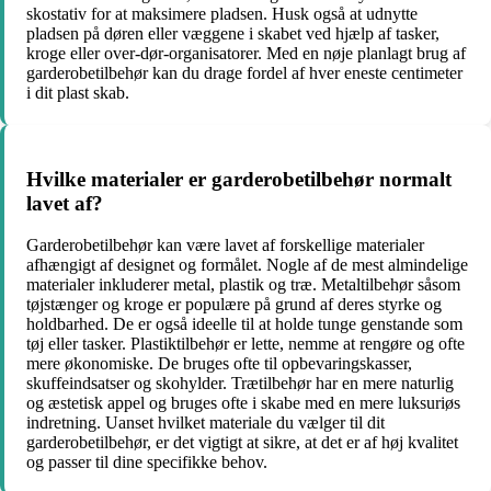
skostativ for at maksimere pladsen. Husk også at udnytte
pladsen på døren eller væggene i skabet ved hjælp af tasker,
kroge eller over-dør-organisatorer. Med en nøje planlagt brug af
garderobetilbehør kan du drage fordel af hver eneste centimeter
i dit plast skab.
Hvilke materialer er garderobetilbehør normalt
lavet af?
Garderobetilbehør kan være lavet af forskellige materialer
afhængigt af designet og formålet. Nogle af de mest almindelige
materialer inkluderer metal, plastik og træ. Metaltilbehør såsom
tøjstænger og kroge er populære på grund af deres styrke og
holdbarhed. De er også ideelle til at holde tunge genstande som
tøj eller tasker. Plastiktilbehør er lette, nemme at rengøre og ofte
mere økonomiske. De bruges ofte til opbevaringskasser,
skuffeindsatser og skohylder. Trætilbehør har en mere naturlig
og æstetisk appel og bruges ofte i skabe med en mere luksuriøs
indretning. Uanset hvilket materiale du vælger til dit
garderobetilbehør, er det vigtigt at sikre, at det er af høj kvalitet
og passer til dine specifikke behov.