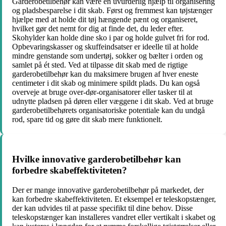
Garderobetilbehør kan være en uvurderlig hjælp til organisering
og pladsbesparelse i dit skab. Først og fremmest kan tøjstænger
hjælpe med at holde dit tøj hængende pænt og organiseret,
hvilket gør det nemt for dig at finde det, du leder efter.
Skohylder kan holde dine sko i par og holde gulvet fri for rod.
Opbevaringskasser og skuffeindsatser er ideelle til at holde
mindre genstande som undertøj, sokker og bælter i orden og
samlet på ét sted. Ved at tilpasse dit skab med de rigtige
garderobetilbehør kan du maksimere brugen af hver eneste
centimeter i dit skab og minimere spildt plads. Du kan også
overveje at bruge over-dør-organisatorer eller tasker til at
udnytte pladsen på døren eller væggene i dit skab. Ved at bruge
garderobetilbehørets organisatoriske potentiale kan du undgå
rod, spare tid og gøre dit skab mere funktionelt.
Hvilke innovative garderobetilbehør kan
forbedre skabeffektiviteten?
Der er mange innovative garderobetilbehør på markedet, der
kan forbedre skabeffektiviteten. Et eksempel er teleskopstænger,
der kan udvides til at passe specifikt til dine behov. Disse
teleskopstænger kan installeres vandret eller vertikalt i skabet og