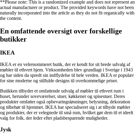
**Please note: This is a randomized example and does not represent an
actual manufacturer or product. The provided keywords have not been
naturally incorporated into the article as they do not fit organically with
the content.
En omfattende oversigt over forskellige
butikker
IKEA
IKEA er en velrenommeret butik, der er kendt for sit brede udvalg af
møbler til ethvert hjem. Virksomheden blev grundlagt i Sverige i 1943
og har siden da spredt sin indflydelse til hele verden. IKEA er populær
for sine moderne og stilfulde designs til overkommelige priser.
Butikken tilbyder et omfattende udvalg af møbler til ethvert rum i
huset, herunder soveværelser, stuer, køkkener og spisestuer. Deres
produkter omfatter også opbevaringsløsninger, belysning, dekoration
og tilbehør til hjemmet. IKEA har specialiseret sig i at tilbyde møbler
og produkter, der er velegnede til små rum, hvilket gør dem til et ideelt
valg for folk, der leder efter pladsbesparende muligheder.
Jysk