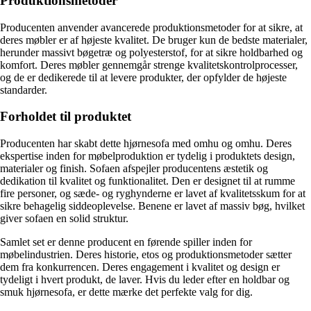
Produktionsmetoder
Producenten anvender avancerede produktionsmetoder for at sikre, at
deres møbler er af højeste kvalitet. De bruger kun de bedste materialer,
herunder massivt bøgetræ og polyesterstof, for at sikre holdbarhed og
komfort. Deres møbler gennemgår strenge kvalitetskontrolprocesser,
og de er dedikerede til at levere produkter, der opfylder de højeste
standarder.
Forholdet til produktet
Producenten har skabt dette hjørnesofa med omhu og omhu. Deres
ekspertise inden for møbelproduktion er tydelig i produktets design,
materialer og finish. Sofaen afspejler producentens æstetik og
dedikation til kvalitet og funktionalitet. Den er designet til at rumme
fire personer, og sæde- og ryghynderne er lavet af kvalitetsskum for at
sikre behagelig siddeoplevelse. Benene er lavet af massiv bøg, hvilket
giver sofaen en solid struktur.
Samlet set er denne producent en førende spiller inden for
møbelindustrien. Deres historie, etos og produktionsmetoder sætter
dem fra konkurrencen. Deres engagement i kvalitet og design er
tydeligt i hvert produkt, de laver. Hvis du leder efter en holdbar og
smuk hjørnesofa, er dette mærke det perfekte valg for dig.