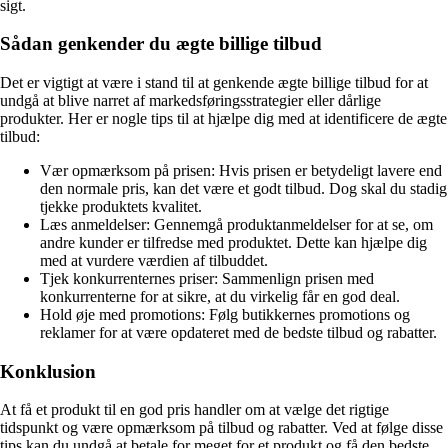
sigt.
Sådan genkender du ægte billige tilbud
Det er vigtigt at være i stand til at genkende ægte billige tilbud for at
undgå at blive narret af markedsføringsstrategier eller dårlige
produkter. Her er nogle tips til at hjælpe dig med at identificere de ægte
tilbud:
Vær opmærksom på prisen: Hvis prisen er betydeligt lavere end
den normale pris, kan det være et godt tilbud. Dog skal du stadig
tjekke produktets kvalitet.
Læs anmeldelser: Gennemgå produktanmeldelser for at se, om
andre kunder er tilfredse med produktet. Dette kan hjælpe dig
med at vurdere værdien af tilbuddet.
Tjek konkurrenternes priser: Sammenlign prisen med
konkurrenterne for at sikre, at du virkelig får en god deal.
Hold øje med promotions: Følg butikkernes promotions og
reklamer for at være opdateret med de bedste tilbud og rabatter.
Konklusion
At få et produkt til en god pris handler om at vælge det rigtige
tidspunkt og være opmærksom på tilbud og rabatter. Ved at følge disse
tips kan du undgå at betale for meget for et produkt og få den bedste