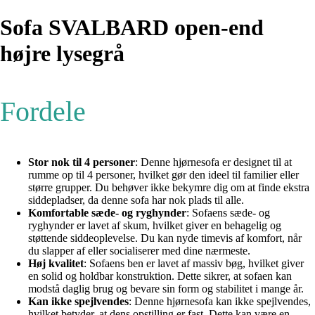
Sofa SVALBARD open-end
højre lysegrå
Fordele
Stor nok til 4 personer
: Denne hjørnesofa er designet til at
rumme op til 4 personer, hvilket gør den ideel til familier eller
større grupper. Du behøver ikke bekymre dig om at finde ekstra
siddepladser, da denne sofa har nok plads til alle.
Komfortable sæde- og ryghynder
: Sofaens sæde- og
ryghynder er lavet af skum, hvilket giver en behagelig og
støttende siddeoplevelse. Du kan nyde timevis af komfort, når
du slapper af eller socialiserer med dine nærmeste.
Høj kvalitet
: Sofaens ben er lavet af massiv bøg, hvilket giver
en solid og holdbar konstruktion. Dette sikrer, at sofaen kan
modstå daglig brug og bevare sin form og stabilitet i mange år.
Kan ikke spejlvendes
: Denne hjørnesofa kan ikke spejlvendes,
hvilket betyder, at dens opstilling er fast. Dette kan være en