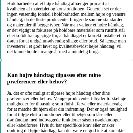
Holdbarheden af et højre håndtag afhænger primært af
kvaliteten af materialet og konstruktionen. Generelt set er der
ingen væsentlig forskel i holdbarheden mellem højre og venstre
håndtag, da de fleste producenter bruger de samme standarder
og materialer til begge typer. Når man vælger et højre håndtag,
er det vigtigt at fokusere på holdbare materialer som rustfrit stål
eller solidt træ og sørge for, at håndtaget er korrekt installeret på
døren for at undgå unødvendig slitage eller brud. Så længe man
investerer i et godt lavet og kvalitetsbevidst højre håndtag, vil
det kunne holde i mange år med almindelig brug.
Kan højre håndtag tilpasses efter mine
præferencer eller behov?
Ja, det er ofte muligt at tilpasse højre håndtag efter dine
præferencer eller behov. Mange producenter tilbyder forskellige
muligheder for tilpasning som finish, farve eller materialevalg
for at matche dit hjem eller din indretning. Der er også mulighed
for at tilføje ekstra funktioner eller tilbehør som låse eller
dørhåndtag med indbyggede funktioner såsom nøgleknopper
eller kabelførere. Hvis du har specifikke krav eller ønsker
omkring dit højre håndtag, kan det være en god idé at kontakte