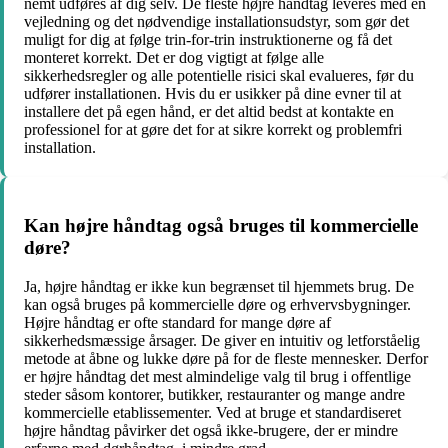
nemt udføres af dig selv. De fleste højre håndtag leveres med en
vejledning og det nødvendige installationsudstyr, som gør det
muligt for dig at følge trin-for-trin instruktionerne og få det
monteret korrekt. Det er dog vigtigt at følge alle
sikkerhedsregler og alle potentielle risici skal evalueres, før du
udfører installationen. Hvis du er usikker på dine evner til at
installere det på egen hånd, er det altid bedst at kontakte en
professionel for at gøre det for at sikre korrekt og problemfri
installation.
Kan højre håndtag også bruges til kommercielle
døre?
Ja, højre håndtag er ikke kun begrænset til hjemmets brug. De
kan også bruges på kommercielle døre og erhvervsbygninger.
Højre håndtag er ofte standard for mange døre af
sikkerhedsmæssige årsager. De giver en intuitiv og letforståelig
metode at åbne og lukke døre på for de fleste mennesker. Derfor
er højre håndtag det mest almindelige valg til brug i offentlige
steder såsom kontorer, butikker, restauranter og mange andre
kommercielle etablissementer. Ved at bruge et standardiseret
højre håndtag påvirker det også ikke-brugere, der er mindre