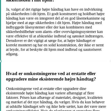
Ja, valget af det rigtige højre håndtag kan have en indvirkning
på sikkerheden i dit hjem. Et godt konstrueret og holdbart højre
håndtag kan være en integreret del af en god låsemekanisme og
hjælpe med at øge sikkerheden i dit hjem. Højre håndtag med
indbyggede låsesystemer eller der kan kombineres med
sikkerhedstilbehør som alarm- eller overvågningssystemer kan
være effektive til at afskrække indbrud og uønsket indtrængen.
Derudover er det vigtigt at sørge for, at højre håndtaget er
korrekt monteret og har en solid konstruktion, der ikke er nemt
at bryde, for at beskytte dit hjem mod indbrud og uautoriseret
adgang.
Hvad er omkostningerne ved at erstatte eller
opgradere mine eksisterende højre håndtag?
Omkostningerne ved at erstatte eller opgradere dine
eksisterende højre håndtag kan variere afhængigt af flere
faktorer. Prisen kan afhænge af materialet, designet, kvaliteten
og mærket af det nye håndtag, du vælger. Hvis du kun behøver
at udskifte håndtaget selv og ikke hele sættet, kan det være mere
omkostningseffektivt. Hvis du planlægger at opgradere flere