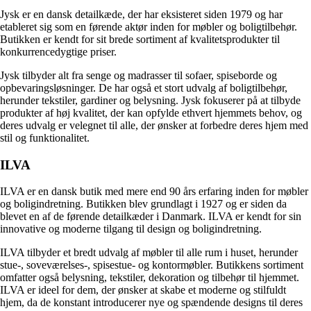
Jysk er en dansk detailkæde, der har eksisteret siden 1979 og har
etableret sig som en førende aktør inden for møbler og boligtilbehør.
Butikken er kendt for sit brede sortiment af kvalitetsprodukter til
konkurrencedygtige priser.
Jysk tilbyder alt fra senge og madrasser til sofaer, spiseborde og
opbevaringsløsninger. De har også et stort udvalg af boligtilbehør,
herunder tekstiler, gardiner og belysning. Jysk fokuserer på at tilbyde
produkter af høj kvalitet, der kan opfylde ethvert hjemmets behov, og
deres udvalg er velegnet til alle, der ønsker at forbedre deres hjem med
stil og funktionalitet.
ILVA
ILVA er en dansk butik med mere end 90 års erfaring inden for møbler
og boligindretning. Butikken blev grundlagt i 1927 og er siden da
blevet en af de førende detailkæder i Danmark. ILVA er kendt for sin
innovative og moderne tilgang til design og boligindretning.
ILVA tilbyder et bredt udvalg af møbler til alle rum i huset, herunder
stue-, soveværelses-, spisestue- og kontormøbler. Butikkens sortiment
omfatter også belysning, tekstiler, dekoration og tilbehør til hjemmet.
ILVA er ideel for dem, der ønsker at skabe et moderne og stilfuldt
hjem, da de konstant introducerer nye og spændende designs til deres