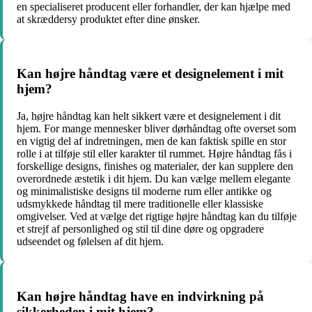
en specialiseret producent eller forhandler, der kan hjælpe med
at skræddersy produktet efter dine ønsker.
Kan højre håndtag være et designelement i mit
hjem?
Ja, højre håndtag kan helt sikkert være et designelement i dit
hjem. For mange mennesker bliver dørhåndtag ofte overset som
en vigtig del af indretningen, men de kan faktisk spille en stor
rolle i at tilføje stil eller karakter til rummet. Højre håndtag fås i
forskellige designs, finishes og materialer, der kan supplere den
overordnede æstetik i dit hjem. Du kan vælge mellem elegante
og minimalistiske designs til moderne rum eller antikke og
udsmykkede håndtag til mere traditionelle eller klassiske
omgivelser. Ved at vælge det rigtige højre håndtag kan du tilføje
et strejf af personlighed og stil til dine døre og opgradere
udseendet og følelsen af dit hjem.
Kan højre håndtag have en indvirkning på
sikkerheden i mit hjem?