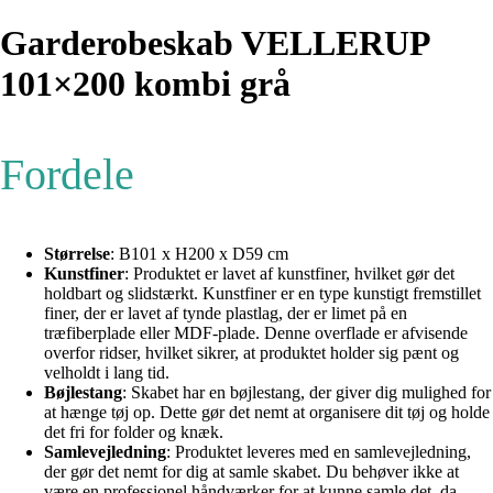
Garderobeskab VELLERUP
101×200 kombi grå
Fordele
Størrelse
: B101 x H200 x D59 cm
Kunstfiner
: Produktet er lavet af kunstfiner, hvilket gør det
holdbart og slidstærkt. Kunstfiner er en type kunstigt fremstillet
finer, der er lavet af tynde plastlag, der er limet på en
træfiberplade eller MDF-plade. Denne overflade er afvisende
overfor ridser, hvilket sikrer, at produktet holder sig pænt og
velholdt i lang tid.
Bøjlestang
: Skabet har en bøjlestang, der giver dig mulighed for
at hænge tøj op. Dette gør det nemt at organisere dit tøj og holde
det fri for folder og knæk.
Samlevejledning
: Produktet leveres med en samlevejledning,
der gør det nemt for dig at samle skabet. Du behøver ikke at
være en professionel håndværker for at kunne samle det, da