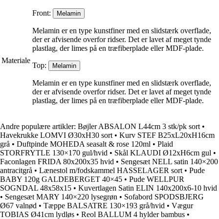
Front:
Melamin
Melamin er en type kunstfiner med en slidstærk overflade,
der er afvisende overfor ridser. Det er lavet af meget tynde
plastlag, der limes på en træfiberplade eller MDF-plade.
Materiale
Top:
Melamin
Melamin er en type kunstfiner med en slidstærk overflade,
der er afvisende overfor ridser. Det er lavet af meget tynde
plastlag, der limes på en træfiberplade eller MDF-plade.
Andre populære artikler:
Bøjler ABSALON L44cm 3 stk/pk sort
•
Havekrukke LOMVI Ø30xH30 sort
•
Kurv STEF B25xL20xH16cm
grå
•
Duftpinde MOHEDA seasalt & rose 120ml
•
Plaid
STORFRYTLE 130×170 gul/hvid
•
Skål KLAUDI Ø12xH6cm gul
•
Faconlagen FRIDA 80x200x35 hvid
•
Sengesæt NELL satin 140×200
antracitgrå
•
Lænestol m/fodskammel HASSELAGER sort
•
Pude
BABY 120g GALDEBERGET 40×45
•
Pude WELLPUR
SOGNDAL 48x58x15
•
Kuvertlagen Satin ELIN 140x200x6-10 hvid
•
Sengesæt MARY 140×220 lysegrøn
•
Sofabord SPODSBJERG
Ø67 valnød
•
Tæppe BALSATRE 130×193 grå/hvid
•
Vægur
TOBIAS Ø41cm lydløs
•
Reol BALLUM 4 hylder bambus
•