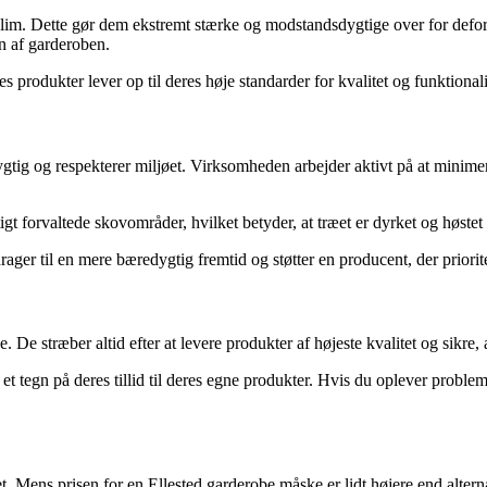
 lim. Dette gør dem ekstremt stærke og modstandsdygtige over for defo
en af garderoben.
s produkter lever op til deres høje standarder for kvalitet og funktionali
dygtig og respekterer miljøet. Virksomheden arbejder aktivt på at minim
 forvaltede skovområder, hvilket betyder, at træet er dyrket og høstet p
ager til en mere bæredygtig fremtid og støtter en producent, der priorit
 De stræber altid efter at levere produkter af højeste kvalitet og sikre,
 tegn på deres tillid til deres egne produkter. Hvis du oplever probleme
et. Mens prisen for en Ellested garderobe måske er lidt højere end alter