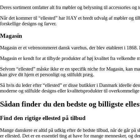
Deres sortiment omfatter alt fra møbler og belysning til accessories og
Når det kommer til “ellested” har HAY et bredt udvalg af møbler og tilb
forskellige designs og farver.
Magasin
Magasin er et velrenommeret dansk varehus, der blev etableret i 1868. D
Magasin er kendt for at tilbyde produkter af høj kvalitet fra velkendte 
Selvom “ellested” måske ikke er en specifik niche for Magasin, kan man 
kan give dit hjem et personligt og stilfuldt præg.
Så hvis du leder efter “ellested” er disse butikker i Danmark ideelle des
moderne og stilfulde designs eller kvalitetsprodukter til overkommelige 
Sådan finder du den bedste og billigste elles
Find den rigtige ellested på tilbud
Mange danskere er altid på udkig efter de bedste tilbud, når de går på s
er ellested. Det er en essentiel ting at have for mange mennesker, og derf