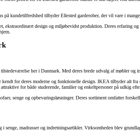
å kundetilfredshed tilbyder Ellested garderober, der vil vare i mange 
et, ekstraordinært design og miljøbevidst produktion. Deres erfaring og f
 hjem.
rk
tilstedeværelse her i Danmark. Med deres brede udvalg af møbler og ind
kendt for deres moderne og funktionelle design. IKEA tilbyder alt fra 
attraktive for både studerende, familier og enkeltpersoner på udkig efte
ofaer, senge og opbevaringsløsninger. Deres sortiment omfatter forskellig
 i senge, madrasser og indretningsartikler. Virksomheden blev grundlag