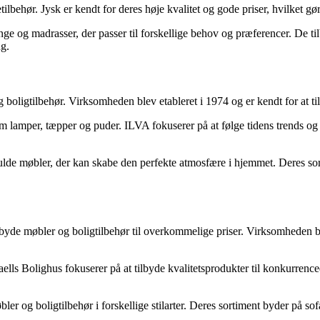
lbehør. Jysk er kendt for deres høje kvalitet og gode priser, hvilket gø
ge og madrasser, der passer til forskellige behov og præferencer. De tilb
ng.
boligtilbehør. Virksomheden blev etableret i 1974 og er kendt for at ti
r som lamper, tæpper og puder. ILVA fokuserer på at følge tidens trends
fulde møbler, der kan skabe den perfekte atmosfære i hjemmet. Deres so
tilbyde møbler og boligtilbehør til overkommelige priser. Virksomheden b
 Daells Bolighus fokuserer på at tilbyde kvalitetsprodukter til konkurrenc
er og boligtilbehør i forskellige stilarter. Deres sortiment byder på sof