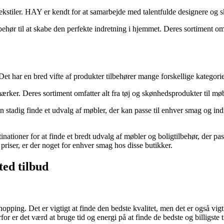
 tekstiler. HAY er kendt for at samarbejde med talentfulde designere og 
ehør til at skabe den perfekte indretning i hjemmet. Deres sortiment om
et har en bred vifte af produkter tilbehører mange forskellige kategorie
mærker. Deres sortiment omfatter alt fra tøj og skønhedsprodukter til møb
stadig finde et udvalg af møbler, der kan passe til enhver smag og indre
tinationer for at finde et bredt udvalg af møbler og boligtilbehør, der p
priser, er der noget for enhver smag hos disse butikker.
ted tilbud
hopping. Det er vigtigt at finde den bedste kvalitet, men det er også vig
or er det værd at bruge tid og energi på at finde de bedste og billigste t