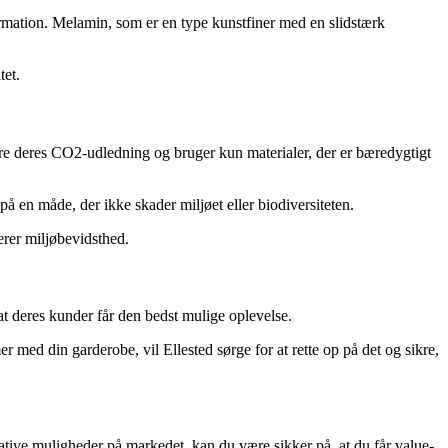
rmation. Melamin, som er en type kunstfiner med en slidstærk
tet.
ere deres CO2-udledning og bruger kun materialer, der er bæredygtigt
å en måde, der ikke skader miljøet eller biodiversiteten.
erer miljøbevidsthed.
 at deres kunder får den bedst mulige oplevelse.
r med din garderobe, vil Ellested sørge for at rette op på det og sikre,
native muligheder på markedet, kan du være sikker på, at du får value-