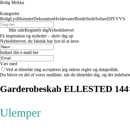
Bolig Mekka
Kategorier
Bolig
Lys
Blomster
Dekoration
Hvidevarer
Borde
Stole
Sofaer
DIY
VVS
Min side
Registrér dig
Nyhedsbrevet
Få inspiration og nyheder – skriv dig op
Nyhedsbrevet, du faktisk har lyst til at læse.
Indtast din e-mail her
Vær med
Ved at tilmelde mig accepterer jeg sidens regler og datapolitik.
Du bliver en del af vores mailliste, når du tilmelder dig, og det indebæ
Garderobeskab ELLESTED 144×
Ulemper