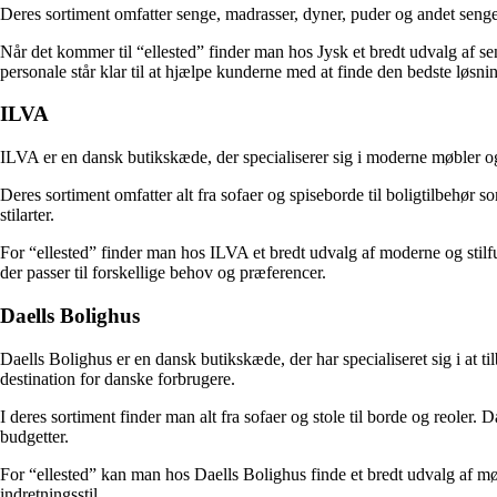
Deres sortiment omfatter senge, madrasser, dyner, puder og andet sengeti
Når det kommer til “ellested” finder man hos Jysk et bredt udvalg af sen
personale står klar til at hjælpe kunderne med at finde den bedste løsni
ILVA
ILVA er en dansk butikskæde, der specialiserer sig i moderne møbler og 
Deres sortiment omfatter alt fra sofaer og spiseborde til boligtilbehø
stilarter.
For “ellested” finder man hos ILVA et bredt udvalg af moderne og stil
der passer til forskellige behov og præferencer.
Daells Bolighus
Daells Bolighus er en dansk butikskæde, der har specialiseret sig i at 
destination for danske forbrugere.
I deres sortiment finder man alt fra sofaer og stole til borde og reoler.
budgetter.
For “ellested” kan man hos Daells Bolighus finde et bredt udvalg af møbl
indretningsstil.