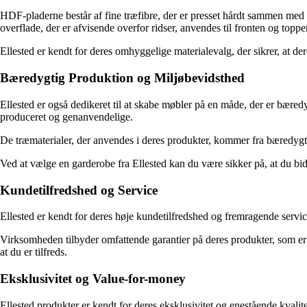
HDF-pladerne består af fine træfibre, der er presset hårdt sammen med
overflade, der er afvisende overfor ridser, anvendes til fronten og topp
Ellested er kendt for deres omhyggelige materialevalg, der sikrer, at dere
Bæredygtig Produktion og Miljøbevidsthed
Ellested er også dedikeret til at skabe møbler på en måde, der er bære
produceret og genanvendelige.
De træmaterialer, der anvendes i deres produkter, kommer fra bæredygtigt
Ved at vælge en garderobe fra Ellested kan du være sikker på, at du bidr
Kundetilfredshed og Service
Ellested er kendt for deres høje kundetilfredshed og fremragende service.
Virksomheden tilbyder omfattende garantier på deres produkter, som er et
at du er tilfreds.
Eksklusivitet og Value-for-money
Ellested produkter er kendt for deres eksklusivitet og enestående kvalit