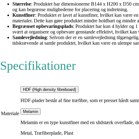
Størrelse
: Produktet har dimensionerne B144 x H200 x D50 cm, hv
og kan begrænse mulighederne for placering og indretning.
Kunstfiner
: Produktet er lavet af kunstfiner, hvilket kan være 
materialer. Dette kan gøre produktet mindre holdbart og mindre 
Begrænset opbevaringsplads
: Produktet har kun 4 hylder og 1
svært at organisere og opbevare genstande effektivt, hvilket ka
Samlevejledning
: Selvom der er en samlevejledning tilgængelig,
tidskrævende at samle produktet, hvilket kan være en ulempe sa
Specifikationer
HDF (High density fibreboard)
HDF-plader består af fine træfibre, som er presset hårdt sa
Melamin
Materiale
Melamin er en type kunstfiner med en slidstærk overflade, der
Metal, Træfiberplade, Plast