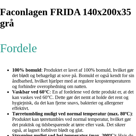
Faconlagen FRIDA 140x200x35
grå
Fordele
100% bomuld
: Produktet er lavet af 100% bomuld, hvilket gør
det blødt og behageligt at sove på. Bomuld er også kendt for sin
åndbarhed, hvilket hjælper med at regulere kropstemperaturen
og forhindre overophedning om natten.
Vaskbar ved 60°C
: En af fordelene ved dette produkt er, at det
kan vaskes ved 60°C. Dette gør det nemt at holde det rent og
hygiejnisk, da det kan fjerne snavs, bakterier og allergener
effektivt.
Tørretumbling muligt ved normal temperatur (max. 80ºC)
:
Produktet kan tørretumbles ved normal temperatur, hvilket gør
det praktisk og tidsbesparende at tørre efter vask. Det sikrer
også, at lagnet forbliver blødt og glat.
Strygning muligt ved høj temperatur (max. 200ºC)
: Hvis du