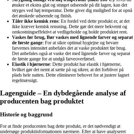
ønsker et ekstra glat og strøget udseende på dit lagen, kan det
stryges ved høj temperatur. Dette giver dig mulighed for at opnå
det ønskede udseende og finish.
Tåler ikke kemisk rens
: En fordel ved dette produkt er, at det
ikke kræver kemisk rensning. Dette gør det mere bekvemt og
omkostningseffektivt at vedligeholde og holde produktet rent.
Vaskes før brug, Bør vaskes med lignende farver og separat
de første gange
: For at sikre optimal hygiejne og bevare
farvernes intensitet anbefales det at vaske produktet før brug.
Det anbefales også at vaske det med lignende farver og separat
de første gange for at undgå farveoverførsel.
Elastik i hjørnerne
: Dette produkt har elastik i hjørnerne,
hvilket gør det nemt at sætte på og sikrer, at det forbliver på
plads hele natten. Dette eliminerer behovet for at justere lagnet
regelmæssigt.
Lagenguide – En dybdegående analyse af
producenten bag produktet
Historie og baggrund
For at finde producenten bag dette produkt, er det nødvendigt at
undersøge produktinformationen nærmere. Efter at have analyseret