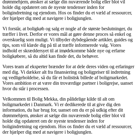
drømmehjem, ønsker at sælge din nuværende bolig eller blot vil
holde dig opdateret om de nyeste tendenser inden for
boligindretning og ejendom. Hos os finder du et væld af ressourcer,
der hjælper dig med at navigere i boligjunglen.
Vi forstår, at boligkøb og salg er nogle af de største beslutninger, du
træffer i livet. Derfor er vores mål at gøre denne proces så enkel og
overskuelig som muligt. Vi tilbyder dybdegående artikler, guides og
tips, som vil klæde dig på til at træffe informerede valg. Vores
indhold er skræddersyet til at imødekomme både nye og erfarne
boligkøbere, så du altid kan finde det, du behøver.
Vores team af eksperter brænder for at dele deres viden og erfaringer
med dig. Vi dækker alt fra finansiering og boligpriser til indretning
og vedligeholdelse, så du får et holistisk billede af boligmarkedet.
Vores ambition er at være din troværdige partner i boligrejse, uanset
hvor du står i processen.
Velkommen til Bolig Mekka, din pålidelige kilde til alt om
boligmarkedet i Danmark. Vi er dedikerede til at give dig den
information, du har brug for, uanset om du er på udkig efter dit
drømmehjem, ønsker at sælge din nuværende bolig eller blot vil
holde dig opdateret om de nyeste tendenser inden for
boligindretning og ejendom. Hos os finder du et væld af ressourcer,
der hjælper dig med at navigere i boligjunglen.