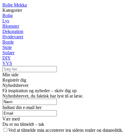
Bolig Mekka
Kategorier
Bolig
Lys
Blomster
Dekoration
Hvidevarer
Borde
Stole
Sofaer
DIY
VVS
Min side
Registrér dig
Nyhedsbrevet
Få inspiration og nyheder – skriv dig op
Nyhedsbrevet, du faktisk har lyst til at læse.
Indtast din e-mail her
Vær med
Du er nu tilmeldt – tak
Ved at tilmelde mig accepterer jeg sidens regler og datapolitik.