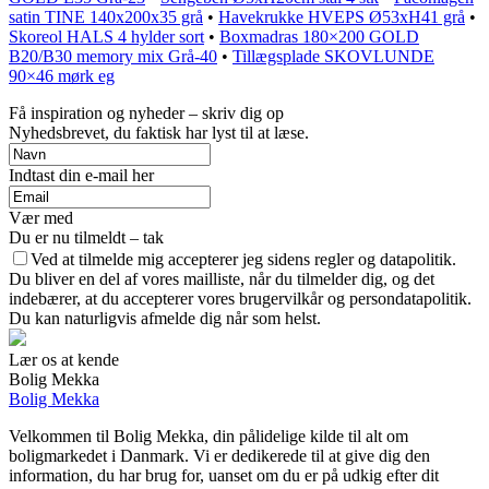
satin TINE 140x200x35 grå
•
Havekrukke HVEPS Ø53xH41 grå
•
Skoreol HALS 4 hylder sort
•
Boxmadras 180×200 GOLD
B20/B30 memory mix Grå-40
•
Tillægsplade SKOVLUNDE
90×46 mørk eg
Få inspiration og nyheder – skriv dig op
Nyhedsbrevet, du faktisk har lyst til at læse.
Indtast din e-mail her
Vær med
Du er nu tilmeldt – tak
Ved at tilmelde mig accepterer jeg sidens regler og datapolitik.
Du bliver en del af vores mailliste, når du tilmelder dig, og det
indebærer, at du accepterer vores brugervilkår og persondatapolitik.
Du kan naturligvis afmelde dig når som helst.
Lær os at kende
Bolig Mekka
Bolig Mekka
Velkommen til Bolig Mekka, din pålidelige kilde til alt om
boligmarkedet i Danmark. Vi er dedikerede til at give dig den
information, du har brug for, uanset om du er på udkig efter dit