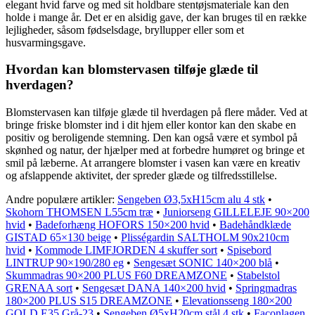
elegant hvid farve og med sit holdbare stentøjsmateriale kan den
holde i mange år. Det er en alsidig gave, der kan bruges til en række
lejligheder, såsom fødselsdage, bryllupper eller som et
husvarmingsgave.
Hvordan kan blomstervasen tilføje glæde til
hverdagen?
Blomstervasen kan tilføje glæde til hverdagen på flere måder. Ved at
bringe friske blomster ind i dit hjem eller kontor kan den skabe en
positiv og beroligende stemning. Den kan også være et symbol på
skønhed og natur, der hjælper med at forbedre humøret og bringe et
smil på læberne. At arrangere blomster i vasen kan være en kreativ
og afslappende aktivitet, der spreder glæde og tilfredsstillelse.
Andre populære artikler:
Sengeben Ø3,5xH15cm alu 4 stk
•
Skohorn THOMSEN L55cm træ
•
Juniorseng GILLELEJE 90×200
hvid
•
Badeforhæng HOFORS 150×200 hvid
•
Badehåndklæde
GISTAD 65×130 beige
•
Plisségardin SALTHOLM 90x210cm
hvid
•
Kommode LIMFJORDEN 4 skuffer sort
•
Spisebord
LINTRUP 90×190/280 eg
•
Sengesæt SONIC 140×200 blå
•
Skummadras 90×200 PLUS F60 DREAMZONE
•
Stabelstol
GRENAA sort
•
Sengesæt DANA 140×200 hvid
•
Springmadras
180×200 PLUS S15 DREAMZONE
•
Elevationsseng 180×200
GOLD E35 Grå-23
•
Sengeben Ø5xH20cm stål 4 stk
•
Faconlagen