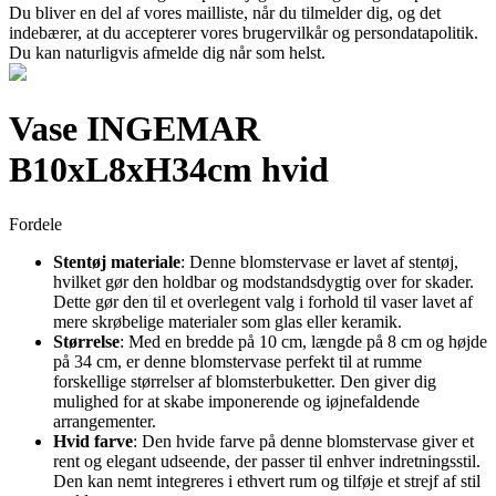
Du bliver en del af vores mailliste, når du tilmelder dig, og det
indebærer, at du accepterer vores brugervilkår og persondatapolitik.
Du kan naturligvis afmelde dig når som helst.
Vase INGEMAR
B10xL8xH34cm hvid
Fordele
Stentøj materiale
: Denne blomstervase er lavet af stentøj,
hvilket gør den holdbar og modstandsdygtig over for skader.
Dette gør den til et overlegent valg i forhold til vaser lavet af
mere skrøbelige materialer som glas eller keramik.
Størrelse
: Med en bredde på 10 cm, længde på 8 cm og højde
på 34 cm, er denne blomstervase perfekt til at rumme
forskellige størrelser af blomsterbuketter. Den giver dig
mulighed for at skabe imponerende og iøjnefaldende
arrangementer.
Hvid farve
: Den hvide farve på denne blomstervase giver et
rent og elegant udseende, der passer til enhver indretningsstil.
Den kan nemt integreres i ethvert rum og tilføje et strejf af stil