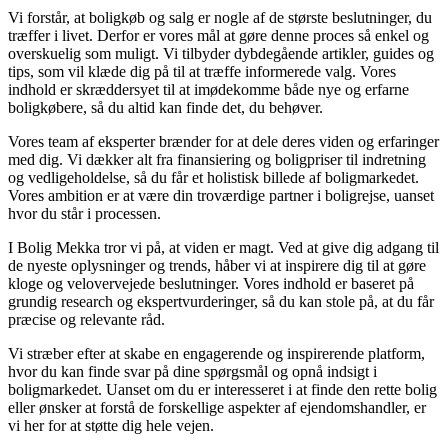
Vi forstår, at boligkøb og salg er nogle af de største beslutninger, du
træffer i livet. Derfor er vores mål at gøre denne proces så enkel og
overskuelig som muligt. Vi tilbyder dybdegående artikler, guides og
tips, som vil klæde dig på til at træffe informerede valg. Vores
indhold er skræddersyet til at imødekomme både nye og erfarne
boligkøbere, så du altid kan finde det, du behøver.
Vores team af eksperter brænder for at dele deres viden og erfaringer
med dig. Vi dækker alt fra finansiering og boligpriser til indretning
og vedligeholdelse, så du får et holistisk billede af boligmarkedet.
Vores ambition er at være din troværdige partner i boligrejse, uanset
hvor du står i processen.
I Bolig Mekka tror vi på, at viden er magt. Ved at give dig adgang til
de nyeste oplysninger og trends, håber vi at inspirere dig til at gøre
kloge og velovervejede beslutninger. Vores indhold er baseret på
grundig research og ekspertvurderinger, så du kan stole på, at du får
præcise og relevante råd.
Vi stræber efter at skabe en engagerende og inspirerende platform,
hvor du kan finde svar på dine spørgsmål og opnå indsigt i
boligmarkedet. Uanset om du er interesseret i at finde den rette bolig
eller ønsker at forstå de forskellige aspekter af ejendomshandler, er
vi her for at støtte dig hele vejen.