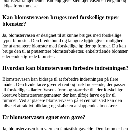
blomsterarrangementer. Endelig giver stentøjet vasen en elegant og
tidløs fornemmelse.
Kan blomstervasen bruges med forskellige typer
blomster?
Ja, blomstervasen er designet til at kunne bruges med forskellige
typer blomster. Den brede bund og længere højde giver mulighed
for at arrangere blomster med forskellige højder og former. Du kan
bruge den til at præsentere blomsterbuketter, enkeltstående blomster
eller endda tørrede blomster.
Hvordan kan blomstervasen forbedre indretningen?
Blomstervasen kan bidrage til at forbedre indretningen på flere
måder. Den hvide farve giver et rent og friskt udseende, der passer
til forskellige stilarter. Vasens form og størrelse tillader forskellige
kreative blomsterarrangementer, der kan tilføje farve og liv til
rummet. Ved at placere blomstervasen på et centralt sted kan den
blive et attraktivt blikfang og skabe en afslappende atmosfære.
Er blomstervasen egnet som gave?
Ja, blomstervasen kan være en fantastisk gaveidé. Den kommer i en