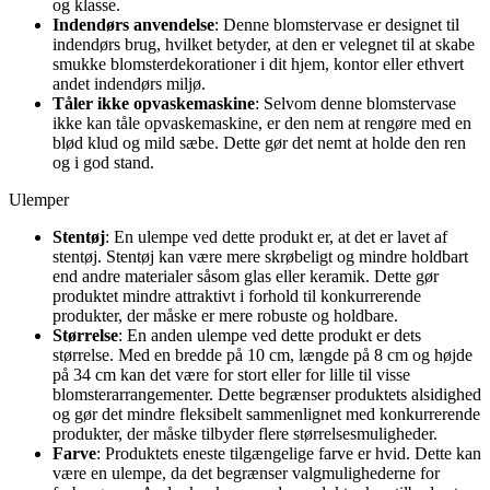
og klasse.
Indendørs anvendelse
: Denne blomstervase er designet til
indendørs brug, hvilket betyder, at den er velegnet til at skabe
smukke blomsterdekorationer i dit hjem, kontor eller ethvert
andet indendørs miljø.
Tåler ikke opvaskemaskine
: Selvom denne blomstervase
ikke kan tåle opvaskemaskine, er den nem at rengøre med en
blød klud og mild sæbe. Dette gør det nemt at holde den ren
og i god stand.
Ulemper
Stentøj
: En ulempe ved dette produkt er, at det er lavet af
stentøj. Stentøj kan være mere skrøbeligt og mindre holdbart
end andre materialer såsom glas eller keramik. Dette gør
produktet mindre attraktivt i forhold til konkurrerende
produkter, der måske er mere robuste og holdbare.
Størrelse
: En anden ulempe ved dette produkt er dets
størrelse. Med en bredde på 10 cm, længde på 8 cm og højde
på 34 cm kan det være for stort eller for lille til visse
blomsterarrangementer. Dette begrænser produktets alsidighed
og gør det mindre fleksibelt sammenlignet med konkurrerende
produkter, der måske tilbyder flere størrelsesmuligheder.
Farve
: Produktets eneste tilgængelige farve er hvid. Dette kan
være en ulempe, da det begrænser valgmulighederne for