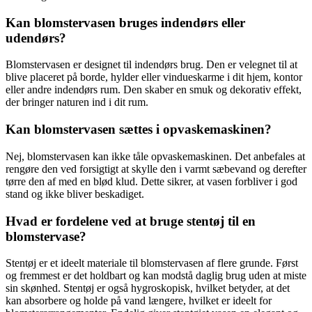
Kan blomstervasen bruges indendørs eller
udendørs?
Blomstervasen er designet til indendørs brug. Den er velegnet til at
blive placeret på borde, hylder eller vindueskarme i dit hjem, kontor
eller andre indendørs rum. Den skaber en smuk og dekorativ effekt,
der bringer naturen ind i dit rum.
Kan blomstervasen sættes i opvaskemaskinen?
Nej, blomstervasen kan ikke tåle opvaskemaskinen. Det anbefales at
rengøre den ved forsigtigt at skylle den i varmt sæbevand og derefter
tørre den af med en blød klud. Dette sikrer, at vasen forbliver i god
stand og ikke bliver beskadiget.
Hvad er fordelene ved at bruge stentøj til en
blomstervase?
Stentøj er et ideelt materiale til blomstervasen af flere grunde. Først
og fremmest er det holdbart og kan modstå daglig brug uden at miste
sin skønhed. Stentøj er også hygroskopisk, hvilket betyder, at det
kan absorbere og holde på vand længere, hvilket er ideelt for