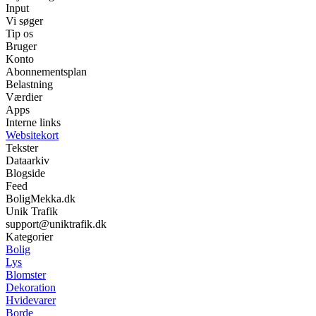
Input
Vi søger
Tip os
Bruger
Konto
Abonnementsplan
Belastning
Værdier
Apps
Interne links
Websitekort
Tekster
Dataarkiv
Blogside
Feed
BoligMekka.dk
Unik Trafik
support@uniktrafik.dk
Kategorier
Bolig
Lys
Blomster
Dekoration
Hvidevarer
Borde