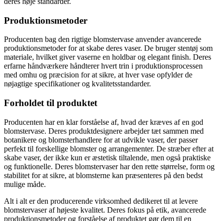
deres høje standarder.
Produktionsmetoder
Producenten bag den rigtige blomstervase anvender avancerede
produktionsmetoder for at skabe deres vaser. De bruger stentøj som
materiale, hvilket giver vaserne en holdbar og elegant finish. Deres
erfarne håndværkere håndterer hvert trin i produktionsprocessen
med omhu og præcision for at sikre, at hver vase opfylder de
nøjagtige specifikationer og kvalitetsstandarder.
Forholdet til produktet
Producenten har en klar forståelse af, hvad der kræves af en god
blomstervase. Deres produktdesignere arbejder tæt sammen med
botanikere og blomsterhandlere for at udvikle vaser, der passer
perfekt til forskellige blomster og arrangementer. De stræber efter at
skabe vaser, der ikke kun er æstetisk tiltalende, men også praktiske
og funktionelle. Deres blomstervaser har den rette størrelse, form og
stabilitet for at sikre, at blomsterne kan præsenteres på den bedst
mulige måde.
Alt i alt er den producerende virksomhed dedikeret til at levere
blomstervaser af højeste kvalitet. Deres fokus på etik, avancerede
produktionsmetoder og forståelse af produktet gør dem til en