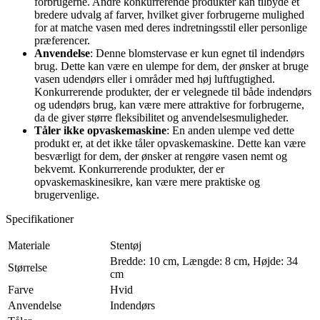
forbrugerne. Andre konkurrerende produkter kan tilbyde et
bredere udvalg af farver, hvilket giver forbrugerne mulighed
for at matche vasen med deres indretningsstil eller personlige
præferencer.
Anvendelse
: Denne blomstervase er kun egnet til indendørs
brug. Dette kan være en ulempe for dem, der ønsker at bruge
vasen udendørs eller i områder med høj luftfugtighed.
Konkurrerende produkter, der er velegnede til både indendørs
og udendørs brug, kan være mere attraktive for forbrugerne,
da de giver større fleksibilitet og anvendelsesmuligheder.
Tåler ikke opvaskemaskine
: En anden ulempe ved dette
produkt er, at det ikke tåler opvaskemaskine. Dette kan være
besværligt for dem, der ønsker at rengøre vasen nemt og
bekvemt. Konkurrerende produkter, der er
opvaskemaskinesikre, kan være mere praktiske og
brugervenlige.
Specifikationer
Materiale
Stentøj
Bredde: 10 cm, Længde: 8 cm, Højde: 34
Størrelse
cm
Farve
Hvid
Anvendelse
Indendørs