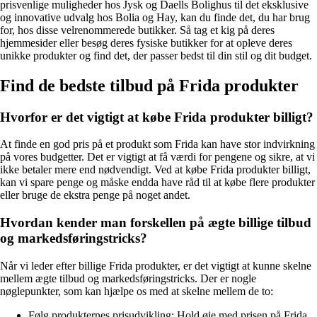
prisvenlige muligheder hos Jysk og Daells Bolighus til det eksklusive
og innovative udvalg hos Bolia og Hay, kan du finde det, du har brug
for, hos disse velrenommerede butikker. Så tag et kig på deres
hjemmesider eller besøg deres fysiske butikker for at opleve deres
unikke produkter og find det, der passer bedst til din stil og dit budget.
Find de bedste tilbud på Frida produkter
Hvorfor er det vigtigt at købe Frida produkter billigt?
At finde en god pris på et produkt som Frida kan have stor indvirkning
på vores budgetter. Det er vigtigt at få værdi for pengene og sikre, at vi
ikke betaler mere end nødvendigt. Ved at købe Frida produkter billigt,
kan vi spare penge og måske endda have råd til at købe flere produkter
eller bruge de ekstra penge på noget andet.
Hvordan kender man forskellen på ægte billige tilbud
og markedsføringstricks?
Når vi leder efter billige Frida produkter, er det vigtigt at kunne skelne
mellem ægte tilbud og markedsføringstricks. Der er nogle
nøglepunkter, som kan hjælpe os med at skelne mellem de to:
Følg produkternes prisudvikling: Hold øje med prisen på Frida