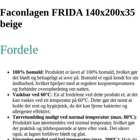
Faconlagen FRIDA 140x200x35
beige
Fordele
100% bomuld
: Produktet er lavet af 100% bomuld, hvilket gør
det blødt og behageligt at sove på. Bomuld er også kendt for sin
åndbarhed, hvilket hjælper med at regulere kropstemperaturen
og forhindre overophedning om natten.
Vaskbar ved 60°C
: En af fordelene ved dette produkt er, at det
kan vaskes ved en temperatur på 60°C. Dette gør det nemt at
holde det rent og hygiejnisk, da det kan fjerne bakterier og
allergener effektivt.
Tørretumbling muligt ved normal temperatur (max. 80ºC)
:
Produktet kan tørretumbles ved normal temperatur, hvilket gør
det praktisk og tidsbesparende at tørre efter vask. Det sikrer
også, at lagnet forbliver blødt og glat.
Strygning muligt ved høj temperatur (max. 200ºC)
: Hvis du