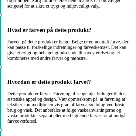
og sundhed. Sørg for at se efter dette mærke, når du vælger
sengetøj for at sikre et trygt og miljøvenligt valg.
Hvad er farven på dette produkt?
Farven på dette produkt er beige. Beige er en neutralt farve, der
kan passe til forskellige indretninger og farveskemaer. Det kan
give et roligt og behageligt udseende til soveværelset og let
kombineres med andre farver og mønstre.
Hvordan er dette produkt farvet?
Dette produkt er farvet. Farvning af sengetøjet bidrager til dets
æstetiske appel og design. Vær opmærksom på, at farvning af
tekstiler kan medføre en vis grad af farveafsmitning ved første
brug og vask. Det anbefales at følge vaskeanvisningerne og
vaske produktet separat eller med lignende farver for at undgå
farveoverførsel.