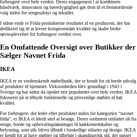
forbrugere over hele verden. Deres engagement i at kombinere
håndværk, innovation og bæredygtighed gør dem til et fremtrædende
valg inden for sengeudstyr og tekstiler.
I sidste ende er Frida-produkterne resultatet af en producent, der har
dedikeret sig til at levere kompromisløs kvalitet og skabe bedre
søvnoplevelser for forbrugere verden over.
En Omfattende Oversigt over Butikker der
Sælger Navnet Frida
IKEA
IKEA er en verdenskendt møbelbutik, der er kendt for sit brede udvalg
af produkter til hjemmet. Virksomheden blev grundlagt i 1943 i
Sverige og har siden da opnået stor popularitet over hele verden. IKEA
fokuserer på at tilbyde funktionelle og prisvenlige møbler af høj
kvalitet.
For forbrugere, der leder efter produkter inden for kategorien “navnet
frida”, er IKEA et ideelt sted at besøge. Deres sortiment omfatter alt fra
senge, borde og opbevaringsløsninger til køkkenredskaber og
belysning, som alle bliver tilbudt i forskellige stilarter og design. IKEA
er kendt for at have møbler og tilbehør i skandinavisk stil, der passer