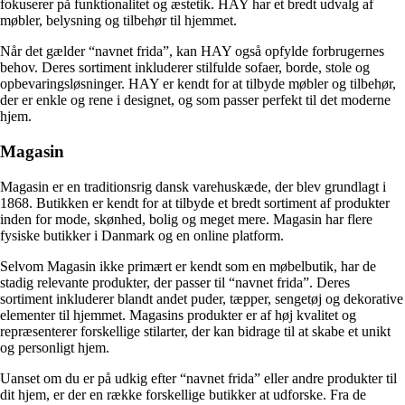
fokuserer på funktionalitet og æstetik. HAY har et bredt udvalg af
møbler, belysning og tilbehør til hjemmet.
Når det gælder “navnet frida”, kan HAY også opfylde forbrugernes
behov. Deres sortiment inkluderer stilfulde sofaer, borde, stole og
opbevaringsløsninger. HAY er kendt for at tilbyde møbler og tilbehør,
der er enkle og rene i designet, og som passer perfekt til det moderne
hjem.
Magasin
Magasin er en traditionsrig dansk varehuskæde, der blev grundlagt i
1868. Butikken er kendt for at tilbyde et bredt sortiment af produkter
inden for mode, skønhed, bolig og meget mere. Magasin har flere
fysiske butikker i Danmark og en online platform.
Selvom Magasin ikke primært er kendt som en møbelbutik, har de
stadig relevante produkter, der passer til “navnet frida”. Deres
sortiment inkluderer blandt andet puder, tæpper, sengetøj og dekorative
elementer til hjemmet. Magasins produkter er af høj kvalitet og
repræsenterer forskellige stilarter, der kan bidrage til at skabe et unikt
og personligt hjem.
Uanset om du er på udkig efter “navnet frida” eller andre produkter til
dit hjem, er der en række forskellige butikker at udforske. Fra de