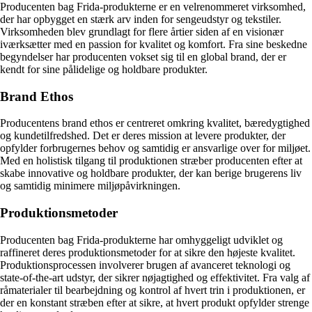
Producenten bag Frida-produkterne er en velrenommeret virksomhed,
der har opbygget en stærk arv inden for sengeudstyr og tekstiler.
Virksomheden blev grundlagt for flere årtier siden af en visionær
iværksætter med en passion for kvalitet og komfort. Fra sine beskedne
begyndelser har producenten vokset sig til en global brand, der er
kendt for sine pålidelige og holdbare produkter.
Brand Ethos
Producentens brand ethos er centreret omkring kvalitet, bæredygtighed
og kundetilfredshed. Det er deres mission at levere produkter, der
opfylder forbrugernes behov og samtidig er ansvarlige over for miljøet.
Med en holistisk tilgang til produktionen stræber producenten efter at
skabe innovative og holdbare produkter, der kan berige brugerens liv
og samtidig minimere miljøpåvirkningen.
Produktionsmetoder
Producenten bag Frida-produkterne har omhyggeligt udviklet og
raffineret deres produktionsmetoder for at sikre den højeste kvalitet.
Produktionsprocessen involverer brugen af avanceret teknologi og
state-of-the-art udstyr, der sikrer nøjagtighed og effektivitet. Fra valg af
råmaterialer til bearbejdning og kontrol af hvert trin i produktionen, er
der en konstant stræben efter at sikre, at hvert produkt opfylder strenge