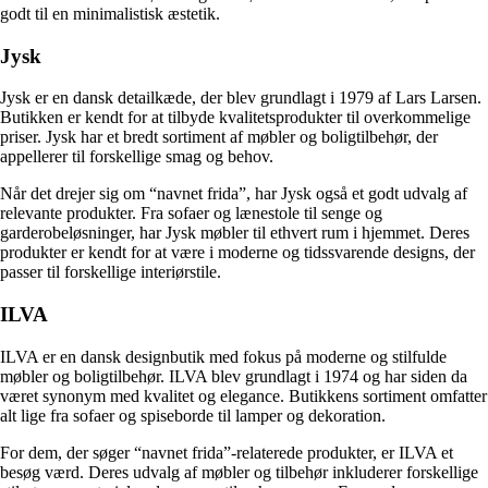
godt til en minimalistisk æstetik.
Jysk
Jysk er en dansk detailkæde, der blev grundlagt i 1979 af Lars Larsen.
Butikken er kendt for at tilbyde kvalitetsprodukter til overkommelige
priser. Jysk har et bredt sortiment af møbler og boligtilbehør, der
appellerer til forskellige smag og behov.
Når det drejer sig om “navnet frida”, har Jysk også et godt udvalg af
relevante produkter. Fra sofaer og lænestole til senge og
garderobeløsninger, har Jysk møbler til ethvert rum i hjemmet. Deres
produkter er kendt for at være i moderne og tidssvarende designs, der
passer til forskellige interiørstile.
ILVA
ILVA er en dansk designbutik med fokus på moderne og stilfulde
møbler og boligtilbehør. ILVA blev grundlagt i 1974 og har siden da
været synonym med kvalitet og elegance. Butikkens sortiment omfatter
alt lige fra sofaer og spiseborde til lamper og dekoration.
For dem, der søger “navnet frida”-relaterede produkter, er ILVA et
besøg værd. Deres udvalg af møbler og tilbehør inkluderer forskellige