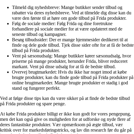
Tilmeld dig nyhedsbreve: Mange butikker sender tilbud og
rabatter via deres nyhedsbreve. Ved at tilmelde dig disse kan du
være den første til at høre om gode tilbud på Frida produkter.
Følg de sociale medier: Følg Frida og dine foretrukne
forhandlere på sociale medier for at være opdateret med de
seneste tilbud og kampagner.
Besøg tilbudssider: Der er mange hjemmesider dedikeret til at
finde og dele gode tilbud. Tjek disse sider ofte for at få de bedste
tilbud på Frida produkter.
Vent på sæsonudsalg: Mange butikker kører sæsonudsalg, hvor
priserne på mange produkter, herunder Frida, bliver reduceret
markant. Vent på disse udsalg for at få de bedste tilbud.
Overvej brugtmarkedet: Hvis du ikke har noget imod at købe
brugte produkter, kan du finde gode tilbud på Frida produkter på
online brugtmarkeder. Mange brugte produkter er stadig i god
stand og fungerer perfekt.
Ved at følge disse tips kan du være sikker på at finde de bedste tilbud
på Frida produkter og spare penge.
At købe Frida produkter billigt er ikke kun godt for vores pengepung,
men det kan også give os muligheden for at udforske og nyde flere af
deres fantastiske produkter. Vær opmærksom på ægte tilbud, vær
kritisk over for markedsføringstricks, og lav din research før du går på