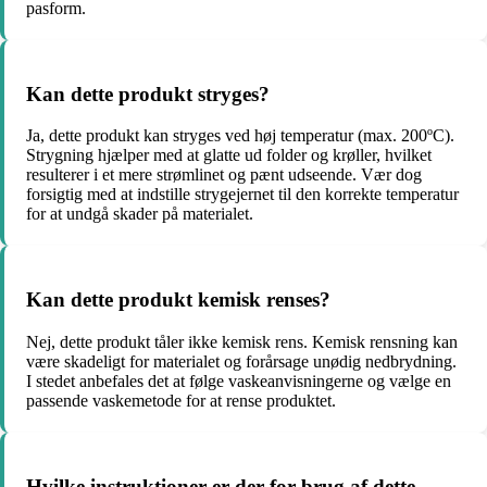
pasform.
Kan dette produkt stryges?
Ja, dette produkt kan stryges ved høj temperatur (max. 200ºC).
Strygning hjælper med at glatte ud folder og krøller, hvilket
resulterer i et mere strømlinet og pænt udseende. Vær dog
forsigtig med at indstille strygejernet til den korrekte temperatur
for at undgå skader på materialet.
Kan dette produkt kemisk renses?
Nej, dette produkt tåler ikke kemisk rens. Kemisk rensning kan
være skadeligt for materialet og forårsage unødig nedbrydning.
I stedet anbefales det at følge vaskeanvisningerne og vælge en
passende vaskemetode for at rense produktet.
Hvilke instruktioner er der for brug af dette