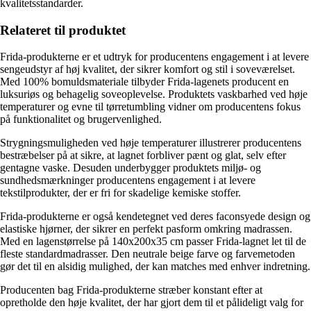
kvalitetsstandarder.
Relateret til produktet
Frida-produkterne er et udtryk for producentens engagement i at levere
sengeudstyr af høj kvalitet, der sikrer komfort og stil i soveværelset.
Med 100% bomuldsmateriale tilbyder Frida-lagenets producent en
luksuriøs og behagelig soveoplevelse. Produktets vaskbarhed ved høje
temperaturer og evne til tørretumbling vidner om producentens fokus
på funktionalitet og brugervenlighed.
Strygningsmuligheden ved høje temperaturer illustrerer producentens
bestræbelser på at sikre, at lagnet forbliver pænt og glat, selv efter
gentagne vaske. Desuden underbygger produktets miljø- og
sundhedsmærkninger producentens engagement i at levere
tekstilprodukter, der er fri for skadelige kemiske stoffer.
Frida-produkterne er også kendetegnet ved deres faconsyede design og
elastiske hjørner, der sikrer en perfekt pasform omkring madrassen.
Med en lagenstørrelse på 140x200x35 cm passer Frida-lagnet let til de
fleste standardmadrasser. Den neutrale beige farve og farvemetoden
gør det til en alsidig mulighed, der kan matches med enhver indretning.
Producenten bag Frida-produkterne stræber konstant efter at
opretholde den høje kvalitet, der har gjort dem til et pålideligt valg for