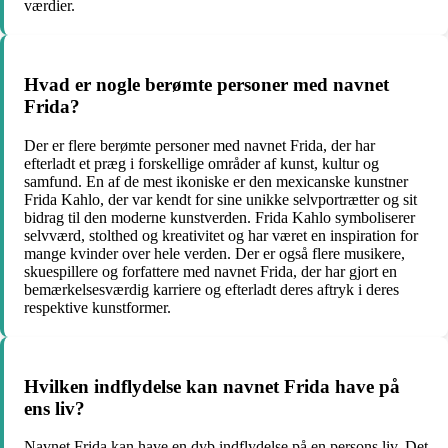
værdier.
Hvad er nogle berømte personer med navnet
Frida?
Der er flere berømte personer med navnet Frida, der har
efterladt et præg i forskellige områder af kunst, kultur og
samfund. En af de mest ikoniske er den mexicanske kunstner
Frida Kahlo, der var kendt for sine unikke selvportrætter og sit
bidrag til den moderne kunstverden. Frida Kahlo symboliserer
selvværd, stolthed og kreativitet og har været en inspiration for
mange kvinder over hele verden. Der er også flere musikere,
skuespillere og forfattere med navnet Frida, der har gjort en
bemærkelsesværdig karriere og efterladt deres aftryk i deres
respektive kunstformer.
Hvilken indflydelse kan navnet Frida have på
ens liv?
Navnet Frida kan have en dyb indflydelse på en persons liv. Det