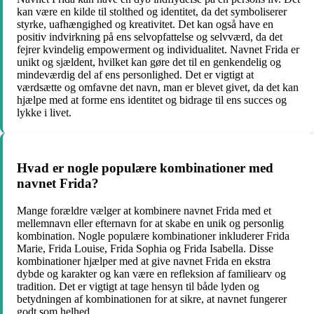
kan være en kilde til stolthed og identitet, da det symboliserer
styrke, uafhængighed og kreativitet. Det kan også have en
positiv indvirkning på ens selvopfattelse og selvværd, da det
fejrer kvindelig empowerment og individualitet. Navnet Frida er
unikt og sjældent, hvilket kan gøre det til en genkendelig og
mindeværdig del af ens personlighed. Det er vigtigt at
værdsætte og omfavne det navn, man er blevet givet, da det kan
hjælpe med at forme ens identitet og bidrage til ens succes og
lykke i livet.
Hvad er nogle populære kombinationer med
navnet Frida?
Mange forældre vælger at kombinere navnet Frida med et
mellemnavn eller efternavn for at skabe en unik og personlig
kombination. Nogle populære kombinationer inkluderer Frida
Marie, Frida Louise, Frida Sophia og Frida Isabella. Disse
kombinationer hjælper med at give navnet Frida en ekstra
dybde og karakter og kan være en refleksion af familiearv og
tradition. Det er vigtigt at tage hensyn til både lyden og
betydningen af kombinationen for at sikre, at navnet fungerer
godt som helhed.