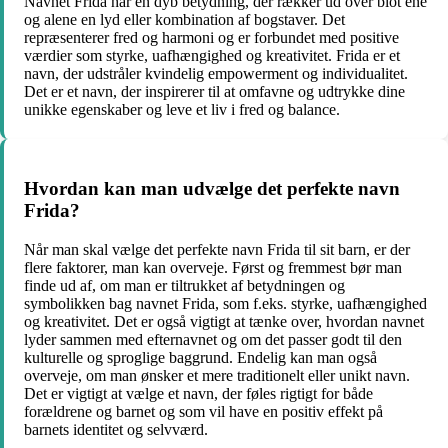
Navnet Frida har en dyb betydning, der rækker ud over blot ene
og alene en lyd eller kombination af bogstaver. Det
repræsenterer fred og harmoni og er forbundet med positive
værdier som styrke, uafhængighed og kreativitet. Frida er et
navn, der udstråler kvindelig empowerment og individualitet.
Det er et navn, der inspirerer til at omfavne og udtrykke dine
unikke egenskaber og leve et liv i fred og balance.
Hvordan kan man udvælge det perfekte navn
Frida?
Når man skal vælge det perfekte navn Frida til sit barn, er der
flere faktorer, man kan overveje. Først og fremmest bør man
finde ud af, om man er tiltrukket af betydningen og
symbolikken bag navnet Frida, som f.eks. styrke, uafhængighed
og kreativitet. Det er også vigtigt at tænke over, hvordan navnet
lyder sammen med efternavnet og om det passer godt til den
kulturelle og sproglige baggrund. Endelig kan man også
overveje, om man ønsker et mere traditionelt eller unikt navn.
Det er vigtigt at vælge et navn, der føles rigtigt for både
forældrene og barnet og som vil have en positiv effekt på
barnets identitet og selvværd.