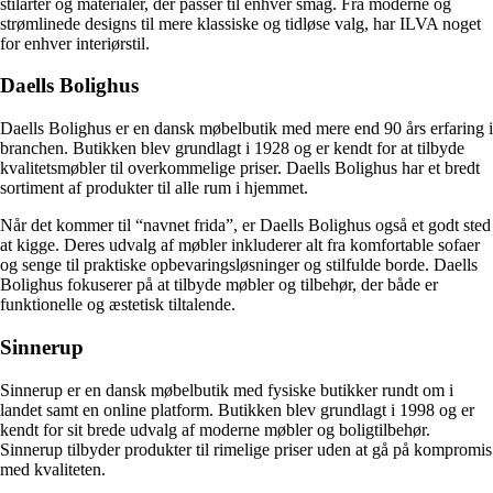
stilarter og materialer, der passer til enhver smag. Fra moderne og
strømlinede designs til mere klassiske og tidløse valg, har ILVA noget
for enhver interiørstil.
Daells Bolighus
Daells Bolighus er en dansk møbelbutik med mere end 90 års erfaring i
branchen. Butikken blev grundlagt i 1928 og er kendt for at tilbyde
kvalitetsmøbler til overkommelige priser. Daells Bolighus har et bredt
sortiment af produkter til alle rum i hjemmet.
Når det kommer til “navnet frida”, er Daells Bolighus også et godt sted
at kigge. Deres udvalg af møbler inkluderer alt fra komfortable sofaer
og senge til praktiske opbevaringsløsninger og stilfulde borde. Daells
Bolighus fokuserer på at tilbyde møbler og tilbehør, der både er
funktionelle og æstetisk tiltalende.
Sinnerup
Sinnerup er en dansk møbelbutik med fysiske butikker rundt om i
landet samt en online platform. Butikken blev grundlagt i 1998 og er
kendt for sit brede udvalg af moderne møbler og boligtilbehør.
Sinnerup tilbyder produkter til rimelige priser uden at gå på kompromis
med kvaliteten.