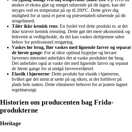
ønsker et ekstra glat og strøget udseende på dit lagen, kan det
stryges ved en temperatur på op til 200ºC. Dette giver dig
mulighed for at opnå et pænt og præsentabelt udseende på dit
sengelinned.
Tåler ikke kemisk rens
: En fordel ved dette produkt er, at det
ikke kræver kemisk rensning. Dette gør det mere økonomisk og
bekvemt at vedligeholde, da det kan vaskes derhjemme uden
behov for professionel rengøring.
Vaskes før brug, Bør vaskes med lignende farver og separat
de første gange
: For at sikre optimal hygiejne og bevare
farvernes intensitet anbefales det at vaske produktet før brug.
Det anbefales også at vaske det med lignende farver og separat
de første gange for at undgå farveoverførsel.
Elastik i hjørnerne
: Dette produkt har elastik i hjørnerne,
hvilket gør det nemt at sætte på og sikrer, at det forbliver på
plads hele natten. Dette eliminerer behovet for at justere lagnet
regelmæssigt.
Historien om producenten bag Frida-
produkterne
Heritage