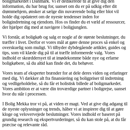
boligmarkedet i Danmark. Vi er dedikerede til at give dig den
information, du har brug for, uanset om du er på udkig efter dit
drømmehjem, ønsker at sælge din nuværende bolig eller blot vil
holde dig opdateret om de nyeste tendenser inden for
boligindretning og ejendom. Hos os finder du et væld af ressourcer,
der hjælper dig med at navigere i boligjunglen.
Vi forstår, at boligkøb og salg er nogle af de største beslutninger, du
træffer i livet. Derfor er vores mål at gøre denne proces så enkel og
overskuelig som muligt. Vi tilbyder dybdegående artikler, guides og
tips, som vil klæde dig på til at træffe informerede valg. Vores
indhold er skræddersyet til at imødekomme både nye og erfarne
boligkøbere, så du altid kan finde det, du behøver.
Vores team af eksperter brænder for at dele deres viden og erfaringer
med dig. Vi dækker alt fra finansiering og boligpriser til indretning
og vedligeholdelse, så du får et holistisk billede af boligmarkedet.
Vores ambition er at være din troværdige partner i boligrejse, uanset
hvor du står i processen.
I Bolig Mekka tror vi på, at viden er magt. Ved at give dig adgang til
de nyeste oplysninger og trends, håber vi at inspirere dig til at gøre
kloge og velovervejede beslutninger. Vores indhold er baseret på
grundig research og ekspertvurderinger, så du kan stole på, at du får
præcise og relevante råd.