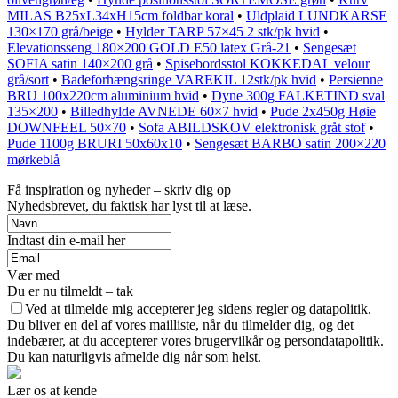
MILAS B25xL34xH15cm foldbar koral
•
Uldplaid LUNDKARSE
130×170 grå/beige
•
Hylder TARP 57×45 2 stk/pk hvid
•
Elevationsseng 180×200 GOLD E50 latex Grå-21
•
Sengesæt
SOFIA satin 140×200 grå
•
Spisebordsstol KOKKEDAL velour
grå/sort
•
Badeforhængsringe VAREKIL 12stk/pk hvid
•
Persienne
BRU 100x220cm aluminium hvid
•
Dyne 300g FALKETIND sval
135×200
•
Billedhylde AVNEDE 60×7 hvid
•
Pude 2x450g Høie
DOWNFEEL 50×70
•
Sofa ABILDSKOV elektronisk gråt stof
•
Pude 1100g BRURI 50x60x10
•
Sengesæt BARBO satin 200×220
mørkeblå
Få inspiration og nyheder – skriv dig op
Nyhedsbrevet, du faktisk har lyst til at læse.
Indtast din e-mail her
Vær med
Du er nu tilmeldt – tak
Ved at tilmelde mig accepterer jeg sidens regler og datapolitik.
Du bliver en del af vores mailliste, når du tilmelder dig, og det
indebærer, at du accepterer vores brugervilkår og persondatapolitik.
Du kan naturligvis afmelde dig når som helst.
Lær os at kende