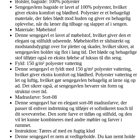
Bolster, bagside: 100% polyester
Sengegavlens bagside er lavet af 100% polyester, hvilket
giver ekstra komfort og blødhed. Polyester er et behageligt
materiale, der føles blødt mod huden og giver en behagelig
oplevelse, når du læner dig tilbage og slapper af i sengen.
Materiale: Møbelstof
Denne sengegavl er lavet af møbelstof, hvilket giver den et
elegant og stilfuldt udseende. Møbelstoffet er slidstærkt og
modstandsdygtigt over for pletter og skader, hvilket sikrer, at
sengegavlen holder sig flot i lang tid. Det bløde og behagelige
stof tilføjer også en ekstra følelse af luksus til din seng.
Fyld: 150 g/m² polyester vattering
Denne sengegavl er fyldt med 150 g/m² polyester vattering,
hvilket giver ekstra komfort og blødhed. Polyester vattering er
let og luftig, hvilket gør sengegavlen behagelig at læne sig op
ad. Det sikrer også, at sengegavlen bevarer sin form og
struktur over tid.
Madrasfarve: Sort-08
Denne sengegavl har en elegant sort-08 madrasfarve, der
passer til enhver indretning og tilføjer et sofistikeret touch til
dit soveværelse. Den sorte farve er tidløs og stilfuld, og den
vil let kunne kombineres med andre møbler og farver i
rummet.
Instruktion: Tørres af med en fugtig klud
Denne sengegavl er nem at vedligeholde. Du kan nemt holde