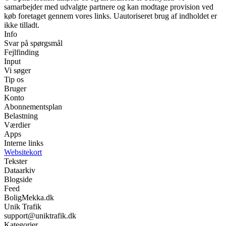
samarbejder med udvalgte partnere og kan modtage provision ved
køb foretaget gennem vores links. Uautoriseret brug af indholdet er
ikke tilladt.
Info
Svar på spørgsmål
Fejlfinding
Input
Vi søger
Tip os
Bruger
Konto
Abonnementsplan
Belastning
Værdier
Apps
Interne links
Websitekort
Tekster
Dataarkiv
Blogside
Feed
BoligMekka.dk
Unik Trafik
support@uniktrafik.dk
Kategorier