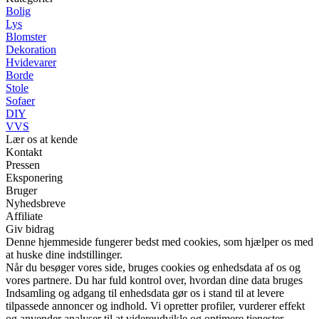
Bolig
Lys
Blomster
Dekoration
Hvidevarer
Borde
Stole
Sofaer
DIY
VVS
Lær os at kende
Kontakt
Pressen
Eksponering
Bruger
Nyhedsbreve
Affiliate
Giv bidrag
Denne hjemmeside fungerer bedst med cookies, som hjælper os med
at huske dine indstillinger.
Når du besøger vores side, bruges cookies og enhedsdata af os og
vores partnere. Du har fuld kontrol over, hvordan dine data bruges
Indsamling og adgang til enhedsdata gør os i stand til at levere
tilpassede annoncer og indhold. Vi opretter profiler, vurderer effekt
og anvender analyser til at videreudvikle og optimere tjenester