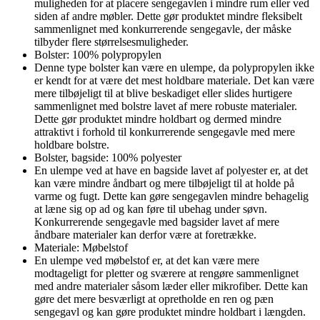
muligheden for at placere sengegavlen i mindre rum eller ved
siden af andre møbler. Dette gør produktet mindre fleksibelt
sammenlignet med konkurrerende sengegavle, der måske
tilbyder flere størrelsesmuligheder.
Bolster: 100% polypropylen
Denne type bolster kan være en ulempe, da polypropylen ikke
er kendt for at være det mest holdbare materiale. Det kan være
mere tilbøjeligt til at blive beskadiget eller slides hurtigere
sammenlignet med bolstre lavet af mere robuste materialer.
Dette gør produktet mindre holdbart og dermed mindre
attraktivt i forhold til konkurrerende sengegavle med mere
holdbare bolstre.
Bolster, bagside: 100% polyester
En ulempe ved at have en bagside lavet af polyester er, at det
kan være mindre åndbart og mere tilbøjeligt til at holde på
varme og fugt. Dette kan gøre sengegavlen mindre behagelig
at læne sig op ad og kan føre til ubehag under søvn.
Konkurrerende sengegavle med bagsider lavet af mere
åndbare materialer kan derfor være at foretrække.
Materiale: Møbelstof
En ulempe ved møbelstof er, at det kan være mere
modtageligt for pletter og sværere at rengøre sammenlignet
med andre materialer såsom læder eller mikrofiber. Dette kan
gøre det mere besværligt at opretholde en ren og pæn
sengegavl og kan gøre produktet mindre holdbart i længden.