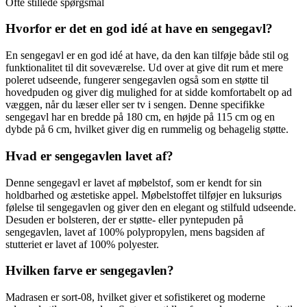
Ofte stillede spørgsmål
Hvorfor er det en god idé at have en sengegavl?
En sengegavl er en god idé at have, da den kan tilføje både stil og
funktionalitet til dit soveværelse. Ud over at give dit rum et mere
poleret udseende, fungerer sengegavlen også som en støtte til
hovedpuden og giver dig mulighed for at sidde komfortabelt op ad
væggen, når du læser eller ser tv i sengen. Denne specifikke
sengegavl har en bredde på 180 cm, en højde på 115 cm og en
dybde på 6 cm, hvilket giver dig en rummelig og behagelig støtte.
Hvad er sengegavlen lavet af?
Denne sengegavl er lavet af møbelstof, som er kendt for sin
holdbarhed og æstetiske appel. Møbelstoffet tilføjer en luksuriøs
følelse til sengegavlen og giver den en elegant og stilfuld udseende.
Desuden er bolsteren, der er støtte- eller pyntepuden på
sengegavlen, lavet af 100% polypropylen, mens bagsiden af
stutteriet er lavet af 100% polyester.
Hvilken farve er sengegavlen?
Madrasen er sort-08, hvilket giver et sofistikeret og moderne