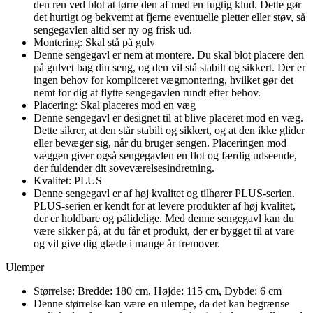
den ren ved blot at tørre den af med en fugtig klud. Dette gør
det hurtigt og bekvemt at fjerne eventuelle pletter eller støv, så
sengegavlen altid ser ny og frisk ud.
Montering: Skal stå på gulv
Denne sengegavl er nem at montere. Du skal blot placere den
på gulvet bag din seng, og den vil stå stabilt og sikkert. Der er
ingen behov for kompliceret vægmontering, hvilket gør det
nemt for dig at flytte sengegavlen rundt efter behov.
Placering: Skal placeres mod en væg
Denne sengegavl er designet til at blive placeret mod en væg.
Dette sikrer, at den står stabilt og sikkert, og at den ikke glider
eller bevæger sig, når du bruger sengen. Placeringen mod
væggen giver også sengegavlen en flot og færdig udseende,
der fuldender dit soveværelsesindretning.
Kvalitet: PLUS
Denne sengegavl er af høj kvalitet og tilhører PLUS-serien.
PLUS-serien er kendt for at levere produkter af høj kvalitet,
der er holdbare og pålidelige. Med denne sengegavl kan du
være sikker på, at du får et produkt, der er bygget til at vare
og vil give dig glæde i mange år fremover.
Ulemper
Størrelse: Bredde: 180 cm, Højde: 115 cm, Dybde: 6 cm
Denne størrelse kan være en ulempe, da det kan begrænse