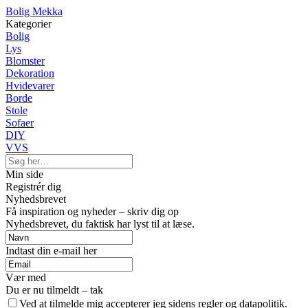
Bolig Mekka
Kategorier
Bolig
Lys
Blomster
Dekoration
Hvidevarer
Borde
Stole
Sofaer
DIY
VVS
Min side
Registrér dig
Nyhedsbrevet
Få inspiration og nyheder – skriv dig op
Nyhedsbrevet, du faktisk har lyst til at læse.
Indtast din e-mail her
Vær med
Du er nu tilmeldt – tak
Ved at tilmelde mig accepterer jeg sidens regler og datapolitik.