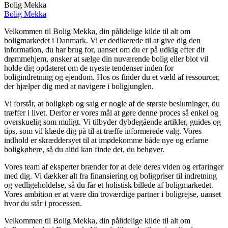
Bolig Mekka
Bolig Mekka
Velkommen til Bolig Mekka, din pålidelige kilde til alt om
boligmarkedet i Danmark. Vi er dedikerede til at give dig den
information, du har brug for, uanset om du er på udkig efter dit
drømmehjem, ønsker at sælge din nuværende bolig eller blot vil
holde dig opdateret om de nyeste tendenser inden for
boligindretning og ejendom. Hos os finder du et væld af ressourcer,
der hjælper dig med at navigere i boligjunglen.
Vi forstår, at boligkøb og salg er nogle af de største beslutninger, du
træffer i livet. Derfor er vores mål at gøre denne proces så enkel og
overskuelig som muligt. Vi tilbyder dybdegående artikler, guides og
tips, som vil klæde dig på til at træffe informerede valg. Vores
indhold er skræddersyet til at imødekomme både nye og erfarne
boligkøbere, så du altid kan finde det, du behøver.
Vores team af eksperter brænder for at dele deres viden og erfaringer
med dig. Vi dækker alt fra finansiering og boligpriser til indretning
og vedligeholdelse, så du får et holistisk billede af boligmarkedet.
Vores ambition er at være din troværdige partner i boligrejse, uanset
hvor du står i processen.
Velkommen til Bolig Mekka, din pålidelige kilde til alt om