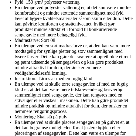
Fyld: 150 g/m² polyester vattering
En ulempe ved polyester vattering er, at det kan være mindre
komfortabelt og mindre støttende sammenlignet med fyld
lavet af højere kvalitetsmaterialer såsom skum eller dun. Dette
kan påvirke komforten og støtteniveauet, hvilket gør
produktet mindre attraktivt i forhold til konkurrerende
sengegavle med mere behageligt fyld.
Madrasfarve: Sort-08
En ulempe ved en sort madrasfarve er, at den kan være mere
modtagelig for synlige pletter og støv sammenlignet med
lysere farver. Dette kan gøre det sværere at opretholde et rent
og pænt udseende på sengegavlen og kan gøre produktet
mindre attraktivt for dem, der ønsker en mere
vedligeholdelsesfri løsning.
Instruktion: Tørres af med en fugtig klud
En ulempe ved at skulle tørre sengegavlen af med en fugtig
klud er, at det kan være mere tidskrævende og besværligt
sammenlignet med sengegavle, der kan rengøres med en
støvsuger eller vaskes i maskinen. Dette kan gøre produktet
mindre praktisk og mindre attraktivt for dem, der ønsker en
nemmere rengøringsproces.
Montering: Skal stå på gulv
En ulempe ved at skulle placere sengegavlen på gulvet er, at
det kan begrænse muligheden for at justere højden eller
placeringen af sengegavlen. Dette kan være en ulempe for