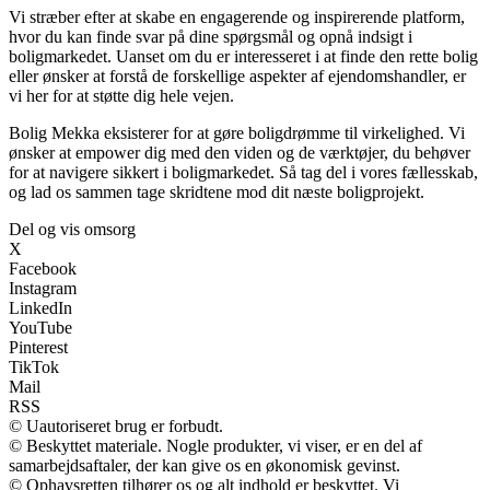
Vi stræber efter at skabe en engagerende og inspirerende platform,
hvor du kan finde svar på dine spørgsmål og opnå indsigt i
boligmarkedet. Uanset om du er interesseret i at finde den rette bolig
eller ønsker at forstå de forskellige aspekter af ejendomshandler, er
vi her for at støtte dig hele vejen.
Bolig Mekka eksisterer for at gøre boligdrømme til virkelighed. Vi
ønsker at empower dig med den viden og de værktøjer, du behøver
for at navigere sikkert i boligmarkedet. Så tag del i vores fællesskab,
og lad os sammen tage skridtene mod dit næste boligprojekt.
Del og vis omsorg
X
Facebook
Instagram
LinkedIn
YouTube
Pinterest
TikTok
Mail
RSS
© Uautoriseret brug er forbudt.
© Beskyttet materiale. Nogle produkter, vi viser, er en del af
samarbejdsaftaler, der kan give os en økonomisk gevinst.
© Ophavsretten tilhører os og alt indhold er beskyttet. Vi