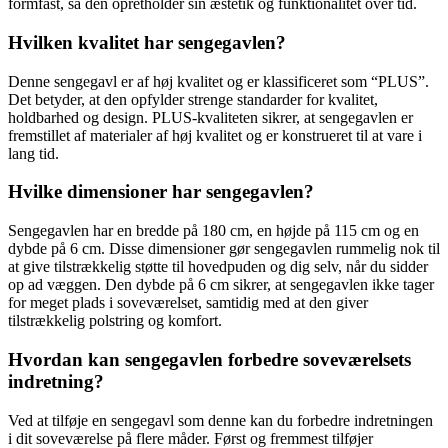
formfast, så den opretholder sin æstetik og funktionalitet over tid.
Hvilken kvalitet har sengegavlen?
Denne sengegavl er af høj kvalitet og er klassificeret som “PLUS”.
Det betyder, at den opfylder strenge standarder for kvalitet,
holdbarhed og design. PLUS-kvaliteten sikrer, at sengegavlen er
fremstillet af materialer af høj kvalitet og er konstrueret til at vare i
lang tid.
Hvilke dimensioner har sengegavlen?
Sengegavlen har en bredde på 180 cm, en højde på 115 cm og en
dybde på 6 cm. Disse dimensioner gør sengegavlen rummelig nok til
at give tilstrækkelig støtte til hovedpuden og dig selv, når du sidder
op ad væggen. Den dybde på 6 cm sikrer, at sengegavlen ikke tager
for meget plads i soveværelset, samtidig med at den giver
tilstrækkelig polstring og komfort.
Hvordan kan sengegavlen forbedre soveværelsets
indretning?
Ved at tilføje en sengegavl som denne kan du forbedre indretningen
i dit soveværelse på flere måder. Først og fremmest tilføjer