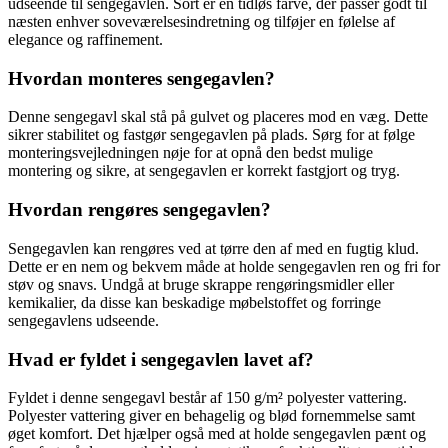
udseende til sengegavlen. Sort er en tidløs farve, der passer godt til
næsten enhver soveværelsesindretning og tilføjer en følelse af
elegance og raffinement.
Hvordan monteres sengegavlen?
Denne sengegavl skal stå på gulvet og placeres mod en væg. Dette
sikrer stabilitet og fastgør sengegavlen på plads. Sørg for at følge
monteringsvejledningen nøje for at opnå den bedst mulige
montering og sikre, at sengegavlen er korrekt fastgjort og tryg.
Hvordan rengøres sengegavlen?
Sengegavlen kan rengøres ved at tørre den af med en fugtig klud.
Dette er en nem og bekvem måde at holde sengegavlen ren og fri for
støv og snavs. Undgå at bruge skrappe rengøringsmidler eller
kemikalier, da disse kan beskadige møbelstoffet og forringe
sengegavlens udseende.
Hvad er fyldet i sengegavlen lavet af?
Fyldet i denne sengegavl består af 150 g/m² polyester vattering.
Polyester vattering giver en behagelig og blød fornemmelse samt
øget komfort. Det hjælper også med at holde sengegavlen pænt og