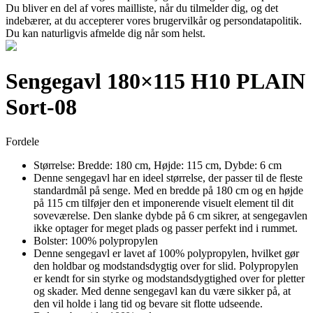
Du bliver en del af vores mailliste, når du tilmelder dig, og det
indebærer, at du accepterer vores brugervilkår og persondatapolitik.
Du kan naturligvis afmelde dig når som helst.
Sengegavl 180×115 H10 PLAIN
Sort-08
Fordele
Størrelse: Bredde: 180 cm, Højde: 115 cm, Dybde: 6 cm
Denne sengegavl har en ideel størrelse, der passer til de fleste
standardmål på senge. Med en bredde på 180 cm og en højde
på 115 cm tilføjer den et imponerende visuelt element til dit
soveværelse. Den slanke dybde på 6 cm sikrer, at sengegavlen
ikke optager for meget plads og passer perfekt ind i rummet.
Bolster: 100% polypropylen
Denne sengegavl er lavet af 100% polypropylen, hvilket gør
den holdbar og modstandsdygtig over for slid. Polypropylen
er kendt for sin styrke og modstandsdygtighed over for pletter
og skader. Med denne sengegavl kan du være sikker på, at
den vil holde i lang tid og bevare sit flotte udseende.