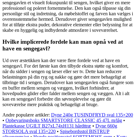
sengegavlen et visuelt fokuspunkt til sengen, hvilket giver en mere
professionel og poleret fornemmelse. Den kan også tilpasse sig din
personlige stil og indretning, da møbelstoffet og farven kan vælges i
overensstemmelse hermed. Derudover giver sengegavlen mulighed
for at tilføje ekstra puder, dekorative elementer eller belysning for at
skabe en hyggelig og indbydende atmosfære i soveværelset.
Hvilke implicerede fordele kan man opnå ved at
have en sengegavl?
Ud over æstetikken kan der være flere fordele ved at have en
sengegavl. For det første kan den tilbyde ekstra støtte og komfort,
når du sidder i sengen og læser eller ser tv. Dette kan reducere
belastningen på din ryg og nakke og gøre det mere behageligt at
tilbringe tid i sengen. Derudover kan sengegavlen også fungere som
en buffer mellem sengen og væggen, hvilket forhindrer, at
hovedpuden glider eller falder mellem sengen og væggen. Alt i alt
kan en sengegavl forbedre din søvnoplevelse og gøre dit
soveværelse mere praktisk og behageligt at bruge.
Andre populære artikler:
Dyne 240g TUSINDFRYD sval 135×200
•
Opbevaringsboks SMARTSTORE CLASSIC 45 47L m/låg
•
Plantekasse UGILT B27xL74xH131 hårdttræ
•
Dyne 660g
STORSOLA sval 135×220
•
Spisebordsstol BISTRUP
olivengrøn/eg
•
Hynde positionsstol SORTEMOSE grøn
•
Kurv