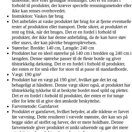
udseende, selv efter gentagne rensninger. Det er en fordel i
forhold til produkter, der kræver specielle rensningsmetoder eller
ikke kan renses overhovedet.
Instruktion: Vaskes før brug
Det anbefales at vaske produktet før brug for at fjerne eventuelle
rester af produktion eller transport. Dette sikrer, at produktet er
rent og frisk, når det bruges. Det er en fordel i forhold til
produkter, der ikke har denne anbefaling, da de kan have støv
eller snavs, der kan påvirke brugeroplevelsen.
Størrelse: Bredde: 140 cm, Længde: 240 cm
Produktet har en ideel størrelse på 140 cm i bredden og 240 cm i
længden. Denne størrelse passer til de fleste borde og giver
tilstrækkelig dækning. Det er en fordel i forhold til produkter,
der enten er for små eller for store til at passe til standardborde.
Vægt: 190 g/m²
Produktet har en vægt på 190 g/m², hvilket gør det let og
behageligt at håndtere. Denne vægt sikrer også, at produktet har
tilstrækkelig tykkelse til at beskytte bordet mod spild og pletter.
Det er en fordel i forhold til produkter, der enten er for tunge
eller for lette til at give den ønskede beskyttelse.
Farvemetode: Garnfarvet
Produktet er garnfarvet, hvilket betyder, at alle trådene er farvet
før vævning. Dette resulterer i vævede mønstre, der kan ses på
begge sider af stoffet og farver, der er mere holdbare. Denne
farvemetode giver produktet et unikt udseende og gør det mere