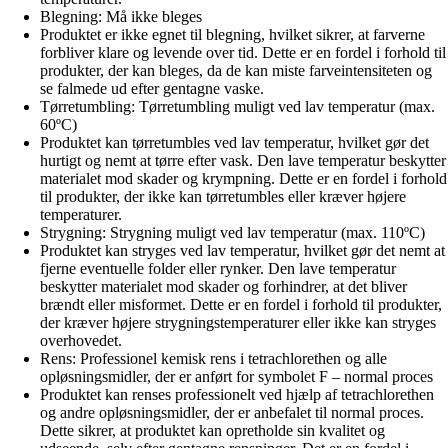
Blegning: Må ikke bleges
Produktet er ikke egnet til blegning, hvilket sikrer, at farverne
forbliver klare og levende over tid. Dette er en fordel i forhold til
produkter, der kan bleges, da de kan miste farveintensiteten og
se falmede ud efter gentagne vaske.
Tørretumbling: Tørretumbling muligt ved lav temperatur (max.
60ºC)
Produktet kan tørretumbles ved lav temperatur, hvilket gør det
hurtigt og nemt at tørre efter vask. Den lave temperatur beskytter
materialet mod skader og krympning. Dette er en fordel i forhold
til produkter, der ikke kan tørretumbles eller kræver højere
temperaturer.
Strygning: Strygning muligt ved lav temperatur (max. 110ºC)
Produktet kan stryges ved lav temperatur, hvilket gør det nemt at
fjerne eventuelle folder eller rynker. Den lave temperatur
beskytter materialet mod skader og forhindrer, at det bliver
brændt eller misformet. Dette er en fordel i forhold til produkter,
der kræver højere strygningstemperaturer eller ikke kan stryges
overhovedet.
Rens: Professionel kemisk rens i tetrachlorethen og alle
opløsningsmidler, der er anført for symbolet F – normal proces
Produktet kan renses professionelt ved hjælp af tetrachlorethen
og andre opløsningsmidler, der er anbefalet til normal proces.
Dette sikrer, at produktet kan opretholde sin kvalitet og