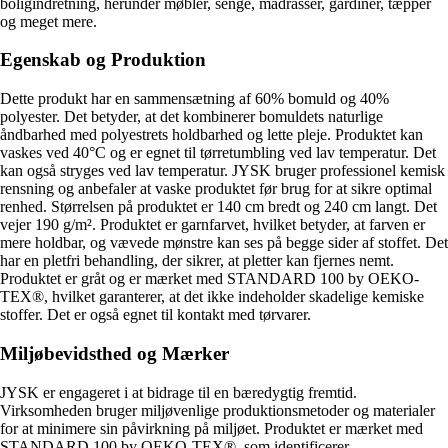
boligindretning, herunder møbler, senge, madrasser, gardiner, tæpper
og meget mere.
Egenskab og Produktion
Dette produkt har en sammensætning af 60% bomuld og 40%
polyester. Det betyder, at det kombinerer bomuldets naturlige
åndbarhed med polyestrets holdbarhed og lette pleje. Produktet kan
vaskes ved 40°C og er egnet til tørretumbling ved lav temperatur. Det
kan også stryges ved lav temperatur. JYSK bruger professionel kemisk
rensning og anbefaler at vaske produktet før brug for at sikre optimal
renhed. Størrelsen på produktet er 140 cm bredt og 240 cm langt. Det
vejer 190 g/m². Produktet er garnfarvet, hvilket betyder, at farven er
mere holdbar, og vævede mønstre kan ses på begge sider af stoffet. Det
har en pletfri behandling, der sikrer, at pletter kan fjernes nemt.
Produktet er gråt og er mærket med STANDARD 100 by OEKO-
TEX®, hvilket garanterer, at det ikke indeholder skadelige kemiske
stoffer. Det er også egnet til kontakt med tørvarer.
Miljøbevidsthed og Mærker
JYSK er engageret i at bidrage til en bæredygtig fremtid.
Virksomheden bruger miljøvenlige produktionsmetoder og materialer
for at minimere sin påvirkning på miljøet. Produktet er mærket med
STANDARD 100 by OEKO-TEX®, som identificerer