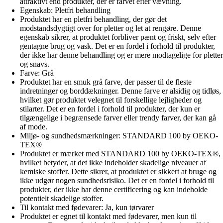
attraktivt end produkter, der er farvet efter vævning.
Egenskab: Pletfri behandling
Produktet har en pletfri behandling, der gør det
modstandsdygtigt over for pletter og let at rengøre. Denne
egenskab sikrer, at produktet forbliver pænt og friskt, selv efter
gentagne brug og vask. Det er en fordel i forhold til produkter,
der ikke har denne behandling og er mere modtagelige for pletter
og snavs.
Farve: Grå
Produktet har en smuk grå farve, der passer til de fleste
indretninger og borddækninger. Denne farve er alsidig og tidløs,
hvilket gør produktet velegnet til forskellige lejligheder og
stilarter. Det er en fordel i forhold til produkter, der kun er
tilgængelige i begrænsede farver eller trendy farver, der kan gå
af mode.
Miljø- og sundhedsmærkninger: STANDARD 100 by OEKO-
TEX®
Produktet er mærket med STANDARD 100 by OEKO-TEX®,
hvilket betyder, at det ikke indeholder skadelige niveauer af
kemiske stoffer. Dette sikrer, at produktet er sikkert at bruge og
ikke udgør nogen sundhedsrisiko. Det er en fordel i forhold til
produkter, der ikke har denne certificering og kan indeholde
potentielt skadelige stoffer.
Til kontakt med fødevarer: Ja, kun tørvarer
Produktet er egnet til kontakt med fødevarer, men kun til