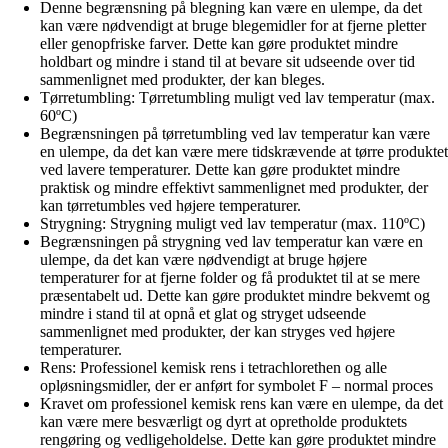
Denne begrænsning på blegning kan være en ulempe, da det
kan være nødvendigt at bruge blegemidler for at fjerne pletter
eller genopfriske farver. Dette kan gøre produktet mindre
holdbart og mindre i stand til at bevare sit udseende over tid
sammenlignet med produkter, der kan bleges.
Tørretumbling: Tørretumbling muligt ved lav temperatur (max.
60ºC)
Begrænsningen på tørretumbling ved lav temperatur kan være
en ulempe, da det kan være mere tidskrævende at tørre produktet
ved lavere temperaturer. Dette kan gøre produktet mindre
praktisk og mindre effektivt sammenlignet med produkter, der
kan tørretumbles ved højere temperaturer.
Strygning: Strygning muligt ved lav temperatur (max. 110ºC)
Begrænsningen på strygning ved lav temperatur kan være en
ulempe, da det kan være nødvendigt at bruge højere
temperaturer for at fjerne folder og få produktet til at se mere
præsentabelt ud. Dette kan gøre produktet mindre bekvemt og
mindre i stand til at opnå et glat og stryget udseende
sammenlignet med produkter, der kan stryges ved højere
temperaturer.
Rens: Professionel kemisk rens i tetrachlorethen og alle
opløsningsmidler, der er anført for symbolet F – normal proces
Kravet om professionel kemisk rens kan være en ulempe, da det
kan være mere besværligt og dyrt at opretholde produktets
rengøring og vedligeholdelse. Dette kan gøre produktet mindre