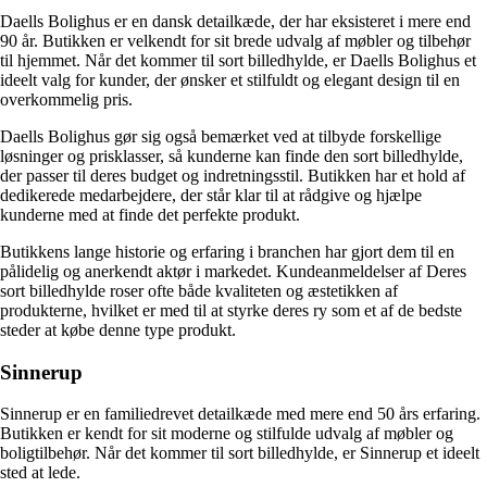
Daells Bolighus er en dansk detailkæde, der har eksisteret i mere end
90 år. Butikken er velkendt for sit brede udvalg af møbler og tilbehør
til hjemmet. Når det kommer til sort billedhylde, er Daells Bolighus et
ideelt valg for kunder, der ønsker et stilfuldt og elegant design til en
overkommelig pris.
Daells Bolighus gør sig også bemærket ved at tilbyde forskellige
løsninger og prisklasser, så kunderne kan finde den sort billedhylde,
der passer til deres budget og indretningsstil. Butikken har et hold af
dedikerede medarbejdere, der står klar til at rådgive og hjælpe
kunderne med at finde det perfekte produkt.
Butikkens lange historie og erfaring i branchen har gjort dem til en
pålidelig og anerkendt aktør i markedet. Kundeanmeldelser af Deres
sort billedhylde roser ofte både kvaliteten og æstetikken af
produkterne, hvilket er med til at styrke deres ry som et af de bedste
steder at købe denne type produkt.
Sinnerup
Sinnerup er en familiedrevet detailkæde med mere end 50 års erfaring.
Butikken er kendt for sit moderne og stilfulde udvalg af møbler og
boligtilbehør. Når det kommer til sort billedhylde, er Sinnerup et ideelt
sted at lede.