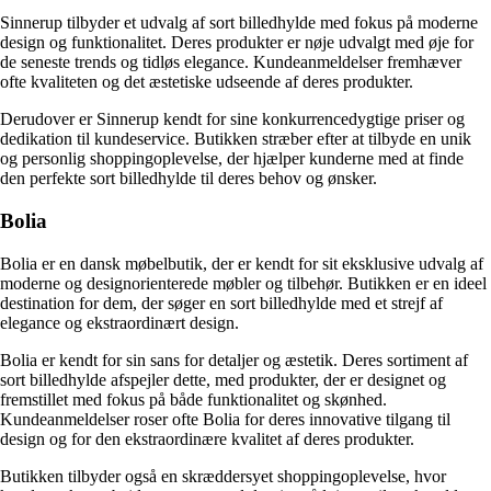
Sinnerup tilbyder et udvalg af sort billedhylde med fokus på moderne
design og funktionalitet. Deres produkter er nøje udvalgt med øje for
de seneste trends og tidløs elegance. Kundeanmeldelser fremhæver
ofte kvaliteten og det æstetiske udseende af deres produkter.
Derudover er Sinnerup kendt for sine konkurrencedygtige priser og
dedikation til kundeservice. Butikken stræber efter at tilbyde en unik
og personlig shoppingoplevelse, der hjælper kunderne med at finde
den perfekte sort billedhylde til deres behov og ønsker.
Bolia
Bolia er en dansk møbelbutik, der er kendt for sit eksklusive udvalg af
moderne og designorienterede møbler og tilbehør. Butikken er en ideel
destination for dem, der søger en sort billedhylde med et strejf af
elegance og ekstraordinært design.
Bolia er kendt for sin sans for detaljer og æstetik. Deres sortiment af
sort billedhylde afspejler dette, med produkter, der er designet og
fremstillet med fokus på både funktionalitet og skønhed.
Kundeanmeldelser roser ofte Bolia for deres innovative tilgang til
design og for den ekstraordinære kvalitet af deres produkter.
Butikken tilbyder også en skræddersyet shoppingoplevelse, hvor