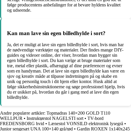
følge producentens anbefalinger for at bevare hyldens kvalitet
og udseende.
Kan man lave sin egen billedhylde i sort?
Ja, det er muligt at lave sin egen billedhylde i sort, hvis man har
de nødvendige værktøjer og materialer. Der findes mange DIY-
guides og videoer online, der viser, hvordan man bygger sin
egen billedhylde i sort. Du kan vælge at bruge materialer som
træ, metal eller plastik, afhængigt af dine præferencer og evner
som en handyman. Det at lave sin egen billedhylde kan være en
sjov og kreativ måde at tilpasse indretningen på og skabe en
unik og personlig touch i dit hjem eller kontor. Husk altid at
følge sikkerhedsinstruktionerne og søge professionel hjælp, hvis
du er usikker på, hvordan du går i gang med at lave din egen
billedhylde.
Andre populære artikler:
Topmadras 140×200 GOLD T110
WELLPUR
•
Instruktørstol NAGELSTI sort
•
TV-bord
FREDENSBORG hvid
•
Lænestol VONSILD elektronisk lysegrå
•
Junior sengesæt UNA 100×140 grå/rød
•
Gardin ROXEN 1x140x245