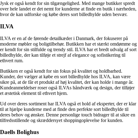
Jysk er også kendt for sin tilgængelighed. Med mange butikker spredt
over hele landet er det nemt for kunderne at finde en butik i nærheden,
hvor de kan udforske og købe deres sort billedhylde uden besvær.
ILVA
ILVA er en af de førende detailkæder i Danmark, der fokuserer på
moderne møbler og boligtilbehør. Butikken har et stærkt omdømme og
er kendt for sin stilfulde og trendy stil. ILVA har et bredt udvalg af sort
billedhylde, der kan tilføje et strejf af elegance og sofistikering til
ethvert rum.
Butikken er også kendt for sin fokus på kvalitet og holdbarhed.
Kunder, der vælger at købe en sort billedhylde hos ILVA, kan være
sikre på, at de får et produkt af høj kvalitet, der kan holde i mange år.
Kundeanmeldelser roser også ILVAs håndværk og design, der tilføjer
et æstetisk element til ethvert hjem.
Ud over deres sortiment har ILVA også et hold af eksperter, der er klar
til at hjælpe kunderne med at finde den perfekte sort billedhylde til
deres behov og ønsker. Denne personlige touch bidrager til at sikre en
tilfredsstillende og skræddersyet shoppingoplevelse for kunden.
Daells Bolighus