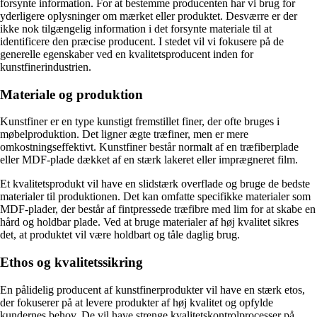
forsynte information. For at bestemme producenten har vi brug for
yderligere oplysninger om mærket eller produktet. Desværre er der
ikke nok tilgængelig information i det forsynte materiale til at
identificere den præcise producent. I stedet vil vi fokusere på de
generelle egenskaber ved en kvalitetsproducent inden for
kunstfinerindustrien.
Materiale og produktion
Kunstfiner er en type kunstigt fremstillet finer, der ofte bruges i
møbelproduktion. Det ligner ægte træfiner, men er mere
omkostningseffektivt. Kunstfiner består normalt af en træfiberplade
eller MDF-plade dækket af en stærk lakeret eller imprægneret film.
Et kvalitetsprodukt vil have en slidstærk overflade og bruge de bedste
materialer til produktionen. Det kan omfatte specifikke materialer som
MDF-plader, der består af fintpressede træfibre med lim for at skabe en
hård og holdbar plade. Ved at bruge materialer af høj kvalitet sikres
det, at produktet vil være holdbart og tåle daglig brug.
Ethos og kvalitetssikring
En pålidelig producent af kunstfinerprodukter vil have en stærk etos,
der fokuserer på at levere produkter af høj kvalitet og opfylde
kundernes behov. De vil have strenge kvalitetskontrolprocesser på