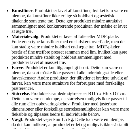
Kunstfiner
: Produktet er lavet af kunstfiner, hvilket kan være en
ulempe, da kunstfiner ikke er lige så holdbart og æstetisk
tiltalende som ægte træ. Dette gør produktet mindre attraktivt
sammenlignet med konkurrerende produkter, der måske er lavet
af ægte træ.
Materialevalg
: Produktet er lavet af folie eller MDF-plade.
Folie er en type kunstfiner med en slidstærk overflade, men det
kan stadig være mindre holdbart end ægte træ. MDF-plader
består af fine træfibre presset sammen med lim, hvilket kan gøre
produktet mindre stabilt og holdbart sammenlignet med
produkter lavet af massivt træ.
Farve
: Produktet er kun tilgængeligt i sort. Dette kan være en
ulempe, da sort måske ikke passer til alle indretningsstile eller
farveskemaer. Andre produkter, der tilbyder et bredere udvalg af
farver, kan være mere attraktive for forbrugere med forskellige
præferencer.
Størrelse
: Produktets samlede størrelse er B115 x H6 x D7 cm.
Dette kan være en ulempe, da størrelsen muligvis ikke passer til
alle rum eller opbevaringsbehov. Produkter med justerbare
dimensioner eller forskellige størrelsesmuligheder kan være mere
fleksible og tilpasses bedre til individuelle behov.
Vægt
: Produktet vejer kun 1,5 kg. Dette kan være en ulempe,
da det kan indikere, at produktet er let og muligvis ikke så stabilt