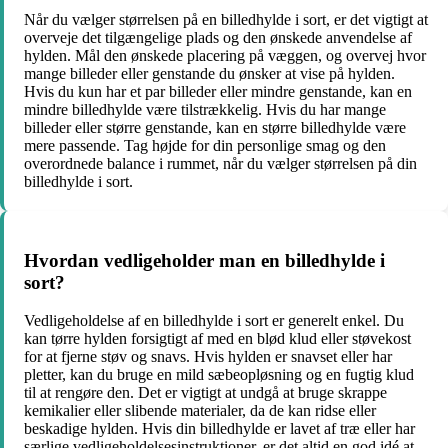
Når du vælger størrelsen på en billedhylde i sort, er det vigtigt at
overveje det tilgængelige plads og den ønskede anvendelse af
hylden. Mål den ønskede placering på væggen, og overvej hvor
mange billeder eller genstande du ønsker at vise på hylden.
Hvis du kun har et par billeder eller mindre genstande, kan en
mindre billedhylde være tilstrækkelig. Hvis du har mange
billeder eller større genstande, kan en større billedhylde være
mere passende. Tag højde for din personlige smag og den
overordnede balance i rummet, når du vælger størrelsen på din
billedhylde i sort.
Hvordan vedligeholder man en billedhylde i
sort?
Vedligeholdelse af en billedhylde i sort er generelt enkel. Du
kan tørre hylden forsigtigt af med en blød klud eller støvekost
for at fjerne støv og snavs. Hvis hylden er snavset eller har
pletter, kan du bruge en mild sæbeopløsning og en fugtig klud
til at rengøre den. Det er vigtigt at undgå at bruge skrappe
kemikalier eller slibende materialer, da de kan ridse eller
beskadige hylden. Hvis din billedhylde er lavet af træ eller har
særlige vedligeholdelsesinstruktioner, er det altid en god idé at