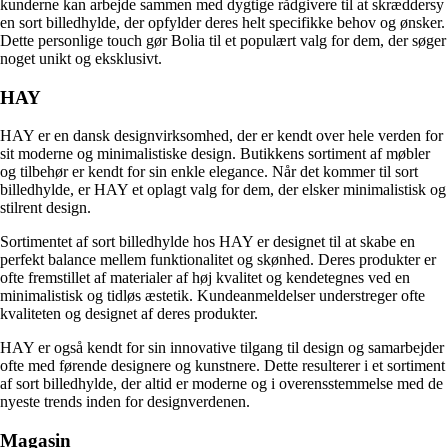
kunderne kan arbejde sammen med dygtige rådgivere til at skræddersy
en sort billedhylde, der opfylder deres helt specifikke behov og ønsker.
Dette personlige touch gør Bolia til et populært valg for dem, der søger
noget unikt og eksklusivt.
HAY
HAY er en dansk designvirksomhed, der er kendt over hele verden for
sit moderne og minimalistiske design. Butikkens sortiment af møbler
og tilbehør er kendt for sin enkle elegance. Når det kommer til sort
billedhylde, er HAY et oplagt valg for dem, der elsker minimalistisk og
stilrent design.
Sortimentet af sort billedhylde hos HAY er designet til at skabe en
perfekt balance mellem funktionalitet og skønhed. Deres produkter er
ofte fremstillet af materialer af høj kvalitet og kendetegnes ved en
minimalistisk og tidløs æstetik. Kundeanmeldelser understreger ofte
kvaliteten og designet af deres produkter.
HAY er også kendt for sin innovative tilgang til design og samarbejder
ofte med førende designere og kunstnere. Dette resulterer i et sortiment
af sort billedhylde, der altid er moderne og i overensstemmelse med de
nyeste trends inden for designverdenen.
Magasin