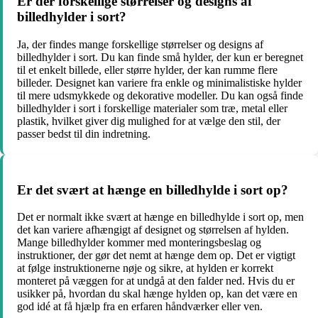
Er der forskellige størrelser og designs af
billedhylder i sort?
Ja, der findes mange forskellige størrelser og designs af
billedhylder i sort. Du kan finde små hylder, der kun er beregnet
til et enkelt billede, eller større hylder, der kan rumme flere
billeder. Designet kan variere fra enkle og minimalistiske hylder
til mere udsmykkede og dekorative modeller. Du kan også finde
billedhylder i sort i forskellige materialer som træ, metal eller
plastik, hvilket giver dig mulighed for at vælge den stil, der
passer bedst til din indretning.
Er det svært at hænge en billedhylde i sort op?
Det er normalt ikke svært at hænge en billedhylde i sort op, men
det kan variere afhængigt af designet og størrelsen af hylden.
Mange billedhylder kommer med monteringsbeslag og
instruktioner, der gør det nemt at hænge dem op. Det er vigtigt
at følge instruktionerne nøje og sikre, at hylden er korrekt
monteret på væggen for at undgå at den falder ned. Hvis du er
usikker på, hvordan du skal hænge hylden op, kan det være en
god idé at få hjælp fra en erfaren håndværker eller ven.