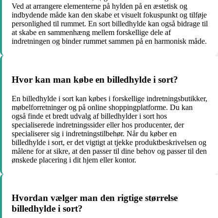
Ved at arrangere elementerne på hylden på en æstetisk og
indbydende måde kan den skabe et visuelt fokuspunkt og tilføje
personlighed til rummet. En sort billedhylde kan også bidrage til
at skabe en sammenhæng mellem forskellige dele af
indretningen og binder rummet sammen på en harmonisk måde.
Hvor kan man købe en billedhylde i sort?
En billedhylde i sort kan købes i forskellige indretningsbutikker,
møbelforretninger og på online shoppingplatforme. Du kan
også finde et bredt udvalg af billedhylder i sort hos
specialiserede indretningssider eller hos producenter, der
specialiserer sig i indretningstilbehør. Når du køber en
billedhylde i sort, er det vigtigt at tjekke produktbeskrivelsen og
målene for at sikre, at den passer til dine behov og passer til den
ønskede placering i dit hjem eller kontor.
Hvordan vælger man den rigtige størrelse
billedhylde i sort?