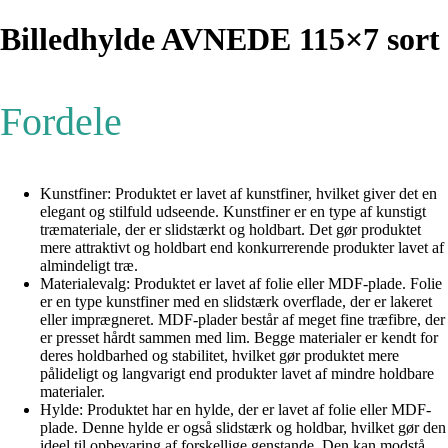
Billedhylde AVNEDE 115×7 sort
Fordele
Kunstfiner: Produktet er lavet af kunstfiner, hvilket giver det en
elegant og stilfuld udseende. Kunstfiner er en type af kunstigt
træmateriale, der er slidstærkt og holdbart. Det gør produktet
mere attraktivt og holdbart end konkurrerende produkter lavet af
almindeligt træ.
Materialevalg: Produktet er lavet af folie eller MDF-plade. Folie
er en type kunstfiner med en slidstærk overflade, der er lakeret
eller imprægneret. MDF-plader består af meget fine træfibre, der
er presset hårdt sammen med lim. Begge materialer er kendt for
deres holdbarhed og stabilitet, hvilket gør produktet mere
pålideligt og langvarigt end produkter lavet af mindre holdbare
materialer.
Hylde: Produktet har en hylde, der er lavet af folie eller MDF-
plade. Denne hylde er også slidstærk og holdbar, hvilket gør den
ideel til opbevaring af forskellige genstande. Den kan modstå