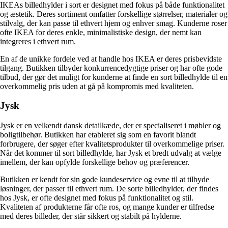
IKEAs billedhylder i sort er designet med fokus på både funktionalitet
og æstetik. Deres sortiment omfatter forskellige størrelser, materialer og
stilvalg, der kan passe til ethvert hjem og enhver smag. Kunderne roser
ofte IKEA for deres enkle, minimalistiske design, der nemt kan
integreres i ethvert rum.
En af de unikke fordele ved at handle hos IKEA er deres prisbevidste
tilgang. Butikken tilbyder konkurrencedygtige priser og har ofte gode
tilbud, der gør det muligt for kunderne at finde en sort billedhylde til en
overkommelig pris uden at gå på kompromis med kvaliteten.
Jysk
Jysk er en velkendt dansk detailkæde, der er specialiseret i møbler og
boligtilbehør. Butikken har etableret sig som en favorit blandt
forbrugere, der søger efter kvalitetsprodukter til overkommelige priser.
Når det kommer til sort billedhylde, har Jysk et bredt udvalg at vælge
imellem, der kan opfylde forskellige behov og præferencer.
Butikken er kendt for sin gode kundeservice og evne til at tilbyde
løsninger, der passer til ethvert rum. De sorte billedhylder, der findes
hos Jysk, er ofte designet med fokus på funktionalitet og stil.
Kvaliteten af produkterne får ofte ros, og mange kunder er tilfredse
med deres billeder, der står sikkert og stabilt på hylderne.