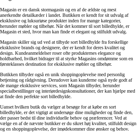
Magasin er en dansk stormagasin og en af de ældste og mest
anerkendte detailkæder i landet. Butikken er kendt for sit udvalg af
eksklusive og luksuriøse produkter inden for mange kategorier,
herunder møbler og tilbehør. Når det kommer til sort billedhylde, er
Magasin et sted, hvor man kan finde et elegant og stilfuldt udvalg.
Magasin skiller sig ud ved at tilbyde sort billedhylde fra forskellige
eksklusive brands og designere, der er kendt for deres kvalitet og
design. Kundeanmeldelser roser ofte produkternes elegance og
holdbarhed, hvilket bidrager til at styrke Magasins omdømme som en
førsteklasses destination for eksklusive møbler og tilbehør.
Butikken tilbyder også en unik shoppingoplevelse med personlig
betjening og rådgivning. Derudover kan kunderne også nyde godt af
de mange eksklusive services, som Magasin tilbyder, herunder
specialbestillinger og interiørdesignkonsultationer, der kan hjælpe med
at finde den perfekte sort billedhylde.
Uanset hvilken butik du vælger at besøge for at købe en sort
billedhylde, er det vigtigt at undersøge dine muligheder og finde den,
der passer bedst til dine individuelle behov og præferencer. Ved at
vælge en af de nævnte butikker er du sikret høj kvalitet, stilfuldt design
og en shoppingoplevelse, der imødekommer dine ønsker og behov.