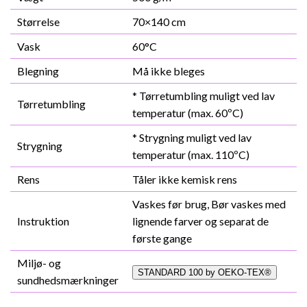
Størrelse
70×140 cm
Vask
60°C
Blegning
Må ikke bleges
* Tørretumbling muligt ved lav
Tørretumbling
temperatur (max. 60ºC)
* Strygning muligt ved lav
Strygning
temperatur (max. 110ºC)
Rens
Tåler ikke kemisk rens
Vaskes før brug, Bør vaskes med
Instruktion
lignende farver og separat de
første gange
Miljø- og
STANDARD 100 by OEKO-TEX®
sundhedsmærkninger