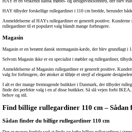
HAY er en velkendt dansk møbel- og designvirksomhed, der blev etabl
HAY tilbyder forskellige rullegardiner i 110 cm bredde, herunder bå
Anmeldelserne af HAYs rullegardiner er generelt positive. Kunderne ro
rullegardiner til et populært valg blandt mange forbrugere.
Magasin
Magasin er en berømt dansk stormagasin-kæde, der blev grundlagt i 1
Selvom Magasin ikke er en specialist i møbler og rullegardiner, tilbyde
Anmeldelserne af Magasins rullegardiner er generelt positive. Kundern
valg for forbrugere, der ønsker at tilføje et strejf af elegante designel
I alt er der mange fremragende butikker i Danmark, der tilbyder rullegar
finde det perfekte valg i en af disse butikker. Så slå vejen forbi IKEA
behov og stil.
Find billige rullegardiner 110 cm – Sådan 
Sådan finder du billige rullegardiner 110 cm
Der er mange fordele ved at finde og købe billige rullegardiner i stør