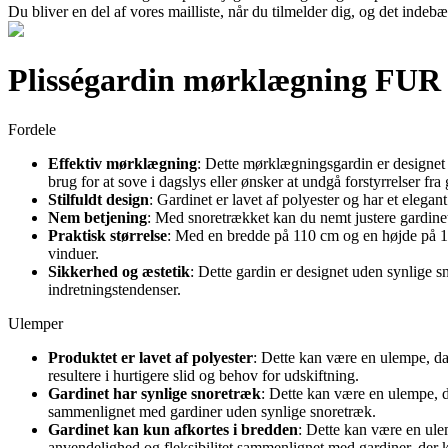
Du bliver en del af vores mailliste, når du tilmelder dig, og det indeb
Plisségardin mørklægning FUR
Fordele
Effektiv mørklægning
: Dette mørklægningsgardin er designet t
brug for at sove i dagslys eller ønsker at undgå forstyrrelser fra
Stilfuldt design
: Gardinet er lavet af polyester og har et elegant
Nem betjening
: Med snoretrækket kan du nemt justere gardinets
Praktisk størrelse
: Med en bredde på 110 cm og en højde på 130 
vinduer.
Sikkerhed og æstetik
: Dette gardin er designet uden synlige sn
indretningstendenser.
Ulemper
Produktet er lavet af polyester
: Dette kan være en ulempe, da
resultere i hurtigere slid og behov for udskiftning.
Gardinet har synlige snoretræk
: Dette kan være en ulempe, d
sammenlignet med gardiner uden synlige snoretræk.
Gardinet kan kun afkortes i bredden
: Dette kan være en ule
anvendelighed og fleksibilitet sammenlignet med gardiner, der k