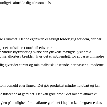
turligvis afmelde dig når som helst.
ære i rummet. Denne egenskab er særligt fordelagtig for dem, der har
er et sofistikeret touch til ethvert rum.
lige vinduesstørrelser og skabe den ønskede mængde lysindfald.
så afkortes i bredden, hvis det er nødvendigt, for at passe til mindre
dig giver det et rent og minimalistisk udseende, der passer til moderne
såsom bomuld eller linned. Det gør produktet mindre holdbart og kan
e udseende af gardinet. Det kan gøre produktet mindre attraktivt
nglen på mulighed for at afkorte gardinet i højden kan begrænse dets