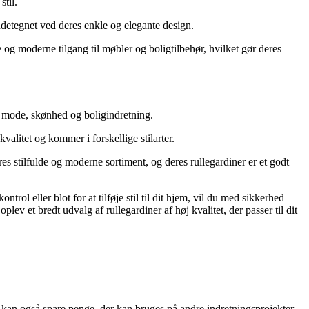
til.
detegnet ved deres enkle og elegante design.
og moderne tilgang til møbler og boligtilbehør, hvilket gør deres
r mode, skønhed og boligindretning.
valitet og kommer i forskellige stilarter.
s stilfulde og moderne sortiment, og deres rullegardiner er et godt
rol eller blot for at tilføje stil til dit hjem, vil du med sikkerhed
ev et bredt udvalg af rullegardiner af høj kvalitet, der passer til dit
du kan også spare penge, der kan bruges på andre indretningsprojekter.