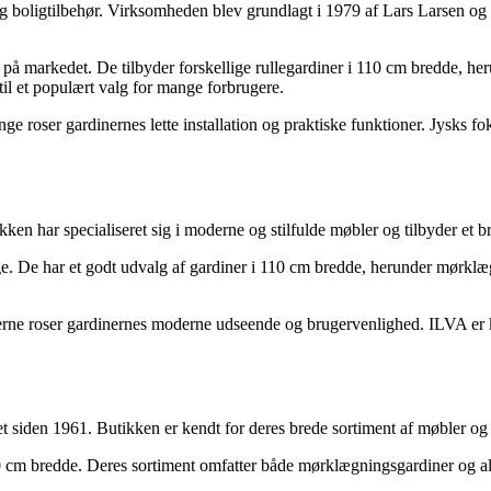
 boligtilbehør. Virksomheden blev grundlagt i 1979 af Lars Larsen og h
r på markedet. De tilbyder forskellige rullegardiner i 110 cm bredde, h
til et populært valg for mange forbrugere.
e roser gardinernes lette installation og praktiske funktioner. Jysks fok
n har specialiseret sig i moderne og stilfulde møbler og tilbyder et br
ge. De har et godt udvalg af gardiner i 110 cm bredde, herunder mørklæ
rne roser gardinernes moderne udseende og brugervenlighed. ILVA er k
t siden 1961. Butikken er kendt for deres brede sortiment af møbler og
 110 cm bredde. Deres sortiment omfatter både mørklægningsgardiner og a