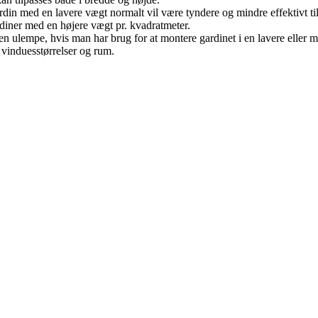
rdin med en lavere vægt normalt vil være tyndere og mindre effektivt ti
iner med en højere vægt pr. kvadratmeter.
en ulempe, hvis man har brug for at montere gardinet i en lavere elle
e vinduesstørrelser og rum.