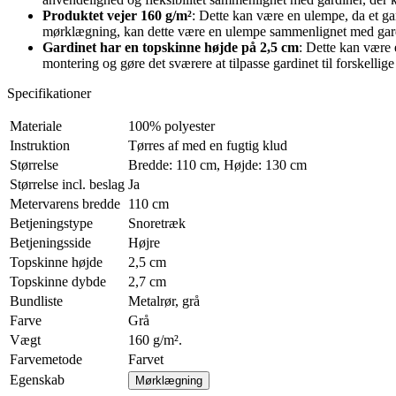
Produktet vejer 160 g/m²
: Dette kan være en ulempe, da et ga
mørklægning, kan dette være en ulempe sammenlignet med gard
Gardinet har en topskinne højde på 2,5 cm
: Dette kan være 
montering og gøre det sværere at tilpasse gardinet til forskellig
Specifikationer
Materiale
100% polyester
Instruktion
Tørres af med en fugtig klud
Størrelse
Bredde: 110 cm, Højde: 130 cm
Størrelse incl. beslag
Ja
Metervarens bredde
110 cm
Betjeningstype
Snoretræk
Betjeningsside
Højre
Topskinne højde
2,5 cm
Topskinne dybde
2,7 cm
Bundliste
Metalrør, grå
Farve
Grå
Vægt
160 g/m².
Farvemetode
Farvet
Egenskab
Mørklægning