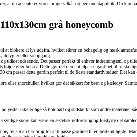
ærer, at du accepterer vores brugervilkår og persondatapolitik. Du kan na
 110x130cm grå honeycomb
il at blokere al lys udefra, hvilket sikrer en behagelig og mørk atmosf
 gadelygter eller solopgang.
 og tidløst udseende. Det passer perfekt til enhver indretningsstil og tilføj
 højde efter behov. Dette gør det nemt at tilpasse gardinet til forskel
cm passer dette gardin perfekt til de fleste standardvinduer. Det kan og
ore eller snorehuller, hvilket gør det sikkert for børn og kæledyr. Samti
 polyester ikke er lige så holdbart og slidstærkt som andre materialer 
a synlige snore kan være en æstetisk udfordring og forstyrre det samled
mpe, hvis man har brug for at tilpasse gardinet til en bestemt højde. Ma
an tilpasses både i bredde og højde.