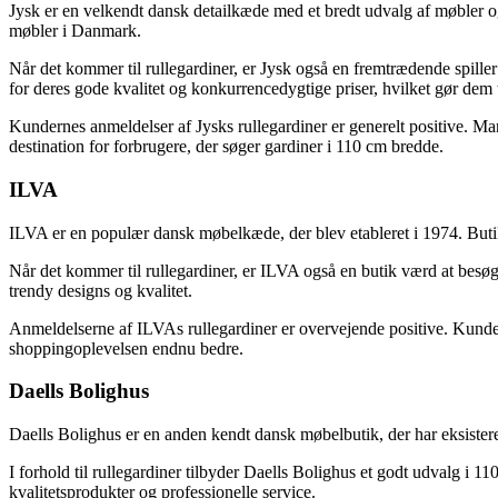
Jysk er en velkendt dansk detailkæde med et bredt udvalg af møbler og
møbler i Danmark.
Når det kommer til rullegardiner, er Jysk også en fremtrædende spille
for deres gode kvalitet og konkurrencedygtige priser, hvilket gør dem 
Kundernes anmeldelser af Jysks rullegardiner er generelt positive. Mang
destination for forbrugere, der søger gardiner i 110 cm bredde.
ILVA
ILVA er en populær dansk møbelkæde, der blev etableret i 1974. Butikke
Når det kommer til rullegardiner, er ILVA også en butik værd at besø
trendy designs og kvalitet.
Anmeldelserne af ILVAs rullegardiner er overvejende positive. Kunde
shoppingoplevelsen endnu bedre.
Daells Bolighus
Daells Bolighus er en anden kendt dansk møbelbutik, der har eksistere
I forhold til rullegardiner tilbyder Daells Bolighus et godt udvalg i
kvalitetsprodukter og professionelle service.