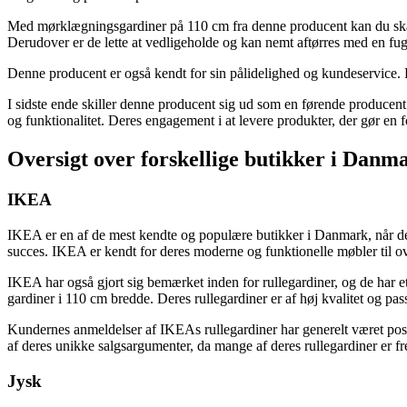
Med mørklægningsgardiner på 110 cm fra denne producent kan du skabe e
Derudover er de lette at vedligeholde og kan nemt aftørres med en fug
Denne producent er også kendt for sin pålidelighed og kundeservice. Hvi
I sidste ende skiller denne producent sig ud som en førende producent
og funktionalitet. Deres engagement i at levere produkter, der gør en f
Oversigt over forskellige butikker i Danm
IKEA
IKEA er en af de mest kendte og populære butikker i Danmark, når det
succes. IKEA er kendt for deres moderne og funktionelle møbler til o
IKEA har også gjort sig bemærket inden for rullegardiner, og de har et
gardiner i 110 cm bredde. Deres rullegardiner er af høj kvalitet og passe
Kundernes anmeldelser af IKEAs rullegardiner har generelt været pos
af deres unikke salgsargumenter, da mange af deres rullegardiner er fre
Jysk