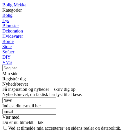
Bolig Mekka
Kategorier
Bolig
Lys
Blomster
Dekoration
Hvidevarer
Borde
Stole
Sofaer
DIY
VVS
Min side
Registrér dig
Nyhedsbrevet
Få inspiration og nyheder – skriv dig op
Nyhedsbrevet, du faktisk har lyst til at læse.
Indtast din e-mail her
Vær med
Du er nu tilmeldt – tak
Ved at tilmelde mig accepterer jeg sidens regler og datapolitik.