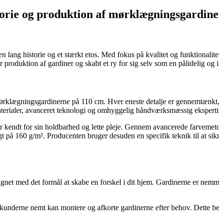
torie og produktion af mørklægningsgardin
lang historie og et stærkt etos. Med fokus på kvalitet og funktionalite
 produktion af gardiner og skabt et ry for sig selv som en pålidelig og 
ørklægningsgardinerne på 110 cm. Hver eneste detalje er gennemtænkt, o
aterialer, avanceret teknologi og omhyggelig håndværksmæssig eksperti
 kendt for sin holdbarhed og lette pleje. Gennem avancerede farvemetod
 på 160 g/m². Producenten bruger desuden en specifik teknik til at sikr
net med det formål at skabe en forskel i dit hjem. Gardinerne er nem
t kunderne nemt kan montere og afkorte gardinerne efter behov. Dette b