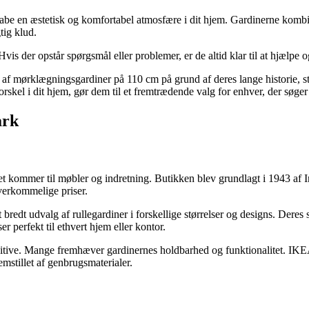
n æstetisk og komfortabel atmosfære i dit hjem. Gardinerne kombinerer 
tig klud.
s der opstår spørgsmål eller problemer, er de altid klar til at hjælpe o
 af mørklægningsgardiner på 110 cm på grund af deres lange historie, s
orskel i dit hjem, gør dem til et fremtrædende valg for enhver, der søge
ark
 kommer til møbler og indretning. Butikken blev grundlagt i 1943 af In
verkommelige priser.
 bredt udvalg af rullegardiner i forskellige størrelser og designs. Der
r perfekt til ethvert hjem eller kontor.
itive. Mange fremhæver gardinernes holdbarhed og funktionalitet. IKE
mstillet af genbrugsmaterialer.