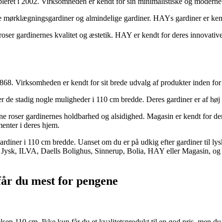
eret i 2002. Virksomheden er kendt for sin minimalistiske og moderne s
de mørklægningsgardiner og almindelige gardiner. HAYs gardiner er ken
ser gardinernes kvalitet og æstetik. HAY er kendt for deres innovative 
868. Virksomheden er kendt for sit brede udvalg af produkter inden fo
r de stadig nogle muligheder i 110 cm bredde. Deres gardiner er af høj k
e roser gardinernes holdbarhed og alsidighed. Magasin er kendt for dere
ementer i deres hjem.
diner i 110 cm bredde. Uanset om du er på udkig efter gardiner til lyskont
, Jysk, ILVA, Daells Bolighus, Sinnerup, Bolia, HAY eller Magasin, og opl
får du mest for pengene
relsen 110 cm. Ikke kun får du et kvalitetsprodukt til en god pris, men 