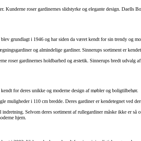
er. Kunderne roser gardinernes slidstyrke og elegante design. Daells Bol
lev grundlagt i 1946 og har siden da været kendt for sin trendy og mod
gningsgardiner og almindelige gardiner. Sinnerups sortiment er kendete
ne roser gardinernes holdbarhed og æstetik. Sinnerups bredt udvalg af m
 kendt for deres unikke og moderne design af møbler og boligtilbehør.
nogle muligheder i 110 cm bredde. Deres gardiner er kendetegnet ved dere
il indretning. Selvom deres sortiment af rullegardiner måske ikke er så 
 moderne hjem.