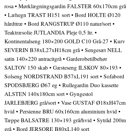
rosa
•
Mørklægningsgardin FALSTER 60x170cm grå
•
Læhegn TRAST H151 sort
•
Bord HOLTE Ø120
hårdttræ
•
Bord RANGSTRUP Ø110 natur/sort
•
Teaktræsolie JUTLANDIA Pleje 0,5 ltr.
•
Kontinentalseng 180×200 GOLD C10 Grå-27
•
Kurv
SEVERIN B38xL27xH18cm grå
•
Sengesæt NELL
satin 140×220 antracitgrå
•
Garderobetilbehør
SALTOV 150 skab
•
Gæsteseng ILSKOV 80×193
•
Solseng NORDSTRAND B57xL191 sort
•
Sofabord
SPODSBJERG Ø67 eg
•
Rullegardin Duo kassette
ALSTEN 140x180cm sort
•
Gyngestol
JARLEBJERG grå/sort
•
Vase GUSTAF Ø18xH47cm
hvid
•
Persienne BRU 60x160cm aluminium hvid
•
Tæppe BALSATRE 130×193 grå/hvid
•
Sytråd 200m
grå
•
Bord JERSORE B80xL140 sort