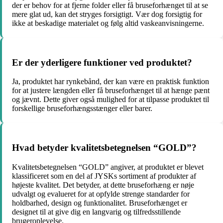
der er behov for at fjerne folder eller få bruseforhænget til at se
mere glat ud, kan det stryges forsigtigt. Vær dog forsigtig for
ikke at beskadige materialet og følg altid vaskeanvisningerne.
Er der yderligere funktioner ved produktet?
Ja, produktet har rynkebånd, der kan være en praktisk funktion
for at justere længden eller få bruseforhænget til at hænge pænt
og jævnt. Dette giver også mulighed for at tilpasse produktet til
forskellige bruseforhængsstænger eller barer.
Hvad betyder kvalitetsbetegnelsen “GOLD”?
Kvalitetsbetegnelsen “GOLD” angiver, at produktet er blevet
klassificeret som en del af JYSKs sortiment af produkter af
højeste kvalitet. Det betyder, at dette bruseforhæng er nøje
udvalgt og evalueret for at opfylde strenge standarder for
holdbarhed, design og funktionalitet. Bruseforhænget er
designet til at give dig en langvarig og tilfredsstillende
brugeroplevelse.