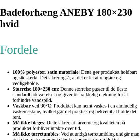
Badeforhæng ANEBY 180×230
hvid
Fordele
100% polyester, satin materiale
: Dette gør produktet holdbart
og slidstærkt. Det sikrer også, at det er let at rengøre og
vedligeholde.
Størrelse 180×230 cm
: Denne størrelse passer til de fleste
standardbadeværelser og giver tilstrækkelig dækning for at
forhindre vandspild.
Vaskbar ved 30°C
: Produktet kan nemt vaskes i en almindelig
vaskemaskine, hvilket gør det praktisk og bekvemt at holde det
rent.
Må ikke bleges
: Dette sikrer, at farverne og kvaliteten på
produktet forbliver intakte over tid.
Må ikke tørretumbles
: Ved at undgå tørretumbling undgår man
risikoen for krympning eller beskadigelse af produktet.