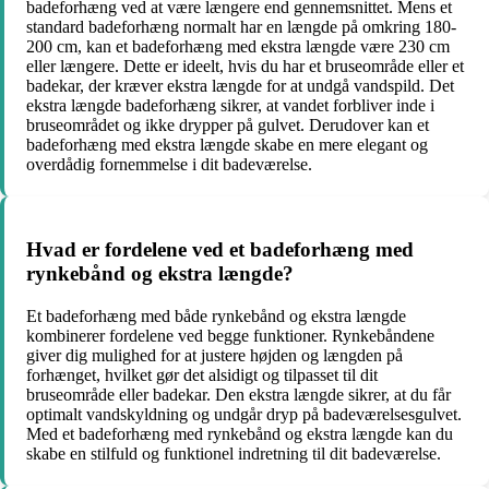
badeforhæng ved at være længere end gennemsnittet. Mens et
standard badeforhæng normalt har en længde på omkring 180-
200 cm, kan et badeforhæng med ekstra længde være 230 cm
eller længere. Dette er ideelt, hvis du har et bruseområde eller et
badekar, der kræver ekstra længde for at undgå vandspild. Det
ekstra længde badeforhæng sikrer, at vandet forbliver inde i
bruseområdet og ikke drypper på gulvet. Derudover kan et
badeforhæng med ekstra længde skabe en mere elegant og
overdådig fornemmelse i dit badeværelse.
Hvad er fordelene ved et badeforhæng med
rynkebånd og ekstra længde?
Et badeforhæng med både rynkebånd og ekstra længde
kombinerer fordelene ved begge funktioner. Rynkebåndene
giver dig mulighed for at justere højden og længden på
forhænget, hvilket gør det alsidigt og tilpasset til dit
bruseområde eller badekar. Den ekstra længde sikrer, at du får
optimalt vandskyldning og undgår dryp på badeværelsesgulvet.
Med et badeforhæng med rynkebånd og ekstra længde kan du
skabe en stilfuld og funktionel indretning til dit badeværelse.