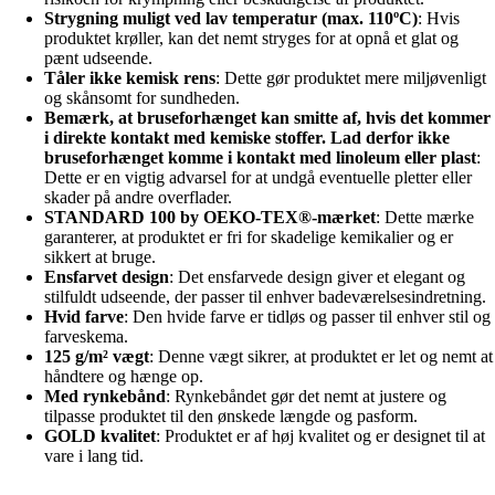
Strygning muligt ved lav temperatur (max. 110ºC)
: Hvis
produktet krøller, kan det nemt stryges for at opnå et glat og
pænt udseende.
Tåler ikke kemisk rens
: Dette gør produktet mere miljøvenligt
og skånsomt for sundheden.
Bemærk, at bruseforhænget kan smitte af, hvis det kommer
i direkte kontakt med kemiske stoffer. Lad derfor ikke
bruseforhænget komme i kontakt med linoleum eller plast
:
Dette er en vigtig advarsel for at undgå eventuelle pletter eller
skader på andre overflader.
STANDARD 100 by OEKO-TEX®-mærket
: Dette mærke
garanterer, at produktet er fri for skadelige kemikalier og er
sikkert at bruge.
Ensfarvet design
: Det ensfarvede design giver et elegant og
stilfuldt udseende, der passer til enhver badeværelsesindretning.
Hvid farve
: Den hvide farve er tidløs og passer til enhver stil og
farveskema.
125 g/m² vægt
: Denne vægt sikrer, at produktet er let og nemt at
håndtere og hænge op.
Med rynkebånd
: Rynkebåndet gør det nemt at justere og
tilpasse produktet til den ønskede længde og pasform.
GOLD kvalitet
: Produktet er af høj kvalitet og er designet til at
vare i lang tid.