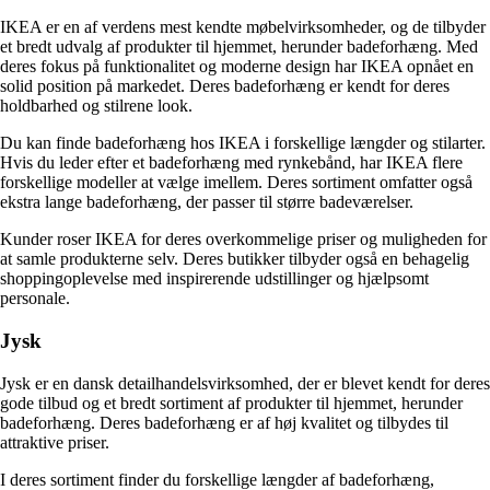
IKEA er en af ​​verdens mest kendte møbelvirksomheder, og de tilbyder
et bredt udvalg af produkter til hjemmet, herunder badeforhæng. Med
deres fokus på funktionalitet og moderne design har IKEA opnået en
solid position på markedet. Deres badeforhæng er kendt for deres
holdbarhed og stilrene look.
Du kan finde badeforhæng hos IKEA i forskellige længder og stilarter.
Hvis du leder efter et badeforhæng med rynkebånd, har IKEA flere
forskellige modeller at vælge imellem. Deres sortiment omfatter også
ekstra lange badeforhæng, der passer til større badeværelser.
Kunder roser IKEA for deres overkommelige priser og muligheden for
at samle produkterne selv. Deres butikker tilbyder også en behagelig
shoppingoplevelse med inspirerende udstillinger og hjælpsomt
personale.
Jysk
Jysk er en dansk detailhandelsvirksomhed, der er blevet kendt for deres
gode tilbud og et bredt sortiment af produkter til hjemmet, herunder
badeforhæng. Deres badeforhæng er af høj kvalitet og tilbydes til
attraktive priser.
I deres sortiment finder du forskellige længder af badeforhæng,