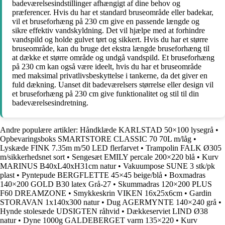
badeværelsesindstillinger afhængigt af dine behov og
præferencer. Hvis du har et standard bruseområde eller badekar,
vil et bruseforhæng på 230 cm give en passende længde og
sikre effektiv vandskyldning. Det vil hjælpe med at forhindre
vandspild og holde gulvet tørt og sikkert. Hvis du har et større
bruseområde, kan du bruge det ekstra længde bruseforhæng til
at dække et større område og undgå vandspild. Et bruseforhæng
på 230 cm kan også være ideelt, hvis du har et bruseområde
med maksimal privatlivsbeskyttelse i tankerne, da det giver en
fuld dækning. Uanset dit badeværelsers størrelse eller design vil
et bruseforhæng på 230 cm give funktionalitet og stil til din
badeværelsesindretning.
Andre populære artikler:
Håndklæde KARLSTAD 50×100 lysegrå
•
Opbevaringsboks SMARTSTORE CLASSIC 70 70L m/låg
•
Lyskæde FINK 7.35m m/50 LED flerfarvet
•
Trampolin FALK Ø305
m/sikkerhedsnet sort
•
Sengesæt EMILY percale 200×220 blå
•
Kurv
MARINUS B40xL40xH31cm natur
•
Vakuumpose SUNE 3 stk/pk
plast
•
Pyntepude BERGFLETTE 45×45 beige/blå
•
Boxmadras
140×200 GOLD B30 latex Grå-27
•
Skummadras 120×200 PLUS
F60 DREAMZONE
•
Smykkeskrin VIKEN 16x25x6cm
•
Gardin
STORAVAN 1x140x300 natur
•
Dug AGERMYNTE 140×240 grå
•
Hynde stolesæde UDSIGTEN råhvid
•
Dækkeserviet LIND Ø38
natur
•
Dyne 1000g GALDEBERGET varm 135×220
•
Kurv