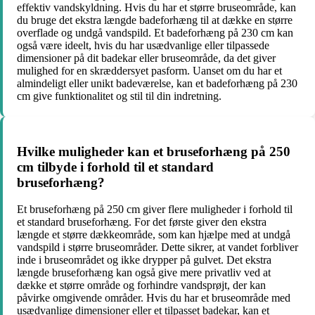
effektiv vandskyldning. Hvis du har et større bruseområde, kan
du bruge det ekstra længde badeforhæng til at dække en større
overflade og undgå vandspild. Et badeforhæng på 230 cm kan
også være ideelt, hvis du har usædvanlige eller tilpassede
dimensioner på dit badekar eller bruseområde, da det giver
mulighed for en skræddersyet pasform. Uanset om du har et
almindeligt eller unikt badeværelse, kan et badeforhæng på 230
cm give funktionalitet og stil til din indretning.
Hvilke muligheder kan et bruseforhæng på 250
cm tilbyde i forhold til et standard
bruseforhæng?
Et bruseforhæng på 250 cm giver flere muligheder i forhold til
et standard bruseforhæng. For det første giver den ekstra
længde et større dækkeområde, som kan hjælpe med at undgå
vandspild i større bruseområder. Dette sikrer, at vandet forbliver
inde i bruseområdet og ikke drypper på gulvet. Det ekstra
længde bruseforhæng kan også give mere privatliv ved at
dække et større område og forhindre vandsprøjt, der kan
påvirke omgivende områder. Hvis du har et bruseområde med
usædvanlige dimensioner eller et tilpasset badekar, kan et