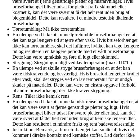
være svært at fjerne genstridige pletter og misfarvninger. Hvis
bruseforhænget bliver udsat for pletter fra fx skimmel eller
kosmetik, kan det være svært at få det helt rent uden brug af
blegemiddel. Dette kan resultere i et mindre æstetisk tiltalende
bruseforhæng.
Tørretumbling: Må ikke tørretumbles
En ulempe ved ikke at kunne tørretumble bruseforhænget er, at
det kan tage længere tid at tørre efter vask. Hvis bruseforhænget
ikke kan tørretumbles, skal det lufttørre, hvilket kan tage længere
tid og resultere i en længere periode med et vådt bruseforhæng.
Dette kan være upraktisk og føre til lugt eller skimmel.
Strygning: Strygning muligt ved lav temperatur (max. 110ºC)
En ulempe ved at skulle stryge bruseforhænget er, at det kan
være tidskrævende og besværligt. Hvis bruseforhænget er krøllet
efter vask, skal det stryges ved en lav temperatur for at undgå
skader på materialet. Dette kan være en ekstra opgave i forhold
til andre bruseforhæng, der ikke kræver strygning.
Rens: Tåler ikke kemisk rens
En ulempe ved ikke at kunne kemisk rense bruseforhænget er, at
det kan være svært at fjerne genstridige pletter og lugt. Hvis
bruseforhænget bliver udsat for svære pletter eller lugt, kan det
være svært at få det helt rent uden brug af kemiske rensemidler.
Dette kan resultere i et mindre friskt og rent badeværelsesmiljø.
Instruktion: Bemærk, at bruseforhænget kan smitte af, hvis det
kommer i direkte kontakt med kemiske stoffer. Lad derfor ikke