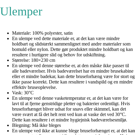
Ulemper
Materiale: 100% polyester, satin
En ulempe ved dette materiale er, at det kan være mindre
holdbart og slidstærkt sammenlignet med andre materialer som
bomuld eller nylon. Dette gør produktet mindre holdbart og kan
resultere i hurtigere slid og behov for udskiftning.
Størrelse: 180×230 cm
En ulempe ved denne størrelse er, at den måske ikke passer til
alle badeværelser. Hvis badeværelset har en mindre brusekabine
eller et mindre badekar, kan dette bruseforhæng være for stort og
ikke passe korrekt. Dette kan resultere i vandspild og en mindre
effektiv bruseoplevelse.
Vask: 30°C
En ulempe ved denne vasketemperatur er, at det kan være for
lavt til at fjerne genstridige pletter og bakterier ordentligt. Hvis
bruseforhænget bliver udsat for snavs eller skimmel, kan det
være svært at få det helt rent ved kun at vaske det ved 30°C.
Dette kan resultere i et mindre hygiejnisk badeværelsesmiljø.
Blegning: Må ikke bleges
En ulempe ved ikke at kunne blege bruseforhænget er, at det kan