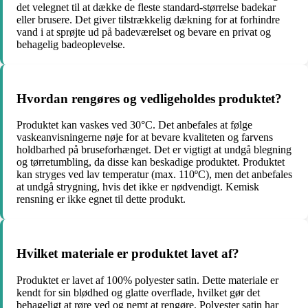
det velegnet til at dække de fleste standard-størrelse badekar
eller brusere. Det giver tilstrækkelig dækning for at forhindre
vand i at sprøjte ud på badeværelset og bevare en privat og
behagelig badeoplevelse.
Hvordan rengøres og vedligeholdes produktet?
Produktet kan vaskes ved 30°C. Det anbefales at følge
vaskeanvisningerne nøje for at bevare kvaliteten og farvens
holdbarhed på bruseforhænget. Det er vigtigt at undgå blegning
og tørretumbling, da disse kan beskadige produktet. Produktet
kan stryges ved lav temperatur (max. 110ºC), men det anbefales
at undgå strygning, hvis det ikke er nødvendigt. Kemisk
rensning er ikke egnet til dette produkt.
Hvilket materiale er produktet lavet af?
Produktet er lavet af 100% polyester satin. Dette materiale er
kendt for sin blødhed og glatte overflade, hvilket gør det
behageligt at røre ved og nemt at rengøre. Polyester satin har