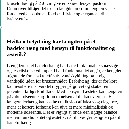
bruseforhæng på 250 cm give en skræddersyet pasform.
Derudover tilføjer det ekstra længde bruseforhæng en visuel
fordel ved at skabe en følelse af fylde og elegance i dit
badeværelse.
Hvilken betydning har længden på et
badeforhæng med hensyn til funktionalitet og
æstetik?
Længden på et badeforhæng har både funktionalitetsmæssige
og æstetiske betydninger. Hvad funktionalitet angår, er længden
afgørende for at sikre effektiv vandskyldning og undgå
vandspild uden for bruseområdet. Et forhæng, der er for kort,
kan resultere i, at vandet drypper på gulvet og skaber en
potentielt farlig skridtflade. Med hensyn til æstetik kan længden
påvirke udseendet og fornemmelsen af dit badeværelse. Et
længere forhæng kan skabe en illusion af luksus og elegance,
mens et kortere forhæng kan give et mere minimalistisk og
moderne udseende. Det er vigtigt at finde den rigtige balance
mellem funktionalitet og æstetik, når du vælger længden på dit
badeforhæng.