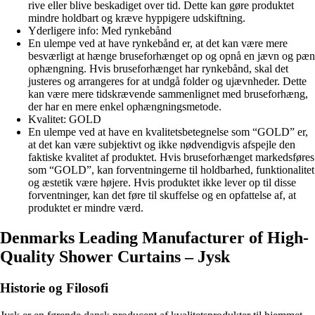
rive eller blive beskadiget over tid. Dette kan gøre produktet
mindre holdbart og kræve hyppigere udskiftning.
Yderligere info: Med rynkebånd
En ulempe ved at have rynkebånd er, at det kan være mere
besværligt at hænge bruseforhænget op og opnå en jævn og pæn
ophængning. Hvis bruseforhænget har rynkebånd, skal det
justeres og arrangeres for at undgå folder og ujævnheder. Dette
kan være mere tidskrævende sammenlignet med bruseforhæng,
der har en mere enkel ophængningsmetode.
Kvalitet: GOLD
En ulempe ved at have en kvalitetsbetegnelse som “GOLD” er,
at det kan være subjektivt og ikke nødvendigvis afspejle den
faktiske kvalitet af produktet. Hvis bruseforhænget markedsføres
som “GOLD”, kan forventningerne til holdbarhed, funktionalitet
og æstetik være højere. Hvis produktet ikke lever op til disse
forventninger, kan det føre til skuffelse og en opfattelse af, at
produktet er mindre værd.
Denmarks Leading Manufacturer of High-
Quality Shower Curtains – Jysk
Historie og Filosofi