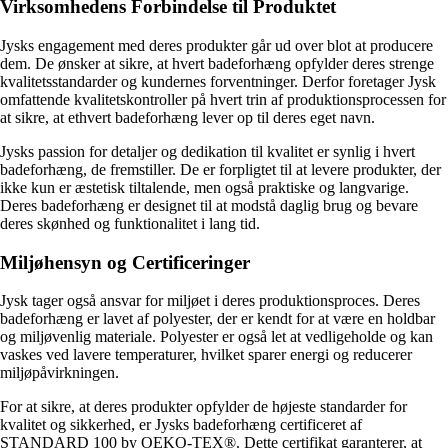
Virksomhedens Forbindelse til Produktet
Jysks engagement med deres produkter går ud over blot at producere
dem. De ønsker at sikre, at hvert badeforhæng opfylder deres strenge
kvalitetsstandarder og kundernes forventninger. Derfor foretager Jysk
omfattende kvalitetskontroller på hvert trin af produktionsprocessen for
at sikre, at ethvert badeforhæng lever op til deres eget navn.
Jysks passion for detaljer og dedikation til kvalitet er synlig i hvert
badeforhæng, de fremstiller. De er forpligtet til at levere produkter, der
ikke kun er æstetisk tiltalende, men også praktiske og langvarige.
Deres badeforhæng er designet til at modstå daglig brug og bevare
deres skønhed og funktionalitet i lang tid.
Miljøhensyn og Certificeringer
Jysk tager også ansvar for miljøet i deres produktionsproces. Deres
badeforhæng er lavet af polyester, der er kendt for at være en holdbar
og miljøvenlig materiale. Polyester er også let at vedligeholde og kan
vaskes ved lavere temperaturer, hvilket sparer energi og reducerer
miljøpåvirkningen.
For at sikre, at deres produkter opfylder de højeste standarder for
kvalitet og sikkerhed, er Jysks badeforhæng certificeret af
STANDARD 100 by OEKO-TEX®. Dette certifikat garanterer, at