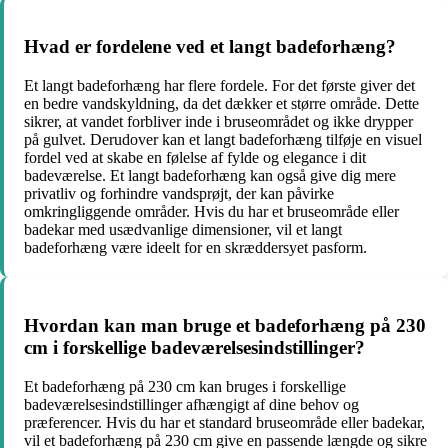
Hvad er fordelene ved et langt badeforhæng?
Et langt badeforhæng har flere fordele. For det første giver det
en bedre vandskyldning, da det dækker et større område. Dette
sikrer, at vandet forbliver inde i bruseområdet og ikke drypper
på gulvet. Derudover kan et langt badeforhæng tilføje en visuel
fordel ved at skabe en følelse af fylde og elegance i dit
badeværelse. Et langt badeforhæng kan også give dig mere
privatliv og forhindre vandsprøjt, der kan påvirke
omkringliggende områder. Hvis du har et bruseområde eller
badekar med usædvanlige dimensioner, vil et langt
badeforhæng være ideelt for en skræddersyet pasform.
Hvordan kan man bruge et badeforhæng på 230
cm i forskellige badeværelsesindstillinger?
Et badeforhæng på 230 cm kan bruges i forskellige
badeværelsesindstillinger afhængigt af dine behov og
præferencer. Hvis du har et standard bruseområde eller badekar,
vil et badeforhæng på 230 cm give en passende længde og sikre