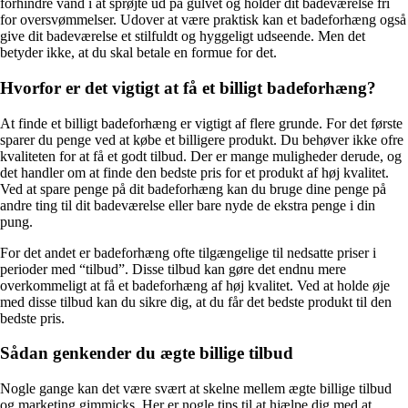
forhindre vand i at sprøjte ud på gulvet og holder dit badeværelse fri
for oversvømmelser. Udover at være praktisk kan et badeforhæng også
give dit badeværelse et stilfuldt og hyggeligt udseende. Men det
betyder ikke, at du skal betale en formue for det.
Hvorfor er det vigtigt at få et billigt badeforhæng?
At finde et billigt badeforhæng er vigtigt af flere grunde. For det første
sparer du penge ved at købe et billigere produkt. Du behøver ikke ofre
kvaliteten for at få et godt tilbud. Der er mange muligheder derude, og
det handler om at finde den bedste pris for et produkt af høj kvalitet.
Ved at spare penge på dit badeforhæng kan du bruge dine penge på
andre ting til dit badeværelse eller bare nyde de ekstra penge i din
pung.
For det andet er badeforhæng ofte tilgængelige til nedsatte priser i
perioder med “tilbud”. Disse tilbud kan gøre det endnu mere
overkommeligt at få et badeforhæng af høj kvalitet. Ved at holde øje
med disse tilbud kan du sikre dig, at du får det bedste produkt til den
bedste pris.
Sådan genkender du ægte billige tilbud
Nogle gange kan det være svært at skelne mellem ægte billige tilbud
og marketing gimmicks. Her er nogle tips til at hjælpe dig med at