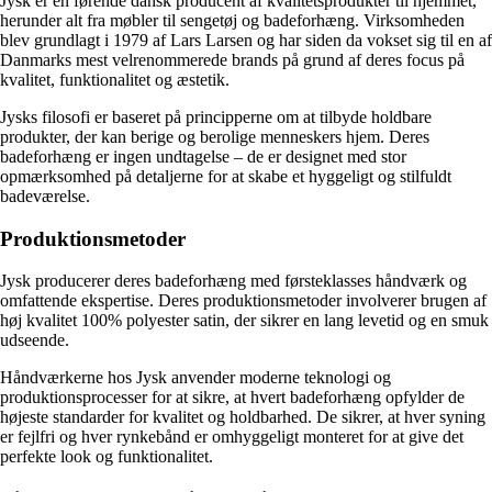
Jysk er en førende dansk producent af kvalitetsprodukter til hjemmet,
herunder alt fra møbler til sengetøj og badeforhæng. Virksomheden
blev grundlagt i 1979 af Lars Larsen og har siden da vokset sig til en af
Danmarks mest velrenommerede brands på grund af deres focus på
kvalitet, funktionalitet og æstetik.
Jysks filosofi er baseret på principperne om at tilbyde holdbare
produkter, der kan berige og berolige menneskers hjem. Deres
badeforhæng er ingen undtagelse – de er designet med stor
opmærksomhed på detaljerne for at skabe et hyggeligt og stilfuldt
badeværelse.
Produktionsmetoder
Jysk producerer deres badeforhæng med førsteklasses håndværk og
omfattende ekspertise. Deres produktionsmetoder involverer brugen af ​​
høj kvalitet 100% polyester satin, der sikrer en lang levetid og en smuk
udseende.
Håndværkerne hos Jysk anvender moderne teknologi og
produktionsprocesser for at sikre, at hvert badeforhæng opfylder de
højeste standarder for kvalitet og holdbarhed. De sikrer, at hver syning
er fejlfri og hver rynkebånd er omhyggeligt monteret for at give det
perfekte look og funktionalitet.