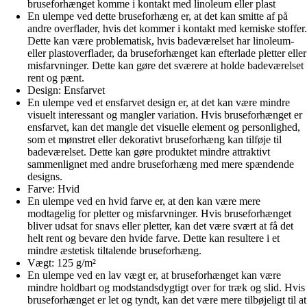
bruseforhænget komme i kontakt med linoleum eller plast
En ulempe ved dette bruseforhæng er, at det kan smitte af på
andre overflader, hvis det kommer i kontakt med kemiske stoffer.
Dette kan være problematisk, hvis badeværelset har linoleum-
eller plastoverflader, da bruseforhænget kan efterlade pletter eller
misfarvninger. Dette kan gøre det sværere at holde badeværelset
rent og pænt.
Design: Ensfarvet
En ulempe ved et ensfarvet design er, at det kan være mindre
visuelt interessant og mangler variation. Hvis bruseforhænget er
ensfarvet, kan det mangle det visuelle element og personlighed,
som et mønstret eller dekorativt bruseforhæng kan tilføje til
badeværelset. Dette kan gøre produktet mindre attraktivt
sammenlignet med andre bruseforhæng med mere spændende
designs.
Farve: Hvid
En ulempe ved en hvid farve er, at den kan være mere
modtagelig for pletter og misfarvninger. Hvis bruseforhænget
bliver udsat for snavs eller pletter, kan det være svært at få det
helt rent og bevare den hvide farve. Dette kan resultere i et
mindre æstetisk tiltalende bruseforhæng.
Vægt: 125 g/m²
En ulempe ved en lav vægt er, at bruseforhænget kan være
mindre holdbart og modstandsdygtigt over for træk og slid. Hvis
bruseforhænget er let og tyndt, kan det være mere tilbøjeligt til at