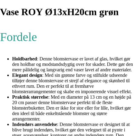
Vase ROY Ø13xH20cm grøn
Fordele
Holdbarhed
: Denne blomstervase er lavet af glas, hvilket gør
den holdbar og modstandsdygtig over for skader. Dette gør den
mere pålidelig og langvarig end vaser lavet af andre materialer.
Elegant design
: Med sin grønne farve og stilfulde udseende
tilføjer denne blomstervase et strejf af elegance og skønhed til
ethvert rum. Den er perfekt til at fremhæve
blomsterarrangementer og skabe en imponerende visuel effekt.
Praktisk størrelse
: Med en diameter på 13 cm og en højde på
20 cm passer denne blomstervase perfekt til de fleste
blomsterbuketter. Den er ikke for stor eller for lille, hvilket gør
den ideel til både enkeltstående blomster og større
arrangementer.
Indendørs anvendelse
: Denne blomstervase er designet til at
blive brugt indendørs, hvilket gør den velegnet til at pynte i
stuer, soveværelser, kontorer og andre indendørs rum. Den