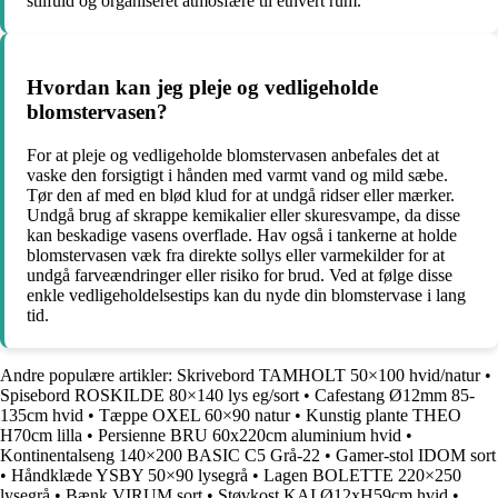
stilfuld og organiseret atmosfære til ethvert rum.
Hvordan kan jeg pleje og vedligeholde
blomstervasen?
For at pleje og vedligeholde blomstervasen anbefales det at
vaske den forsigtigt i hånden med varmt vand og mild sæbe.
Tør den af med en blød klud for at undgå ridser eller mærker.
Undgå brug af skrappe kemikalier eller skuresvampe, da disse
kan beskadige vasens overflade. Hav også i tankerne at holde
blomstervasen væk fra direkte sollys eller varmekilder for at
undgå farveændringer eller risiko for brud. Ved at følge disse
enkle vedligeholdelsestips kan du nyde din blomstervase i lang
tid.
Andre populære artikler:
Skrivebord TAMHOLT 50×100 hvid/natur
•
Spisebord ROSKILDE 80×140 lys eg/sort
•
Cafestang Ø12mm 85-
135cm hvid
•
Tæppe OXEL 60×90 natur
•
Kunstig plante THEO
H70cm lilla
•
Persienne BRU 60x220cm aluminium hvid
•
Kontinentalseng 140×200 BASIC C5 Grå-22
•
Gamer-stol IDOM sort
•
Håndklæde YSBY 50×90 lysegrå
•
Lagen BOLETTE 220×250
lysegrå
•
Bænk VIRUM sort
•
Støvkost KAI Ø12xH59cm hvid
•