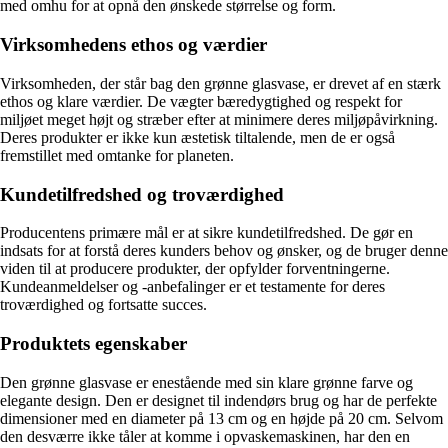
med omhu for at opnå den ønskede størrelse og form.
Virksomhedens ethos og værdier
Virksomheden, der står bag den grønne glasvase, er drevet af en stærk
ethos og klare værdier. De vægter bæredygtighed og respekt for
miljøet meget højt og stræber efter at minimere deres miljøpåvirkning.
Deres produkter er ikke kun æstetisk tiltalende, men de er også
fremstillet med omtanke for planeten.
Kundetilfredshed og troværdighed
Producentens primære mål er at sikre kundetilfredshed. De gør en
indsats for at forstå deres kunders behov og ønsker, og de bruger denne
viden til at producere produkter, der opfylder forventningerne.
Kundeanmeldelser og -anbefalinger er et testamente for deres
troværdighed og fortsatte succes.
Produktets egenskaber
Den grønne glasvase er enestående med sin klare grønne farve og
elegante design. Den er designet til indendørs brug og har de perfekte
dimensioner med en diameter på 13 cm og en højde på 20 cm. Selvom
den desværre ikke tåler at komme i opvaskemaskinen, har den en