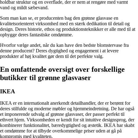
holdbar struktur og en overflade, der er nem at rengøre med varmt
vand og mildt sæbevand.
Som man kan se, er producenten bag den grønne glasvase en
kvalitetsorienteret virksomhed med en stærk dedikation til detail og
design. Deres historie, ethos og produktionsteknikker er alle med til at
opbygge deres fantastiske omdømme.
Hvorfor vælge andet, når du kan have den bedste blomstervase fra
denne producent? Deres dygtighed og engagement i at levere
produkter af høj kvalitet gør dem til det perfekte valg.
En omfattende oversigt over forskellige
butikker til grønne glasvaser
IKEA
IKEA er en internationalt anerkendt detailhandler, der er berømt for
deres stilfulde og moderne møbler og hjemmeindretning. De har også
et imponerende udvalg af grønne glasvaser, der passer perfekt til
ethvert hjem. Virksomheden er kendt for sit intuitive designsprog, der
kombinerer funktionalitet, bæredygtighed og æstetik. IKEA har skabt
et omdømme for at tilbyde overkommelige priser uden at gå på
kompromis med kvaliteten.