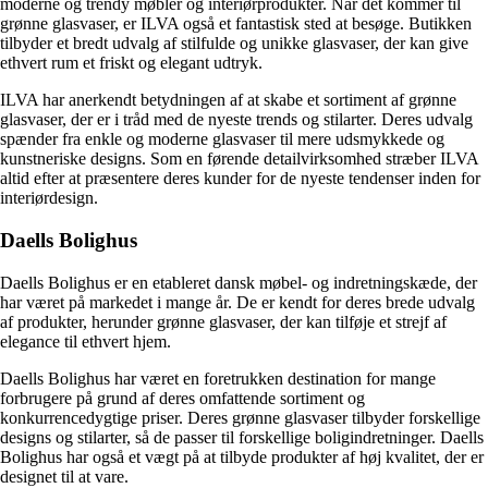
moderne og trendy møbler og interiørprodukter. Når det kommer til
grønne glasvaser, er ILVA også et fantastisk sted at besøge. Butikken
tilbyder et bredt udvalg af stilfulde og unikke glasvaser, der kan give
ethvert rum et friskt og elegant udtryk.
ILVA har anerkendt betydningen af ​​at skabe et sortiment af grønne
glasvaser, der er i tråd med de nyeste trends og stilarter. Deres udvalg
spænder fra enkle og moderne glasvaser til mere udsmykkede og
kunstneriske designs. Som en førende detailvirksomhed stræber ILVA
altid efter at præsentere deres kunder for de nyeste tendenser inden for
interiørdesign.
Daells Bolighus
Daells Bolighus er en etableret dansk møbel- og indretningskæde, der
har været på markedet i mange år. De er kendt for deres brede udvalg
af produkter, herunder grønne glasvaser, der kan tilføje et strejf af
elegance til ethvert hjem.
Daells Bolighus har været en foretrukken destination for mange
forbrugere på grund af deres omfattende sortiment og
konkurrencedygtige priser. Deres grønne glasvaser tilbyder forskellige
designs og stilarter, så de passer til forskellige boligindretninger. Daells
Bolighus har også et vægt på at tilbyde produkter af høj kvalitet, der er
designet til at vare.