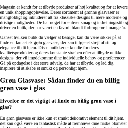
Magasin er kendt for at tilbyde produkter af høj kvalitet og for at levere
en unik shoppingoplevelse. Deres sortiment af grønne glasvaser er
mangfoldigt og inkluderer alt fra klassiske designs til mere moderne og
dristige muligheder. De har noget for enhver smag og indretningsstil og
driver en butik, der har været en favorit blandt forbrugerne i mange år.
Uanset hvilken butik du vælger at besøge, kan du være sikker på at
finde en fantastisk grøn glasvase, der kan tilføje et strejf af stil og
elegance til dit hjem. Disse butikker er kendte for deres
kvalitetsprodukter og deres konstante stræben efter at tilbyde unikke
designs, der vil imødekomme dine individuelle behov og præferencer.
Gå på opdagelse i det store udvalg, de har at tilbyde, og lad dig
inspirere til at skabe et smukt og personligt hjem.
Grøn Glasvase: Sådan finder du en billig
grøn vase i glas
Hvorfor er det vigtigt at finde en billig grøn vase i
glas?
En grøn glasvase er ikke kun et smukt dekorativt element til dit hjem,
det kan også være en fantastisk måde at fremhæve dine friske blomster