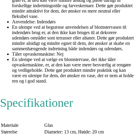
grøn er, at den kan være mindre alsidig og passe dårligt til
forskellige indretningsstile og farveskemaer. Dette gør produktet
mindre attraktivt for dem, der ønsker en mere neutral eller
fleksibel vase.
Anvendelse: Indendørs
En ulempe ved at begrænse anvendelsen af blomstervasen til
indendørs brug er, at den ikke kan bruges til at dekorere
udendørs områder som terrasser eller altaner. Dette gør produktet
mindre alsidigt og mindre egnet til dem, der ønsker at skabe en
sammenhængende indretning både indendørs og udendørs.
Tåler opvaskemaskine: Nej
En ulempe ved at vælge en blomstervase, der ikke tåler
opvaskemaskine, er, at den kan være mere besværlig at rengøre
og vedligeholde. Dette gør produktet mindre praktisk og kan
være en ulempe for dem, der ønsker en vase, der er nem at holde
ren og i god stand.
Specifikationer
Materiale
Glas
Størrelse
Diameter: 13 cm, Højde: 20 cm