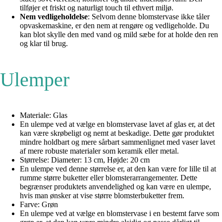
tilføjer et friskt og naturligt touch til ethvert miljø.
Nem vedligeholdelse
: Selvom denne blomstervase ikke tåler
opvaskemaskine, er den nem at rengøre og vedligeholde. Du
kan blot skylle den med vand og mild sæbe for at holde den ren
og klar til brug.
Ulemper
Materiale: Glas
En ulempe ved at vælge en blomstervase lavet af glas er, at det
kan være skrøbeligt og nemt at beskadige. Dette gør produktet
mindre holdbart og mere sårbart sammenlignet med vaser lavet
af mere robuste materialer som keramik eller metal.
Størrelse: Diameter: 13 cm, Højde: 20 cm
En ulempe ved denne størrelse er, at den kan være for lille til at
rumme større buketter eller blomsterarrangementer. Dette
begrænser produktets anvendelighed og kan være en ulempe,
hvis man ønsker at vise større blomsterbuketter frem.
Farve: Grøn
En ulempe ved at vælge en blomstervase i en bestemt farve som