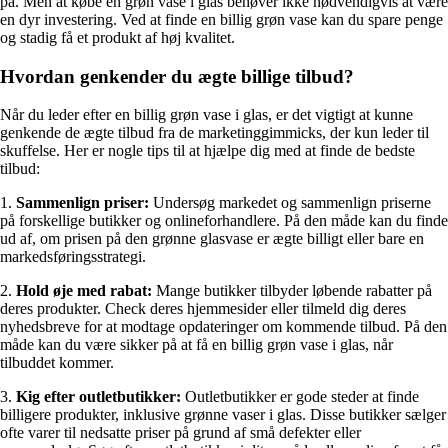
på. Men at købe en grøn vase i glas behøver ikke nødvendigvis at være
en dyr investering. Ved at finde en billig grøn vase kan du spare penge
og stadig få et produkt af høj kvalitet.
Hvordan genkender du ægte billige tilbud?
Når du leder efter en billig grøn vase i glas, er det vigtigt at kunne
genkende de ægte tilbud fra de marketinggimmicks, der kun leder til
skuffelse. Her er nogle tips til at hjælpe dig med at finde de bedste
tilbud:
1.
Sammenlign priser:
Undersøg markedet og sammenlign priserne
på forskellige butikker og onlineforhandlere. På den måde kan du finde
ud af, om prisen på den grønne glasvase er ægte billigt eller bare en
markedsføringsstrategi.
2.
Hold øje med rabat:
Mange butikker tilbyder løbende rabatter på
deres produkter. Check deres hjemmesider eller tilmeld dig deres
nyhedsbreve for at modtage opdateringer om kommende tilbud. På den
måde kan du være sikker på at få en billig grøn vase i glas, når
tilbuddet kommer.
3.
Kig efter outletbutikker:
Outletbutikker er gode steder at finde
billigere produkter, inklusive grønne vaser i glas. Disse butikker sælger
ofte varer til nedsatte priser på grund af små defekter eller