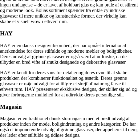
ingen undtagelse – de er lavet af holdbart glas og kan prale af et stilrent
og moderne look. Bolias sortiment spænder fra enkle cylindriske
glasvaser til mere unikke og kunstneriske former, der virkelig kan
skabe et visuelt wow i ethvert rum.
HAY
HAY er en dansk designvirksomhed, der har opnået international
anerkendelse for deres stilfulde og moderne møbler og boligtilbehør.
Deres udvalg af grønne glasvaser er også værd at udforske, da de
tilbyder en bred vifte af smukt designede og dekorative glasvaser.
HAY er kendt for deres sans for detaljer og deres evne til at skabe
produkter, der kombinerer funktionalitet og æstetik. Deres grønne
glasvaser er nøje udvalgt for at tilføre et strejf af natur og farve til
ethvert rum. HAY præsenterer eksklusive designs, der skiller sig ud og
giver forbrugerne mulighed for at udtrykke deres personlige stil.
Magasin
Magasin er en traditionel dansk stormagasin med et bredt udvalg af
produkter inden for mode, boligindretning og andre kategorier. De har
også et imponerende udvalg af grønne glasvaser, der appellerer til dem,
der leder efter stilfulde og tidløse designs.