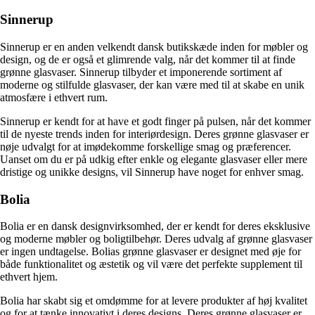
Sinnerup
Sinnerup er en anden velkendt dansk butikskæde inden for møbler og
design, og de er også et glimrende valg, når det kommer til at finde
grønne glasvaser. Sinnerup tilbyder et imponerende sortiment af
moderne og stilfulde glasvaser, der kan være med til at skabe en unik
atmosfære i ethvert rum.
Sinnerup er kendt for at have et godt finger på pulsen, når det kommer
til de nyeste trends inden for interiørdesign. Deres grønne glasvaser er
nøje udvalgt for at imødekomme forskellige smag og præferencer.
Uanset om du er på udkig efter enkle og elegante glasvaser eller mere
dristige og unikke designs, vil Sinnerup have noget for enhver smag.
Bolia
Bolia er en dansk designvirksomhed, der er kendt for deres eksklusive
og moderne møbler og boligtilbehør. Deres udvalg af grønne glasvaser
er ingen undtagelse. Bolias grønne glasvaser er designet med øje for
både funktionalitet og æstetik og vil være det perfekte supplement til
ethvert hjem.
Bolia har skabt sig et omdømme for at levere produkter af høj kvalitet
og for at tænke innovativt i deres designs. Deres grønne glasvaser er