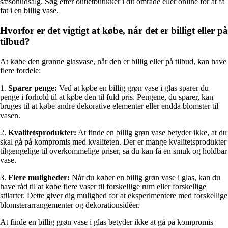
sæsonudsalg. Søg efter outletbutikker i dit område eller online for at få
fat i en billig vase.
Hvorfor er det vigtigt at købe, når det er billigt eller på
tilbud?
At købe den grønne glasvase, når den er billig eller på tilbud, kan have
flere fordele:
1.
Sparer penge:
Ved at købe en billig grøn vase i glas sparer du
penge i forhold til at købe den til fuld pris. Pengene, du sparer, kan
bruges til at købe andre dekorative elementer eller endda blomster til
vasen.
2.
Kvalitetsprodukter:
At finde en billig grøn vase betyder ikke, at du
skal gå på kompromis med kvaliteten. Der er mange kvalitetsprodukter
tilgængelige til overkommelige priser, så du kan få en smuk og holdbar
vase.
3.
Flere muligheder:
Når du køber en billig grøn vase i glas, kan du
have råd til at købe flere vaser til forskellige rum eller forskellige
stilarter. Dette giver dig mulighed for at eksperimentere med forskellige
blomsterarrangementer og dekorationsidéer.
At finde en billig grøn vase i glas betyder ikke at gå på kompromis