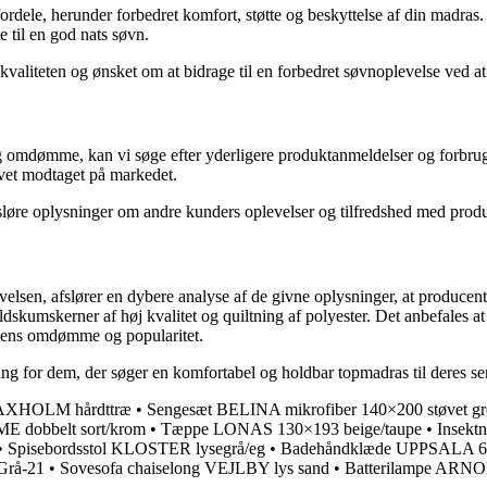
 fordele, herunder forbedret komfort, støtte og beskyttelse af din mad
e til en god nats søvn.
iteten og ønsket om at bidrage til en forbedret søvnoplevelse ved at t
g omdømme, kan vi søge efter yderligere produktanmeldelser og forbruge
evet modtaget på markedet.
afsløre oplysninger om andre kunders oplevelser og tilfredshed med pr
elsen, afslører en dybere analyse af de givne oplysninger, at producen
ldskumskerner af høj kvalitet og quiltning af polyester. Det anbefales
ntens omdømme og popularitet.
ng for dem, der søger en komfortabel og holdbar topmadras til deres se
 VAXHOLM hårdttræ
•
Sengesæt BELINA mikrofiber 140×200 støvet g
E dobbelt sort/krom
•
Tæppe LONAS 130×193 beige/taupe
•
Insekt
•
Spisebordsstol KLOSTER lysegrå/eg
•
Badehåndklæde UPPSALA 6
Grå-21
•
Sovesofa chaiselong VEJLBY lys sand
•
Batterilampe ARN