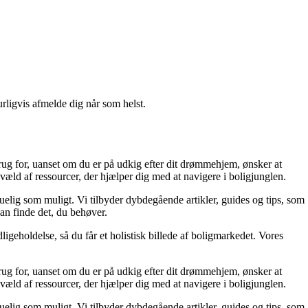
urligvis afmelde dig når som helst.
rug for, uanset om du er på udkig efter dit drømmehjem, ønsker at
væld af ressourcer, der hjælper dig med at navigere i boligjunglen.
skuelig som muligt. Vi tilbyder dybdegående artikler, guides og tips, som
an finde det, du behøver.
ligeholdelse, så du får et holistisk billede af boligmarkedet. Vores
rug for, uanset om du er på udkig efter dit drømmehjem, ønsker at
væld af ressourcer, der hjælper dig med at navigere i boligjunglen.
skuelig som muligt. Vi tilbyder dybdegående artikler, guides og tips, som