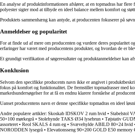
En analyse af produktinformationen afslører, at en topmadras har flere
polyester sigter mod at tilbyde en ideel balance mellem komfort og støtt
Produktets sammenhæng kan antyde, at producenten fokuserer på søvnkval
Anmeldelser og popularitet
For at finde ud af mere om producenten og vurdere deres popularitet o
erfaringer har været med producentens produkter, og hvordan de er bl
Et grundigt verifikation af søgeresultater og produktanmeldelser kan 
Konklusion
Selvom den specifikke producents navn ikke er angivet i produktbeskriv
fokus på komfort og funktionalitet. De fremstiller topmadrasser med ko
markedsundersøgelser for at få en endnu klarere forståelse af produce
Uanset producentens navn er denne specifikke topmadras en ideel løsni
Andre populære artikler:
Skoskab IDSKOV 2 rum hvid
•
Stabelstol
50×100 mørkegrå
•
Stolehynde TAKS Ø34 lysebrun
•
Tøjstativ GUDM
assorteret
•
Reol SKALS 4 rum eg
•
Svævehylde ABILD 80×24 hvid
NORODDEN lysegrå
•
Elevationsseng 90×200 GOLD E50 memory 