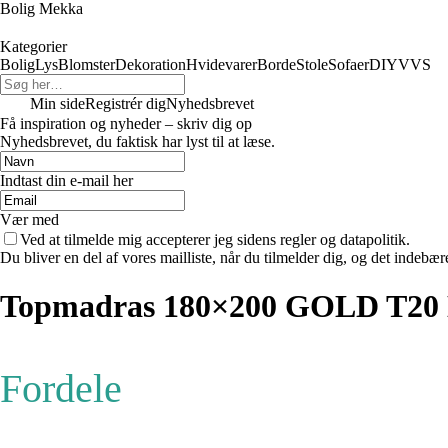
Bolig Mekka
Kategorier
Bolig
Lys
Blomster
Dekoration
Hvidevarer
Borde
Stole
Sofaer
DIY
VVS
Min side
Registrér dig
Nyhedsbrevet
Få inspiration og nyheder – skriv dig op
Nyhedsbrevet, du faktisk har lyst til at læse.
Indtast din e-mail her
Vær med
Ved at tilmelde mig accepterer jeg sidens regler og datapolitik.
Du bliver en del af vores mailliste, når du tilmelder dig, og det indebæ
Topmadras 180×200 GOLD T
Fordele