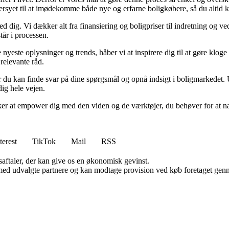
dersyet til at imødekomme både nye og erfarne boligkøbere, så du altid k
 dig. Vi dækker alt fra finansiering og boligpriser til indretning og ved
tår i processen.
e nyeste oplysninger og trends, håber vi at inspirere dig til at gøre klo
 relevante råd.
du kan finde svar på dine spørgsmål og opnå indsigt i boligmarkedet. Uan
dig hele vejen.
er at empower dig med den viden og de værktøjer, du behøver for at navi
terest
TikTok
Mail
RSS
saftaler, der kan give os en økonomisk gevinst.
med udvalgte partnere og kan modtage provision ved køb foretaget gennem