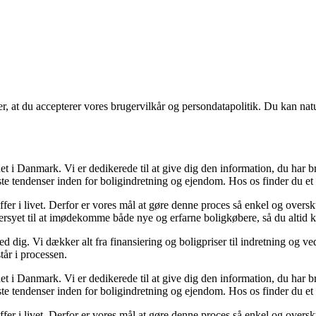
rer, at du accepterer vores brugervilkår og persondatapolitik. Du kan nat
t i Danmark. Vi er dedikerede til at give dig den information, du har b
te tendenser inden for boligindretning og ejendom. Hos os finder du et 
ræffer i livet. Derfor er vores mål at gøre denne proces så enkel og over
dersyet til at imødekomme både nye og erfarne boligkøbere, så du altid k
 dig. Vi dækker alt fra finansiering og boligpriser til indretning og ved
tår i processen.
t i Danmark. Vi er dedikerede til at give dig den information, du har b
te tendenser inden for boligindretning og ejendom. Hos os finder du et 
ræffer i livet. Derfor er vores mål at gøre denne proces så enkel og over