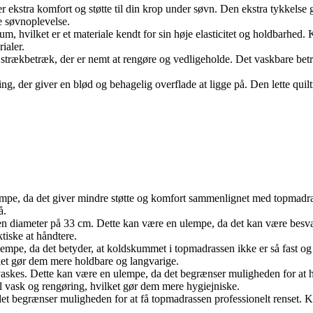
 ekstra komfort og støtte til din krop under søvn. Den ekstra tykkelse g
e søvnoplevelse.
m, hvilket er et materiale kendt for sin høje elasticitet og holdbarhed.
ialer.
strækbetræk, der er nemt at rengøre og vedligeholde. Det vaskbare betræ
g, der giver en blød og behagelig overflade at ligge på. Den lette quiltn
empe, da det giver mindre støtte og komfort sammenlignet med topmadr
å.
 en diameter på 33 cm. Dette kan være en ulempe, da det kan være besvæ
iske at håndtere.
empe, da det betyder, at koldskummet i topmadrassen ikke er så fast og
ket gør dem mere holdbare og langvarige.
kes. Dette kan være en ulempe, da det begrænser muligheden for at hol
 vask og rengøring, hvilket gør dem mere hygiejniske.
det begrænser muligheden for at få topmadrassen professionelt renset.
.