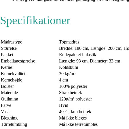
Specifikationer
Madrastype
Topmadras
Størrelse
Bredde: 180 cm, Længde: 200 cm, Hø
Pakket
Rullepakket i plastik
Emballagestørrelse
Længde: 93 cm, Diameter: 33 cm
Kerne
Koldskum
Kernekvalitet
30 kg/m³
Kernehøjde
4 cm
Bolster
100% polyester
Materiale
Strækbetræk
Quiltning
120g/m² polyester
Farve
Hvid
Vask
40°C, kun betræk
Blegning
Må ikke bleges
Tørretumbling
Må ikke tørretumbles