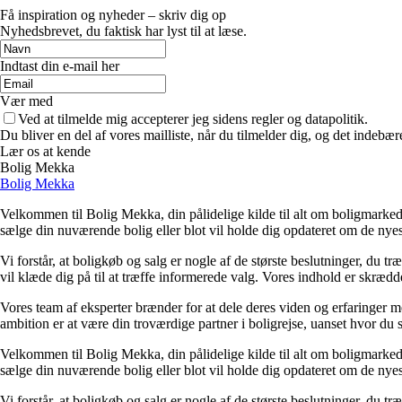
Få inspiration og nyheder – skriv dig op
Nyhedsbrevet, du faktisk har lyst til at læse.
Indtast din e-mail her
Vær med
Ved at tilmelde mig accepterer jeg sidens regler og datapolitik.
Du bliver en del af vores mailliste, når du tilmelder dig, og det indebæ
Lær os at kende
Bolig Mekka
Bolig Mekka
Velkommen til Bolig Mekka, din pålidelige kilde til alt om boligmarkede
sælge din nuværende bolig eller blot vil holde dig opdateret om de nyes
Vi forstår, at boligkøb og salg er nogle af de største beslutninger, du t
vil klæde dig på til at træffe informerede valg. Vores indhold er skræd
Vores team af eksperter brænder for at dele deres viden og erfaringer med
ambition er at være din troværdige partner i boligrejse, uanset hvor du s
Velkommen til Bolig Mekka, din pålidelige kilde til alt om boligmarkede
sælge din nuværende bolig eller blot vil holde dig opdateret om de nyes
Vi forstår, at boligkøb og salg er nogle af de største beslutninger, du t