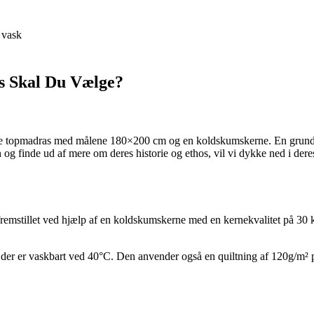
 vask
s Skal Du Vælge?
kke topmadras med målene 180×200 cm og en koldskumskerne. En grundig 
en og finde ud af mere om deres historie og ethos, vil vi dykke ned i
remstillet ved hjælp af en koldskumskerne med en kernekvalitet på 30 kg
 der er vaskbart ved 40°C. Den anvender også en quiltning af 120g/m² p