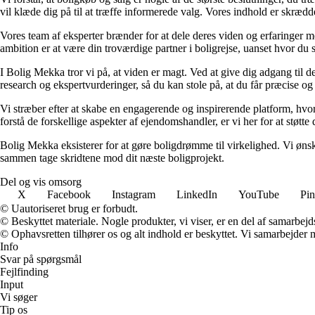
vil klæde dig på til at træffe informerede valg. Vores indhold er skræd
Vores team af eksperter brænder for at dele deres viden og erfaringer med
ambition er at være din troværdige partner i boligrejse, uanset hvor du s
I Bolig Mekka tror vi på, at viden er magt. Ved at give dig adgang til d
research og ekspertvurderinger, så du kan stole på, at du får præcise og
Vi stræber efter at skabe en engagerende og inspirerende platform, hvor 
forstå de forskellige aspekter af ejendomshandler, er vi her for at støtte 
Bolig Mekka eksisterer for at gøre boligdrømme til virkelighed. Vi ønsk
sammen tage skridtene mod dit næste boligprojekt.
Del og vis omsorg
X
Facebook
Instagram
LinkedIn
YouTube
Pin
© Uautoriseret brug er forbudt.
© Beskyttet materiale. Nogle produkter, vi viser, er en del af samarbejd
© Ophavsretten tilhører os og alt indhold er beskyttet. Vi samarbejder 
Info
Svar på spørgsmål
Fejlfinding
Input
Vi søger
Tip os