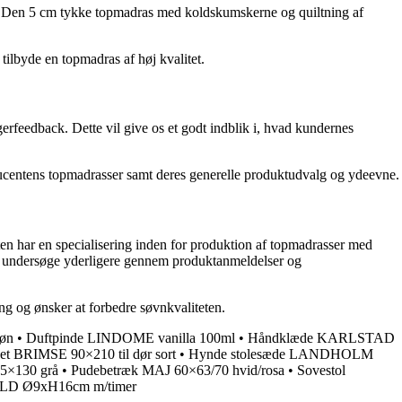
ras. Den 5 cm tykke topmadras med koldskumskerne og quiltning af
ilbyde en topmadras af høj kvalitet.
rfeedback. Dette vil give os et godt indblik i, hvad kundernes
oducentens topmadrasser samt deres generelle produktudvalg og ydeevne.
ten har en specialisering inden for produktion af topmadrasser med
 at undersøge yderligere gennem produktanmeldelser og
ng og ønsker at forbedre søvnkvaliteten.
røn
•
Duftpinde LINDOME vanilla 100ml
•
Håndklæde KARLSTAD
net BRIMSE 90×210 til dør sort
•
Hynde stolesæde LANDHOLM
5×130 grå
•
Pudebetræk MAJ 60×63/70 hvid/rosa
•
Sovestol
OLD Ø9xH16cm m/timer