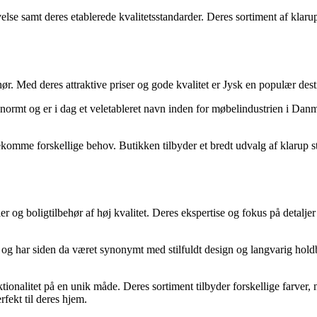
se samt deres etablerede kvalitetsstandarder. Deres sortiment af klaru
ør. Med deres attraktive priser og gode kvalitet er Jysk en populær destin
normt og er i dag et veletableret navn inden for møbelindustrien i Danm
mme forskellige behov. Butikken tilbyder et bredt udvalg af klarup stole 
og boligtilbehør af høj kvalitet. Deres ekspertise og fokus på detaljer g
g har siden da været synonymt med stilfuldt design og langvarig holdb
tionalitet på en unik måde. Deres sortiment tilbyder forskellige farver, 
rfekt til deres hjem.