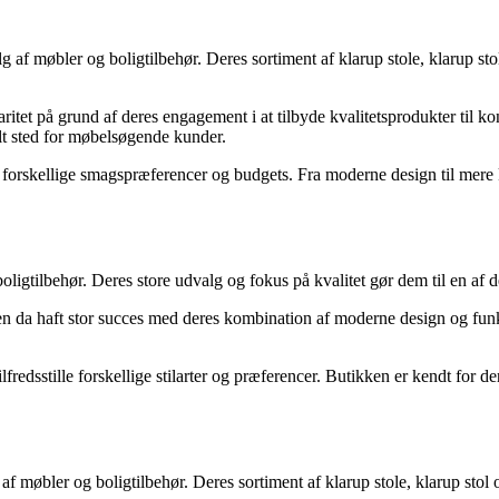
 af møbler og boligtilbehør. Deres sortiment af klarup stole, klarup sto
itet på grund af deres engagement i at tilbyde kvalitetsprodukter til k
elt sted for møbelsøgende kunder.
til forskellige smagspræferencer og budgets. Fra moderne design til mere 
ligtilbehør. Deres store udvalg og fokus på kvalitet gør dem til en af de
 da haft stor succes med deres kombination af moderne design og funkti
ilfredsstille forskellige stilarter og præferencer. Butikken er kendt for d
af møbler og boligtilbehør. Deres sortiment af klarup stole, klarup stol 