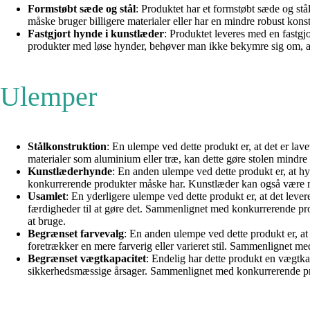
Formstøbt sæde og stål
: Produktet har et formstøbt sæde og stå
måske bruger billigere materialer eller har en mindre robust kons
Fastgjort hynde i kunstlæder
: Produktet leveres med en fastgj
produkter med løse hynder, behøver man ikke bekymre sig om, at 
Ulemper
Stålkonstruktion
: En ulempe ved dette produkt er, at det er lav
materialer som aluminium eller træ, kan dette gøre stolen mindre 
Kunstlæderhynde
: En anden ulempe ved dette produkt er, at h
konkurrerende produkter måske har. Kunstlæder kan også være mer
Usamlet
: En yderligere ulempe ved dette produkt er, at det lever
færdigheder til at gøre det. Sammenlignet med konkurrerende pro
at bruge.
Begrænset farvevalg
: En anden ulempe ved dette produkt er, at 
foretrækker en mere farverig eller varieret stil. Sammenlignet me
Begrænset vægtkapacitet
: Endelig har dette produkt en vægtka
sikkerhedsmæssige årsager. Sammenlignet med konkurrerende produ