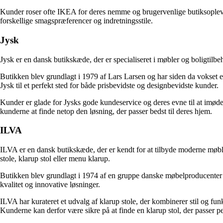
Kunder roser ofte IKEA for deres nemme og brugervenlige butiksoplevel
forskellige smagspræferencer og indretningsstile.
Jysk
Jysk er en dansk butikskæde, der er specialiseret i møbler og boligtilbeh
Butikken blev grundlagt i 1979 af Lars Larsen og har siden da vokset e
Jysk til et perfekt sted for både prisbevidste og designbevidste kunder.
Kunder er glade for Jysks gode kundeservice og deres evne til at imødeko
kunderne at finde netop den løsning, der passer bedst til deres hjem.
ILVA
ILVA er en dansk butikskæde, der er kendt for at tilbyde moderne møbler 
stole, klarup stol eller menu klarup.
Butikken blev grundlagt i 1974 af en gruppe danske møbelproducenter o
kvalitet og innovative løsninger.
ILVA har kurateret et udvalg af klarup stole, der kombinerer stil og funk
Kunderne kan derfor være sikre på at finde en klarup stol, der passer pe