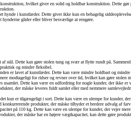
lkonstruktion, hvilket giver en solid og holdbar konstruktion. Dette gør
truktion.
ort hynde i kunstlæder. Dette giver ikke kun en behagelig siddeoplevels
hynderne glider eller bliver besværlige at rengøre.
et af stål. Dette kan gøre stolen tung og svær at flytte rundt på. Sammen
praktisk og mindre fleksibel.
ynden er lavet af kunstlæder. Dette kan være mindre holdbart og mindr
e modtageligt for ridser og revner over tid, hvilket kan gøre stolen m
es usamlet. Dette kan være en udfordring for nogle kunder, der ikke er v
dukter, der måske leveres fuldt samlet eller med nemmere samlevejledni
det kun er tilgængeligt i sort. Dette kan være en ulempe for kunder, der
d konkurrerende produkter, der måske tilbyder et bredere udvalg af farve
pacitet på 110 kg. Dette kan være en ulempe for kunder, der vejer mere 
kter, der måske har en højere vægtkapacitet, kan dette gøre produktet 