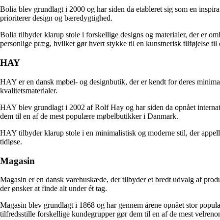
Bolia blev grundlagt i 2000 og har siden da etableret sig som en inspira
prioriterer design og bæredygtighed.
Bolia tilbyder klarup stole i forskellige designs og materialer, der e
personlige præg, hvilket gør hvert stykke til en kunstnerisk tilføjelse til
HAY
HAY er en dansk møbel- og designbutik, der er kendt for deres minimalis
kvalitetsmaterialer.
HAY blev grundlagt i 2002 af Rolf Hay og har siden da opnået internatio
dem til en af de mest populære møbelbutikker i Danmark.
HAY tilbyder klarup stole i en minimalistisk og moderne stil, der appell
tidløse.
Magasin
Magasin er en dansk varehuskæde, der tilbyder et bredt udvalg af produkt
der ønsker at finde alt under ét tag.
Magasin blev grundlagt i 1868 og har gennem årene opnået stor populari
tilfredsstille forskellige kundegrupper gør dem til en af de mest velr