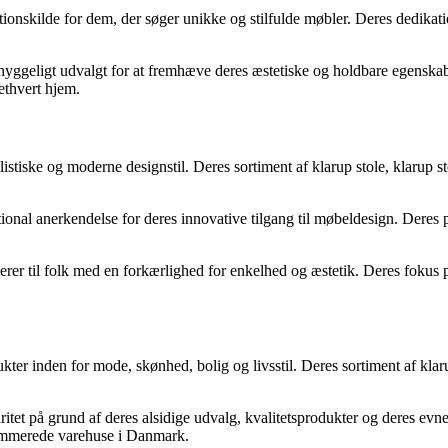
tionskilde for dem, der søger unikke og stilfulde møbler. Deres dedikatio
r omhyggeligt udvalgt for at fremhæve deres æstetiske og holdbare egens
 ethvert hjem.
tiske og moderne designstil. Deres sortiment af klarup stole, klarup st
nal anerkendelse for deres innovative tilgang til møbeldesign. Deres pr
erer til folk med en forkærlighed for enkelhed og æstetik. Deres fokus p
er inden for mode, skønhed, bolig og livsstil. Deres sortiment af klarup 
tet på grund af deres alsidige udvalg, kvalitetsprodukter og deres evne
enommerede varehuse i Danmark.