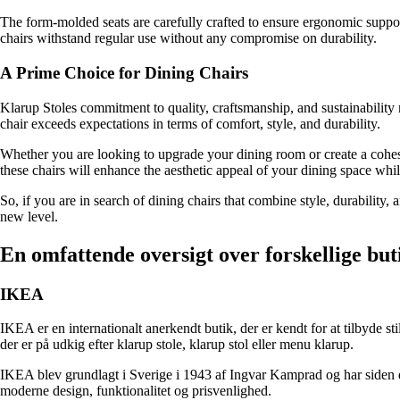
The form-molded seats are carefully crafted to ensure ergonomic support,
chairs withstand regular use without any compromise on durability.
A Prime Choice for Dining Chairs
Klarup Stoles commitment to quality, craftsmanship, and sustainability 
chair exceeds expectations in terms of comfort, style, and durability.
Whether you are looking to upgrade your dining room or create a cohesiv
these chairs will enhance the aesthetic appeal of your dining space whi
So, if you are in search of dining chairs that combine style, durability
new level.
En omfattende oversigt over forskellige but
IKEA
IKEA er en internationalt anerkendt butik, der er kendt for at tilbyde st
der er på udkig efter klarup stole, klarup stol eller menu klarup.
IKEA blev grundlagt i Sverige i 1943 af Ingvar Kamprad og har siden da
moderne design, funktionalitet og prisvenlighed.