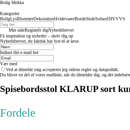
Bolig Mekka
Kategorier
Bolig
Lys
Blomster
Dekoration
Hvidevarer
Borde
Stole
Sofaer
DIY
VVS
Min side
Registrér dig
Nyhedsbrevet
Få inspiration og nyheder – skriv dig op
Nyhedsbrevet, du faktisk har lyst til at læse.
Indtast din e-mail her
Vær med
Ved at tilmelde mig accepterer jeg sidens regler og datapolitik.
Du bliver en del af vores mailliste, når du tilmelder dig, og det indebæ
Spisebordsstol KLARUP sort kun
Fordele