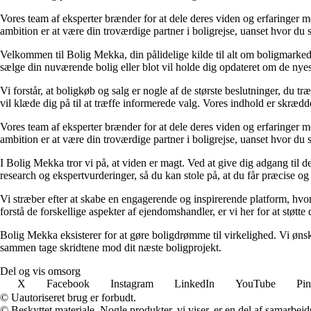
Vores team af eksperter brænder for at dele deres viden og erfaringer med
ambition er at være din troværdige partner i boligrejse, uanset hvor du s
Velkommen til Bolig Mekka, din pålidelige kilde til alt om boligmarkede
sælge din nuværende bolig eller blot vil holde dig opdateret om de nyes
Vi forstår, at boligkøb og salg er nogle af de største beslutninger, du t
vil klæde dig på til at træffe informerede valg. Vores indhold er skræd
Vores team af eksperter brænder for at dele deres viden og erfaringer med
ambition er at være din troværdige partner i boligrejse, uanset hvor du s
I Bolig Mekka tror vi på, at viden er magt. Ved at give dig adgang til d
research og ekspertvurderinger, så du kan stole på, at du får præcise og
Vi stræber efter at skabe en engagerende og inspirerende platform, hvor 
forstå de forskellige aspekter af ejendomshandler, er vi her for at støtte 
Bolig Mekka eksisterer for at gøre boligdrømme til virkelighed. Vi ønsk
sammen tage skridtene mod dit næste boligprojekt.
Del og vis omsorg
X
Facebook
Instagram
LinkedIn
YouTube
Pin
© Uautoriseret brug er forbudt.
© Beskyttet materiale. Nogle produkter, vi viser, er en del af samarbejd