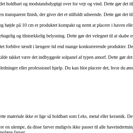
ør det holdbart og modstandsdygtigt over for vejr og vind. Dette gør det
en transparent finish, der giver det et stilfuldt udseende. Dette gør det t
højde på 10 cm er produktet kompakt og nemt at placere i haven eller 
ehagelig og tilstrækkelig belysning. Dette gør det velegnet til at skabe
tet forblive tændt i længere tid end mange konkurrerende produkter. Det
ilde takket være det indbyggede solpanel af typen amorf. Dette gør det 
 ledninger eller professionel hjælp. Du kan blot placere det, hvor du øn
tte materiale ikke er lige så holdbart som f.eks. metal eller keramik. De
re en ulempe, da disse farver muligvis ikke passer til alle haveindretn
pulære farver.