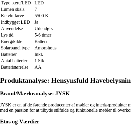
Type pære/LED
LED
Lumen skala
7
Kelvin farve
5500 K
Indbygget LED
Ja
Anvendelse
Udendørs
Lys tid
5-6 timer
Energikilde
Batteri
Solarpanel type
Amorphous
Batterier
Inkl.
Antal batterier
1 Stk
Batteristørrelse
AA
Produktanalyse: Hensynsfuld Havebelysnin
Brand/Mærkeanalyse: JYSK
JYSK er en af ​​de førende producenter af møbler og interiørprodukter 
med en passion for at tilbyde stilfulde og funktionelle møbler til overk
Etos og Værdier