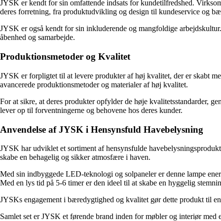
JYSK er kendt for sin omfattende indsats for kundetilfredshed. Virksomhe
deres forretning, fra produktudvikling og design til kundeservice og bær
JYSK er også kendt for sin inkluderende og mangfoldige arbejdskultur. V
åbenhed og samarbejde.
Produktionsmetoder og Kvalitet
JYSK er forpligtet til at levere produkter af høj kvalitet, der er ska
avancerede produktionsmetoder og materialer af høj kvalitet.
For at sikre, at deres produkter opfylder de høje kvalitetsstandarder, 
lever op til forventningerne og behovene hos deres kunder.
Anvendelse af JYSK i Hensynsfuld Havebelysning
JYSK har udviklet et sortiment af hensynsfulde havebelysningsprodukter,
skabe en behagelig og sikker atmosfære i haven.
Med sin indbyggede LED-teknologi og solpaneler er denne lampe energie
Med en lys tid på 5-6 timer er den ideel til at skabe en hyggelig stemn
JYSKs engagement i bæredygtighed og kvalitet gør dette produkt til en 
Samlet set er JYSK et førende brand inden for møbler og interiør med et