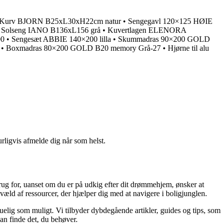
Kurv BJORN B25xL30xH22cm natur
•
Sengegavl 120×125 HØIE
•
Solseng IANO B136xL156 grå
•
Kuvertlagen ELENORA
00
•
Sengesæt ABBIE 140×200 lilla
•
Skummadras 90×200 GOLD
•
Boxmadras 80×200 GOLD B20 memory Grå-27
•
Hjørne til alu
urligvis afmelde dig når som helst.
rug for, uanset om du er på udkig efter dit drømmehjem, ønsker at
væld af ressourcer, der hjælper dig med at navigere i boligjunglen.
skuelig som muligt. Vi tilbyder dybdegående artikler, guides og tips, som
an finde det, du behøver.