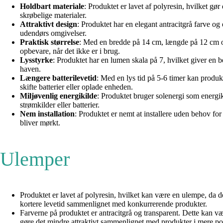
Holdbart materiale
: Produktet er lavet af polyresin, hvilket g
skrøbelige materialer.
Attraktivt design
: Produktet har en elegant antracitgrå farve og 
udendørs omgivelser.
Praktisk størrelse
: Med en bredde på 14 cm, længde på 12 cm og 
opbevare, når det ikke er i brug.
Lysstyrke
: Produktet har en lumen skala på 7, hvilket giver en b
haven.
Længere batterilevetid
: Med en lys tid på 5-6 timer kan produk
skifte batterier eller oplade enheden.
Miljøvenlig energikilde
: Produktet bruger solenergi som energik
strømkilder eller batterier.
Nem installation
: Produktet er nemt at installere uden behov for
bliver mørkt.
Ulemper
Produktet er lavet af polyresin, hvilket kan være en ulempe, da de
kortere levetid sammenlignet med konkurrerende produkter.
Farverne på produktet er antracitgrå og transparent. Dette kan væ
gøre det mindre attraktivt sammenlignet med produkter i mere po