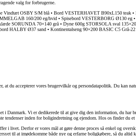
mragende valg for forbrugerne.
e Vindtæt OSBY S/M blå
•
Bord VESTERHAVET B90xL150 teak
•
AMMELGAB 160/200 eg/hvid
•
Spisebord VESTERBORG Ø130 eg
klæde SORUNDA 70×140 grå
•
Dyne 600g STORSOLA sval 135×2
ebord HALBY Ø37 sand
•
Kontinentalseng 90×200 BASIC C5 Grå-22
rer, at du accepterer vores brugervilkår og persondatapolitik. Du kan nat
t i Danmark. Vi er dedikerede til at give dig den information, du har b
te tendenser inden for boligindretning og ejendom. Hos os finder du et 
ræffer i livet. Derfor er vores mål at gøre denne proces så enkel og over
dersyet til at imødekomme både nye og erfarne boligkøbere, så du altid k