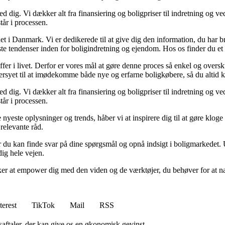
 dig. Vi dækker alt fra finansiering og boligpriser til indretning og ved
tår i processen.
t i Danmark. Vi er dedikerede til at give dig den information, du har b
te tendenser inden for boligindretning og ejendom. Hos os finder du et 
ræffer i livet. Derfor er vores mål at gøre denne proces så enkel og over
dersyet til at imødekomme både nye og erfarne boligkøbere, så du altid k
 dig. Vi dækker alt fra finansiering og boligpriser til indretning og ved
tår i processen.
e nyeste oplysninger og trends, håber vi at inspirere dig til at gøre klo
 relevante råd.
du kan finde svar på dine spørgsmål og opnå indsigt i boligmarkedet. Uan
dig hele vejen.
er at empower dig med den viden og de værktøjer, du behøver for at navi
terest
TikTok
Mail
RSS
saftaler, der kan give os en økonomisk gevinst.