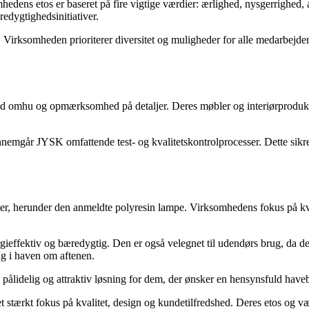
dens etos er baseret på fire vigtige værdier: ærlighed, nysgerrighed, an
edygtighedsinitiativer.
irksomheden prioriterer diversitet og muligheder for alle medarbejdere 
bt med omhu og opmærksomhed på detaljer. Deres møbler og interiørproduk
gennemgår JYSK omfattende test- og kvalitetskontrolprocesser. Dette sikr
 herunder den anmeldte polyresin lampe. Virksomhedens fokus på kvalitet
ffektiv og bæredygtig. Den er også velegnet til udendørs brug, da den 
ing i haven om aftenen.
pålidelig og attraktiv løsning for dem, der ønsker en hensynsfuld have
 stærkt fokus på kvalitet, design og kundetilfredshed. Deres etos og vær