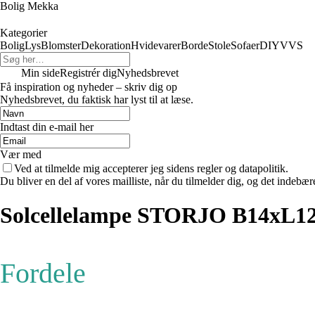
Bolig Mekka
Kategorier
Bolig
Lys
Blomster
Dekoration
Hvidevarer
Borde
Stole
Sofaer
DIY
VVS
Min side
Registrér dig
Nyhedsbrevet
Få inspiration og nyheder – skriv dig op
Nyhedsbrevet, du faktisk har lyst til at læse.
Indtast din e-mail her
Vær med
Ved at tilmelde mig accepterer jeg sidens regler og datapolitik.
Du bliver en del af vores mailliste, når du tilmelder dig, og det indebæ
Solcellelampe STORJO B14xL1
Fordele