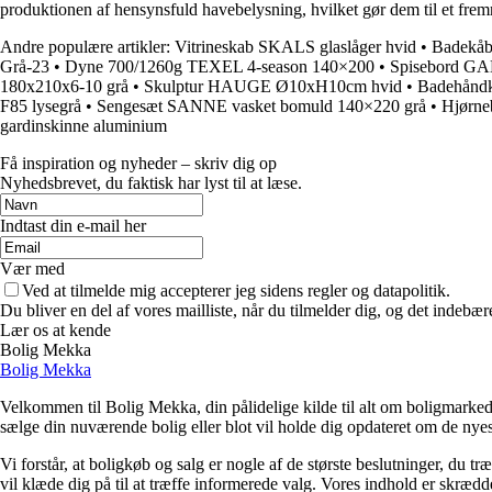
produktionen af ​​hensynsfuld havebelysning, hvilket gør dem til et fre
Andre populære artikler:
Vitrineskab SKALS glaslåger hvid
•
Badekåb
Grå-23
•
Dyne 700/1260g TEXEL 4-season 140×200
•
Spisebord G
180x210x6-10 grå
•
Skulptur HAUGE Ø10xH10cm hvid
•
Badehånd
F85 lysegrå
•
Sengesæt SANNE vasket bomuld 140×220 grå
•
Hjørn
gardinskinne aluminium
Få inspiration og nyheder – skriv dig op
Nyhedsbrevet, du faktisk har lyst til at læse.
Indtast din e-mail her
Vær med
Ved at tilmelde mig accepterer jeg sidens regler og datapolitik.
Du bliver en del af vores mailliste, når du tilmelder dig, og det indebæ
Lær os at kende
Bolig Mekka
Bolig Mekka
Velkommen til Bolig Mekka, din pålidelige kilde til alt om boligmarkede
sælge din nuværende bolig eller blot vil holde dig opdateret om de nyes
Vi forstår, at boligkøb og salg er nogle af de største beslutninger, du t
vil klæde dig på til at træffe informerede valg. Vores indhold er skræd