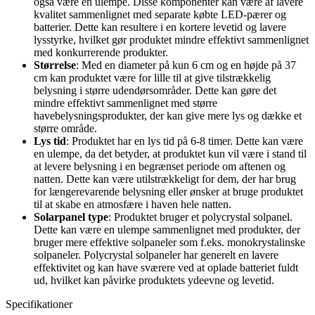
også være en ulempe. Disse komponenter kan være af lavere
kvalitet sammenlignet med separate købte LED-pærer og
batterier. Dette kan resultere i en kortere levetid og lavere
lysstyrke, hvilket gør produktet mindre effektivt sammenlignet
med konkurrerende produkter.
Størrelse
: Med en diameter på kun 6 cm og en højde på 37
cm kan produktet være for lille til at give tilstrækkelig
belysning i større udendørsområder. Dette kan gøre det
mindre effektivt sammenlignet med større
havebelysningsprodukter, der kan give mere lys og dække et
større område.
Lys tid
: Produktet har en lys tid på 6-8 timer. Dette kan være
en ulempe, da det betyder, at produktet kun vil være i stand til
at levere belysning i en begrænset periode om aftenen og
natten. Dette kan være utilstrækkeligt for dem, der har brug
for længerevarende belysning eller ønsker at bruge produktet
til at skabe en atmosfære i haven hele natten.
Solarpanel type
: Produktet bruger et polycrystal solpanel.
Dette kan være en ulempe sammenlignet med produkter, der
bruger mere effektive solpaneler som f.eks. monokrystalinske
solpaneler. Polycrystal solpaneler har generelt en lavere
effektivitet og kan have sværere ved at oplade batteriet fuldt
ud, hvilket kan påvirke produktets ydeevne og levetid.
Specifikationer