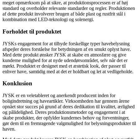
meget opmærksom på at sikre, at produktionsprocessen er af høj
standard og overholder relevante standarder og regler. Produktionen
af dette produkt involverer brugen af både plast og rustfrit stål i
kombination med LED-teknologi og solenergi.
Forholdet til produktet
JYSKs engagement for at tilbyde forskellige typer havebelysning
afspejler deres forståelse for betydningen af en smukt oplyst have.
Med dette produkt ønsker JYSK at skabe en atmosfære og give
kunderne mulighed for at nyde udendørsområdet, selv når det er
mørkt. Produktet er designet med et æstetisk look, der passer til
enhver have, samtidig med at det er holdbart og let at vedligeholde.
Konklusion
JYSK er en veletableret og anerkendt producent inden for
boligindretning og haveartikler. Virksomheden har gennem årene
opnået stor succes på grund af deres dedikation til kvalitet, ærlighed
og pålidelighed. Deres produktionsmetoder og engagement i at
skabe produkter, der opfylder kundernes behov og forventninger,
gør dem til en fremragende valgmulighed for belysningsprodukter til
haven.