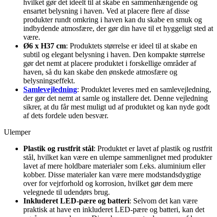
hvilket gør det ideelt til at skabe en sammenhængende og
ensartet belysning i haven. Ved at placere flere af disse
produkter rundt omkring i haven kan du skabe en smuk og
indbydende atmosfære, der gør din have til et hyggeligt sted at
være.
Ø6 x H37 cm
: Produktets størrelse er ideel til at skabe en
subtil og elegant belysning i haven. Den kompakte størrelse
gør det nemt at placere produktet i forskellige områder af
haven, så du kan skabe den ønskede atmosfære og
belysningseffekt.
Samlevejledning
: Produktet leveres med en samlevejledning,
der gør det nemt at samle og installere det. Denne vejledning
sikrer, at du får mest muligt ud af produktet og kan nyde godt
af dets fordele uden besvær.
Ulemper
Plastik og rustfrit stål
: Produktet er lavet af plastik og rustfrit
stål, hvilket kan være en ulempe sammenlignet med produkter
lavet af mere holdbare materialer som f.eks. aluminium eller
kobber. Disse materialer kan være mere modstandsdygtige
over for vejrforhold og korrosion, hvilket gør dem mere
velegnede til udendørs brug.
Inkluderet LED-pære og batteri
: Selvom det kan være
praktisk at have en inkluderet LED-pære og batteri, kan det