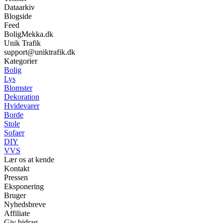
Dataarkiv
Blogside
Feed
BoligMekka.dk
Unik Trafik
support@uniktrafik.dk
Kategorier
Bolig
Lys
Blomster
Dekoration
Hvidevarer
Borde
Stole
Sofaer
DIY
VVS
Lær os at kende
Kontakt
Pressen
Eksponering
Bruger
Nyhedsbreve
Affiliate
Giv bidrag