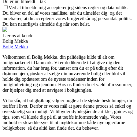
Du er nu tilmeldt – tak
Ved at tilmelde mig accepterer jeg sidens regler og datapolitik.
Du bliver en del af vores mailliste, når du tilmelder dig, og det
indebærer, at du accepterer vores brugervilkår og persondatapolitik.
Du kan naturligvis afmelde dig når som helst.
Lær os at kende
Bolig Mekka
Bolig Mekka
Velkommen til Bolig Mekka, din pålidelige kilde til alt om
boligmarkedet i Danmark. Vi er dedikerede til at give dig den
information, du har brug for, uanset om du er på udkig efter dit
drømmehjem, ønsker at sælge din nuværende bolig eller blot vil
holde dig opdateret om de nyeste tendenser inden for
boligindretning og ejendom. Hos os finder du et væld af ressourcer,
der hjælper dig med at navigere i boligjunglen.
Vi forstår, at boligkøb og salg er nogle af de største beslutninger, du
træffer i livet. Derfor er vores mål at gøre denne proces så enkel og
overskuelig som muligt. Vi tilbyder dybdegående artikler, guides og
tips, som vil klæde dig på til at træffe informerede valg. Vores
indhold er skræddersyet til at imødekomme både nye og erfarne
boligkøbere, så du altid kan finde det, du behøver.