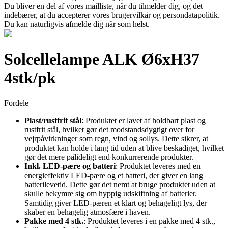
Du bliver en del af vores mailliste, når du tilmelder dig, og det
indebærer, at du accepterer vores brugervilkår og persondatapolitik.
Du kan naturligvis afmelde dig når som helst.
Solcellelampe ALK Ø6xH37
4stk/pk
Fordele
Plast/rustfrit stål
: Produktet er lavet af holdbart plast og
rustfrit stål, hvilket gør det modstandsdygtigt over for
vejrpåvirkninger som regn, vind og sollys. Dette sikrer, at
produktet kan holde i lang tid uden at blive beskadiget, hvilket
gør det mere pålideligt end konkurrerende produkter.
Inkl. LED-pære og batteri
: Produktet leveres med en
energieffektiv LED-pære og et batteri, der giver en lang
batterilevetid. Dette gør det nemt at bruge produktet uden at
skulle bekymre sig om hyppig udskiftning af batterier.
Samtidig giver LED-pæren et klart og behageligt lys, der
skaber en behagelig atmosfære i haven.
Pakke med 4 stk.
: Produktet leveres i en pakke med 4 stk.,