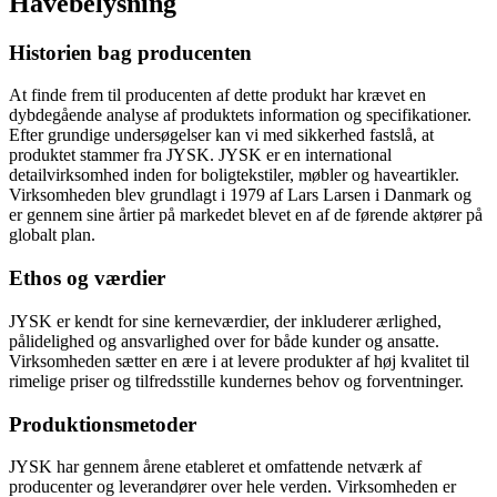
Havebelysning
Historien bag producenten
At finde frem til producenten af dette produkt har krævet en
dybdegående analyse af produktets information og specifikationer.
Efter grundige undersøgelser kan vi med sikkerhed fastslå, at
produktet stammer fra JYSK. JYSK er en international
detailvirksomhed inden for boligtekstiler, møbler og haveartikler.
Virksomheden blev grundlagt i 1979 af Lars Larsen i Danmark og
er gennem sine årtier på markedet blevet en af de førende aktører på
globalt plan.
Ethos og værdier
JYSK er kendt for sine kerneværdier, der inkluderer ærlighed,
pålidelighed og ansvarlighed over for både kunder og ansatte.
Virksomheden sætter en ære i at levere produkter af høj kvalitet til
rimelige priser og tilfredsstille kundernes behov og forventninger.
Produktionsmetoder
JYSK har gennem årene etableret et omfattende netværk af
producenter og leverandører over hele verden. Virksomheden er