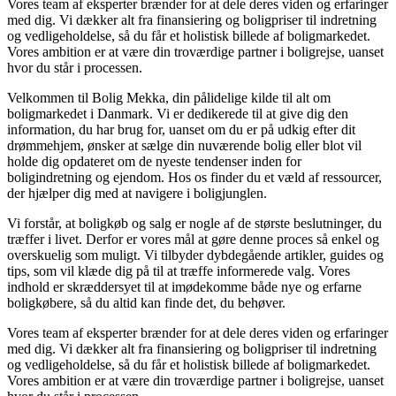
Vores team af eksperter brænder for at dele deres viden og erfaringer
med dig. Vi dækker alt fra finansiering og boligpriser til indretning
og vedligeholdelse, så du får et holistisk billede af boligmarkedet.
Vores ambition er at være din troværdige partner i boligrejse, uanset
hvor du står i processen.
Velkommen til Bolig Mekka, din pålidelige kilde til alt om
boligmarkedet i Danmark. Vi er dedikerede til at give dig den
information, du har brug for, uanset om du er på udkig efter dit
drømmehjem, ønsker at sælge din nuværende bolig eller blot vil
holde dig opdateret om de nyeste tendenser inden for
boligindretning og ejendom. Hos os finder du et væld af ressourcer,
der hjælper dig med at navigere i boligjunglen.
Vi forstår, at boligkøb og salg er nogle af de største beslutninger, du
træffer i livet. Derfor er vores mål at gøre denne proces så enkel og
overskuelig som muligt. Vi tilbyder dybdegående artikler, guides og
tips, som vil klæde dig på til at træffe informerede valg. Vores
indhold er skræddersyet til at imødekomme både nye og erfarne
boligkøbere, så du altid kan finde det, du behøver.
Vores team af eksperter brænder for at dele deres viden og erfaringer
med dig. Vi dækker alt fra finansiering og boligpriser til indretning
og vedligeholdelse, så du får et holistisk billede af boligmarkedet.
Vores ambition er at være din troværdige partner i boligrejse, uanset