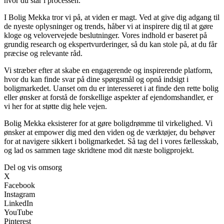
hvor du står i processen.
I Bolig Mekka tror vi på, at viden er magt. Ved at give dig adgang til
de nyeste oplysninger og trends, håber vi at inspirere dig til at gøre
kloge og velovervejede beslutninger. Vores indhold er baseret på
grundig research og ekspertvurderinger, så du kan stole på, at du får
præcise og relevante råd.
Vi stræber efter at skabe en engagerende og inspirerende platform,
hvor du kan finde svar på dine spørgsmål og opnå indsigt i
boligmarkedet. Uanset om du er interesseret i at finde den rette bolig
eller ønsker at forstå de forskellige aspekter af ejendomshandler, er
vi her for at støtte dig hele vejen.
Bolig Mekka eksisterer for at gøre boligdrømme til virkelighed. Vi
ønsker at empower dig med den viden og de værktøjer, du behøver
for at navigere sikkert i boligmarkedet. Så tag del i vores fællesskab,
og lad os sammen tage skridtene mod dit næste boligprojekt.
Del og vis omsorg
X
Facebook
Instagram
LinkedIn
YouTube
Pinterest