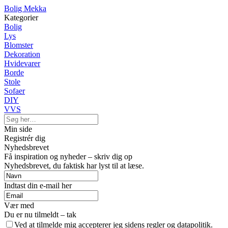
Bolig Mekka
Kategorier
Bolig
Lys
Blomster
Dekoration
Hvidevarer
Borde
Stole
Sofaer
DIY
VVS
Min side
Registrér dig
Nyhedsbrevet
Få inspiration og nyheder – skriv dig op
Nyhedsbrevet, du faktisk har lyst til at læse.
Indtast din e-mail her
Vær med
Du er nu tilmeldt – tak
Ved at tilmelde mig accepterer jeg sidens regler og datapolitik.