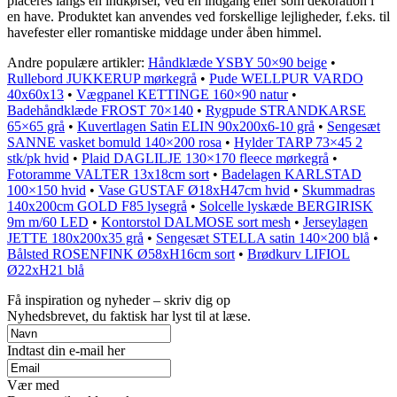
placeres langs en indkørsel, ved en indgang eller som dekoration i
en have. Produktet kan anvendes ved forskellige lejligheder, f.eks. til
havefester eller romantiske middage under åben himmel.
Andre populære artikler:
Håndklæde YSBY 50×90 beige
•
Rullebord JUKKERUP mørkegrå
•
Pude WELLPUR VARDO
40x60x13
•
Vægpanel KETTINGE 160×90 natur
•
Badehåndklæde FROST 70×140
•
Rygpude STRANDKARSE
65×65 grå
•
Kuvertlagen Satin ELIN 90x200x6-10 grå
•
Sengesæt
SANNE vasket bomuld 140×200 rosa
•
Hylder TARP 73×45 2
stk/pk hvid
•
Plaid DAGLILJE 130×170 fleece mørkegrå
•
Fotoramme VALTER 13x18cm sort
•
Badelagen KARLSTAD
100×150 hvid
•
Vase GUSTAF Ø18xH47cm hvid
•
Skummadras
140x200cm GOLD F85 lysegrå
•
Solcelle lyskæde BERGIRISK
9m m/60 LED
•
Kontorstol DALMOSE sort mesh
•
Jerseylagen
JETTE 180x200x35 grå
•
Sengesæt STELLA satin 140×200 blå
•
Bålsted ROSENFINK Ø58xH16cm sort
•
Brødkurv LIFIOL
Ø22xH21 blå
Få inspiration og nyheder – skriv dig op
Nyhedsbrevet, du faktisk har lyst til at læse.
Indtast din e-mail her
Vær med