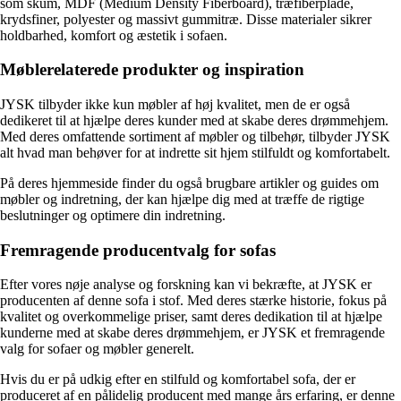
som skum, MDF (Medium Density Fiberboard), træfiberplade,
krydsfiner, polyester og massivt gummitræ. Disse materialer sikrer
holdbarhed, komfort og æstetik i sofaen.
Møblerelaterede produkter og inspiration
JYSK tilbyder ikke kun møbler af høj kvalitet, men de er også
dedikeret til at hjælpe deres kunder med at skabe deres drømmehjem.
Med deres omfattende sortiment af møbler og tilbehør, tilbyder JYSK
alt hvad man behøver for at indrette sit hjem stilfuldt og komfortabelt.
På deres hjemmeside finder du også brugbare artikler og guides om
møbler og indretning, der kan hjælpe dig med at træffe de rigtige
beslutninger og optimere din indretning.
Fremragende producentvalg for sofas
Efter vores nøje analyse og forskning kan vi bekræfte, at JYSK er
producenten af denne sofa i stof. Med deres stærke historie, fokus på
kvalitet og overkommelige priser, samt deres dedikation til at hjælpe
kunderne med at skabe deres drømmehjem, er JYSK et fremragende
valg for sofaer og møbler generelt.
Hvis du er på udkig efter en stilfuld og komfortabel sofa, der er
produceret af en pålidelig producent med mange års erfaring, er denne