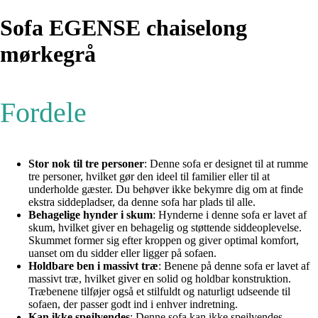
Sofa EGENSE chaiselong
mørkegrå
Fordele
Stor nok til tre personer
: Denne sofa er designet til at rumme
tre personer, hvilket gør den ideel til familier eller til at
underholde gæster. Du behøver ikke bekymre dig om at finde
ekstra siddepladser, da denne sofa har plads til alle.
Behagelige hynder i skum
: Hynderne i denne sofa er lavet af
skum, hvilket giver en behagelig og støttende siddeoplevelse.
Skummet former sig efter kroppen og giver optimal komfort,
uanset om du sidder eller ligger på sofaen.
Holdbare ben i massivt træ
: Benene på denne sofa er lavet af
massivt træ, hvilket giver en solid og holdbar konstruktion.
Træbenene tilføjer også et stilfuldt og naturligt udseende til
sofaen, der passer godt ind i enhver indretning.
Kan ikke spejlvendes
: Denne sofa kan ikke spejlvendes,