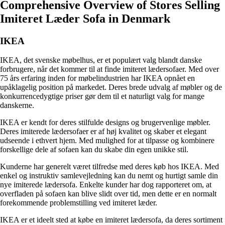
Comprehensive Overview of Stores Selling
Imiteret Læder Sofa in Denmark
IKEA
IKEA, det svenske møbelhus, er et populært valg blandt danske
forbrugere, når det kommer til at finde imiteret lædersofaer. Med over
75 års erfaring inden for møbelindustrien har IKEA opnået en
upåklagelig position på markedet. Deres brede udvalg af møbler og de
konkurrencedygtige priser gør dem til et naturligt valg for mange
danskerne.
IKEA er kendt for deres stilfulde designs og brugervenlige møbler.
Deres imiterede lædersofaer er af høj kvalitet og skaber et elegant
udseende i ethvert hjem. Med mulighed for at tilpasse og kombinere
forskellige dele af sofaen kan du skabe din egen unikke stil.
Kunderne har generelt været tilfredse med deres køb hos IKEA. Med
enkel og instruktiv samlevejledning kan du nemt og hurtigt samle din
nye imiterede lædersofa. Enkelte kunder har dog rapporteret om, at
overfladen på sofaen kan blive slidt over tid, men dette er en normalt
forekommende problemstilling ved imiteret læder.
IKEA er et ideelt sted at købe en imiteret lædersofa, da deres sortiment