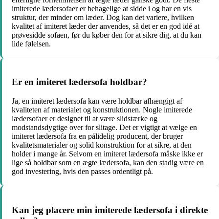
imiterede lædersofaer er behagelige at sidde i og har en vis
struktur, der minder om læder. Dog kan det variere, hvilken
kvalitet af imiteret læder der anvendes, så det er en god idé at
prøvesidde sofaen, før du køber den for at sikre dig, at du kan
lide følelsen.
Er en imiteret lædersofa holdbar?
Ja, en imiteret lædersofa kan være holdbar afhængigt af
kvaliteten af materialet og konstruktionen. Nogle imiterede
lædersofaer er designet til at være slidstærke og
modstandsdygtige over for slitage. Det er vigtigt at vælge en
imiteret lædersofa fra en pålidelig producent, der bruger
kvalitetsmaterialer og solid konstruktion for at sikre, at den
holder i mange år. Selvom en imiteret lædersofa måske ikke er
lige så holdbar som en ægte lædersofa, kan den stadig være en
god investering, hvis den passes ordentligt på.
Kan jeg placere min imiterede lædersofa i direkte