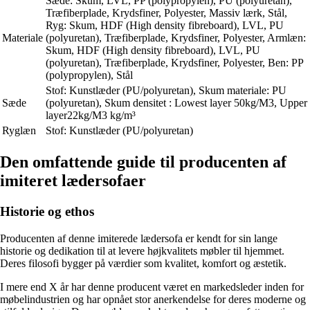
Sæde: Skum, LVL, PP (polypropylen), PU (polyuretan),
Træfiberplade, Krydsfiner, Polyester, Massiv lærk, Stål,
Ryg: Skum, HDF (High density fibreboard), LVL, PU
Materiale
(polyuretan), Træfiberplade, Krydsfiner, Polyester, Armlæn:
Skum, HDF (High density fibreboard), LVL, PU
(polyuretan), Træfiberplade, Krydsfiner, Polyester, Ben: PP
(polypropylen), Stål
Stof: Kunstlæder (PU/polyuretan), Skum materiale: PU
Sæde
(polyuretan), Skum densitet : Lowest layer 50kg/M3, Upper
layer22kg/M3 kg/m³
Ryglæn
Stof: Kunstlæder (PU/polyuretan)
Den omfattende guide til producenten af
imiteret lædersofaer
Historie og ethos
Producenten af denne imiterede lædersofa er kendt for sin lange
historie og dedikation til at levere højkvalitets møbler til hjemmet.
Deres filosofi bygger på værdier som kvalitet, komfort og æstetik.
I mere end X år har denne producent været en markedsleder inden for
møbelindustrien og har opnået stor anerkendelse for deres moderne og