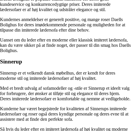
kundeservice og konkurrencedygtige priser. Deres imiterede
lædersofaer er af høj kvalitet og udstråler elegance og stil.
Kundernes anmeldelser er generelt positive, og mange roser Daells
Bolighus for deres imødekommende personale og muligheden for at
tilpasse din imiterede lædersofa efter dine behov.
Uanset om du leder efter en moderne eller klassisk imiteret lædersofa,
kan du være sikker på at finde noget, der passer til din smag hos Daells
Bolighus.
Sinnerup
Sinnerup er et velkendt dansk møbelhus, der er kendt for deres
moderne stil og imiterede lædersofaer af høj kvalitet.
Med et bredt udvalg af sofamodeller og -stile er Sinnerup et ideelt valg
for forbrugere, der ønsker at tilføje stil og elegance til deres hjem.
Deres imiterede lædersofaer er komfortable og nemme at vedligeholde.
Kunderne har været begejstrede for kvaliteten af Sinnerups imiterede
lædersofaer og roser også deres kyndige personale og deres evne til at
assistere med at finde den perfekte sofa.
Så hvis du leder efter en imiteret lædersofa af høj kvalitet og moderne