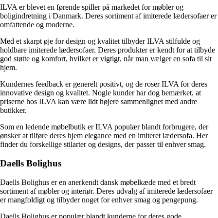
ILVA er blevet en førende spiller på markedet for møbler og
boligindretning i Danmark. Deres sortiment af imiterede lædersofaer er
omfattende og moderne.
Med et skarpt øje for design og kvalitet tilbyder ILVA stilfulde og
holdbare imiterede lædersofaer. Deres produkter er kendt for at tilbyde
god støtte og komfort, hvilket er vigtigt, når man vælger en sofa til sit
hjem.
Kundernes feedback er generelt positivt, og de roser ILVA for deres
innovative design og kvalitet. Nogle kunder har dog bemærket, at
priserne hos ILVA kan være lidt højere sammenlignet med andre
butikker.
Som en ledende møbelbutik er ILVA populær blandt forbrugere, der
ønsker at tilføre deres hjem elegance med en imiteret lædersofa. Her
finder du forskellige stilarter og designs, der passer til enhver smag.
Daells Bolighus
Daells Bolighus er en anerkendt dansk møbelkæde med et bredt
sortiment af møbler og interiør. Deres udvalg af imiterede lædersofaer
er mangfoldigt og tilbyder noget for enhver smag og pengepung.
Daells Bolighus er populær blandt kunderne for deres gode