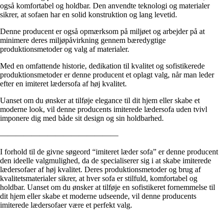
også komfortabel og holdbar. Den anvendte teknologi og materialer
sikrer, at sofaen har en solid konstruktion og lang levetid.
Denne producent er også opmærksom på miljøet og arbejder på at
minimere deres miljøpåvirkning gennem bæredygtige
produktionsmetoder og valg af materialer.
Med en omfattende historie, dedikation til kvalitet og sofistikerede
produktionsmetoder er denne producent et oplagt valg, når man leder
efter en imiteret lædersofa af høj kvalitet.
Uanset om du ønsker at tilføje elegance til dit hjem eller skabe et
moderne look, vil denne producents imiterede lædersofa uden tvivl
imponere dig med både sit design og sin holdbarhed.
———————————————
I forhold til de givne søgeord “imiteret læder sofa” er denne producent
den ideelle valgmulighed, da de specialiserer sig i at skabe imiterede
lædersofaer af høj kvalitet. Deres produktionsmetoder og brug af
kvalitetsmaterialer sikrer, at hver sofa er stilfuld, komfortabel og
holdbar. Uanset om du ønsker at tilføje en sofistikeret fornemmelse til
dit hjem eller skabe et moderne udseende, vil denne producents
imiterede lædersofaer være et perfekt valg.