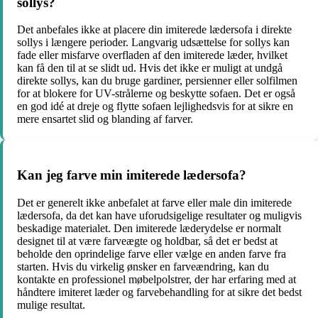
sollys?
Det anbefales ikke at placere din imiterede lædersofa i direkte
sollys i længere perioder. Langvarig udsættelse for sollys kan
fade eller misfarve overfladen af den imiterede læder, hvilket
kan få den til at se slidt ud. Hvis det ikke er muligt at undgå
direkte sollys, kan du bruge gardiner, persienner eller solfilmen
for at blokere for UV-strålerne og beskytte sofaen. Det er også
en god idé at dreje og flytte sofaen lejlighedsvis for at sikre en
mere ensartet slid og blanding af farver.
Kan jeg farve min imiterede lædersofa?
Det er generelt ikke anbefalet at farve eller male din imiterede
lædersofa, da det kan have uforudsigelige resultater og muligvis
beskadige materialet. Den imiterede læderydelse er normalt
designet til at være farveægte og holdbar, så det er bedst at
beholde den oprindelige farve eller vælge en anden farve fra
starten. Hvis du virkelig ønsker en farveændring, kan du
kontakte en professionel møbelpolstrer, der har erfaring med at
håndtere imiteret læder og farvebehandling for at sikre det bedst
mulige resultat.