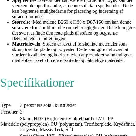
Spejlvendes
: Selvom det kan være en fordel for nogle, kan det
være en ulempe for andre, at denne sofa kan spejlvendes. Dette
kan begrænse mulighederne for placering og indretning af
sofaen i rummet.
Størrelse
: Med målene B260 x H80 x D87/150 cm kan denne
sofa være for stor til mindre rum eller lejligheder. Dette kan gøre
det svært at finde den rette plads til sofaen og begrænse
fleksibiliteten i indretningen.
Materialevalg
: Sofaen er lavet af forskellige materialer som
skum, træfiberplade og polyester. Dette kan gøre det svært at
vurdere kvaliteten og holdbarheden af ​​produktet sammenlignet
med sofaer lavet af mere ensartede og pålidelige materialer.
Specifikationer
Type
3-personers sofa i kunstlæder
Personer
3
Skum, HDF (High density fibreboard), LVL, PP
Materiale
(polypropylen), PU (polyuretan), Træfiberplade, Krydsfiner,
Polyester, Massiv lærk, Stål