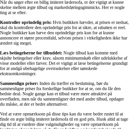
Når du søger efter en billig imiteret lædersofa, er det vigtigt at kunne
skelne mellem ægte tilbud og markedsføringsgimmicks. Her er nogle
ting at se efter:
Kontroller oprindelig pris:
Hvis butikken hævder, at prisen er nedsat,
skal du kontrollere den oprindelige pris for at sikre, at rabatten er reel.
Nogle butikker kan hæve den oprindelige pris kun for at kunne
annoncere et større procentfald, selvom prisen i virkeligheden ikke har
ændret sig meget.
Læs betingelserne for tilbuddet:
Nogle tilbud kan komme med
skjulte betingelser eller krav, såsom minimumskøb eller udelukkelse af
visse modeller eller farver. Det er vigtigt at læse betingelserne grundigt
for at undgå ubehagelige overraskelser eller uønskede
ekstraomkostninger.
Sammenlign priser:
Inden du træffer en beslutning, bør du
sammenligne priser fra forskellige butikker for at se, om du får den
bedste deal. Nogle gange kan et tilbud være mere attraktivt på
overfladen, men når du sammenligner det med andre tilbud, opdager
du måske, at der er bedre alternativer.
Ved at være opmærksom på disse tips kan du være bedre rustet til at
finde en ægte billig imiteret lædersofa til en god pris. Husk altid at tage
dig tid til at vurdere dine valgmuligheder og være opmærksom på