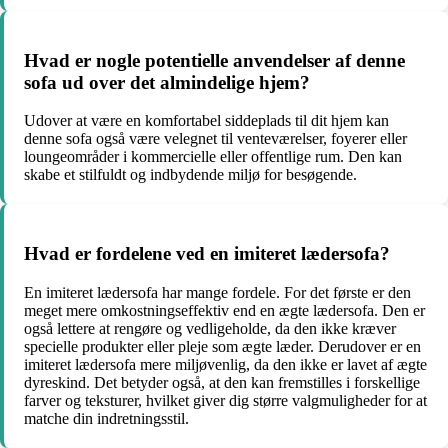
Hvad er nogle potentielle anvendelser af denne
sofa ud over det almindelige hjem?
Udover at være en komfortabel siddeplads til dit hjem kan
denne sofa også være velegnet til venteværelser, foyerer eller
loungeområder i kommercielle eller offentlige rum. Den kan
skabe et stilfuldt og indbydende miljø for besøgende.
Hvad er fordelene ved en imiteret lædersofa?
En imiteret lædersofa har mange fordele. For det første er den
meget mere omkostningseffektiv end en ægte lædersofa. Den er
også lettere at rengøre og vedligeholde, da den ikke kræver
specielle produkter eller pleje som ægte læder. Derudover er en
imiteret lædersofa mere miljøvenlig, da den ikke er lavet af ægte
dyreskind. Det betyder også, at den kan fremstilles i forskellige
farver og teksturer, hvilket giver dig større valgmuligheder for at
matche din indretningsstil.