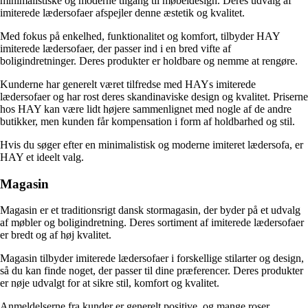
minimalistiske og moderne tilgang til møbeldesign. Deres udvalg af
imiterede lædersofaer afspejler denne æstetik og kvalitet.
Med fokus på enkelhed, funktionalitet og komfort, tilbyder HAY
imiterede lædersofaer, der passer ind i en bred vifte af
boligindretninger. Deres produkter er holdbare og nemme at rengøre.
Kunderne har generelt været tilfredse med HAYs imiterede
lædersofaer og har rost deres skandinaviske design og kvalitet. Priserne
hos HAY kan være lidt højere sammenlignet med nogle af de andre
butikker, men kunden får kompensation i form af holdbarhed og stil.
Hvis du søger efter en minimalistisk og moderne imiteret lædersofa, er
HAY et ideelt valg.
Magasin
Magasin er et traditionsrigt dansk stormagasin, der byder på et udvalg
af møbler og boligindretning. Deres sortiment af imiterede lædersofaer
er bredt og af høj kvalitet.
Magasin tilbyder imiterede lædersofaer i forskellige stilarter og design,
så du kan finde noget, der passer til dine præferencer. Deres produkter
er nøje udvalgt for at sikre stil, komfort og kvalitet.
Anmeldelserne fra kunder er generelt positive, og mange roser