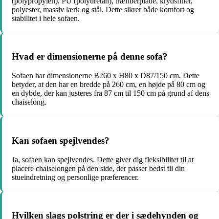
(polypropylen), PU (polyuretan), træfiberplade, krydsfiner,
polyester, massiv lærk og stål. Dette sikrer både komfort og
stabilitet i hele sofaen.
Hvad er dimensionerne på denne sofa?
Sofaen har dimensionerne B260 x H80 x D87/150 cm. Dette
betyder, at den har en bredde på 260 cm, en højde på 80 cm og
en dybde, der kan justeres fra 87 cm til 150 cm på grund af dens
chaiselong.
Kan sofaen spejlvendes?
Ja, sofaen kan spejlvendes. Dette giver dig fleksibilitet til at
placere chaiselongen på den side, der passer bedst til din
stueindretning og personlige præferencer.
Hvilken slags polstring er der i sædehynden og