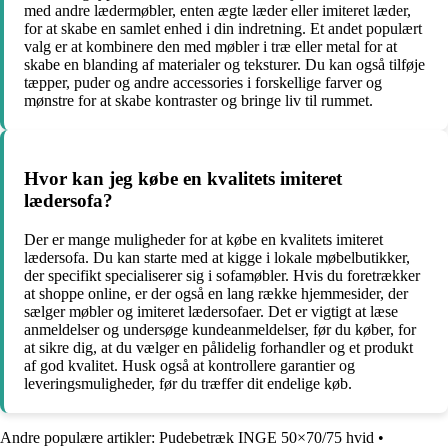
med andre lædermøbler, enten ægte læder eller imiteret læder,
for at skabe en samlet enhed i din indretning. Et andet populært
valg er at kombinere den med møbler i træ eller metal for at
skabe en blanding af materialer og teksturer. Du kan også tilføje
tæpper, puder og andre accessories i forskellige farver og
mønstre for at skabe kontraster og bringe liv til rummet.
Hvor kan jeg købe en kvalitets imiteret
lædersofa?
Der er mange muligheder for at købe en kvalitets imiteret
lædersofa. Du kan starte med at kigge i lokale møbelbutikker,
der specifikt specialiserer sig i sofamøbler. Hvis du foretrækker
at shoppe online, er der også en lang række hjemmesider, der
sælger møbler og imiteret lædersofaer. Det er vigtigt at læse
anmeldelser og undersøge kundeanmeldelser, før du køber, for
at sikre dig, at du vælger en pålidelig forhandler og et produkt
af god kvalitet. Husk også at kontrollere garantier og
leveringsmuligheder, før du træffer dit endelige køb.
Andre populære artikler:
Pudebetræk INGE 50×70/75 hvid
•