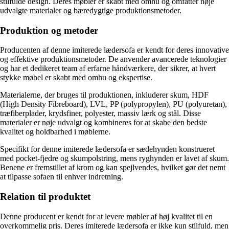
stilfulde design. Deres møbler er skabt med omhu og omfatter nøje
udvalgte materialer og bæredygtige produktionsmetoder.
Produktion og metoder
Producenten af denne imiterede lædersofa er kendt for deres innovative
og effektive produktionsmetoder. De anvender avancerede teknologier
og har et dedikeret team af erfarne håndværkere, der sikrer, at hvert
stykke møbel er skabt med omhu og ekspertise.
Materialerne, der bruges til produktionen, inkluderer skum, HDF
(High Density Fibreboard), LVL, PP (polypropylen), PU (polyuretan),
træfiberplader, krydsfiner, polyester, massiv lærk og stål. Disse
materialer er nøje udvalgt og kombineres for at skabe den bedste
kvalitet og holdbarhed i møblerne.
Specifikt for denne imiterede lædersofa er sædehynden konstrueret
med pocket-fjedre og skumpolstring, mens ryghynden er lavet af skum.
Benene er fremstillet af krom og kan spejlvendes, hvilket gør det nemt
at tilpasse sofaen til enhver indretning.
Relation til produktet
Denne producent er kendt for at levere møbler af høj kvalitet til en
overkommelig pris. Deres imiterede lædersofa er ikke kun stilfuld, men