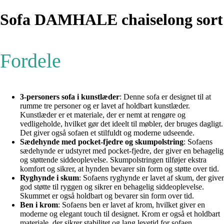
Sofa DAMHALE chaiselong sort
Fordele
3-personers sofa i kunstlæder
: Denne sofa er designet til at
rumme tre personer og er lavet af holdbart kunstlæder.
Kunstlæder er et materiale, der er nemt at rengøre og
vedligeholde, hvilket gør det ideelt til møbler, der bruges dagligt.
Det giver også sofaen et stilfuldt og moderne udseende.
Sædehynde med pocket-fjedre og skumpolstring
: Sofaens
sædehynde er udstyret med pocket-fjedre, der giver en behagelig
og støttende siddeoplevelse. Skumpolstringen tilføjer ekstra
komfort og sikrer, at hynden bevarer sin form og støtte over tid.
Ryghynde i skum
: Sofaens ryghynde er lavet af skum, der giver
god støtte til ryggen og sikrer en behagelig siddeoplevelse.
Skummet er også holdbart og bevarer sin form over tid.
Ben i krom
: Sofaens ben er lavet af krom, hvilket giver en
moderne og elegant touch til designet. Krom er også et holdbart
materiale, der sikrer stabilitet og lang levetid for sofaen.