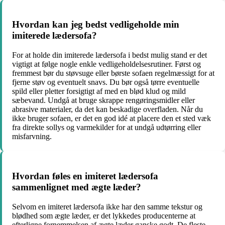
Hvordan kan jeg bedst vedligeholde min
imiterede lædersofa?
For at holde din imiterede lædersofa i bedst mulig stand er det
vigtigt at følge nogle enkle vedligeholdelsesrutiner. Først og
fremmest bør du støvsuge eller børste sofaen regelmæssigt for at
fjerne støv og eventuelt snavs. Du bør også tørre eventuelle
spild eller pletter forsigtigt af med en blød klud og mild
sæbevand. Undgå at bruge skrappe rengøringsmidler eller
abrasive materialer, da det kan beskadige overfladen. Når du
ikke bruger sofaen, er det en god idé at placere den et sted væk
fra direkte sollys og varmekilder for at undgå udtørring eller
misfarvning.
Hvordan føles en imiteret lædersofa
sammenlignet med ægte læder?
Selvom en imiteret lædersofa ikke har den samme tekstur og
blødhed som ægte læder, er det lykkedes producenterne at
efterligne fornemmelsen af ægte læder ganske godt. De fleste