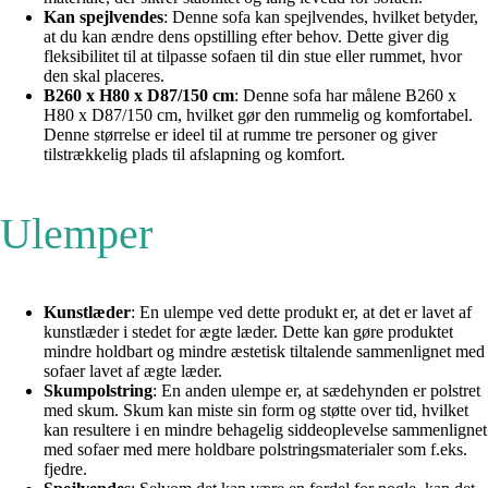
Kan spejlvendes
: Denne sofa kan spejlvendes, hvilket betyder,
at du kan ændre dens opstilling efter behov. Dette giver dig
fleksibilitet til at tilpasse sofaen til din stue eller rummet, hvor
den skal placeres.
B260 x H80 x D87/150 cm
: Denne sofa har målene B260 x
H80 x D87/150 cm, hvilket gør den rummelig og komfortabel.
Denne størrelse er ideel til at rumme tre personer og giver
tilstrækkelig plads til afslapning og komfort.
Ulemper
Kunstlæder
: En ulempe ved dette produkt er, at det er lavet af
kunstlæder i stedet for ægte læder. Dette kan gøre produktet
mindre holdbart og mindre æstetisk tiltalende sammenlignet med
sofaer lavet af ægte læder.
Skumpolstring
: En anden ulempe er, at sædehynden er polstret
med skum. Skum kan miste sin form og støtte over tid, hvilket
kan resultere i en mindre behagelig siddeoplevelse sammenlignet
med sofaer med mere holdbare polstringsmaterialer som f.eks.
fjedre.