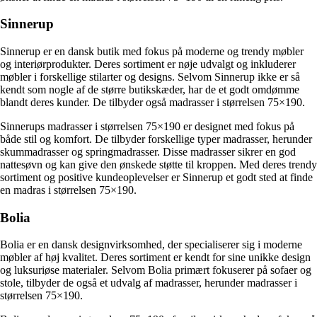
Sinnerup
Sinnerup er en dansk butik med fokus på moderne og trendy møbler
og interiørprodukter. Deres sortiment er nøje udvalgt og inkluderer
møbler i forskellige stilarter og designs. Selvom Sinnerup ikke er så
kendt som nogle af de større butikskæder, har de et godt omdømme
blandt deres kunder. De tilbyder også madrasser i størrelsen 75×190.
Sinnerups madrasser i størrelsen 75×190 er designet med fokus på
både stil og komfort. De tilbyder forskellige typer madrasser, herunder
skummadrasser og springmadrasser. Disse madrasser sikrer en god
nattesøvn og kan give den ønskede støtte til kroppen. Med deres trendy
sortiment og positive kundeoplevelser er Sinnerup et godt sted at finde
en madras i størrelsen 75×190.
Bolia
Bolia er en dansk designvirksomhed, der specialiserer sig i moderne
møbler af høj kvalitet. Deres sortiment er kendt for sine unikke design
og luksuriøse materialer. Selvom Bolia primært fokuserer på sofaer og
stole, tilbyder de også et udvalg af madrasser, herunder madrasser i
størrelsen 75×190.