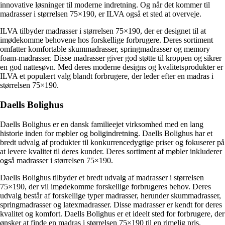
innovative løsninger til moderne indretning. Og når det kommer til
madrasser i størrelsen 75×190, er ILVA også et sted at overveje.
ILVA tilbyder madrasser i størrelsen 75×190, der er designet til at
imødekomme behovene hos forskellige forbrugere. Deres sortiment
omfatter komfortable skummadrasser, springmadrasser og memory
foam-madrasser. Disse madrasser giver god støtte til kroppen og sikrer
en god nattesøvn. Med deres moderne designs og kvalitetsprodukter er
ILVA et populært valg blandt forbrugere, der leder efter en madras i
størrelsen 75×190.
Daells Bolighus
Daells Bolighus er en dansk familieejet virksomhed med en lang
historie inden for møbler og boligindretning. Daells Bolighus har et
bredt udvalg af produkter til konkurrencedygtige priser og fokuserer på
at levere kvalitet til deres kunder. Deres sortiment af møbler inkluderer
også madrasser i størrelsen 75×190.
Daells Bolighus tilbyder et bredt udvalg af madrasser i størrelsen
75×190, der vil imødekomme forskellige forbrugeres behov. Deres
udvalg består af forskellige typer madrasser, herunder skummadrasser,
springmadrasser og latexmadrasser. Disse madrasser er kendt for deres
kvalitet og komfort. Daells Bolighus er et ideelt sted for forbrugere, der
ønsker at finde en madras i størrelsen 75×190 til en rimelig pris.