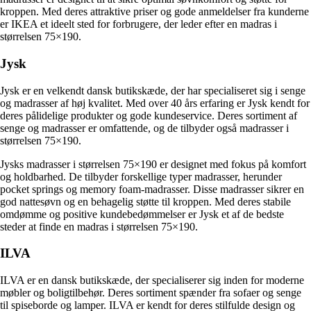
kroppen. Med deres attraktive priser og gode anmeldelser fra kunderne
er IKEA et ideelt sted for forbrugere, der leder efter en madras i
størrelsen 75×190.
Jysk
Jysk er en velkendt dansk butikskæde, der har specialiseret sig i senge
og madrasser af høj kvalitet. Med over 40 års erfaring er Jysk kendt for
deres pålidelige produkter og gode kundeservice. Deres sortiment af
senge og madrasser er omfattende, og de tilbyder også madrasser i
størrelsen 75×190.
Jysks madrasser i størrelsen 75×190 er designet med fokus på komfort
og holdbarhed. De tilbyder forskellige typer madrasser, herunder
pocket springs og memory foam-madrasser. Disse madrasser sikrer en
god nattesøvn og en behagelig støtte til kroppen. Med deres stabile
omdømme og positive kundebedømmelser er Jysk et af de bedste
steder at finde en madras i størrelsen 75×190.
ILVA
ILVA er en dansk butikskæde, der specialiserer sig inden for moderne
møbler og boligtilbehør. Deres sortiment spænder fra sofaer og senge
til spiseborde og lamper. ILVA er kendt for deres stilfulde design og