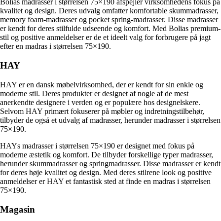
Bolias madrasser i størrelsen 75×190 afspejler virksomhedens fokus på
kvalitet og design. Deres udvalg omfatter komfortable skummadrasser,
memory foam-madrasser og pocket spring-madrasser. Disse madrasser
er kendt for deres stilfulde udseende og komfort. Med Bolias premium-
stil og positive anmeldelser er de et ideelt valg for forbrugere på jagt
efter en madras i størrelsen 75×190.
HAY
HAY er en dansk møbelvirksomhed, der er kendt for sin enkle og
moderne stil. Deres produkter er designet af nogle af de mest
anerkendte designere i verden og er populære hos designelskere.
Selvom HAY primært fokuserer på møbler og indretningstilbehør,
tilbyder de også et udvalg af madrasser, herunder madrasser i størrelsen
75×190.
HAYs madrasser i størrelsen 75×190 er designet med fokus på
moderne æstetik og komfort. De tilbyder forskellige typer madrasser,
herunder skummadrasser og springmadrasser. Disse madrasser er kendt
for deres høje kvalitet og design. Med deres stilrene look og positive
anmeldelser er HAY et fantastisk sted at finde en madras i størrelsen
75×190.
Magasin