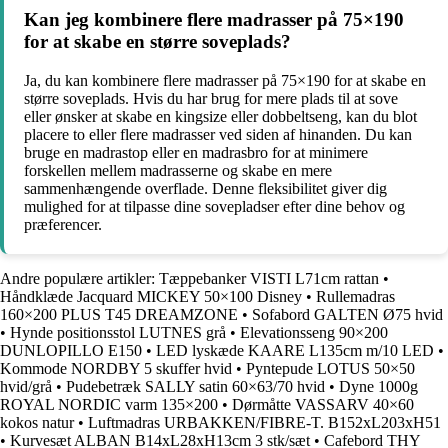
Kan jeg kombinere flere madrasser på 75×190
for at skabe en større soveplads?
Ja, du kan kombinere flere madrasser på 75×190 for at skabe en
større soveplads. Hvis du har brug for mere plads til at sove
eller ønsker at skabe en kingsize eller dobbeltseng, kan du blot
placere to eller flere madrasser ved siden af hinanden. Du kan
bruge en madrastop eller en madrasbro for at minimere
forskellen mellem madrasserne og skabe en mere
sammenhængende overflade. Denne fleksibilitet giver dig
mulighed for at tilpasse dine sovepladser efter dine behov og
præferencer.
Andre populære artikler:
Tæppebanker VISTI L71cm rattan
•
Håndklæde Jacquard MICKEY 50×100 Disney
•
Rullemadras
160×200 PLUS T45 DREAMZONE
•
Sofabord GALTEN Ø75 hvid
•
Hynde positionsstol LUTNES grå
•
Elevationsseng 90×200
DUNLOPILLO E150
•
LED lyskæde KAARE L135cm m/10 LED
•
Kommode NORDBY 5 skuffer hvid
•
Pyntepude LOTUS 50×50
hvid/grå
•
Pudebetræk SALLY satin 60×63/70 hvid
•
Dyne 1000g
ROYAL NORDIC varm 135×200
•
Dørmåtte VASSARV 40×60
kokos natur
•
Luftmadras URBAKKEN/FIBRE-T. B152xL203xH51
•
Kurvesæt ALBAN B14xL28xH13cm 3 stk/sæt
•
Cafebord THY