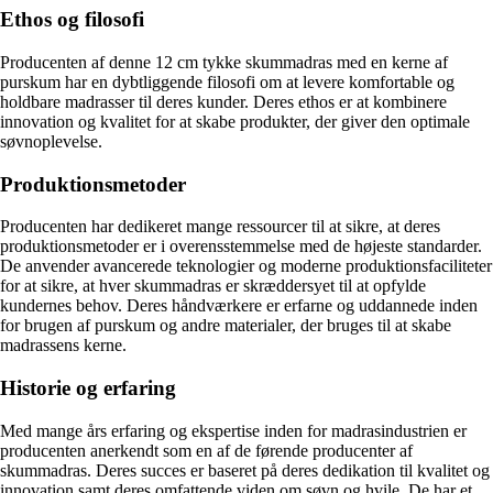
Ethos og filosofi
Producenten af ​​denne 12 cm tykke skummadras med en kerne af
purskum har en dybtliggende filosofi om at levere komfortable og
holdbare madrasser til deres kunder. Deres ethos er at kombinere
innovation og kvalitet for at skabe produkter, der giver den optimale
søvnoplevelse.
Produktionsmetoder
Producenten har dedikeret mange ressourcer til at sikre, at deres
produktionsmetoder er i overensstemmelse med de højeste standarder.
De anvender avancerede teknologier og moderne produktionsfaciliteter
for at sikre, at hver skummadras er skræddersyet til at opfylde
kundernes behov. Deres håndværkere er erfarne og uddannede inden
for brugen af ​​purskum og andre materialer, der bruges til at skabe
madrassens kerne.
Historie og erfaring
Med mange års erfaring og ekspertise inden for madrasindustrien er
producenten anerkendt som en af ​​de førende producenter af
skummadras. Deres succes er baseret på deres dedikation til kvalitet og
innovation samt deres omfattende viden om søvn og hvile. De har et