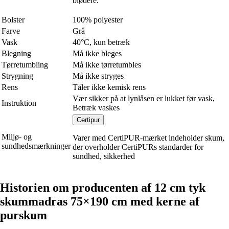
blødere.
Bolster
100% polyester
Farve
Grå
Vask
40°C, kun betræk
Blegning
Må ikke bleges
Tørretumbling
Må ikke tørretumbles
Strygning
Må ikke stryges
Rens
Tåler ikke kemisk rens
Vær sikker på at lynlåsen er lukket før vask,
Instruktion
Betræk vaskes
Certipur
Miljø- og
Varer med CertiPUR-mærket indeholder skum,
sundhedsmærkninger
der overholder CertiPURs standarder for
sundhed, sikkerhed
Historien om producenten af ​​12 cm tyk
skummadras 75×190 cm med kerne af
purskum