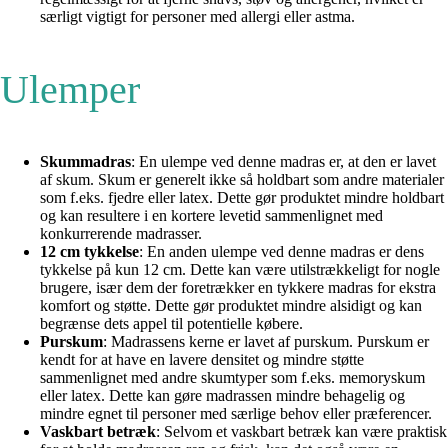
særligt vigtigt for personer med allergi eller astma.
Ulemper
Skummadras
: En ulempe ved denne madras er, at den er lavet
af skum. Skum er generelt ikke så holdbart som andre materialer
som f.eks. fjedre eller latex. Dette gør produktet mindre holdbart
og kan resultere i en kortere levetid sammenlignet med
konkurrerende madrasser.
12 cm tykkelse
: En anden ulempe ved denne madras er dens
tykkelse på kun 12 cm. Dette kan være utilstrækkeligt for nogle
brugere, især dem der foretrækker en tykkere madras for ekstra
komfort og støtte. Dette gør produktet mindre alsidigt og kan
begrænse dets appel til potentielle købere.
Purskum
: Madrassens kerne er lavet af purskum. Purskum er
kendt for at have en lavere densitet og mindre støtte
sammenlignet med andre skumtyper som f.eks. memoryskum
eller latex. Dette kan gøre madrassen mindre behagelig og
mindre egnet til personer med særlige behov eller præferencer.
Vaskbart betræk
: Selvom et vaskbart betræk kan være praktisk