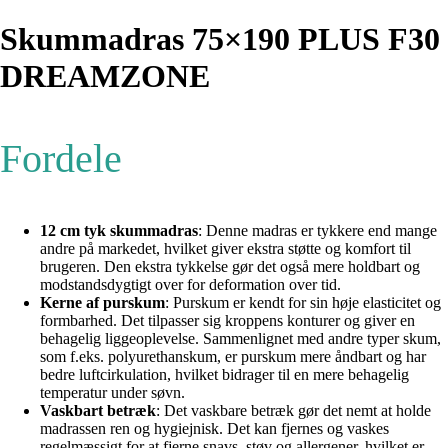
Skummadras 75×190 PLUS F30
DREAMZONE
Fordele
12 cm tyk skummadras
: Denne madras er tykkere end mange
andre på markedet, hvilket giver ekstra støtte og komfort til
brugeren. Den ekstra tykkelse gør det også mere holdbart og
modstandsdygtigt over for deformation over tid.
Kerne af purskum
: Purskum er kendt for sin høje elasticitet og
formbarhed. Det tilpasser sig kroppens konturer og giver en
behagelig liggeoplevelse. Sammenlignet med andre typer skum,
som f.eks. polyurethanskum, er purskum mere åndbart og har
bedre luftcirkulation, hvilket bidrager til en mere behagelig
temperatur under søvn.
Vaskbart betræk
: Det vaskbare betræk gør det nemt at holde
madrassen ren og hygiejnisk. Det kan fjernes og vaskes
regelmæssigt for at fjerne snavs, støv og allergener, hvilket er