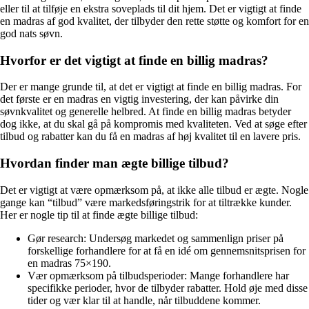
eller til at tilføje en ekstra soveplads til dit hjem. Det er vigtigt at finde
en madras af god kvalitet, der tilbyder den rette støtte og komfort for en
god nats søvn.
Hvorfor er det vigtigt at finde en billig madras?
Der er mange grunde til, at det er vigtigt at finde en billig madras. For
det første er en madras en vigtig investering, der kan påvirke din
søvnkvalitet og generelle helbred. At finde en billig madras betyder
dog ikke, at du skal gå på kompromis med kvaliteten. Ved at søge efter
tilbud og rabatter kan du få en madras af høj kvalitet til en lavere pris.
Hvordan finder man ægte billige tilbud?
Det er vigtigt at være opmærksom på, at ikke alle tilbud er ægte. Nogle
gange kan “tilbud” være markedsføringstrik for at tiltrække kunder.
Her er nogle tip til at finde ægte billige tilbud:
Gør research: Undersøg markedet og sammenlign priser på
forskellige forhandlere for at få en idé om gennemsnitsprisen for
en madras 75×190.
Vær opmærksom på tilbudsperioder: Mange forhandlere har
specifikke perioder, hvor de tilbyder rabatter. Hold øje med disse
tider og vær klar til at handle, når tilbuddene kommer.