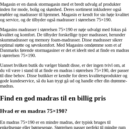
Magasin er en dansk stormagasin med et bredt udvalg af produkter
inden for mode, bolig og skønhed. Deres sortiment inkluderer også
møbler og madrasser til hjemmet. Magasin er kendt for sin høje kvalitet
og service, og de tilbyder også madrasser i størrelsen 75×190.
Magasins madrasser i størrelsen 75×190 er nøje udvalgt med fokus på
kvalitet og komfort. De tilbyder forskellige typer madrasser, herunder
skummadrasser og memory foam-madrasser. Disse madrasser sikrer
optimal støtte og søvnkomfort. Med Magasins omdømme som et af
Danmarks førende stormagasiner er det et ideelt sted at finde en madras
i størrelsen 75×190.
Uanset hvilken butik du vælger blandt disse, er der ingen tvivl om, at
du vil være i stand til at finde en madras i størrelsen 75×190, der passer
til dine behov. Disse butikker er kendte for deres kvalitetsprodukter og
gode kundeservice, så du kan trygt gå ud og handle efter din drømme-
madras.
Find en god madras til en billig pris
Hvad er en madras 75×190?
En madras 75×190 er en mindre madras, der typisk bruges til
enkeltsenge eller børnesenge. Størrelsen passer perfekt til mindre rum