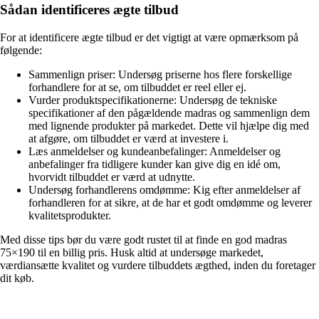
Sådan identificeres ægte tilbud
For at identificere ægte tilbud er det vigtigt at være opmærksom på
følgende:
Sammenlign priser: Undersøg priserne hos flere forskellige
forhandlere for at se, om tilbuddet er reel eller ej.
Vurder produktspecifikationerne: Undersøg de tekniske
specifikationer af den pågældende madras og sammenlign dem
med lignende produkter på markedet. Dette vil hjælpe dig med
at afgøre, om tilbuddet er værd at investere i.
Læs anmeldelser og kundeanbefalinger: Anmeldelser og
anbefalinger fra tidligere kunder kan give dig en idé om,
hvorvidt tilbuddet er værd at udnytte.
Undersøg forhandlerens omdømme: Kig efter anmeldelser af
forhandleren for at sikre, at de har et godt omdømme og leverer
kvalitetsprodukter.
Med disse tips bør du være godt rustet til at finde en god madras
75×190 til en billig pris. Husk altid at undersøge markedet,
værdiansætte kvalitet og vurdere tilbuddets ægthed, inden du foretager
dit køb.