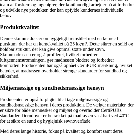
team af forskere og ingeniører, der kontinuerligt arbejder på at forbedre
og udvikle nye produkter, der kan opfylde kundernes individuelle
behov.
Produktkvalitet
Denne skummadras er omhyggeligt fremstillet med en kerne af
purskum, der har en kernekvalitet på 25 kg/m³. Dette sikrer en solid og
holdbar struktur, der kan give optimal støtte under søvn.
Skummadrassen er også profileret, hvilket forbedrer
luftgennemstrømningen, gør madrassen blødere og forbedrer
komforten. Producenten har også opnået CertiPUR-mærkning, hvilket
betyder, at madrassen overholder strenge standarder for sundhed og
sikkerhed.
Miljømæssige og sundhedsmæssige hensyn
Producenten er også forpligtet til at tage miljømæssige og
sundhedsmæssige hensyn i deres produktion. De vælger materialer, der
er sikre for både mennesker og miljøet og overholder CertiPURs
standarder. Derudover er betrækket på madrassen vaskbart ved 40°C
for at sikre en sund og hygiejnisk søvnoverflade.
Med deres lange historie, fokus på kvalitet og komfort samt deres