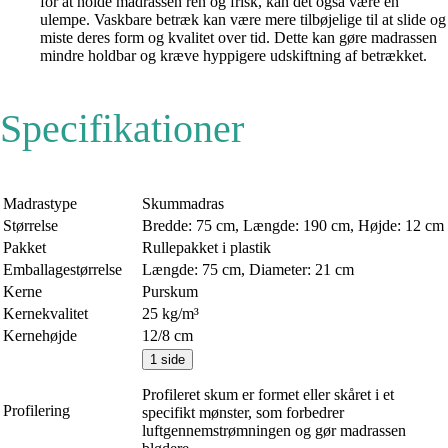
for at holde madrassen ren og frisk, kan det også være en
ulempe. Vaskbare betræk kan være mere tilbøjelige til at slide og
miste deres form og kvalitet over tid. Dette kan gøre madrassen
mindre holdbar og kræve hyppigere udskiftning af betrækket.
Specifikationer
Madrastype
Skummadras
Størrelse
Bredde: 75 cm, Længde: 190 cm, Højde: 12 cm
Pakket
Rullepakket i plastik
Emballagestørrelse
Længde: 75 cm, Diameter: 21 cm
Kerne
Purskum
Kernekvalitet
25 kg/m³
Kernehøjde
12/8 cm
1 side
Profileret skum er formet eller skåret i et
Profilering
specifikt mønster, som forbedrer
luftgennemstrømningen og gør madrassen