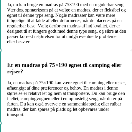
Ja, du kan bruge en madras på 75×190 med en regulerbar seng.
Vær dog opmærksom på at vælge en madras, der er fleksibel og
egnet til denne type seng. Nogle madrasser kan være mere
tilbøjelige til at falde af eller deformeres, når de placeres på en
regulerbar base. Vælg derfor en madras af høj kvalitet, der er
designet til at fungere godt med denne type seng, og sikre at den
passer korrekt i størrelsen for at undgå eventuelle problemer
eller besvær.
Er en madras på 75×190 egnet til camping eller
rejser?
Ja, en madras på 75×190 kan være egnet til camping eller rejser,
afhængigt af dine præferencer og behov. En madras i denne
størrelse er relativt let og nem at transportere. Du kan bruge den
i teltet, campingvognen eller i en oppustelig seng, når du er på
farten. Du kan også overveje en sammenklappelig eller rulbar
madras, der kan spares på plads og let opbevares under
transport.