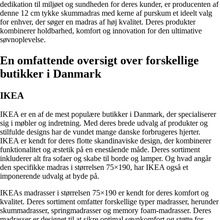
dedikation til miljøet og sundheden for deres kunder, er producenten af
​​denne 12 cm tykke skummadras med kerne af purskum et ideelt valg
for enhver, der søger en madras af høj kvalitet. Deres produkter
kombinerer holdbarhed, komfort og innovation for den ultimative
søvnoplevelse.
En omfattende oversigt over forskellige
butikker i Danmark
IKEA
IKEA er en af de mest populære butikker i Danmark, der specialiserer
sig i møbler og indretning. Med deres brede udvalg af produkter og
stilfulde designs har de vundet mange danske forbrugeres hjerter.
IKEA er kendt for deres flotte skandinaviske design, der kombinerer
funktionalitet og æstetik på en enestående måde. Deres sortiment
inkluderer alt fra sofaer og skabe til borde og lamper. Og hvad angår
den specifikke madras i størrelsen 75×190, har IKEA også et
imponerende udvalg at byde på.
IKEAs madrasser i størrelsen 75×190 er kendt for deres komfort og
kvalitet. Deres sortiment omfatter forskellige typer madrasser, herunder
skummadrasser, springmadrasser og memory foam-madrasser. Deres
madrasser er designet til at sikre optimal søvnkomfort og støtte for