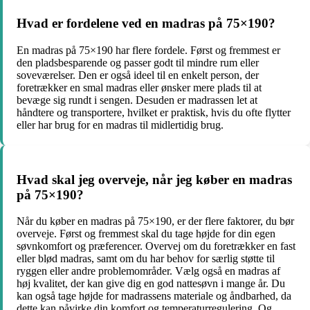
Hvad er fordelene ved en madras på 75×190?
En madras på 75×190 har flere fordele. Først og fremmest er
den pladsbesparende og passer godt til mindre rum eller
soveværelser. Den er også ideel til en enkelt person, der
foretrækker en smal madras eller ønsker mere plads til at
bevæge sig rundt i sengen. Desuden er madrassen let at
håndtere og transportere, hvilket er praktisk, hvis du ofte flytter
eller har brug for en madras til midlertidig brug.
Hvad skal jeg overveje, når jeg køber en madras
på 75×190?
Når du køber en madras på 75×190, er der flere faktorer, du bør
overveje. Først og fremmest skal du tage højde for din egen
søvnkomfort og præferencer. Overvej om du foretrækker en fast
eller blød madras, samt om du har behov for særlig støtte til
ryggen eller andre problemområder. Vælg også en madras af
høj kvalitet, der kan give dig en god nattesøvn i mange år. Du
kan også tage højde for madrassens materiale og åndbarhed, da
dette kan påvirke din komfort og temperaturregulering. Og