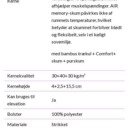
Kerne
afhjælper muskelspændinger. AIR
memory-skum påvirkes ikke af
rummets temperaturer, hvilket
betyder at skummet forbliver blødt
og fleksibelt, selv i et køligt
sovemiljø.
med bambus trækul + Comfort+
skum + purskum
Kernekvalitet
30+40+30 kg/m³
Kernehøjde
4+2,5+15,5 cm
Kan bruges til
Ja
elevation
Bolster
100% polyester
Materiale
Strikket