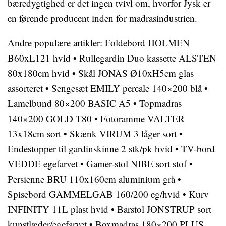
bæredygtighed er det ingen tvivl om, hvorfor Jysk er
en førende producent inden for madrasindustrien.
Andre populære artikler:
Foldebord HOLMEN
B60xL121 hvid
•
Rullegardin Duo kassette ALSTEN
80x180cm hvid
•
Skål JONAS Ø10xH5cm glas
assorteret
•
Sengesæt EMILY percale 140×200 blå
•
Lamelbund 80×200 BASIC A5
•
Topmadras
140×200 GOLD T80
•
Fotoramme VALTER
13x18cm sort
•
Skænk VIRUM 3 låger sort
•
Endestopper til gardinskinne 2 stk/pk hvid
•
TV-bord
VEDDE egefarvet
•
Gamer-stol NIBE sort stof
•
Persienne BRU 110x160cm aluminium grå
•
Spisebord GAMMELGAB 160/200 eg/hvid
•
Kurv
INFINITY 11L plast hvid
•
Barstol JONSTRUP sort
kunstlæder/egefarvet
•
Boxmadras 180×200 PLUS