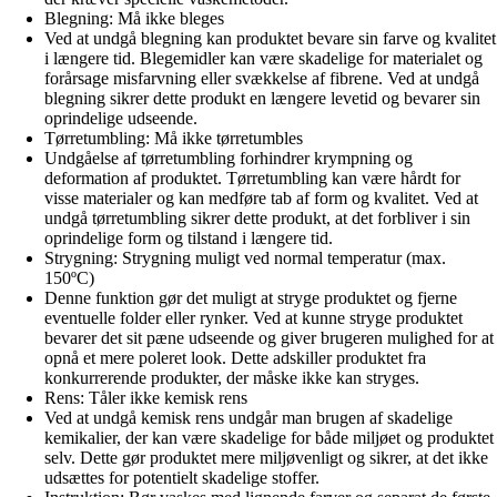
Blegning: Må ikke bleges
Ved at undgå blegning kan produktet bevare sin farve og kvalitet
i længere tid. Blegemidler kan være skadelige for materialet og
forårsage misfarvning eller svækkelse af fibrene. Ved at undgå
blegning sikrer dette produkt en længere levetid og bevarer sin
oprindelige udseende.
Tørretumbling: Må ikke tørretumbles
Undgåelse af tørretumbling forhindrer krympning og
deformation af produktet. Tørretumbling kan være hårdt for
visse materialer og kan medføre tab af form og kvalitet. Ved at
undgå tørretumbling sikrer dette produkt, at det forbliver i sin
oprindelige form og tilstand i længere tid.
Strygning: Strygning muligt ved normal temperatur (max.
150ºC)
Denne funktion gør det muligt at stryge produktet og fjerne
eventuelle folder eller rynker. Ved at kunne stryge produktet
bevarer det sit pæne udseende og giver brugeren mulighed for at
opnå et mere poleret look. Dette adskiller produktet fra
konkurrerende produkter, der måske ikke kan stryges.
Rens: Tåler ikke kemisk rens
Ved at undgå kemisk rens undgår man brugen af skadelige
kemikalier, der kan være skadelige for både miljøet og produktet
selv. Dette gør produktet mere miljøvenligt og sikrer, at det ikke
udsættes for potentielt skadelige stoffer.