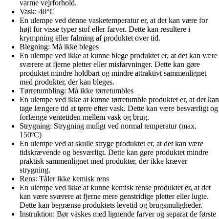
varme vejrforhold.
Vask: 40°C
En ulempe ved denne vasketemperatur er, at det kan være for
højt for visse typer stof eller farver. Dette kan resultere i
krympning eller falming af produktet over tid.
Blegning: Må ikke bleges
En ulempe ved ikke at kunne blege produktet er, at det kan være
sværere at fjerne pletter eller misfarvninger. Dette kan gøre
produktet mindre holdbart og mindre attraktivt sammenlignet
med produkter, der kan bleges.
Tørretumbling: Må ikke tørretumbles
En ulempe ved ikke at kunne tørretumble produktet er, at det kan
tage længere tid at tørre efter vask. Dette kan være besværligt og
forlænge ventetiden mellem vask og brug.
Strygning: Strygning muligt ved normal temperatur (max.
150ºC)
En ulempe ved at skulle stryge produktet er, at det kan være
tidskrævende og besværligt. Dette kan gøre produktet mindre
praktisk sammenlignet med produkter, der ikke kræver
strygning.
Rens: Tåler ikke kemisk rens
En ulempe ved ikke at kunne kemisk rense produktet er, at det
kan være sværere at fjerne mere genstridige pletter eller lugte.
Dette kan begrænse produktets levetid og brugsmuligheder.
Instruktion: Bør vaskes med lignende farver og separat de første