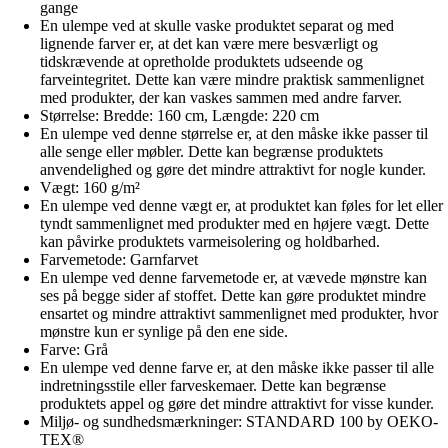
gange
En ulempe ved at skulle vaske produktet separat og med
lignende farver er, at det kan være mere besværligt og
tidskrævende at opretholde produktets udseende og
farveintegritet. Dette kan være mindre praktisk sammenlignet
med produkter, der kan vaskes sammen med andre farver.
Størrelse: Bredde: 160 cm, Længde: 220 cm
En ulempe ved denne størrelse er, at den måske ikke passer til
alle senge eller møbler. Dette kan begrænse produktets
anvendelighed og gøre det mindre attraktivt for nogle kunder.
Vægt: 160 g/m²
En ulempe ved denne vægt er, at produktet kan føles for let eller
tyndt sammenlignet med produkter med en højere vægt. Dette
kan påvirke produktets varmeisolering og holdbarhed.
Farvemetode: Garnfarvet
En ulempe ved denne farvemetode er, at vævede mønstre kan
ses på begge sider af stoffet. Dette kan gøre produktet mindre
ensartet og mindre attraktivt sammenlignet med produkter, hvor
mønstre kun er synlige på den ene side.
Farve: Grå
En ulempe ved denne farve er, at den måske ikke passer til alle
indretningsstile eller farveskemaer. Dette kan begrænse
produktets appel og gøre det mindre attraktivt for visse kunder.
Miljø- og sundhedsmærkninger: STANDARD 100 by OEKO-
TEX®