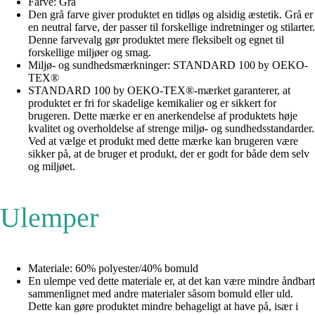
Farve: Grå
Den grå farve giver produktet en tidløs og alsidig æstetik. Grå er
en neutral farve, der passer til forskellige indretninger og stilarter.
Denne farvevalg gør produktet mere fleksibelt og egnet til
forskellige miljøer og smag.
Miljø- og sundhedsmærkninger: STANDARD 100 by OEKO-
TEX®
STANDARD 100 by OEKO-TEX®-mærket garanterer, at
produktet er fri for skadelige kemikalier og er sikkert for
brugeren. Dette mærke er en anerkendelse af produktets høje
kvalitet og overholdelse af strenge miljø- og sundhedsstandarder.
Ved at vælge et produkt med dette mærke kan brugeren være
sikker på, at de bruger et produkt, der er godt for både dem selv
og miljøet.
Ulemper
Materiale: 60% polyester/40% bomuld
En ulempe ved dette materiale er, at det kan være mindre åndbart
sammenlignet med andre materialer såsom bomuld eller uld.
Dette kan gøre produktet mindre behageligt at have på, især i