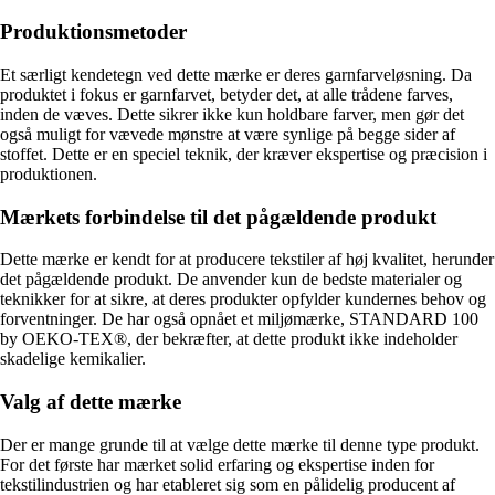
Produktionsmetoder
Et særligt kendetegn ved dette mærke er deres garnfarveløsning. Da
produktet i fokus er garnfarvet, betyder det, at alle trådene farves,
inden de væves. Dette sikrer ikke kun holdbare farver, men gør det
også muligt for vævede mønstre at være synlige på begge sider af
stoffet. Dette er en speciel teknik, der kræver ekspertise og præcision i
produktionen.
Mærkets forbindelse til det pågældende produkt
Dette mærke er kendt for at producere tekstiler af høj kvalitet, herunder
det pågældende produkt. De anvender kun de bedste materialer og
teknikker for at sikre, at deres produkter opfylder kundernes behov og
forventninger. De har også opnået et miljømærke, STANDARD 100
by OEKO-TEX®, der bekræfter, at dette produkt ikke indeholder
skadelige kemikalier.
Valg af dette mærke
Der er mange grunde til at vælge dette mærke til denne type produkt.
For det første har mærket solid erfaring og ekspertise inden for
tekstilindustrien og har etableret sig som en pålidelig producent af