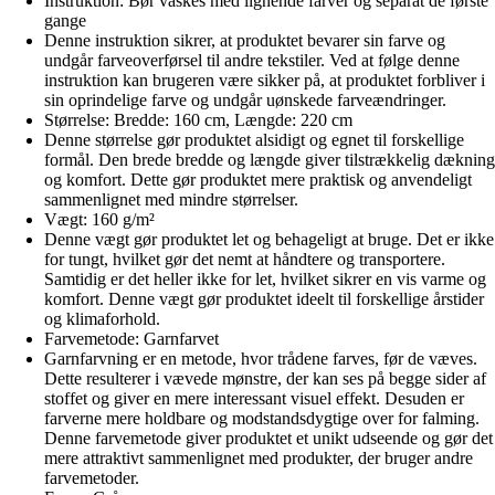
Instruktion: Bør vaskes med lignende farver og separat de første
gange
Denne instruktion sikrer, at produktet bevarer sin farve og
undgår farveoverførsel til andre tekstiler. Ved at følge denne
instruktion kan brugeren være sikker på, at produktet forbliver i
sin oprindelige farve og undgår uønskede farveændringer.
Størrelse: Bredde: 160 cm, Længde: 220 cm
Denne størrelse gør produktet alsidigt og egnet til forskellige
formål. Den brede bredde og længde giver tilstrækkelig dækning
og komfort. Dette gør produktet mere praktisk og anvendeligt
sammenlignet med mindre størrelser.
Vægt: 160 g/m²
Denne vægt gør produktet let og behageligt at bruge. Det er ikke
for tungt, hvilket gør det nemt at håndtere og transportere.
Samtidig er det heller ikke for let, hvilket sikrer en vis varme og
komfort. Denne vægt gør produktet ideelt til forskellige årstider
og klimaforhold.
Farvemetode: Garnfarvet
Garnfarvning er en metode, hvor trådene farves, før de væves.
Dette resulterer i vævede mønstre, der kan ses på begge sider af
stoffet og giver en mere interessant visuel effekt. Desuden er
farverne mere holdbare og modstandsdygtige over for falming.
Denne farvemetode giver produktet et unikt udseende og gør det
mere attraktivt sammenlignet med produkter, der bruger andre
farvemetoder.