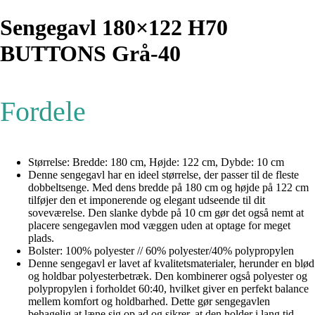
Sengegavl 180×122 H70
BUTTONS Grå-40
Fordele
Størrelse: Bredde: 180 cm, Højde: 122 cm, Dybde: 10 cm
Denne sengegavl har en ideel størrelse, der passer til de fleste
dobbeltsenge. Med dens bredde på 180 cm og højde på 122 cm
tilføjer den et imponerende og elegant udseende til dit
soveværelse. Den slanke dybde på 10 cm gør det også nemt at
placere sengegavlen mod væggen uden at optage for meget
plads.
Bolster: 100% polyester // 60% polyester/40% polypropylen
Denne sengegavl er lavet af kvalitetsmaterialer, herunder en blød
og holdbar polyesterbetræk. Den kombinerer også polyester og
polypropylen i forholdet 60:40, hvilket giver en perfekt balance
mellem komfort og holdbarhed. Dette gør sengegavlen
behagelig at læne sig op ad og sikrer, at den holder i lang tid.