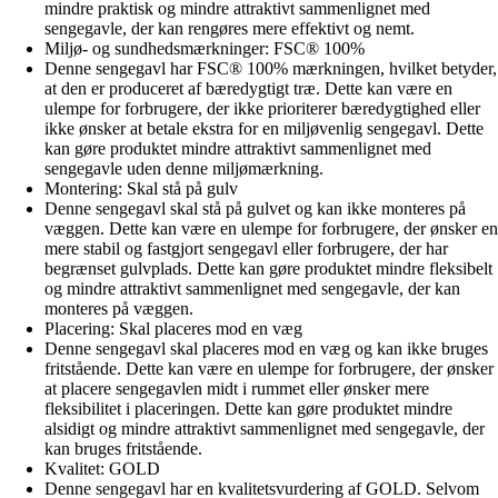
mindre praktisk og mindre attraktivt sammenlignet med
sengegavle, der kan rengøres mere effektivt og nemt.
Miljø- og sundhedsmærkninger: FSC® 100%
Denne sengegavl har FSC® 100% mærkningen, hvilket betyder,
at den er produceret af bæredygtigt træ. Dette kan være en
ulempe for forbrugere, der ikke prioriterer bæredygtighed eller
ikke ønsker at betale ekstra for en miljøvenlig sengegavl. Dette
kan gøre produktet mindre attraktivt sammenlignet med
sengegavle uden denne miljømærkning.
Montering: Skal stå på gulv
Denne sengegavl skal stå på gulvet og kan ikke monteres på
væggen. Dette kan være en ulempe for forbrugere, der ønsker en
mere stabil og fastgjort sengegavl eller forbrugere, der har
begrænset gulvplads. Dette kan gøre produktet mindre fleksibelt
og mindre attraktivt sammenlignet med sengegavle, der kan
monteres på væggen.
Placering: Skal placeres mod en væg
Denne sengegavl skal placeres mod en væg og kan ikke bruges
fritstående. Dette kan være en ulempe for forbrugere, der ønsker
at placere sengegavlen midt i rummet eller ønsker mere
fleksibilitet i placeringen. Dette kan gøre produktet mindre
alsidigt og mindre attraktivt sammenlignet med sengegavle, der
kan bruges fritstående.
Kvalitet: GOLD
Denne sengegavl har en kvalitetsvurdering af GOLD. Selvom