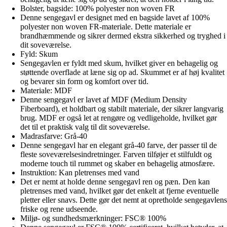
Bolster, bagside: 100% polyester non woven FR
Denne sengegavl er designet med en bagside lavet af 100%
polyester non woven FR-materiale. Dette materiale er
brandhæmmende og sikrer dermed ekstra sikkerhed og tryghed i
dit soveværelse.
Fyld: Skum
Sengegavlen er fyldt med skum, hvilket giver en behagelig og
støttende overflade at læne sig op ad. Skummet er af høj kvalitet
og bevarer sin form og komfort over tid.
Materiale: MDF
Denne sengegavl er lavet af MDF (Medium Density
Fiberboard), et holdbart og stabilt materiale, der sikrer langvarig
brug. MDF er også let at rengøre og vedligeholde, hvilket gør
det til et praktisk valg til dit soveværelse.
Madrasfarve: Grå-40
Denne sengegavl har en elegant grå-40 farve, der passer til de
fleste soveværelsesindretninger. Farven tilføjer et stilfuldt og
moderne touch til rummet og skaber en behagelig atmosfære.
Instruktion: Kan pletrenses med vand
Det er nemt at holde denne sengegavl ren og pæn. Den kan
pletrenses med vand, hvilket gør det enkelt at fjerne eventuelle
pletter eller snavs. Dette gør det nemt at opretholde sengegavlens
friske og rene udseende.
Miljø- og sundhedsmærkninger: FSC® 100%