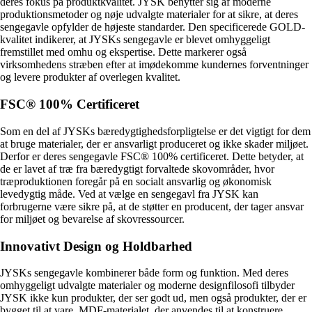
deres fokus på produktkvalitet. JYSK benytter sig af moderne
produktionsmetoder og nøje udvalgte materialer for at sikre, at deres
sengegavle opfylder de højeste standarder. Den specificerede GOLD-
kvalitet indikerer, at JYSKs sengegavle er blevet omhyggeligt
fremstillet med omhu og ekspertise. Dette markerer også
virksomhedens stræben efter at imødekomme kundernes forventninger
og levere produkter af overlegen kvalitet.
FSC® 100% Certificeret
Som en del af JYSKs bæredygtighedsforpligtelse er det vigtigt for dem
at bruge materialer, der er ansvarligt produceret og ikke skader miljøet.
Derfor er deres sengegavle FSC® 100% certificeret. Dette betyder, at
de er lavet af træ fra bæredygtigt forvaltede skovområder, hvor
træproduktionen foregår på en socialt ansvarlig og økonomisk
levedygtig måde. Ved at vælge en sengegavl fra JYSK kan
forbrugerne være sikre på, at de støtter en producent, der tager ansvar
for miljøet og bevarelse af skovressourcer.
Innovativt Design og Holdbarhed
JYSKs sengegavle kombinerer både form og funktion. Med deres
omhyggeligt udvalgte materialer og moderne designfilosofi tilbyder
JYSK ikke kun produkter, der ser godt ud, men også produkter, der er
bygget til at vare. MDF-materialet, der anvendes til at konstruere