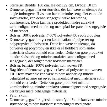
Størrelse: Bredde: 180 cm, Højde: 122 cm, Dybde: 10 cm
Denne sengegavl har en størrelse, der kan være en ulempe for
nogle forbrugere. Hvis man har en mindre seng eller et mindre
soveværelse, kan denne sengegavl virke for stor og
dominerende. Dette kan gøre produktet mindre attraktivt
sammenlignet med mindre og mere pladsbesparende sengegavle
på markedet.
Bolster: 100% polyester // 60% polyester/40% polypropylen
Denne sengegavl bruger en kombination af polyester og
polypropylen til bolsteren. Dette kan være en ulempe, da
polyester og polypropylen ikke er så holdbare som andre
materialer såsom bomuld eller læder. Dette kan gøre produktet
mindre slidstærkt og mindre attraktivt sammenlignet med
sengegavle, der bruger mere holdbare materialer.
Bolster, bagside: 100% polyester non woven FR
Bagsiden af denne sengegavl er lavet af polyester non woven
FR. Dette materiale kan være mindre åndbart og mindre
behageligt at læne sig op ad sammenlignet med materialer som
bomuld eller læder. Dette kan gøre produktet mindre
komfortabelt og mindre attraktivt sammenlignet med sengegavle,
der bruger mere behagelige materialer.
Fyld: Skum
Denne sengegavl bruger skum som fyld. Skum kan være mindre
støttende og mindre holdbart sammenlignet med andre