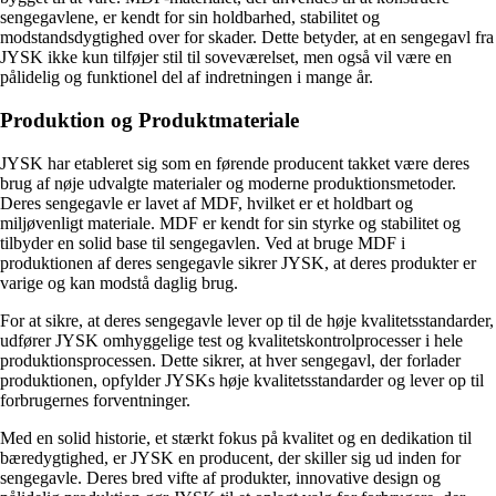
sengegavlene, er kendt for sin holdbarhed, stabilitet og
modstandsdygtighed over for skader. Dette betyder, at en sengegavl fra
JYSK ikke kun tilføjer stil til soveværelset, men også vil være en
pålidelig og funktionel del af indretningen i mange år.
Produktion og Produktmateriale
JYSK har etableret sig som en førende producent takket være deres
brug af nøje udvalgte materialer og moderne produktionsmetoder.
Deres sengegavle er lavet af MDF, hvilket er et holdbart og
miljøvenligt materiale. MDF er kendt for sin styrke og stabilitet og
tilbyder en solid base til sengegavlen. Ved at bruge MDF i
produktionen af deres sengegavle sikrer JYSK, at deres produkter er
varige og kan modstå daglig brug.
For at sikre, at deres sengegavle lever op til de høje kvalitetsstandarder,
udfører JYSK omhyggelige test og kvalitetskontrolprocesser i hele
produktionsprocessen. Dette sikrer, at hver sengegavl, der forlader
produktionen, opfylder JYSKs høje kvalitetsstandarder og lever op til
forbrugernes forventninger.
Med en solid historie, et stærkt fokus på kvalitet og en dedikation til
bæredygtighed, er JYSK en producent, der skiller sig ud inden for
sengegavle. Deres bred vifte af produkter, innovative design og