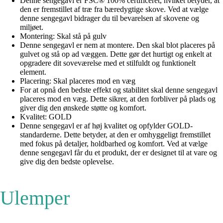
Denne sengegavl er FSC® 100% certificeret, hvilket betyder, at
den er fremstillet af træ fra bæredygtige skove. Ved at vælge
denne sengegavl bidrager du til bevarelsen af skovene og
miljøet.
Montering: Skal stå på gulv
Denne sengegavl er nem at montere. Den skal blot placeres på
gulvet og stå op ad væggen. Dette gør det hurtigt og enkelt at
opgradere dit soveværelse med et stilfuldt og funktionelt
element.
Placering: Skal placeres mod en væg
For at opnå den bedste effekt og stabilitet skal denne sengegavl
placeres mod en væg. Dette sikrer, at den forbliver på plads og
giver dig den ønskede støtte og komfort.
Kvalitet: GOLD
Denne sengegavl er af høj kvalitet og opfylder GOLD-
standarderne. Dette betyder, at den er omhyggeligt fremstillet
med fokus på detaljer, holdbarhed og komfort. Ved at vælge
denne sengegavl får du et produkt, der er designet til at vare og
give dig den bedste oplevelse.
Ulemper