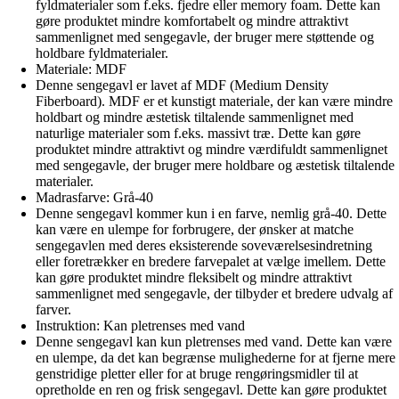
fyldmaterialer som f.eks. fjedre eller memory foam. Dette kan
gøre produktet mindre komfortabelt og mindre attraktivt
sammenlignet med sengegavle, der bruger mere støttende og
holdbare fyldmaterialer.
Materiale: MDF
Denne sengegavl er lavet af MDF (Medium Density
Fiberboard). MDF er et kunstigt materiale, der kan være mindre
holdbart og mindre æstetisk tiltalende sammenlignet med
naturlige materialer som f.eks. massivt træ. Dette kan gøre
produktet mindre attraktivt og mindre værdifuldt sammenlignet
med sengegavle, der bruger mere holdbare og æstetisk tiltalende
materialer.
Madrasfarve: Grå-40
Denne sengegavl kommer kun i en farve, nemlig grå-40. Dette
kan være en ulempe for forbrugere, der ønsker at matche
sengegavlen med deres eksisterende soveværelsesindretning
eller foretrækker en bredere farvepalet at vælge imellem. Dette
kan gøre produktet mindre fleksibelt og mindre attraktivt
sammenlignet med sengegavle, der tilbyder et bredere udvalg af
farver.
Instruktion: Kan pletrenses med vand
Denne sengegavl kan kun pletrenses med vand. Dette kan være
en ulempe, da det kan begrænse mulighederne for at fjerne mere
genstridige pletter eller for at bruge rengøringsmidler til at
opretholde en ren og frisk sengegavl. Dette kan gøre produktet