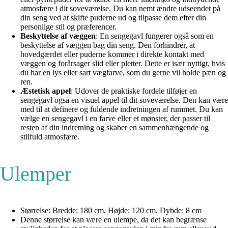
atmosfære i dit soveværelse. Du kan nemt ændre udseendet på
din seng ved at skifte puderne ud og tilpasse dem efter din
personlige stil og præferencer.
Beskyttelse af væggen
: En sengegavl fungerer også som en
beskyttelse af væggen bag din seng. Den forhindrer, at
hovedgærdet eller puderne kommer i direkte kontakt med
væggen og forårsager slid eller pletter. Dette er især nyttigt, hvis
du har en lys eller sart vægfarve, som du gerne vil holde pæn og
ren.
Æstetisk appel
: Udover de praktiske fordele tilføjer en
sengegavl også en visuel appel til dit soveværelse. Den kan være
med til at definere og fuldende indretningen af rummet. Du kan
vælge en sengegavl i en farve eller et mønster, der passer til
resten af din indretning og skaber en sammenhængende og
stilfuld atmosfære.
Ulemper
Størrelse: Bredde: 180 cm, Højde: 120 cm, Dybde: 8 cm
Denne størrelse kan være en ulempe, da det kan begrænse