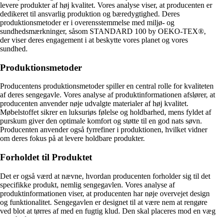
levere produkter af høj kvalitet. Vores analyse viser, at producenten er
dedikeret til ansvarlig produktion og bæredygtighed. Deres
produktionsmetoder er i overensstemmelse med miljø- og
sundhedsmærkninger, såsom STANDARD 100 by OEKO-TEX®,
der viser deres engagement i at beskytte vores planet og vores
sundhed.
Produktionsmetoder
Producentens produktionsmetoder spiller en central rolle for kvaliteten
af deres sengegavle. Vores analyse af produktinformationen afslører, at
producenten anvender nøje udvalgte materialer af høj kvalitet.
Møbelstoffet sikrer en luksuriøs følelse og holdbarhed, mens fyldet af
purskum giver den optimale komfort og støtte til en god nats søvn.
Producenten anvender også fyrrefiner i produktionen, hvilket vidner
om deres fokus på at levere holdbare produkter.
Forholdet til Produktet
Det er også værd at nævne, hvordan producenten forholder sig til det
specifikke produkt, nemlig sengegavlen. Vores analyse af
produktinformationen viser, at producenten har nøje overvejet design
og funktionalitet. Sengegavlen er designet til at være nem at rengøre
ved blot at tørres af med en fugtig klud. Den skal placeres mod en væg