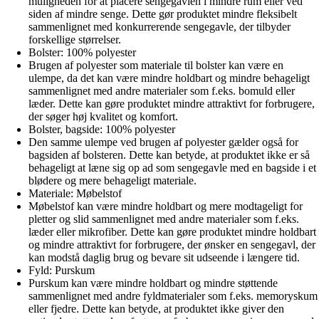
muligheden for at placere sengegavlen i mindre rum eller ved
siden af mindre senge. Dette gør produktet mindre fleksibelt
sammenlignet med konkurrerende sengegavle, der tilbyder
forskellige størrelser.
Bolster: 100% polyester
Brugen af polyester som materiale til bolster kan være en
ulempe, da det kan være mindre holdbart og mindre behageligt
sammenlignet med andre materialer som f.eks. bomuld eller
læder. Dette kan gøre produktet mindre attraktivt for forbrugere,
der søger høj kvalitet og komfort.
Bolster, bagside: 100% polyester
Den samme ulempe ved brugen af polyester gælder også for
bagsiden af bolsteren. Dette kan betyde, at produktet ikke er så
behageligt at læne sig op ad som sengegavle med en bagside i et
blødere og mere behageligt materiale.
Materiale: Møbelstof
Møbelstof kan være mindre holdbart og mere modtageligt for
pletter og slid sammenlignet med andre materialer som f.eks.
læder eller mikrofiber. Dette kan gøre produktet mindre holdbart
og mindre attraktivt for forbrugere, der ønsker en sengegavl, der
kan modstå daglig brug og bevare sit udseende i længere tid.
Fyld: Purskum
Purskum kan være mindre holdbart og mindre støttende
sammenlignet med andre fyldmaterialer som f.eks. memoryskum
eller fjedre. Dette kan betyde, at produktet ikke giver den