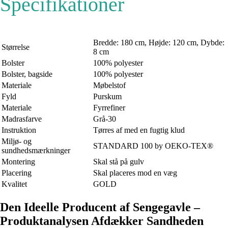
Specifikationer
Bredde: 180 cm, Højde: 120 cm, Dybde:
Størrelse
8 cm
Bolster
100% polyester
Bolster, bagside
100% polyester
Materiale
Møbelstof
Fyld
Purskum
Materiale
Fyrrefiner
Madrasfarve
Grå-30
Instruktion
Tørres af med en fugtig klud
Miljø- og
STANDARD 100 by OEKO-TEX®
sundhedsmærkninger
Montering
Skal stå på gulv
Placering
Skal placeres mod en væg
Kvalitet
GOLD
Den Ideelle Producent af Sengegavle –
Produktanalysen Afdækker Sandheden