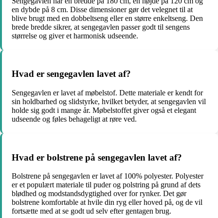
Sengegavlen har en bredde på 180 cm, en højde på 120 cm og
en dybde på 8 cm. Disse dimensioner gør det velegnet til at
blive brugt med en dobbeltseng eller en større enkeltseng. Den
brede bredde sikrer, at sengegavlen passer godt til sengens
størrelse og giver et harmonisk udseende.
Hvad er sengegavlen lavet af?
Sengegavlen er lavet af møbelstof. Dette materiale er kendt for
sin holdbarhed og slidstyrke, hvilket betyder, at sengegavlen vil
holde sig godt i mange år. Møbelstoffet giver også et elegant
udseende og føles behageligt at røre ved.
Hvad er bolstrene på sengegavlen lavet af?
Bolstrene på sengegavlen er lavet af 100% polyester. Polyester
er et populært materiale til puder og polstring på grund af dets
blødhed og modstandsdygtighed over for rynker. Det gør
bolstrene komfortable at hvile din ryg eller hoved på, og de vil
fortsætte med at se godt ud selv efter gentagen brug.