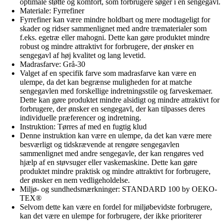
optimale støtte og komfort, som forbrugere søger i en sengegavl.
Materiale: Fyrrefiner
Fyrrefiner kan være mindre holdbart og mere modtageligt for
skader og ridser sammenlignet med andre træmaterialer som
f.eks. egetræ eller mahogni. Dette kan gøre produktet mindre
robust og mindre attraktivt for forbrugere, der ønsker en
sengegavl af høj kvalitet og lang levetid.
Madrasfarve: Grå-30
Valget af en specifik farve som madrasfarve kan være en
ulempe, da det kan begrænse muligheden for at matche
sengegavlen med forskellige indretningsstile og farveskemaer.
Dette kan gøre produktet mindre alsidigt og mindre attraktivt for
forbrugere, der ønsker en sengegavl, der kan tilpasses deres
individuelle præferencer og indretning.
Instruktion: Tørres af med en fugtig klud
Denne instruktion kan være en ulempe, da det kan være mere
besværligt og tidskrævende at rengøre sengegavlen
sammenlignet med andre sengegavle, der kan rengøres ved
hjælp af en støvsuger eller vaskemaskine. Dette kan gøre
produktet mindre praktisk og mindre attraktivt for forbrugere,
der ønsker en nem vedligeholdelse.
Miljø- og sundhedsmærkninger: STANDARD 100 by OEKO-
TEX®
Selvom dette kan være en fordel for miljøbevidste forbrugere,
kan det være en ulempe for forbrugere, der ikke prioriterer