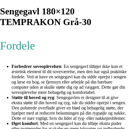
Sengegavl 180×120
TEMPRAKON Grå-30
Fordele
Forbedrer soveoplevelsen
: En sengegavl tilføjer ikke kun et
æstetisk element til dit soveværelse, men den har også praktiske
fordele. Ved at have en sengegavl kan du sidde oprejst i sengen
og læse en bog, se fjernsyn eller arbejde på din bærbare
computer uden at skulle støtte dig op ad væggen. Dette gør din
soveoplevelse mere behagelig og komfortabel.
Støtte til hoved og ryg
: Sengegavlen er designet til at give
ekstra støtte til din hoved og ryg, når du sidder oprejst i sengen.
Den polstrede overflade giver en blød og behagelig støtte, der
hjælper med at reducere belastningen på din rygsøjle og nakke.
Dette er især vigtigt, hvis du lider af ryg- eller nakkeproblemer.
Øget komfort
: Med en sengegavl kan du tilføje ekstra puder
eller pyntepuder for at skabe en mere luksuriøs og indbydende