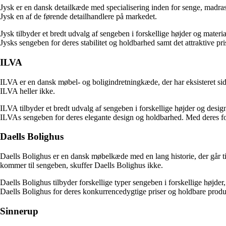
Jysk er en dansk detailkæde med specialisering inden for senge, madrass
Jysk en af ​​de førende detailhandlere på markedet.
Jysk tilbyder et bredt udvalg af sengeben i forskellige højder og mater
Jysks sengeben for deres stabilitet og holdbarhed samt det attraktive pri
ILVA
ILVA er en dansk møbel- og boligindretningkæde, der har eksisteret sid
ILVA heller ikke.
ILVA tilbyder et bredt udvalg af sengeben i forskellige højder og des
ILVAs sengeben for deres elegante design og holdbarhed. Med deres foku
Daells Bolighus
Daells Bolighus er en dansk møbelkæde med en lang historie, der går til
kommer til sengeben, skuffer Daells Bolighus ikke.
Daells Bolighus tilbyder forskellige typer sengeben i forskellige høj
Daells Bolighus for deres konkurrencedygtige priser og holdbare produkte
Sinnerup