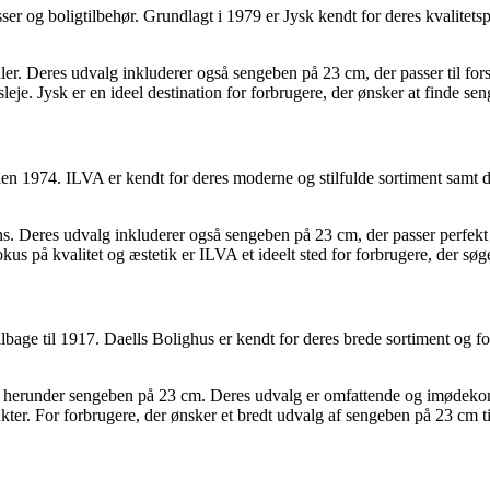
er og boligtilbehør. Grundlagt i 1979 er Jysk kendt for deres kvalitets
ialer. Deres udvalg inkluderer også sengeben på 23 cm, der passer til fo
sleje. Jysk er en ideel destination for forbrugere, der ønsker at finde s
en 1974. ILVA er kendt for deres moderne og stilfulde sortiment samt d
igns. Deres udvalg inkluderer også sengeben på 23 cm, der passer perfe
s på kvalitet og æstetik er ILVA et ideelt sted for forbrugere, der sø
bage til 1917. Daells Bolighus er kendt for deres brede sortiment og fok
der, herunder sengeben på 23 cm. Deres udvalg er omfattende og imødeko
r. For forbrugere, der ønsker et bredt udvalg af sengeben på 23 cm til r