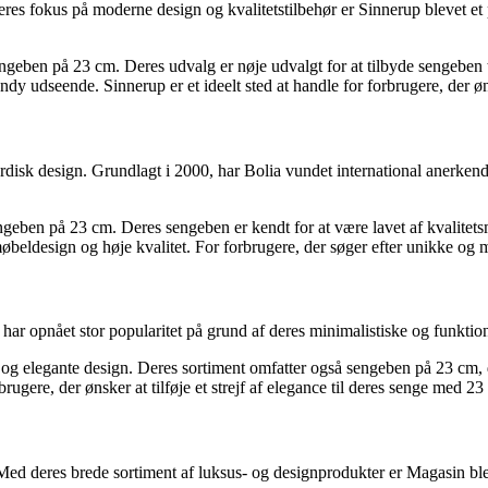
res fokus på moderne design og kvalitetstilbehør er Sinnerup blevet et
engeben på 23 cm. Deres udvalg er nøje udvalgt for at tilbyde sengeben 
y udseende. Sinnerup er et ideelt sted at handle for forbrugere, der øn
rdisk design. Grundlagt i 2000, har Bolia vundet international anerken
engeben på 23 cm. Deres sengeben er kendt for at være lavet af kvalitetsma
møbeldesign og høje kvalitet. For forbrugere, der søger efter unikke og
 opnået stor popularitet på grund af deres minimalistiske og funktion
 og elegante design. Deres sortiment omfatter også sengeben på 23 cm, 
ere, der ønsker at tilføje et strejf af elegance til deres senge med 23
 Med deres brede sortiment af luksus- og designprodukter er Magasin b