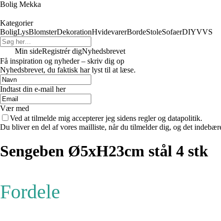
Bolig Mekka
Kategorier
Bolig
Lys
Blomster
Dekoration
Hvidevarer
Borde
Stole
Sofaer
DIY
VVS
Min side
Registrér dig
Nyhedsbrevet
Få inspiration og nyheder – skriv dig op
Nyhedsbrevet, du faktisk har lyst til at læse.
Indtast din e-mail her
Vær med
Ved at tilmelde mig accepterer jeg sidens regler og datapolitik.
Du bliver en del af vores mailliste, når du tilmelder dig, og det indebæ
Sengeben Ø5xH23cm stål 4 stk
Fordele