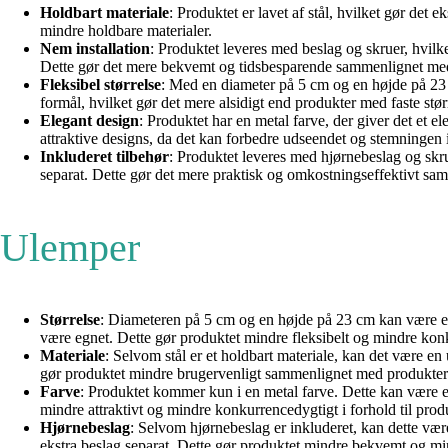
Holdbart materiale
: Produktet er lavet af stål, hvilket gør det
mindre holdbare materialer.
Nem installation
: Produktet leveres med beslag og skruer, hvilke
Dette gør det mere bekvemt og tidsbesparende sammenlignet med 
Fleksibel størrelse
: Med en diameter på 5 cm og en højde på 23 cm
formål, hvilket gør det mere alsidigt end produkter med faste størr
Elegant design
: Produktet har en metal farve, der giver det et e
attraktive designs, da det kan forbedre udseendet og stemningen
Inkluderet tilbehør
: Produktet leveres med hjørnebeslag og skru
separat. Dette gør det mere praktisk og omkostningseffektivt sam
Ulemper
Størrelse
: Diameteren på 5 cm og en højde på 23 cm kan være en
være egnet. Dette gør produktet mindre fleksibelt og mindre konkur
Materiale
: Selvom stål er et holdbart materiale, kan det være en
gør produktet mindre brugervenligt sammenlignet med produkter lav
Farve
: Produktet kommer kun i en metal farve. Dette kan være e
mindre attraktivt og mindre konkurrencedygtigt i forhold til produ
Hjørnebeslag
: Selvom hjørnebeslag er inkluderet, kan dette væ
ekstra beslag separat. Dette gør produktet mindre bekvemt og min