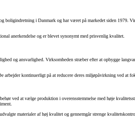
r og boligindretning i Danmark og har været på markedet siden 1979. V
onal anerkendelse og er blevet synonymt med prisvenlig kvalitet.
ighed og ansvarlighed. Virksomheden stræber efter at opbygge langvarige
arbejder kontinuerligt på at reducere deres miljøpåvirkning ved at foku
ilbehør ved at vælge produktion i overensstemmelse med høje kvalitetss
timent.
gte materialer af høj kvalitet og gennemgår strenge kvalitetskontrolpr