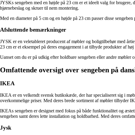
JYSKs sengeben med en højde på 23 cm er et ideelt valg for brugere, der 
hjørnebeslag og skruer til nem montering.
Med en diameter på 5 cm og en højde på 23 cm passer disse sengeben perf
Afsluttende bemærkninger
JYSK er en veletableret producent af møbler og boligtilbehør med årti
23 cm er et eksempel på deres engagement i at tilbyde produkter af høj k
Uanset om du er på udkig efter holdbare sengeben eller andre møbler 
Omfattende oversigt over sengeben på dans
IKEA
IKEA er en velkendt svensk butikskæde, der har specialiseret sig i mø
overkommelige priser. Med deres brede sortiment af møbler tilbyder IK
IKEAs sengeben er designet med fokus på både funktionalitet og æsteti
sengeben samt deres lette installation og holdbarhed. Med deres omfatte
Jysk