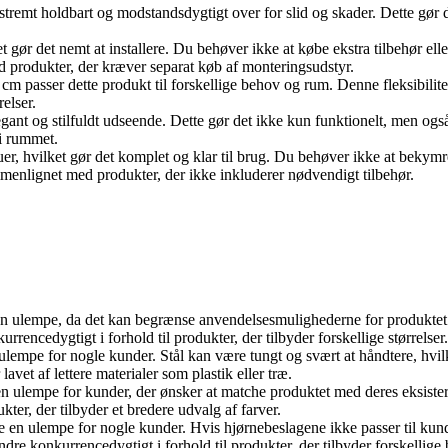
 ekstremt holdbart og modstandsdygtigt over for slid og skader. Dette gø
t gør det nemt at installere. Du behøver ikke at købe ekstra tilbehør elle
produkter, der kræver separat køb af monteringsudstyr.
 passer dette produkt til forskellige behov og rum. Denne fleksibilitet g
elser.
legant og stilfuldt udseende. Dette gør det ikke kun funktionelt, men også
 i rummet.
er, hvilket gør det komplet og klar til brug. Du behøver ikke at bekymre
menlignet med produkter, der ikke inkluderer nødvendigt tilbehør.
 ulempe, da det kan begrænse anvendelsesmulighederne for produktet. H
rencedygtigt i forhold til produkter, der tilbyder forskellige størrelser.
 ulempe for nogle kunder. Stål kan være tungt og svært at håndtere, hvil
et af lettere materialer som plastik eller træ.
n ulempe for kunder, der ønsker at matche produktet med deres eksiste
kter, der tilbyder et bredere udvalg af farver.
re en ulempe for nogle kunder. Hvis hjørnebeslagene ikke passer til kun
dre konkurrencedygtigt i forhold til produkter, der tilbyder forskellige