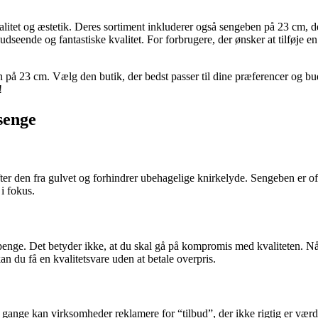
valitet og æstetik. Deres sortiment inkluderer også sengeben på 23 cm,
ende og fantastiske kvalitet. For forbrugere, der ønsker at tilføje en 
n på 23 cm. Vælg den butik, der bedst passer til dine præferencer og bu
!
 senge
fter den fra gulvet og forhindrer ubehagelige knirkelyde. Sengeben er of
 i fokus.
penge. Det betyder ikke, at du skal gå på kompromis med kvaliteten. Når
kan du få en kvalitetsvare uden at betale overpris.
gange kan virksomheder reklamere for “tilbud”, der ikke rigtig er værd at