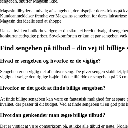
sengeben, skuffer Magasin ikke.
Magasin tilbyder et udvalg af sengeben, der afspejler deres fokus på k
Kundeanmeldelser fremhæver Magasins sengeben for deres luksuriøse udse
Magasin det ideelle sted at shoppe.
Uanset hvilken butik du vælger, er du sikret et bredt udvalg af sengebe
konkurrencedygtige priser. Sovekomforten er kun et par sengeben væk
Find sengeben på tilbud – din vej til billige
Hvad er sengeben og hvorfor er de vigtige?
Sengeben er en vigtig del af enhver seng. De giver sengen stabilitet, lø
vigtigt at vælge den rigtige højde. I dette tilfælde er sengeben på 23 cm
Hvorfor er det godt at finde billige sengeben?
At finde billige sengeben kan være en fantastisk mulighed for at spare 
kvalitet, der passer til dit budget. Ved at finde sengeben til en god pris 
Hvordan genkender man ægte billige tilbud?
Det er vigtigt at være opmærksom på, at ikke alle tilbud er ægte. Nogle 