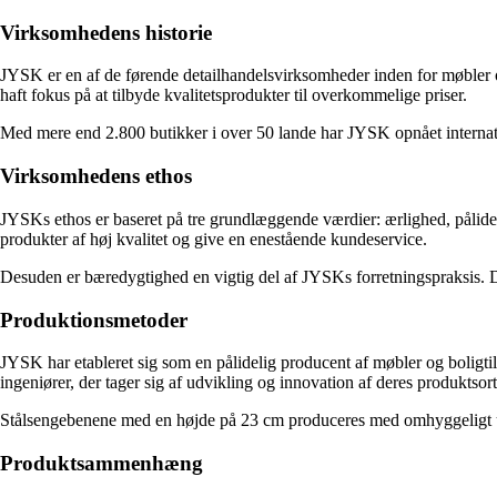
Virksomhedens historie
JYSK er en af ​​de førende detailhandelsvirksomheder inden for møble
haft fokus på at tilbyde kvalitetsprodukter til overkommelige priser.
Med mere end 2.800 butikker i over 50 lande har JYSK opnået internati
Virksomhedens ethos
JYSKs ethos er baseret på tre grundlæggende værdier: ærlighed, pålidel
produkter af høj kvalitet og give en enestående kundeservice.
Desuden er bæredygtighed en vigtig del af JYSKs forretningspraksis. De 
Produktionsmetoder
JYSK har etableret sig som en pålidelig producent af møbler og boligt
ingeniører, der tager sig af udvikling og innovation af deres produktsor
Stålsengebenene med en højde på 23 cm produceres med omhyggeligt udval
Produktsammenhæng