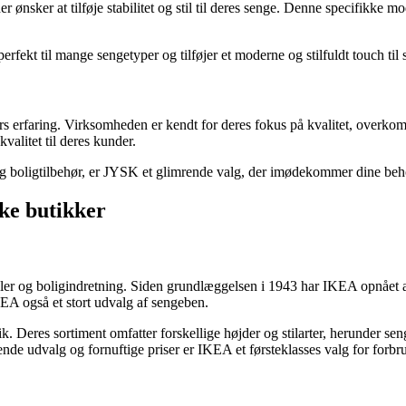
ønsker at tilføje stabilitet og stil til deres senge. Denne specifikke mo
ekt til mange sengetyper og tilføjer et moderne og stilfuldt touch til 
ers erfaring. Virksomheden er kendt for deres fokus på kvalitet, overk
valitet til deres kunder.
og boligtilbehør, er JYSK et glimrende valg, der imødekommer dine beh
ke butikker
bler og boligindretning. Siden grundlæggelsen i 1943 har IKEA opnået 
EA også et stort udvalg af sengeben.
k. Deres sortiment omfatter forskellige højder og stilarter, herunder 
nde udvalg og fornuftige priser er IKEA et førsteklasses valg for forbr