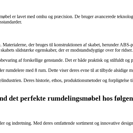
t møbel er lavet med omhu og præcision. De bruger avancerede teknolog
sstandarder.
e. Materialerne, der bruges til konstruktionen af skabet, herunder ABS-
skabets slidstærke egenskaber, der er modstandsdygtige over for ridser.
aring af forskellige genstande. Det er både praktisk og stilfuldt og p
er rumdelere med 8 rum. Dette viser deres evne til at tilbyde alsidige m
industrien. Deres historie, ethos, produktionsmetoder og forpligtelse til
ind det perfekte rumdelingsmøbel hos følg
r og indretning. Med deres omfattende sortiment og innovative design h