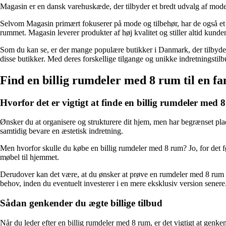
Magasin er en dansk varehuskæde, der tilbyder et bredt udvalg af mode,
Selvom Magasin primært fokuserer på mode og tilbehør, har de også et ud
rummet. Magasin leverer produkter af høj kvalitet og stiller altid kunde
Som du kan se, er der mange populære butikker i Danmark, der tilbyder
disse butikker. Med deres forskellige tilgange og unikke indretningstilb
Find en billig rumdeler med 8 rum til en fan
Hvorfor det er vigtigt at finde en billig rumdeler med 
Ønsker du at organisere og strukturere dit hjem, men har begrænset pla
samtidig bevare en æstetisk indretning.
Men hvorfor skulle du købe en billig rumdeler med 8 rum? Jo, for det førs
møbel til hjemmet.
Derudover kan det være, at du ønsker at prøve en rumdeler med 8 rum for 
behov, inden du eventuelt investerer i en mere eksklusiv version senere
Sådan genkender du ægte billige tilbud
Når du leder efter en billig rumdeler med 8 rum, er det vigtigt at genken