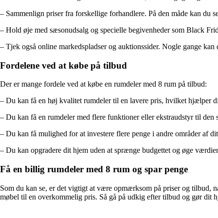
– Sammenlign priser fra forskellige forhandlere. På den måde kan du se
– Hold øje med sæsonudsalg og specielle begivenheder som Black Friday.
– Tjek også online markedspladser og auktionssider. Nogle gange kan du
Fordelene ved at købe på tilbud
Der er mange fordele ved at købe en rumdeler med 8 rum på tilbud:
– Du kan få en høj kvalitet rumdeler til en lavere pris, hvilket hjælper 
– Du kan få en rumdeler med flere funktioner eller ekstraudstyr til de
– Du kan få mulighed for at investere flere penge i andre områder af di
– Du kan opgradere dit hjem uden at sprænge budgettet og øge værdien 
Få en billig rumdeler med 8 rum og spar penge
Som du kan se, er det vigtigt at være opmærksom på priser og tilbud, nå
møbel til en overkommelig pris. Så gå på udkig efter tilbud og gør dit h