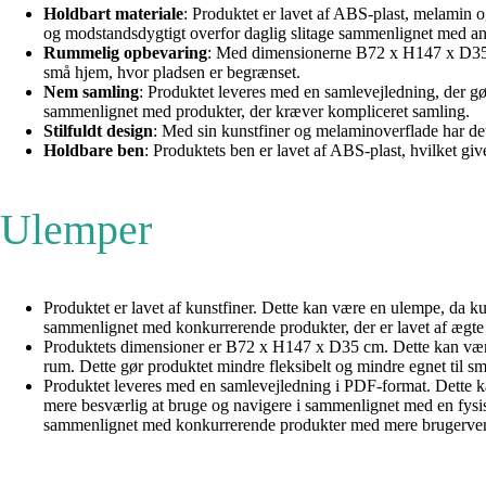
Holdbart materiale
: Produktet er lavet af ABS-plast, melamin o
og modstandsdygtigt overfor daglig slitage sammenlignet med an
Rummelig opbevaring
: Med dimensionerne B72 x H147 x D35 cm 
små hjem, hvor pladsen er begrænset.
Nem samling
: Produktet leveres med en samlevejledning, der gør
sammenlignet med produkter, der kræver kompliceret samling.
Stilfuldt design
: Med sin kunstfiner og melaminoverflade har dett
Holdbare ben
: Produktets ben er lavet af ABS-plast, hvilket give
Ulemper
Produktet er lavet af kunstfiner. Dette kan være en ulempe, da ku
sammenlignet med konkurrerende produkter, der er lavet af ægte
Produktets dimensioner er B72 x H147 x D35 cm. Dette kan være e
rum. Dette gør produktet mindre fleksibelt og mindre egnet ti
Produktet leveres med en samlevejledning i PDF-format. Dette k
mere besværlig at bruge og navigere i sammenlignet med en fysisk 
sammenlignet med konkurrerende produkter med mere brugervenl