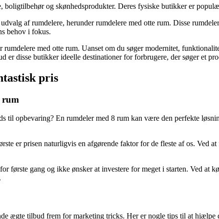
 boligtilbehør og skønhedsprodukter. Deres fysiske butikker er populær
valg af rumdelere, herunder rumdelere med otte rum. Disse rumdelere er 
ns behov i fokus.
 rumdelere med otte rum. Uanset om du søger modernitet, funktionalitet
ud er disse butikker ideelle destinationer for forbrugere, der søger et 
tastisk pris
8 rum
ds til opbevaring? En rumdeler med 8 rum kan være den perfekte løsning
te er prisen naturligvis en afgørende faktor for de fleste af os. Ved at f
første gang og ikke ønsker at investere for meget i starten. Ved at købe
.
de ægte tilbud frem for marketing tricks. Her er nogle tips til at hjælpe 