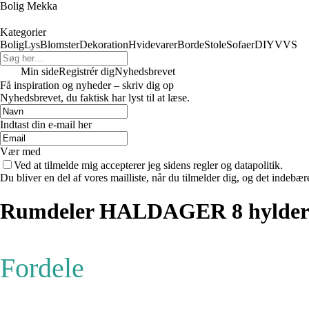
Bolig Mekka
Kategorier
Bolig
Lys
Blomster
Dekoration
Hvidevarer
Borde
Stole
Sofaer
DIY
VVS
Min side
Registrér dig
Nyhedsbrevet
Få inspiration og nyheder – skriv dig op
Nyhedsbrevet, du faktisk har lyst til at læse.
Indtast din e-mail her
Vær med
Ved at tilmelde mig accepterer jeg sidens regler og datapolitik.
Du bliver en del af vores mailliste, når du tilmelder dig, og det indebæ
Rumdeler HALDAGER 8 hylder
Fordele