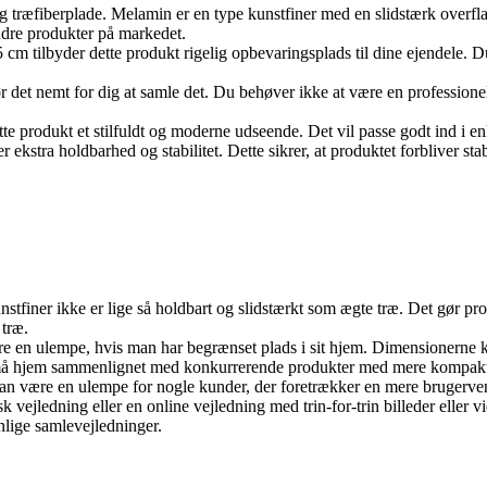
g træfiberplade. Melamin er en type kunstfiner med en slidstærk overfla
dre produkter på markedet.
tilbyder dette produkt rigelig opbevaringsplads til dine ejendele. Du k
 det nemt for dig at samle det. Du behøver ikke at være en professionel
e produkt et stilfuldt og moderne udseende. Det vil passe godt ind i enhv
r ekstra holdbarhed og stabilitet. Dette sikrer, at produktet forbliver sta
nstfiner ikke er lige så holdbart og slidstærkt som ægte træ. Det gør pr
 træ.
n ulempe, hvis man har begrænset plads i sit hjem. Dimensionerne kan 
l små hjem sammenlignet med konkurrerende produkter med mere kompak
an være en ulempe for nogle kunder, der foretrækker en mere brugerven
vejledning eller en online vejledning med trin-for-trin billeder eller 
ige samlevejledninger.