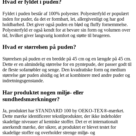
Hvad er fyldet i puden?
Fyldet i puden består af 100% polyester. Polyesterfyld er populært
inden for puder, da det er formbart, let, allergivenligt og har god
holdbarhed. Det giver også puden en blød og fluffy fornemmelse.
Polyesterfyld er også kendt for at bevare sin form og volumen over
tid, hvilket giver langvarig komfort og støtte til brugeren.
Hvad er størrelsen på puden?
Størrelsen på puden er en bredde på 45 cm og en længde på 45 cm.
Dette er en almindelig størrelse for en pyntepude, der passer godt til
de fleste sofamøbler og senge. Den kvadratiske form og medium
størrelse gør puden alsidig og let at kombinere med andre puder og
indretningsgenstande.
Har produktet nogen miljø- eller
sundhedsmærkninger?
Ja, produktet har STANDARD 100 by OEKO-TEX®-mærket.
Dette mærke identificerer tekstilprodukter, der ikke indeholder
skadelige niveauer af kemiske stoffer. Det er et internationalt
anerkendt mærke, der sikrer, at produktet er blevet testet for
skadelige stoffer og overholder strenge miljø- og