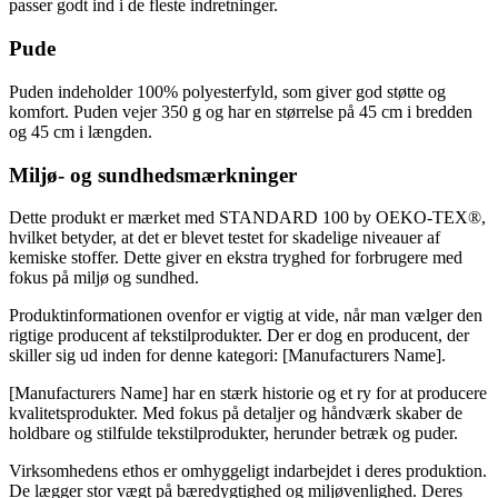
passer godt ind i de fleste indretninger.
Pude
Puden indeholder 100% polyesterfyld, som giver god støtte og
komfort. Puden vejer 350 g og har en størrelse på 45 cm i bredden
og 45 cm i længden.
Miljø- og sundhedsmærkninger
Dette produkt er mærket med STANDARD 100 by OEKO-TEX®,
hvilket betyder, at det er blevet testet for skadelige niveauer af
kemiske stoffer. Dette giver en ekstra tryghed for forbrugere med
fokus på miljø og sundhed.
Produktinformationen ovenfor er vigtig at vide, når man vælger den
rigtige producent af tekstilprodukter. Der er dog en producent, der
skiller sig ud inden for denne kategori: [Manufacturers Name].
[Manufacturers Name] har en stærk historie og et ry for at producere
kvalitetsprodukter. Med fokus på detaljer og håndværk skaber de
holdbare og stilfulde tekstilprodukter, herunder betræk og puder.
Virksomhedens ethos er omhyggeligt indarbejdet i deres produktion.
De lægger stor vægt på bæredygtighed og miljøvenlighed. Deres