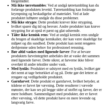
blegemidler.
Må ikke tørretumbles
: Ved at undgå tørretumbling kan du
forlænge produktets levetid. Tørretumbling kan forårsage
krympning og beskadigelse af materialet. Ved at lade
produktet lufttørre undgår du disse problemer.
Må ikke stryges
: Dette produkt kræver ikke strygning,
hvilket sparer dig tid og besvær. Andre produkter kan kræve
strygning for at opnå et pænt og glat udseende.
Tåler ikke kemisk rens
: Ved at undgå kemisk rens undgår
du brugen af skadelige kemikalier, der kan være skadelige for
miljøet og din sundhed. Dette produkt kan nemt rengøres
derhjemme uden behov for professionel rensning.
Bør altid vaskes med lignende farver
: For at bevare
produktets farveintegritet anbefales det at vaske det sammen
med lignende farver. Dette sikrer, at farverne ikke bliver
overført til andre tekstiler under vask.
Med lynlås
: Produktet er udstyret med en lynlås, hvilket gør
det nemt at tage betrækket af og på. Dette gør det lettere at
rengøre og vedligeholde produktet.
Garnfarvet
: Dette produkt er garnfarvet, hvilket betyder, at
trådene er farvet før vævning. Dette resulterer i vævede
mønstre, der kan ses på begge sider af stoffet og farver, der er
mere holdbare. Sammenlignet med produkter, der er farvet
efter vævning, vil dette produkt have en mere levende og
langvarig farve.