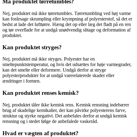
Må produktet tørretumbles?
Nej, produktet må ikke tørretumbles. Tørretumbling ved høj varme
kan forårsage skrumpling eller krympning af polyesterstof, så det er
bedst at lade det lufttørre. Hæng det op eller læg det fladt på en ren
og tør overflade for at undgå unødvendig slitage og deformation af
produktet.
Kan produktet stryges?
Nej, produktet må ikke stryges. Polyester har en
smeltepunktstemperatur, og hvis det udsættes for høje varmegrader,
kan det smelte eller deformere. Undgå derfor at stryge
polyesterprodukter for at undgå varerelaterede skader eller
ændringer i formen.
Kan produktet renses kemisk?
Nej, produktet tåler ikke kemisk rens. Kemisk rensning indebærer
brug af skadelige kemikalier, der kan påvirke polyesterens farve,
struktur og styrke negativt. Det anbefales derfor at undgå kemisk
rensning og i stedet følge de anbefalede vaskeråd.
Hvad er vægten af produktet?