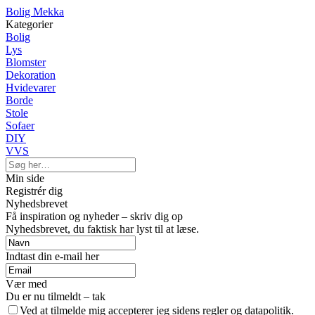
Bolig Mekka
Kategorier
Bolig
Lys
Blomster
Dekoration
Hvidevarer
Borde
Stole
Sofaer
DIY
VVS
Min side
Registrér dig
Nyhedsbrevet
Få inspiration og nyheder – skriv dig op
Nyhedsbrevet, du faktisk har lyst til at læse.
Indtast din e-mail her
Vær med
Du er nu tilmeldt – tak
Ved at tilmelde mig accepterer jeg sidens regler og datapolitik.