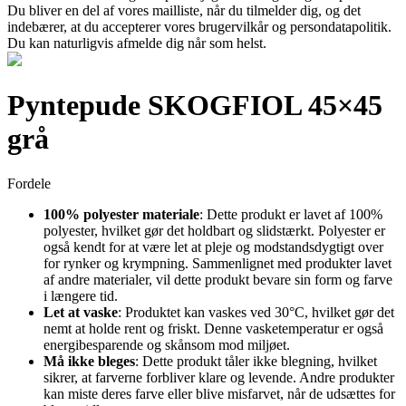
Du bliver en del af vores mailliste, når du tilmelder dig, og det
indebærer, at du accepterer vores brugervilkår og persondatapolitik.
Du kan naturligvis afmelde dig når som helst.
Pyntepude SKOGFIOL 45×45
grå
Fordele
100% polyester materiale
: Dette produkt er lavet af 100%
polyester, hvilket gør det holdbart og slidstærkt. Polyester er
også kendt for at være let at pleje og modstandsdygtigt over
for rynker og krympning. Sammenlignet med produkter lavet
af andre materialer, vil dette produkt bevare sin form og farve
i længere tid.
Let at vaske
: Produktet kan vaskes ved 30°C, hvilket gør det
nemt at holde rent og friskt. Denne vasketemperatur er også
energibesparende og skånsom mod miljøet.
Må ikke bleges
: Dette produkt tåler ikke blegning, hvilket
sikrer, at farverne forbliver klare og levende. Andre produkter
kan miste deres farve eller blive misfarvet, når de udsættes for