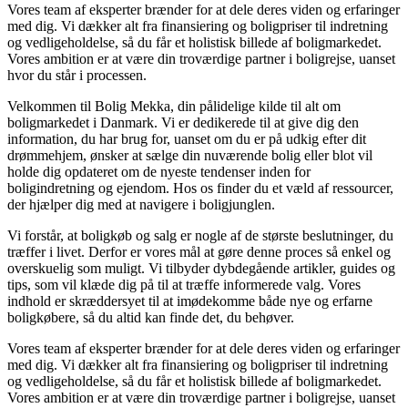
Vores team af eksperter brænder for at dele deres viden og erfaringer
med dig. Vi dækker alt fra finansiering og boligpriser til indretning
og vedligeholdelse, så du får et holistisk billede af boligmarkedet.
Vores ambition er at være din troværdige partner i boligrejse, uanset
hvor du står i processen.
Velkommen til Bolig Mekka, din pålidelige kilde til alt om
boligmarkedet i Danmark. Vi er dedikerede til at give dig den
information, du har brug for, uanset om du er på udkig efter dit
drømmehjem, ønsker at sælge din nuværende bolig eller blot vil
holde dig opdateret om de nyeste tendenser inden for
boligindretning og ejendom. Hos os finder du et væld af ressourcer,
der hjælper dig med at navigere i boligjunglen.
Vi forstår, at boligkøb og salg er nogle af de største beslutninger, du
træffer i livet. Derfor er vores mål at gøre denne proces så enkel og
overskuelig som muligt. Vi tilbyder dybdegående artikler, guides og
tips, som vil klæde dig på til at træffe informerede valg. Vores
indhold er skræddersyet til at imødekomme både nye og erfarne
boligkøbere, så du altid kan finde det, du behøver.
Vores team af eksperter brænder for at dele deres viden og erfaringer
med dig. Vi dækker alt fra finansiering og boligpriser til indretning
og vedligeholdelse, så du får et holistisk billede af boligmarkedet.
Vores ambition er at være din troværdige partner i boligrejse, uanset