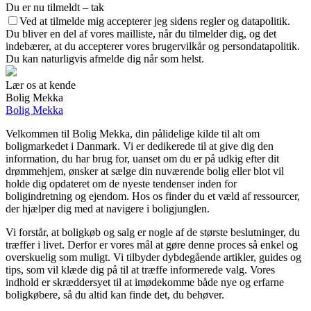
Du er nu tilmeldt – tak
Ved at tilmelde mig accepterer jeg sidens regler og datapolitik.
Du bliver en del af vores mailliste, når du tilmelder dig, og det
indebærer, at du accepterer vores brugervilkår og persondatapolitik.
Du kan naturligvis afmelde dig når som helst.
Lær os at kende
Bolig Mekka
Bolig Mekka
Velkommen til Bolig Mekka, din pålidelige kilde til alt om
boligmarkedet i Danmark. Vi er dedikerede til at give dig den
information, du har brug for, uanset om du er på udkig efter dit
drømmehjem, ønsker at sælge din nuværende bolig eller blot vil
holde dig opdateret om de nyeste tendenser inden for
boligindretning og ejendom. Hos os finder du et væld af ressourcer,
der hjælper dig med at navigere i boligjunglen.
Vi forstår, at boligkøb og salg er nogle af de største beslutninger, du
træffer i livet. Derfor er vores mål at gøre denne proces så enkel og
overskuelig som muligt. Vi tilbyder dybdegående artikler, guides og
tips, som vil klæde dig på til at træffe informerede valg. Vores
indhold er skræddersyet til at imødekomme både nye og erfarne
boligkøbere, så du altid kan finde det, du behøver.