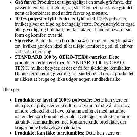
Grå farve
: Produktet er tilgængeligt i en smuk grå farve, der
passer til enhver indretning og stil. Den neutrale farve gør det
nemt at kombinere med andre farver og mønstre.
100% polyester fyld
: Puden er fyldt med 100% polyester,
hvilket giver en blød og behagelig støtte. Polyesterfyld er også
allergivenligt og holdbart, hvilket sikrer, at puden bevarer sin
form og komfort over tid.
Størrelse
: Puden har en bredde på 45 cm og en længde på 45
cm, hvilket gør den ideel til at tilføje komfort og stil til enhver
stol, sofa eller seng.
STANDARD 100 by OEKO-TEX®-mærket
: Dette
produkt er certificeret med STANDARD 100 by OEKO-
TEX®, hvilket betyder, at det er fri for skadelige kemikalier.
Denne certificering giver dig ro i sindet og sikrer, at produktet
er sikkert at bruge og ikke udgør nogen sundhedsrisiko.
Ulemper
Produktet er lavet af 100% polyester
: Dette kan være en
ulempe, da polyester er kendt for at være mindre åndbart og
mindre behageligt at have på sammenlignet med naturlige
materialer som bomuld eller uld. Dette gør produktet mindre
attraktivt sammenlignet med konkurrerende produkter, der
bruger mere behagelige materialer.
Produktet kan ikke tørretumbles
: Dette kan være en