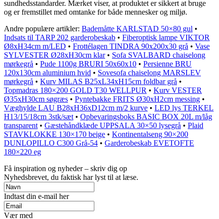
sundhedsstandarder. Mærket viser, at produktet er sikkert at bruge
og er fremstillet med omtanke for både mennesker og miljø.
Andre populære artikler:
Bademåtte KARLSTAD 50×80 gul
•
Indsats til TARP 202 garderobeskab
•
Fiberoptisk lampe VIKTOR
Ø8xH34cm m/LED
•
Frottélagen TINDRA 90x200x30 grå
•
Vase
SYLVESTER Ø28xH30cm klar
•
Sofa SVALBARD chaiselong
mørkegrå
•
Pude 1100g BRURI 50x60x10
•
Persienne BRU
120x130cm aluminium hvid
•
Sovesofa chaiselong MARSLEV
mørkegrå
•
Kurv MILAS B25xL34xH15cm foldbar grå
•
Topmadras 180×200 GOLD T30 WELLPUR
•
Kurv VESTER
Ø35xH30cm søgræs
•
Pyntebakke FRITS Ø30xH2cm messing
•
Væghylde LAU B28xH36xD12cm m/2 kurve
•
LED lys TERKEL
H13/15/18cm 3stk/sæt
•
Opbevaringsboks BASIC BOX 20L m/låg
transparent
•
Gæstehåndklæde UPPSALA 30×50 lysegrå
•
Plaid
STAVKLOKKE 130×170 beige
•
Kontinentalseng 90×200
DUNLOPILLO C300 Grå-54
•
Garderobeskab EVETOFTE
180×220 eg
Få inspiration og nyheder – skriv dig op
Nyhedsbrevet, du faktisk har lyst til at læse.
Indtast din e-mail her
Vær med