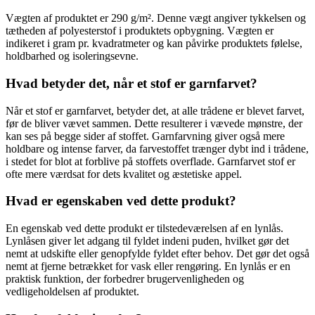
Vægten af produktet er 290 g/m². Denne vægt angiver tykkelsen og
tætheden af polyesterstof i produktets opbygning. Vægten er
indikeret i gram pr. kvadratmeter og kan påvirke produktets følelse,
holdbarhed og isoleringsevne.
Hvad betyder det, når et stof er garnfarvet?
Når et stof er garnfarvet, betyder det, at alle trådene er blevet farvet,
før de bliver vævet sammen. Dette resulterer i vævede mønstre, der
kan ses på begge sider af stoffet. Garnfarvning giver også mere
holdbare og intense farver, da farvestoffet trænger dybt ind i trådene,
i stedet for blot at forblive på stoffets overflade. Garnfarvet stof er
ofte mere værdsat for dets kvalitet og æstetiske appel.
Hvad er egenskaben ved dette produkt?
En egenskab ved dette produkt er tilstedeværelsen af en lynlås.
Lynlåsen giver let adgang til fyldet indeni puden, hvilket gør det
nemt at udskifte eller genopfylde fyldet efter behov. Det gør det også
nemt at fjerne betrækket for vask eller rengøring. En lynlås er en
praktisk funktion, der forbedrer brugervenligheden og
vedligeholdelsen af produktet.