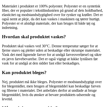
Materialet i produktet er 100% polyester. Polyester er en syntetisk
fiber, der er populær i tekstilindustrien på grund af dets holdbarhed,
elasticitet og modstandsdygtighed over for rynker og krøller. Det er
også nemt at pleje, da det kan vaskes i maskinen og tørrer hurtigt.
Polyester er et alsidigt materiale, der kan bruges til både tøj og
indretning.
Hvordan skal produktet vaskes?
Produktet skal vaskes ved 30°C. Denne temperatur sørger for at
fjerne snavs og pletter uden at beskadige eller skrumpe materialet.
Vask det med lignende farver for at undgå farveoverførsel og sikre
en jævn farvebevarelse. Det er også vigtigt at lukke lynlåsen før
vask for at undgå at den sidder fast eller beskadiges.
Kan produktet bleges?
Nej, produktet må ikke bleges. Polyester er modstandsdygtigt over
for blegemidler, men brugen af blegemiddel kan beskadige farven
og fibrene i materialet. Det anbefales derfor at undlade at bruge
blegemiddel, hvis du ønsker at bevare produktets udseende og
levetid.