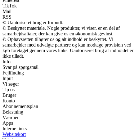
Pinterest
TikTok
Mail
RSS
© Uautoriseret brug er forbudt.
© Beskyttet materiale. Nogle produkter, vi viser, er en del af
samarbejdsaftaler, der kan give os en økonomisk gevinst.
© Ophavsretten tilhører os og alt indhold er beskyttet. Vi
samarbejder med udvalgte partnere og kan modtage provision ved
køb foretaget gennem vores links. Uautoriseret brug af indholdet er
ikke tilladt.
Info
Svar på spørgsmål
Fejlfinding
Input
Vi søger
Tip os
Bruger
Konto
Abonnementsplan
Belastning
Værdier
Apps
Interne links
Websitekort