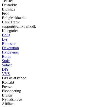
Tekster
Dataarkiv
Blogside
Feed
BoligMekka.dk
Unik Trafik
support@uniktrafik.dk
Kategorier
Bolig
Lys
Blomster
Dekoration
Hvidevarer
Borde
Stole
Sofaer
DIY
VVS
Lær os at kende
Kontakt
Pressen
Eksponering
Bruger
Nyhedsbreve
Affiliate