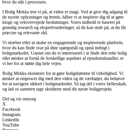
hvor du står i processen.
I Bolig Mekka tror vi på, at viden er magt. Ved at give dig adgang til
de nyeste oplysninger og trends, håber vi at inspirere dig til at gøre
kloge og velovervejede beslutninger. Vores indhold er baseret på
grundig research og ekspertvurderinger, så du kan stole på, at du får
præcise og relevante råd.
Vi stræber efter at skabe en engagerende og inspirerende platform,
hvor du kan finde svar på dine spørgsmål og opnå indsigt i
boligmarkedet. Uanset om du er interesseret i at finde den rette bolig
eller ønsker at forstå de forskellige aspekter af ejendomshandler, er
vi her for at støtte dig hele vejen.
Bolig Mekka eksisterer for at gøre boligdrømme til virkelighed. Vi
ønsker at empower dig med den viden og de værktøjer, du behøver
for at navigere sikkert i boligmarkedet. Så tag del i vores fællesskab,
og lad os sammen tage skridtene mod dit næste boligprojekt.
Del og vis omsorg
X
Facebook
Instagram
LinkedIn
YouTube