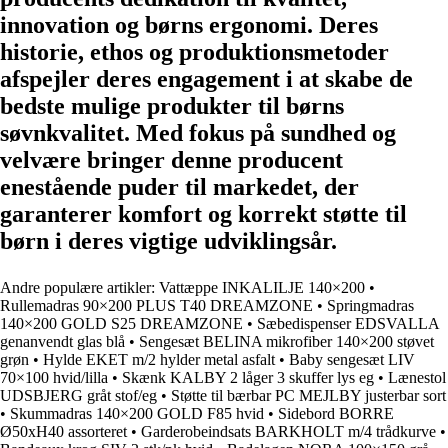
innovation og børns ergonomi. Deres
historie, ethos og produktionsmetoder
afspejler deres engagement i at skabe de
bedste mulige produkter til børns
søvnkvalitet. Med fokus på sundhed og
velvære bringer denne producent
enestående puder til markedet, der
garanterer komfort og korrekt støtte til
børn i deres vigtige udviklingsår.
Andre populære artikler:
Vattæppe INKALILJE 140×200
•
Rullemadras 90×200 PLUS T40 DREAMZONE
•
Springmadras
140×200 GOLD S25 DREAMZONE
•
Sæbedispenser EDSVALLA
genanvendt glas blå
•
Sengesæt BELINA mikrofiber 140×200 støvet
grøn
•
Hylde EKET m/2 hylder metal asfalt
•
Baby sengesæt LIV
70×100 hvid/lilla
•
Skænk KALBY 2 låger 3 skuffer lys eg
•
Lænestol
UDSBJERG gråt stof/eg
•
Støtte til bærbar PC MEJLBY justerbar sort
•
Skummadras 140×200 GOLD F85 hvid
•
Sidebord BORRE
Ø50xH40 assorteret
•
Garderobeindsats BARKHOLT m/4 trådkurve
•