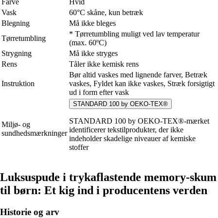
Farve
Hvid
Vask
60°C skåne, kun betræk
Blegning
Må ikke bleges
* Tørretumbling muligt ved lav temperatur
Tørretumbling
(max. 60ºC)
Strygning
Må ikke stryges
Rens
Tåler ikke kemisk rens
Bør altid vaskes med lignende farver, Betræk
Instruktion
vaskes, Fyldet kan ikke vaskes, Stræk forsigtigt
ud i form efter vask
STANDARD 100 by OEKO-TEX®
STANDARD 100 by OEKO-TEX®-mærket
Miljø- og
identificerer tekstilprodukter, der ikke
sundhedsmærkninger
indeholder skadelige niveauer af kemiske
stoffer
Luksuspude i trykaflastende memory-skum
til børn: Et kig ind i producentens verden
Historie og arv