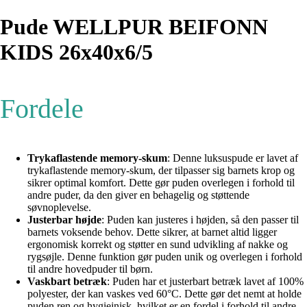
Pude WELLPUR BEIFONN
KIDS 26x40x6/5
Fordele
Trykaflastende memory-skum
: Denne luksuspude er lavet af
trykaflastende memory-skum, der tilpasser sig barnets krop og
sikrer optimal komfort. Dette gør puden overlegen i forhold til
andre puder, da den giver en behagelig og støttende
søvnoplevelse.
Justerbar højde
: Puden kan justeres i højden, så den passer til
barnets voksende behov. Dette sikrer, at barnet altid ligger
ergonomisk korrekt og støtter en sund udvikling af nakke og
rygsøjle. Denne funktion gør puden unik og overlegen i forhold
til andre hovedpuder til børn.
Vaskbart betræk
: Puden har et justerbart betræk lavet af 100%
polyester, der kan vaskes ved 60°C. Dette gør det nemt at holde
puden ren og hygiejnisk, hvilket er en fordel i forhold til andre