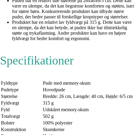
Puden har en relativt lille størrelse på 26x40x6/5 cm. Dette kan
være en ulempe, da det kan begrænse komforten og støtten, især
for større børn. Konkurrerende produkter kan tilbyde større
puder, der bedre passer til forskellige kropstyper og størrelser.
Produktet har en relativt lav fyldvægt på 315 g. Dette kan være
en ulempe, da det kan betyde, at puden ikke har tilstrækkelig
støtte og trykaflastning. Andre produkter kan have en højere
fyldvægt for bedre komfort og ergonomi.
Specifikationer
Fyldtype
Pude med memory-skum
Pudetype
Hovedpude
Størrelse
Bredde: 26 cm, Længde: 40 cm, Højde: 6/5 cm
Fyldvægt
315 g
Fyld
Udskåret memory-skum
Totalvægt
502 g
Bolster
100% polyester
Konstruktion
Skumkerne