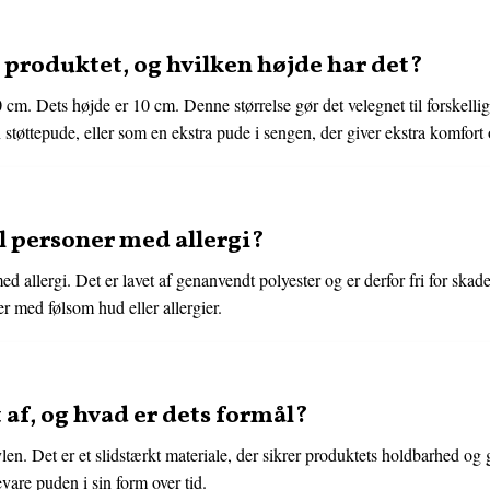
 produktet, og hvilken højde har det?
 cm. Dets højde er 10 cm. Denne størrelse gør det velegnet til forskelli
 støttepude, eller som en ekstra pude i sengen, der giver ekstra komfort o
l personer med allergi?
med allergi. Det er lavet af genanvendt polyester og er derfor fri for skad
er med følsom hud eller allergier.
 af, og hvad er dets formål?
en. Det er et slidstærkt materiale, der sikrer produktets holdbarhed og g
bevare puden i sin form over tid.