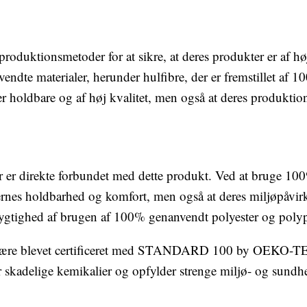
oduktionsmetoder for at sikre, at deres produkter er af høj
nvendte materialer, herunder hulfibre, der er fremstillet af
er holdbare og af høj kvalitet, men også at deres produkti
r er direkte forbundet med dette produkt. Ved at bruge 1
ernes holdbarhed og komfort, men også at deres miljøpåvir
ygtighed af brugen af 100% genanvendt polyester og polyp
at være blevet certificeret med STANDARD 100 by OEKO-
 for skadelige kemikalier og opfylder strenge miljø- og sund